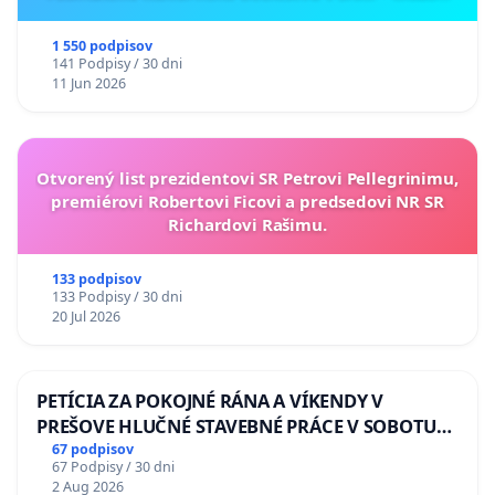
ukrajinskej kultúry vo Svidníku
1 550 podpisov
141 Podpisy / 30 dni
11 Jun 2026
Otvorený list prezidentovi SR Petrovi Pellegrinimu,
premiérovi Robertovi Ficovi a predsedovi NR SR
Richardovi Rašimu.
133 podpisov
133 Podpisy / 30 dni
20 Jul 2026
PETÍCIA ZA POKOJNÉ RÁNA A VÍKENDY V
PREŠOVE HLUČNÉ STAVEBNÉ PRÁCE V SOBOTU
LEN OD 9.00 DO 13.00 HOD., CEZ PRACOVNÝ
67 podpisov
67 Podpisy / 30 dni
TÝŽDEŇ CIEĽ 8.00 – 18.00 HOD. A PRAVIDELNÁ
2 Aug 2026