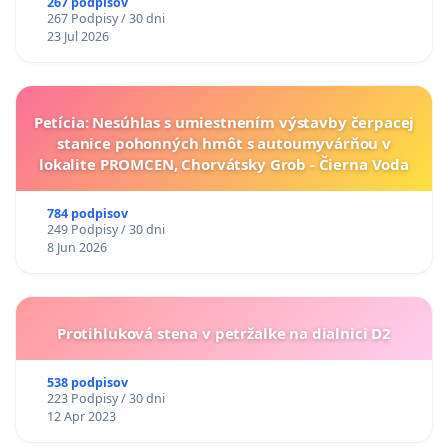
267 podpisov
267 Podpisy / 30 dni
23 Jul 2026
Petícia: Nesúhlas s umiestnením výstavby čerpacej
stanice pohonných hmôt s autoumyvárňou v
lokalite PROMCEN, Chorvátsky Grob - Čierna Voda
784 podpisov
249 Podpisy / 30 dni
8 Jun 2026
Protihluková stena v petržalke na dialnici D2
538 podpisov
223 Podpisy / 30 dni
12 Apr 2023