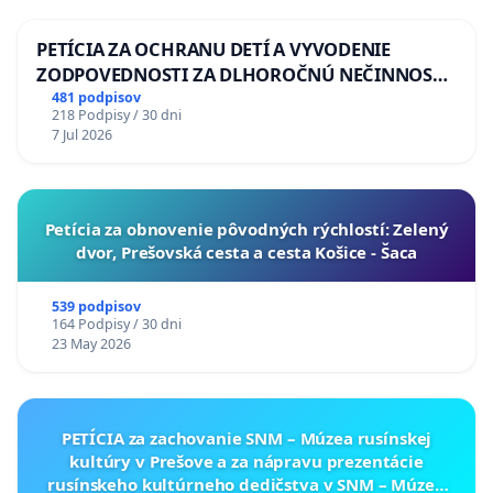
PETÍCIA ZA OCHRANU DETÍ A VYVODENIE
ZODPOVEDNOSTI ZA DLHOROČNÚ NEČINNOSŤ
A ZLYHANIE ŠTÁTU
481 podpisov
218 Podpisy / 30 dni
7 Jul 2026
​Petícia za obnovenie pôvodných rýchlostí: Zelený
dvor, Prešovská cesta a cesta Košice - Šaca
539 podpisov
164 Podpisy / 30 dni
23 May 2026
PETÍCIA za zachovanie SNM – Múzea rusínskej
kultúry v Prešove a za nápravu prezentácie
rusínskeho kultúrneho dedičstva v SNM – Múzeu