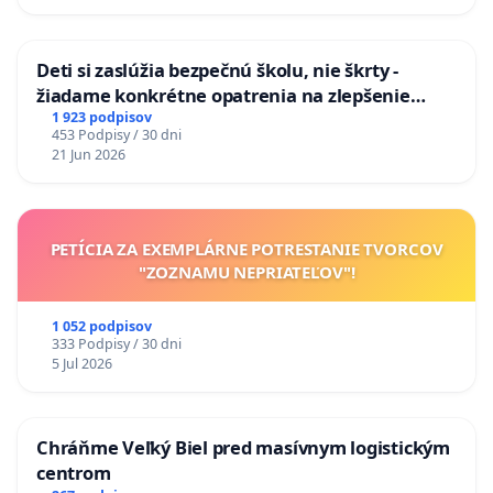
odvodňovacích kanálov na Slovensku
Deti si zaslúžia bezpečnú školu, nie škrty -
žiadame konkrétne opatrenia na zlepšenie
situácie v školstve
1 923 podpisov
453 Podpisy / 30 dni
21 Jun 2026
PETÍCIA ZA EXEMPLÁRNE POTRESTANIE TVORCOV
"ZOZNAMU NEPRIATEĽOV"!
1 052 podpisov
333 Podpisy / 30 dni
5 Jul 2026
Chráňme Veľký Biel pred masívnym logistickým
centrom