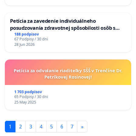
KONTROLA STAVBY C-AREA NA
ĎUMBIERSKEJ/MAGU
Petícia za zavedenie individuálneho
posudzovania zdravotnej spôsobilosti osôb s
diabetom 1. a 2. typu pri prijímaní do
188 podpisov
67 Podpisy / 30 dni
Policajného zboru SR
28 Jun 2026
Petícia za odvolanie riaditeľky SŠŠ v Trenčíne Dr.
Petríkovej Rosinovej!
1 703 podpisov
65 Podpisy / 30 dni
25 May 2025
1
2
3
4
5
6
7
»