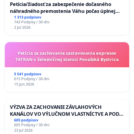
Petícia/žiadosť za zabezpečenie dočasného
náhradného premostenia Váhu počas úplnej
uzávery Vážskeho mosta v Komárne
1 313 podpisov
743 Podpisy / 30 dni
2 Jul 2026
Petícia za zachovanie zastavovania expresov
TATRAN v železničnej stanici Považská Bystrica
5 541 podpisov
615 Podpisy / 30 dni
15 Jun 2026
VÝZVA ZA ZACHOVANIE ZÁVLAHOVÝCH
KANÁLOV VO VÝLUČNOM VLASTNÍCTVE A POD
KONTROLOU SLOVENSKEJ REPUBLIKY & žiadosť
605 podpisov
605 Podpisy / 30 dni
na riešenie zanedbaného stavu závlahových a
23 Jul 2026