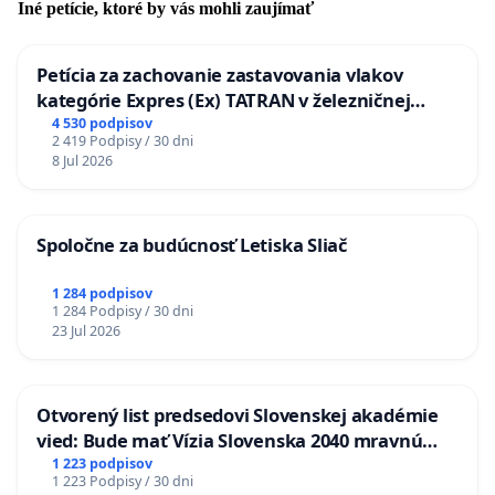
Iné petície, ktoré by vás mohli zaujímať
Petícia za zachovanie zastavovania vlakov
kategórie Expres (Ex) TATRAN v železničnej
stanici Púchov
4 530 podpisov
2 419 Podpisy / 30 dni
8 Jul 2026
Spoločne za budúcnosť Letiska Sliač
1 284 podpisov
1 284 Podpisy / 30 dni
23 Jul 2026
Otvorený list predsedovi Slovenskej akadémie
vied: Bude mať Vízia Slovenska 2040 mravnú
chrbticu?
1 223 podpisov
1 223 Podpisy / 30 dni