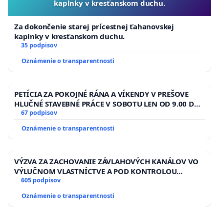
kaplnky v kresťanskom duchu.
Za dokončenie starej prícestnej ťahanovskej
kaplnky v kresťanskom duchu.
35 podpisov
Oznámenie o transparentnosti
PETÍCIA ZA POKOJNÉ RÁNA A VÍKENDY V PREŠOVE
HLUČNÉ STAVEBNÉ PRÁCE V SOBOTU LEN OD 9.00 DO
13.00 HOD., CEZ PRACOVNÝ TÝŽDEŇ CIEĽ 8.00 – 18.00
67 podpisov
HOD. A PRAVIDELNÁ KONTROLA STAVBY C-AREA NA
Oznámenie o transparentnosti
ĎUMBIERSKEJ/MAGU
VÝZVA ZA ZACHOVANIE ZÁVLAHOVÝCH KANÁLOV VO
VÝLUČNOM VLASTNÍCTVE A POD KONTROLOU
SLOVENSKEJ REPUBLIKY & žiadosť na riešenie
605 podpisov
zanedbaného stavu závlahových a odvodňovacích
Oznámenie o transparentnosti
kanálov na Slovensku