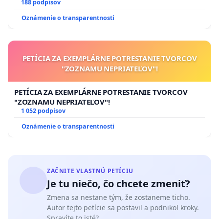
pri prijímaní do Policajného zboru SR
188 podpisov
Oznámenie o transparentnosti
PETÍCIA ZA EXEMPLÁRNE POTRESTANIE TVORCOV
"ZOZNAMU NEPRIATEĽOV"!
PETÍCIA ZA EXEMPLÁRNE POTRESTANIE TVORCOV
"ZOZNAMU NEPRIATEĽOV"!
1 052 podpisov
Oznámenie o transparentnosti
ZAČNITE VLASTNÚ PETÍCIU
Je tu niečo, čo chcete zmeniť?
Zmena sa nestane tým, že zostaneme ticho.
Autor tejto petície sa postavil a podnikol kroky.
Spravíte to isté?