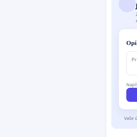
Opí
Napíš
Vaše ú