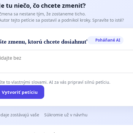
Je tu niečo, čo chcete zmeniť?
Zmena sa nestane tým, že zostaneme ticho.
Autor tejto petície sa postavil a podnikol kroky. Spravíte to isté?
Poháňané AI
šte zmenu, ktorú chcete dosiahnuť
te to vlastnými slovami. AI za vás pripraví silnú petíciu.
Vytvoriť petíciu
daje zostávajú vaše
Súkromie už v návrhu