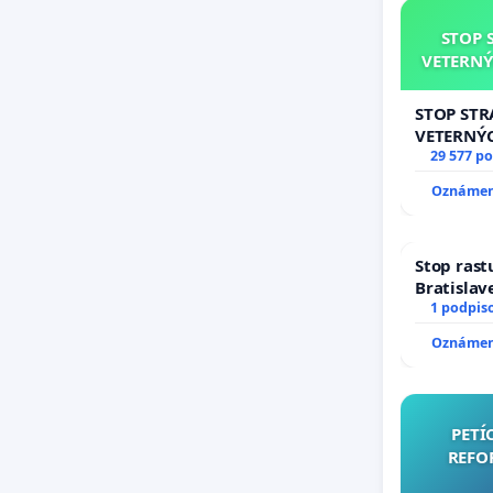
STOP 
VETERNÝ
STOP ST
VETERNÝ
29 577 p
Oznámeni
Stop rast
Bratislave
1 podpis
Oznámeni
PETÍ
REFO