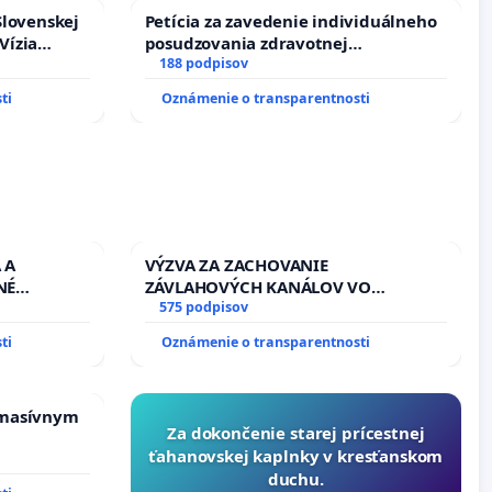
Slovenskej
Petícia za zavedenie individuálneho
Vízia
posudzovania zdravotnej
rbticu?
spôsobilosti osôb s diabetom 1. a 2.
188 podpisov
typu pri prijímaní do Policajného
ti
Oznámenie o transparentnosti
zboru SR
 A
VÝZVA ZA ZACHOVANIE
NÉ
ZÁVLAHOVÝCH KANÁLOV VO
U LEN OD
VÝLUČNOM VLASTNÍCTVE A POD
575 podpisov
PRACOVNÝ
KONTROLOU SLOVENSKEJ REPUBLIKY
ti
Oznámenie o transparentnosti
HOD. A
& žiadosť na riešenie zanedbaného
AVBY C-
stavu závlahových a odvodňovacích
AGU
kanálov na Slovensku
 masívnym
Za dokončenie starej prícestnej
ťahanovskej kaplnky v kresťanskom
duchu.