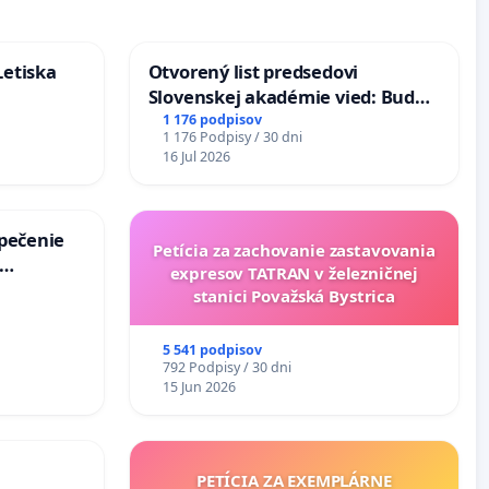
Letiska
Otvorený list predsedovi
Slovenskej akadémie vied: Bude
mať Vízia Slovenska 2040 mravnú
1 176 podpisov
1 176 Podpisy / 30 dni
chrbticu?
16 Jul 2026
zpečenie
Petícia za zachovanie zastavovania
expresov TATRAN v železničnej
s úplnej
stanici Považská Bystrica
a v
5 541 podpisov
792 Podpisy / 30 dni
15 Jun 2026
PETÍCIA ZA EXEMPLÁRNE