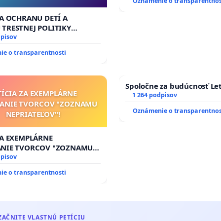
Oznámenie o transparentnos
ZA OCHRANU DETÍ A
TRESTNEJ POLITIKY
FL
dpisov
e o transparentnosti
Spoločne za budúcnosť Let
TÍCIA ZA EXEMPLÁRNE
1 264 podpisov
TANIE TVORCOV "ZOZNAMU
Oznámenie o transparentnos
NEPRIATEĽOV"!
ZA EXEMPLÁRNE
ANIE TVORCOV "ZOZNAMU
ĽOV"!
dpisov
e o transparentnosti
ZAČNITE VLASTNÚ PETÍCIU