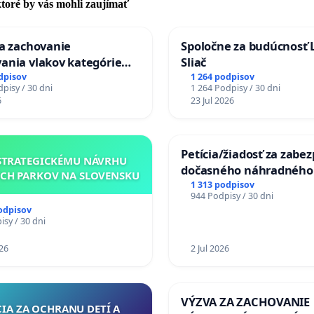
 ktoré by vás mohli zaujímať
za zachovanie
Spoločne za budúcnosť 
ania vlakov kategórie
Sliač
Ex) TATRAN v železničnej
dpisov
1 264 podpisov
pisy / 30 dni
1 264 Podpisy / 30 dni
Púchov
6
23 Jul 2026
Petícia/žiadosť za zabe
STRATEGICKÉMU NÁVRHU
dočasného náhradného
CH PARKOV NA SLOVENSKU
premostenia Váhu poča
1 313 podpisov
944 Podpisy / 30 dni
uzávery Vážskeho most
odpisov
Komárne
sy / 30 dni
26
2 Jul 2026
VÝZVA ZA ZACHOVANIE
CIA ZA OCHRANU DETÍ A