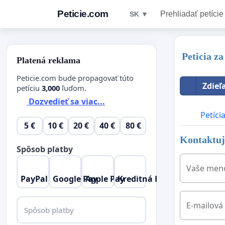
Peticie.com
Prehliadať petície
SK ▼
Peticia z
Platená reklama
Peticie.com bude propagovať túto
Zdieľ
petíciu
3,000
ľuďom.
Dozvedieť sa viac...
Petíci
5 €
10 €
20 €
40 €
80 €
Kontaktujt
Spôsob platby
Vaše men
PayPal
Google Pay
Apple Pay
Kreditná Karta
E-mailová
Spôsob platby