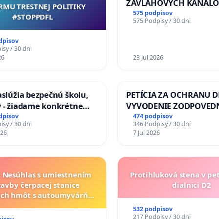
ZÁVLAHOVÝCH KANÁLO
RMU TRESTNEJ POLITIKY
VÝLUČNOM VLASTNÍCTV
575 podpisov
#STOPPDFL
575 Podpisy / 30 dni
KONTROLOU SLOVENSK
REPUBLIKY & žiadosť na 
dpisov
zanedbaného stavu záv
sy / 30 dni
26
a odvodňovacích kanálo
23 Jul 2026
Slovensku
zaslúžia bezpečnú školu,
PETÍCIA ZA OCHRANU D
y - žiadame konkrétne
VYVODENIE ZODPOVEDN
a na zlepšenie situácie v
DLHOROČNÚ NEČINNOSŤ
dpisov
474 podpisov
sy / 30 dni
346 Podpisy / 30 dni
ZLYHANIE ŠTÁTU
026
7 Jul 2026
a: Nesúhlas s umiestnením
Protihluková stena v pe
tavby čerpacej stanice
dialnici D2
ch hmôt s autoumyvárňou
lite PROMCEN, Chorvátsky
532 podpisov
Grob - Čierna Voda
217 Podpisy / 30 dni