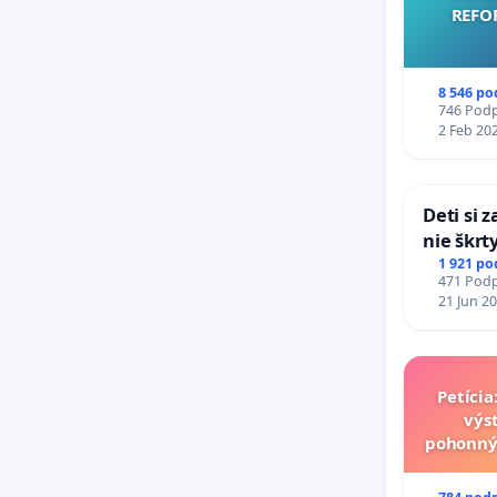
REFO
8 546 po
746 Podpi
2 Feb 20
Deti si 
nie škrt
opatreni
1 921 po
471 Podpi
školstve
21 Jun 2
Petíci
výs
pohonný
v loka