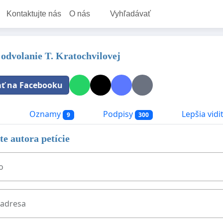
Kontaktujte nás
O nás
Vyhľadávať
a odvolanie T. Kratochvilovej
ať na Facebooku
a
Oznamy
Podpisy
Lepšia vidi
9
300
e autora petície
o
 adresa