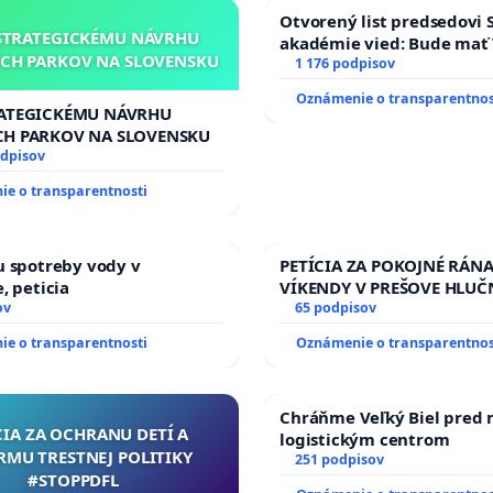
Otvorený list predsedovi 
STRATEGICKÉMU NÁVRHU
akadémie vied: Bude mať 
CH PARKOV NA SLOVENSKU
Slovenska 2040 mravnú ch
1 176 podpisov
Oznámenie o transparentnos
RATEGICKÉMU NÁVRHU
CH PARKOV NA SLOVENSKU
odpisov
e o transparentnosti
u spotreby vody v
PETÍCIA ZA POKOJNÉ RÁNA
, peticia
VÍKENDY V PREŠOVE HLUČ
ov
STAVEBNÉ PRÁCE V SOBOT
65 podpisov
9.00 DO 13.00 HOD., CEZ 
e o transparentnosti
Oznámenie o transparentnos
TÝŽDEŇ CIEĽ 8.00 – 18.00 
PRAVIDELNÁ KONTROLA ST
AREA NA ĎUMBIERSKEJ/M
Chráňme Veľký Biel pred
CIA ZA OCHRANU DETÍ A
logistickým centrom
RMU TRESTNEJ POLITIKY
251 podpisov
#STOPPDFL