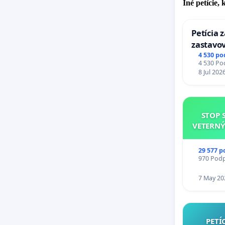
Iné petície,
Petícia 
zastavov
Expres (
4 530 po
4 530 Pod
stanici 
8 Jul 202
STOP 
VETERNÝ
29 577 p
970 Podpi
7 May 20
PETÍ