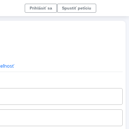
Prihlásiť sa
Spustiť petíciu
teľnosť