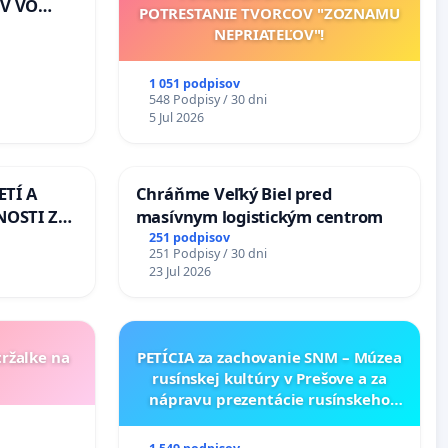
V VO
POTRESTANIE TVORCOV "ZOZNAMU
E A POD
NEPRIATEĽOV"!
EJ
riešenie
1 051 podpisov
lahových
548 Podpisy / 30 dni
v na
5 Jul 2026
ETÍ A
Chráňme Veľký Biel pred
OSTI ZA
masívnym logistickým centrom
 A
251 podpisov
251 Podpisy / 30 dni
23 Jul 2026
tržalke na
PETÍCIA za zachovanie SNM – Múzea
rusínskej kultúry v Prešove a za
nápravu prezentácie rusínskeho
kultúrneho dedičstva v SNM –
Múzeu ukrajinskej kultúry vo