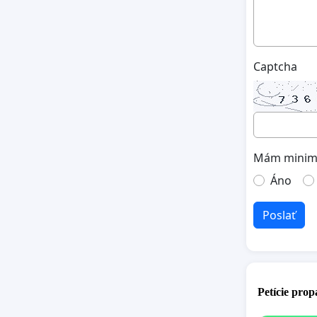
Captcha
Mám minimá
Áno
Poslať
Petície pro