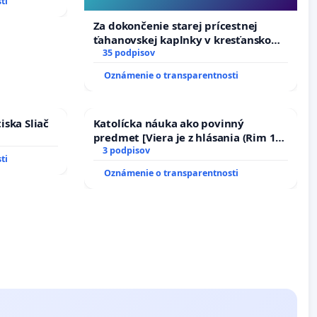
ti
Za dokončenie starej prícestnej
ťahanovskej kaplnky v kresťanskom
duchu.
35 podpisov
Oznámenie o transparentnosti
iska Sliač
Katolícka náuka ako povinný
predmet [Viera je z hlásania (Rim 10,
17)]
3 podpisov
ti
Oznámenie o transparentnosti