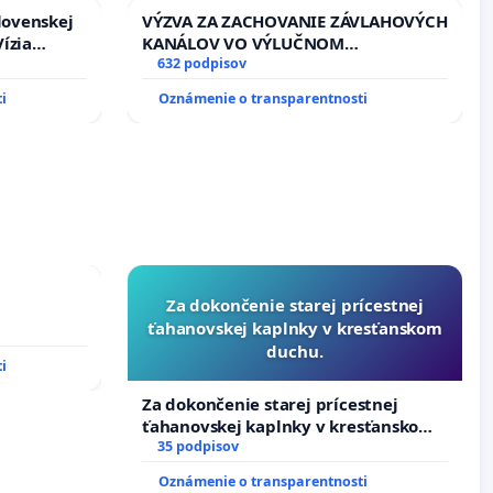
lovenskej
VÝZVA ZA ZACHOVANIE ZÁVLAHOVÝCH
ízia
KANÁLOV VO VÝLUČNOM
rbticu?
VLASTNÍCTVE A POD KONTROLOU
632 podpisov
SLOVENSKEJ REPUBLIKY & žiadosť na
i
Oznámenie o transparentnosti
riešenie zanedbaného stavu
závlahových a odvodňovacích
kanálov na Slovensku
Za dokončenie starej prícestnej
ťahanovskej kaplnky v kresťanskom
duchu.
i
Za dokončenie starej prícestnej
ťahanovskej kaplnky v kresťanskom
duchu.
35 podpisov
Oznámenie o transparentnosti