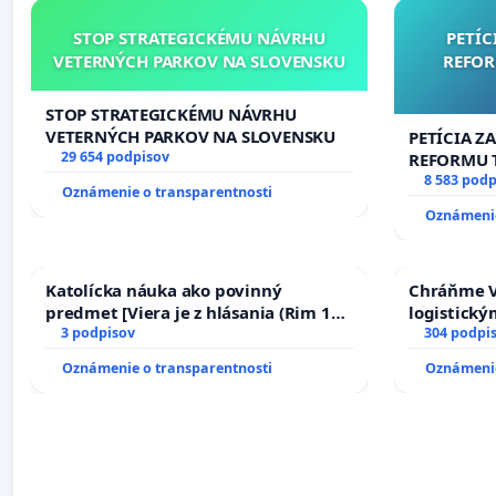
STOP STRATEGICKÉMU NÁVRHU
PETÍC
VETERNÝCH PARKOV NA SLOVENSKU
REFOR
STOP STRATEGICKÉMU NÁVRHU
VETERNÝCH PARKOV NA SLOVENSKU
PETÍCIA Z
29 654 podpisov
REFORMU T
#STOPPDF
8 583 podp
Oznámenie o transparentnosti
Oznámenie
Katolícka náuka ako povinný
Chráňme V
predmet [Viera je z hlásania (Rim 10,
logistick
17)]
3 podpisov
304 podpi
Oznámenie o transparentnosti
Oznámenie