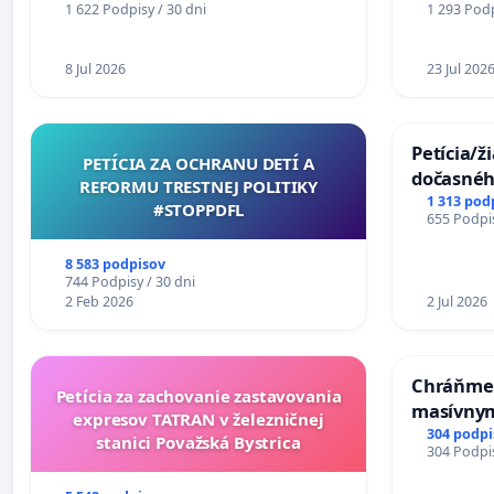
1 622 Podpisy / 30 dni
1 293 Podp
stanici Púchov
8 Jul 2026
23 Jul 202
Petícia/ž
PETÍCIA ZA OCHRANU DETÍ A
dočasné
REFORMU TRESTNEJ POLITIKY
premoste
1 313 pod
#STOPPDFL
655 Podpis
uzávery 
Komárne
8 583 podpisov
744 Podpisy / 30 dni
2 Feb 2026
2 Jul 2026
Chráňme 
Petícia za zachovanie zastavovania
masívnym
expresov TATRAN v železničnej
304 podpi
stanici Považská Bystrica
304 Podpis