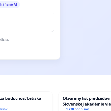
oháňané AI
tíciu.
za budúcnosť Letiska
Otvorený list predsedovi
Slovenskej akadémie vie
mať Vízia Slovenska 20
pisov
1 238 podpisov