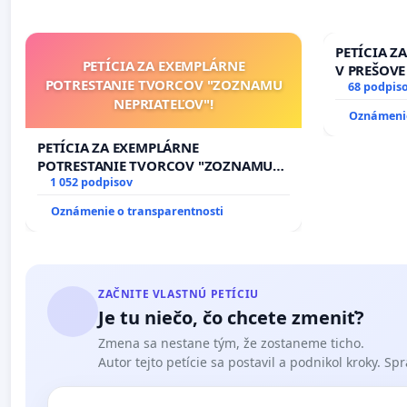
PETÍCIA Z
PETÍCIA ZA EXEMPLÁRNE
V PREŠOVE
POTRESTANIE TVORCOV "ZOZNAMU
V SOBOTU 
68 podpis
NEPRIATEĽOV"!
HOD., CEZ
Oznámenie
8.00 – 18.
KONTROLA 
PETÍCIA ZA EXEMPLÁRNE
ĎUMBIERS
POTRESTANIE TVORCOV "ZOZNAMU
NEPRIATEĽOV"!
1 052 podpisov
Oznámenie o transparentnosti
ZAČNITE VLASTNÚ PETÍCIU
Je tu niečo, čo chcete zmeniť?
Zmena sa nestane tým, že zostaneme ticho.
Autor tejto petície sa postavil a podnikol kroky. Spra