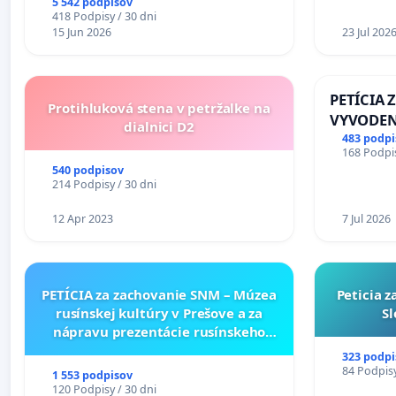
5 542 podpisov
418 Podpisy / 30 dni
15 Jun 2026
23 Jul 202
PETÍCIA 
Protihluková stena v petržalke na
VYVODEN
dialnici D2
DLHOROČ
483 podpi
168 Podpis
ZLYHANI
540 podpisov
214 Podpisy / 30 dni
12 Apr 2023
7 Jul 2026
PETÍCIA za zachovanie SNM – Múzea
Peticia 
rusínskej kultúry v Prešove a za
Sl
nápravu prezentácie rusínskeho
kultúrneho dedičstva v SNM –
323 podpi
Múzeu ukrajinskej kultúry vo
84 Podpisy
1 553 podpisov
Svidníku
120 Podpisy / 30 dni