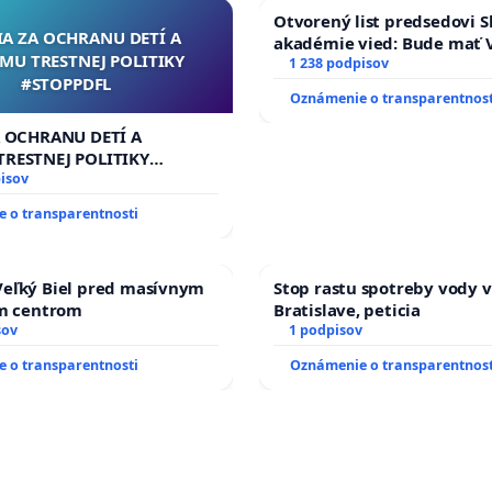
Otvorený list predsedovi S
IA ZA OCHRANU DETÍ A
akadémie vied: Bude mať V
MU TRESTNEJ POLITIKY
Slovenska 2040 mravnú ch
1 238 podpisov
#STOPPDFL
Oznámenie o transparentnost
A OCHRANU DETÍ A
RESTNEJ POLITIKY
L
isov
 o transparentnosti
eľký Biel pred masívnym
Stop rastu spotreby vody v
ým centrom
Bratislave, peticia
sov
1 podpisov
 o transparentnosti
Oznámenie o transparentnost