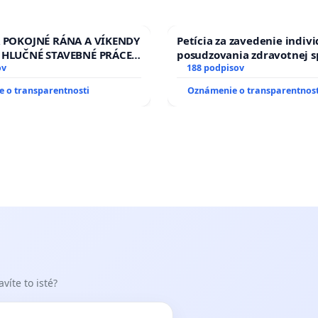
A POKOJNÉ RÁNA A VÍKENDY
Petícia za zavedenie indiv
 HLUČNÉ STAVEBNÉ PRÁCE
posudzovania zdravotnej s
LEN OD 9.00 DO 13.00
ov
osôb s diabetom 1. a 2. typ
188 podpisov
 PRACOVNÝ TÝŽDEŇ CIEĽ
prijímaní do Policajného z
 o transparentnosti
Oznámenie o transparentnost
00 HOD. A PRAVIDELNÁ
STAVBY C-AREA NA
KEJ/MAGU
víte to isté?