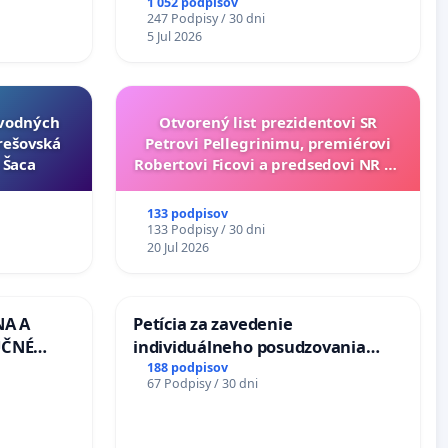
1 052 podpisov
247 Podpisy / 30 dni
5 Jul 2026
ôvodných
Otvorený list prezidentovi SR
Prešovská
Petrovi Pellegrinimu, premiérovi
- Šaca
Robertovi Ficovi a predsedovi NR SR
Richardovi Rašimu.
133 podpisov
133 Podpisy / 30 dni
20 Jul 2026
NA A
Petícia za zavedenie
UČNÉ
individuálneho posudzovania
OTU LEN
zdravotnej spôsobilosti osôb s
188 podpisov
67 Podpisy / 30 dni
CEZ
diabetom 1. a 2. typu pri prijímaní
.00 –
do Policajného zboru SR
Á