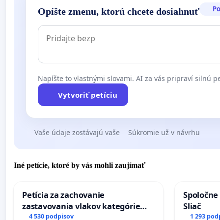
P
Opíšte zmenu, ktorú chcete dosiahnuť
Napíšte to vlastnými slovami. AI za vás pripraví silnú pe
Vytvoriť petíciu
Vaše údaje zostávajú vaše
Súkromie už v návrhu
Iné petície, ktoré by vás mohli zaujímať
Petícia za zachovanie
Spoločne 
zastavovania vlakov kategórie
Sliač
Expres (Ex) TATRAN v železničnej
4 530 podpisov
1 293 pod