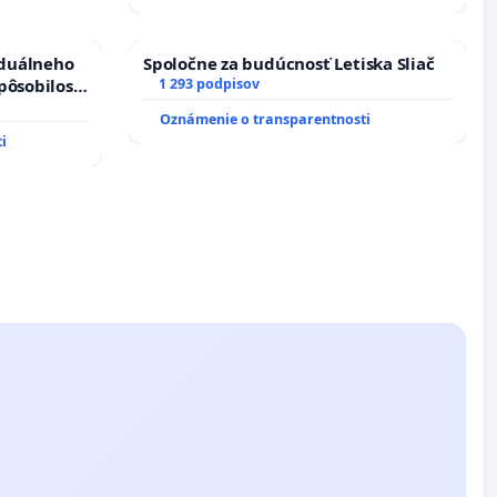
iduálneho
Spoločne za budúcnosť Letiska Sliač
pôsobilosti
1 293 podpisov
u pri
Oznámenie o transparentnosti
boru SR
i