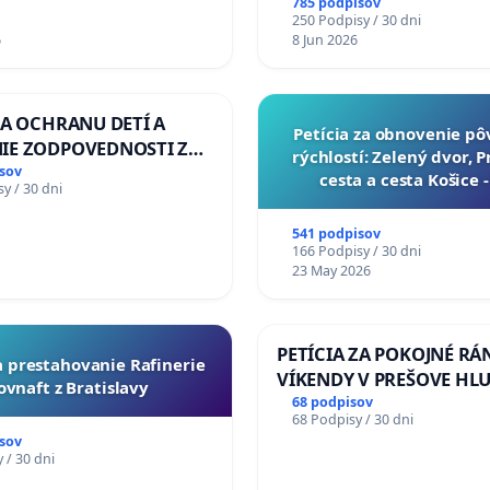
785 podpisov
250 Podpisy / 30 dni
6
8 Jun 2026
ZA OCHRANU DETÍ A
​Petícia za obnovenie p
IE ZODPOVEDNOSTI ZA
rýchlostí: Zelený dvor, 
NÚ NEČINNOSŤ A
sov
cesta a cesta Košice 
y / 30 dni
E ŠTÁTU
541 podpisov
166 Podpisy / 30 dni
23 May 2026
PETÍCIA ZA POKOJNÉ RÁ
za prestahovanie Rafinerie
VÍKENDY V PREŠOVE HL
ovnaft z Bratislavy
STAVEBNÉ PRÁCE V SOB
68 podpisov
68 Podpisy / 30 dni
OD 9.00 DO 13.00 HOD., 
sov
PRACOVNÝ TÝŽDEŇ CIEĽ 8
 / 30 dni
18.00 HOD. A PRAVIDELN