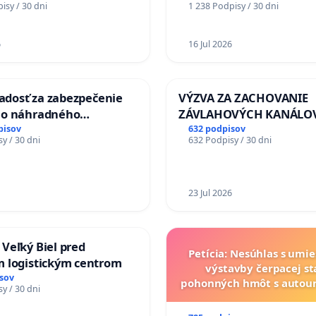
isy / 30 dni
1 238 Podpisy / 30 dni
chrbticu?
6
16 Jul 2026
iadosť za zabezpečenie
VÝZVA ZA ZACHOVANIE
ho náhradného
ZÁVLAHOVÝCH KANÁLO
nia Váhu počas úplnej
VÝLUČNOM VLASTNÍCTV
pisov
632 podpisov
y / 30 dni
632 Podpisy / 30 dni
Vážskeho mosta v
KONTROLOU SLOVENSKE
REPUBLIKY & žiadosť na 
zanedbaného stavu záv
a odvodňovacích kanálo
23 Jul 2026
Slovensku
Veľký Biel pred
Petícia: Nesúhlas s umi
 logistickým centrom
výstavby čerpacej st
sov
pohonných hmôt s auto
y / 30 dni
v lokalite PROMCEN, Ch
Grob - Čierna Vo