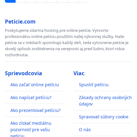
Peticie.com
Poskytujeme zdarma hosting pre online petície. Vytvorte
profesionálnu online petíciu použítím našej výkonnej služby. Naše
petície sa v médiach spomínajú každý deň, teda vytvorenie petície je
skvelý spôsob zviditelnenia na verejnosti aj pred ľudmi, ktorí robia
rozhodnutia.
Sprievodcovia
Viac
Ako začať online petíciu
Spustiť petíciu
Ako napísať petíciu?
Zásady ochrany osobných
údajov
Ako prezentovať petíciu?
Spravovať súbory cookie
Ako získať mediálnu
pozornosť pre vašu
O nás
petíciu