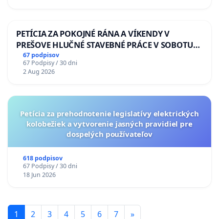
PETÍCIA ZA POKOJNÉ RÁNA A VÍKENDY V
PREŠOVE HLUČNÉ STAVEBNÉ PRÁCE V SOBOTU
LEN OD 9.00 DO 13.00 HOD., CEZ PRACOVNÝ
67 podpisov
67 Podpisy / 30 dni
TÝŽDEŇ CIEĽ 8.00 – 18.00 HOD. A PRAVIDELNÁ
2 Aug 2026
KONTROLA STAVBY C-AREA NA
ĎUMBIERSKEJ/MAGU
Petícia za prehodnotenie legislatívy elektrických
kolobežiek a vytvorenie jasných pravidiel pre
dospelých používateľov
618 podpisov
67 Podpisy / 30 dni
18 Jun 2026
1
2
3
4
5
6
7
»