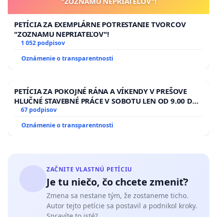
"ZOZNAMU NEPRIATEĽOV"!
PETÍCIA ZA EXEMPLÁRNE POTRESTANIE TVORCOV
"ZOZNAMU NEPRIATEĽOV"!
1 052 podpisov
Oznámenie o transparentnosti
PETÍCIA ZA POKOJNÉ RÁNA A VÍKENDY V PREŠOVE
HLUČNÉ STAVEBNÉ PRÁCE V SOBOTU LEN OD 9.00 DO
13.00 HOD., CEZ PRACOVNÝ TÝŽDEŇ CIEĽ 8.00 – 18.00
67 podpisov
HOD. A PRAVIDELNÁ KONTROLA STAVBY C-AREA NA
Oznámenie o transparentnosti
ĎUMBIERSKEJ/MAGU
ZAČNITE VLASTNÚ PETÍCIU
Je tu niečo, čo chcete zmeniť?
Zmena sa nestane tým, že zostaneme ticho.
Autor tejto petície sa postavil a podnikol kroky.
Spravíte to isté?