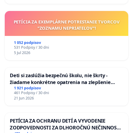
odvodňovacích kanálov na Slovensku
PETÍCIA ZA EXEMPLÁRNE POTRESTANIE TVORCOV
"ZOZNAMU NEPRIATEĽOV"!
1 052 podpisov
531 Podpisy / 30 dni
5 Jul 2026
Deti si zaslúžia bezpečnú školu, nie škrty -
žiadame konkrétne opatrenia na zlepšenie
situácie v školstve
1 921 podpisov
461 Podpisy / 30 dni
21 Jun 2026
PETÍCIA ZA OCHRANU DETÍ A VYVODENIE
ZODPOVEDNOSTI ZA DLHOROČNÚ NEČINNOSŤ