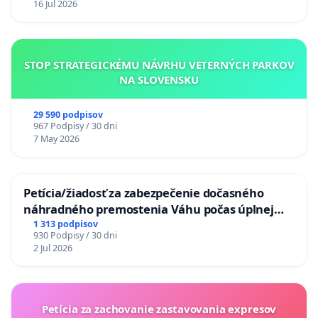
16 Jul 2026
STOP STRATEGICKÉMU NÁVRHU VETERNÝCH PARKOV
NA SLOVENSKU
29 590 podpisov
967 Podpisy / 30 dni
7 May 2026
Petícia/žiadosť za zabezpečenie dočasného
náhradného premostenia Váhu počas úplnej
uzávery Vážskeho mosta v Komárne
1 313 podpisov
930 Podpisy / 30 dni
2 Jul 2026
Petícia za zachovanie zastavovania expresov