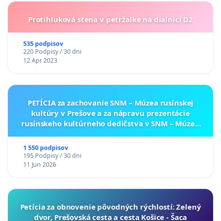
Protihluková stena v petržalke na dialnici D2
535 podpisov
220 Podpisy / 30 dni
12 Apr 2023
PETÍCIA za zachovanie SNM – Múzea rusínskej
kultúry v Prešove a za nápravu prezentácie
rusínskeho kultúrneho dedičstva v SNM – Múzeu
ukrajinskej kultúry vo Svidníku
1 550 podpisov
195 Podpisy / 30 dni
11 Jun 2026
​Petícia za obnovenie pôvodných rýchlostí: Zelený
dvor, Prešovská cesta a cesta Košice - Šaca