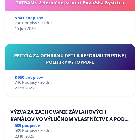
TATRAN v železničnej stanici Považská Bystrica
5 541 podpisov
790 Podpisy / 30 dni
15 Jun 2026
PETÍCIA ZA OCHRANU DETÍ A REFORMU TRESTNEJ
POLITIKY #STOPPDFL
8 550 podpisov
746 Podpisy / 30 dni
2 Feb 2026
VÝZVA ZA ZACHOVANIE ZÁVLAHOVÝCH
KANÁLOV VO VÝLUČNOM VLASTNÍCTVE A POD
KONTROLOU SLOVENSKEJ REPUBLIKY & žiadosť
589 podpisov
589 Podpisy / 30 dni
na riešenie zanedbaného stavu závlahových a
23 Jul 2026