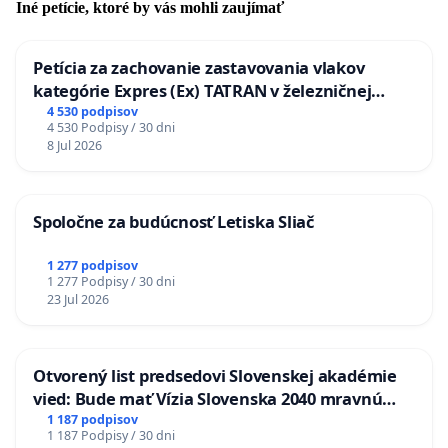
Iné petície, ktoré by vás mohli zaujímať
Petícia za zachovanie zastavovania vlakov
kategórie Expres (Ex) TATRAN v železničnej
stanici Púchov
4 530 podpisov
4 530 Podpisy / 30 dni
8 Jul 2026
Spoločne za budúcnosť Letiska Sliač
1 277 podpisov
1 277 Podpisy / 30 dni
23 Jul 2026
Otvorený list predsedovi Slovenskej akadémie
vied: Bude mať Vízia Slovenska 2040 mravnú
chrbticu?
1 187 podpisov
1 187 Podpisy / 30 dni