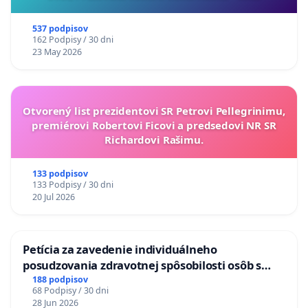
537 podpisov
162 Podpisy / 30 dni
23 May 2026
Otvorený list prezidentovi SR Petrovi Pellegrinimu,
premiérovi Robertovi Ficovi a predsedovi NR SR
Richardovi Rašimu.
133 podpisov
133 Podpisy / 30 dni
20 Jul 2026
Petícia za zavedenie individuálneho
posudzovania zdravotnej spôsobilosti osôb s
diabetom 1. a 2. typu pri prijímaní do
188 podpisov
68 Podpisy / 30 dni
Policajného zboru SR
28 Jun 2026