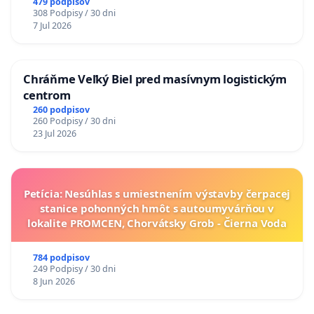
A ZLYHANIE ŠTÁTU
479 podpisov
308 Podpisy / 30 dni
7 Jul 2026
Chráňme Veľký Biel pred masívnym logistickým
centrom
260 podpisov
260 Podpisy / 30 dni
23 Jul 2026
Petícia: Nesúhlas s umiestnením výstavby čerpacej
stanice pohonných hmôt s autoumyvárňou v
lokalite PROMCEN, Chorvátsky Grob - Čierna Voda
784 podpisov
249 Podpisy / 30 dni
8 Jun 2026