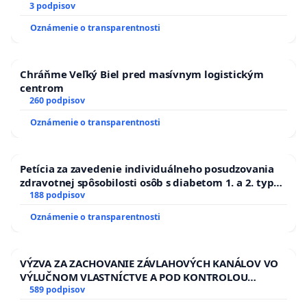
3 podpisov
Oznámenie o transparentnosti
Chráňme Veľký Biel pred masívnym logistickým
centrom
260 podpisov
Oznámenie o transparentnosti
Petícia za zavedenie individuálneho posudzovania
zdravotnej spôsobilosti osôb s diabetom 1. a 2. typu
pri prijímaní do Policajného zboru SR
188 podpisov
Oznámenie o transparentnosti
VÝZVA ZA ZACHOVANIE ZÁVLAHOVÝCH KANÁLOV VO
VÝLUČNOM VLASTNÍCTVE A POD KONTROLOU
SLOVENSKEJ REPUBLIKY & žiadosť na riešenie
589 podpisov
zanedbaného stavu závlahových a odvodňovacích