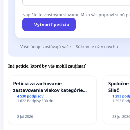
Peter Šulej, spisovateľ
Martin Šulík, režisér, scenárista, producent
Napíšte to vlastnými slovami. AI za vás pripraví silnú pe
Vytvoriť petíciu
Miloslav Luther, režisér, scenárista, producent
Dušan Trančík, režisér
Vaše údaje zostávajú vaše
Súkromie už v návrhu
Juraj Nvota, režisér
Jakub Nvota, scenárista
Iné petície, ktoré by vás mohli zaujímať
Tomáš Janovic, spisovateľ
Dorota Holubová, fotografka
Petícia za zachovanie
Spoločne 
zastavovania vlakov kategórie
Sliač
Zuzana Husárová, poetka a pedagogička
Expres (Ex) TATRAN v železničnej
4 530 podpisov
1 293 pod
1 622 Podpisy / 30 dni
1 293 Podp
stanici Púchov
Diana Kacarová, scenáristka
8 Jul 2026
23 Jul 202
Peter Nagy, scenárista
Adela Zvalová, scenáristka