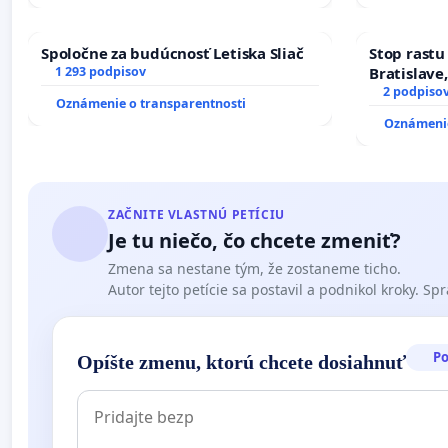
Michal Hvorecký, spisovateľ a prekladateľ
Spoločne za budúcnosť Letiska Sliač
Stop rastu
Martin Šútovec, karikaturista
1 293 podpisov
Bratislave,
2 podpiso
Ondrej Šulaj, scenárista a režisér, predseda Výboru LIT
Oznámenie o transparentnosti
Oznámenie
Mirka Brezovská, prekladateľka a textárka, podpredse
Martin Kellenberger, maliar, grafik, ilustrátor, podpred
Dušan Dušek, spisovateľ, člen Výboru LITA
ZAČNITE VLASTNÚ PETÍCIU
Je tu niečo, čo chcete zmeniť?
Eva Borušovičová, režisérka, členka Výboru LITA
Zmena sa nestane tým, že zostaneme ticho.
Autor tejto petície sa postavil a podnikol kroky. Spra
Elena Flašková, autorka prekladov umeleckej literatúry
Judita Csáderová, fotografka, pedagogička ŠUP, členka
P
Opíšte zmenu, ktorú chcete dosiahnuť
Veronika Rácová, literárna vedkyňa a vysokoškolská pe
Marek Leščák, scenárista, člen Výboru LITA