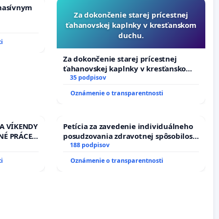
masívnym
Za dokončenie starej prícestnej
ťahanovskej kaplnky v kresťanskom
duchu.
i
Za dokončenie starej prícestnej
ťahanovskej kaplnky v kresťanskom
duchu.
35 podpisov
Oznámenie o transparentnosti
 A VÍKENDY
Petícia za zavedenie individuálneho
NÉ PRÁCE
posudzovania zdravotnej spôsobilosti
13.00
osôb s diabetom 1. a 2. typu pri
188 podpisov
EŇ CIEĽ
prijímaní do Policajného zboru SR
i
Oznámenie o transparentnosti
DELNÁ
 NA