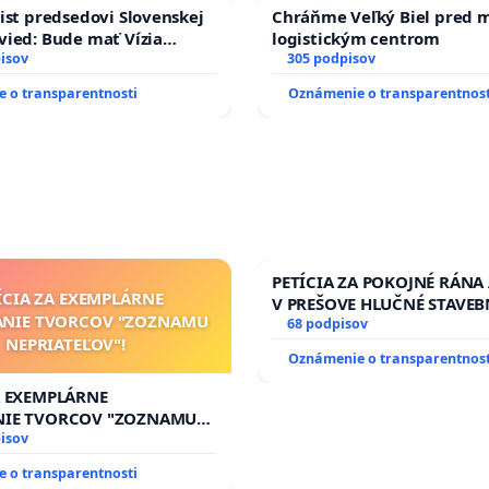
ist predsedovi Slovenskej
Chráňme Veľký Biel pred 
ifikovaných a odôvodnených prípadoch.
ied: Bude mať Vízia
logistickým centrom
 2040 mravnú chrbticu?
isov
305 podpisov
jich diel dostali odmeny priamo od svojej autorskej
va pri výbere odmien.
 o transparentnosti
Oznámenie o transparentnost
litné umenie a domáca tvorba pomáhali formovať
hanizmov, ktoré zaručia, že slovenskí autori budú
prestať tvoriť. Nedovoľme, aby slovenská kultúra
hanou príležitosťou na zlepšenie podmienok tých, ktorí
PETÍCIA ZA POKOJNÉ RÁNA
ÍCIA ZA EXEMPLÁRNE
V PREŠOVE HLUČNÉ STAVEB
ANIE TVORCOV "ZOZNAMU
V SOBOTU LEN OD 9.00 DO 
68 podpisov
NEPRIATEĽOV"!
HOD., CEZ PRACOVNÝ TÝŽD
Oznámenie o transparentnost
8.00 – 18.00 HOD. A PRAVI
KONTROLA STAVBY C-AREA
A EXEMPLÁRNE
ĎUMBIERSKEJ/MAGU
NIE TVORCOV "ZOZNAMU
OV"!
isov
 o transparentnosti