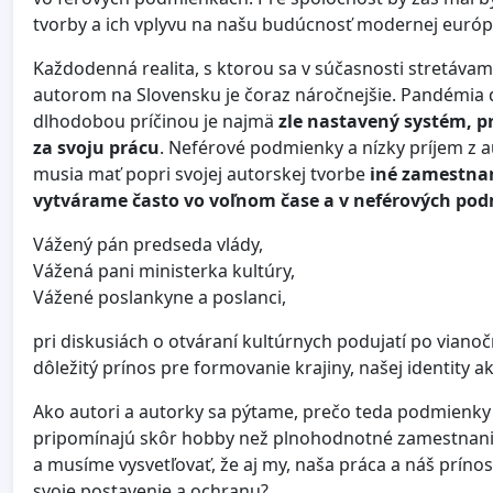
tvorby a ich vplyvu na našu budúcnosť modernej európs
Každodenná realita, s ktorou sa v súčasnosti stretávame
autorom na Slovensku je čoraz náročnejšie. Pandémia 
dlhodobou príčinou je najmä
zle nastavený systém, 
za svoju prácu
. Neférové podmienky a nízky príjem z a
musia mať popri svojej autorskej tvorbe
iné zamestna
vytvárame často vo voľnom čase a v neférových po
Vážený pán predseda vlády,
Vážená pani ministerka kultúry,
Vážené poslankyne a poslanci,
pri diskusiách o otváraní kultúrnych podujatí po viano
dôležitý prínos pre formovanie krajiny, našej identity
Ako autori a autorky sa pýtame, prečo teda podmienky 
pripomínajú skôr hobby než plnohodnotné zamestnani
a musíme vysvetľovať, že aj my, naša práca a náš príno
svoje postavenie a ochranu?