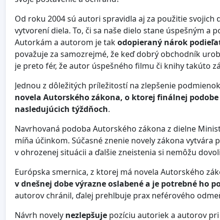
Od roku 2004 sú autori spravidla aj za použitie svojic
vytvorení diela. To, či sa naše dielo stane úspešným a
Autorkám a autorom je tak
odopieraný nárok podieľať
považuje za samozrejmé, že keď dobrý obchodník urobí
je preto fér, že autor úspešného filmu či knihy takút
Jednou z dôležitých príležitostí na zlepšenie podmieno
novela Autorského zákona, o ktorej
finálnej podobe
nasledujúcich týždňoch
.
Navrhovaná podoba Autorského zákona z dielne Minister
míňa účinkom. Súčasné znenie novely zákona vytvára pri
v ohrozenej situácii a ďalšie zneistenia si nemôžu dovo
Európska smernica, z ktorej má novela Autorského zák
v dnešnej dobe výrazne oslabené a je potrebné ho po
autorov chránil, ďalej prehlbuje prax neférového odme
Návrh novely
nezlepšuje
pozíciu autoriek a autorov pr