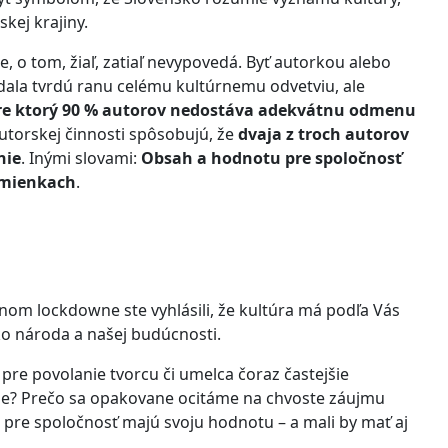
kej krajiny.
, o tom, žiaľ, zatiaľ nevypovedá. Byť autorkou alebo
dala tvrdú ranu celému kultúrnemu odvetviu, ale
pre ktorý 90 % autorov nedostáva adekvátnu odmenu
utorskej činnosti spôsobujú, že
dvaja z troch autorov
nie
. Inými slovami:
Obsah a hodnotu pre spoločnosť
dmienkach
.
čnom lockdowne ste vyhlásili, že kultúra má podľa Vás
 ako národa a našej budúcnosti.
pre povolanie tvorcu či umelca čoraz častejšie
e? Prečo sa opakovane ocitáme na chvoste záujmu
s pre spoločnosť majú svoju hodnotu – a mali by mať aj