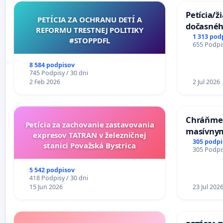
Petícia/ž
Biba Bohinská, scenáristka, dramaturgička a spisovate
PETÍCIA ZA OCHRANU DETÍ A
dočasné
REFORMU TRESTNEJ POLITIKY
premoste
1 313 pod
Roman Polák, dramatik a režisér
#STOPPDFL
655 Podpis
uzávery 
Michaela Zakuťanská, dramatička
Komárne
8 584 podpisov
745 Podpisy / 30 dni
Ivana Gibová, spisovateľka
2 Feb 2026
2 Jul 2026
Peter Pavlac, dramaturg, dramatik, vysokoškolský ped
Monika Kompaníková, spisovateľka a editorka
Chráňme 
Petícia za zachovanie zastavovania
masívnym
expresov TATRAN v železničnej
Barbora Hrínová, prozaička a scenáristka, VŠ pedagog
305 podpi
stanici Považská Bystrica
305 Podpis
Marek Cina, grafik a ilustrátor
5 542 podpisov
František Király, hudobník a pedagóg
418 Podpisy / 30 dni
15 Jun 2026
23 Jul 202
Emília Perez, vedúca Katedry translatológie FF UKF v Nit
Darina Kárová, dramaturgička a kultúrna manažérka, ri