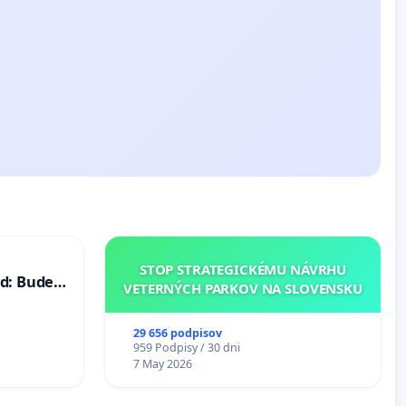
STOP STRATEGICKÉMU NÁVRHU
d: Bude
VETERNÝCH PARKOV NA SLOVENSKU
40 mravnú
29 656 podpisov
959 Podpisy / 30 dni
7 May 2026