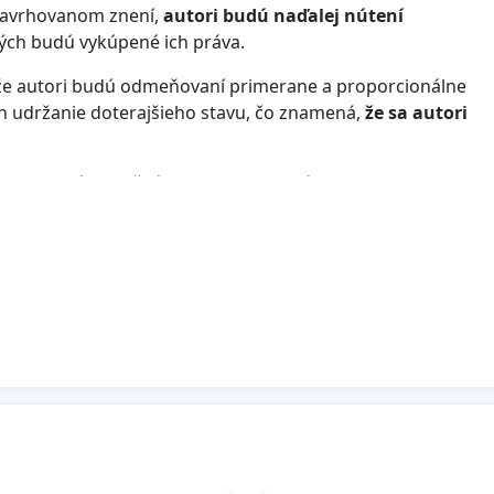
 navrhovanom znení,
autori budú naďalej nútení
rých budú vykúpené ich práva.
že autori budú odmeňovaní primerane a proporcionálne
en udržanie doterajšieho stavu, čo znamená,
že sa autori
 posledné finančné istoty v oblasti náhrad odmien,
adať zdroje príjmov mimo tvorby. Budúcnosť slovenskej
 zaručený férový prístup a aby aj naďalej mal kto
sadenie kvalitného znenia zákona.
rský zákon:
ovaní podmienok použitia ich diel tak, ako je Zákonník
estnancov.
e ich diel má byť pravidlom a nie výnimkou. Autorský
u za každé použitie svojho diela a jednorazová odmena