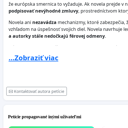
že európska smernica to vyžaduje. Ak novela prejde v
podpisovať nevýhodné zmluvy
, prostredníctvom kto
Novela ani
nezavádza
mechanizmy, ktoré zabezpečia, 
vzhľadom na úspešnosť svojich diel. Novela navrhuje l
a autorky stále nedočkajú férovej odmeny
.
Návrh okrem toho
poškodzuje
autorov a odoberá im aj
ktoré doteraz mali. Ďalší tvorcovia tak budú musieť hľ
...Zobraziť viac
kultúry a tým aj Slovenska je
ohrozená
.
Aby autorkám a autorom bol novelou Autorského zákona
tvoriť kultúrny odkaz tejto krajiny, prosíme Vás o pre
V záujme autoriek a autorov požadujeme, aby Auto
Kontaktovať autora petície
1. Bol skutočnou právnou oporou pre autorov pri dohad
práce spoľahlivým právnym rámcom ochrany pre zam
Petície propagované inými užívateľmi
2. Jasne definoval, že odmena autorov za každé použiti
zákon musí zabezpečiť, že autori majú nárok na odmen