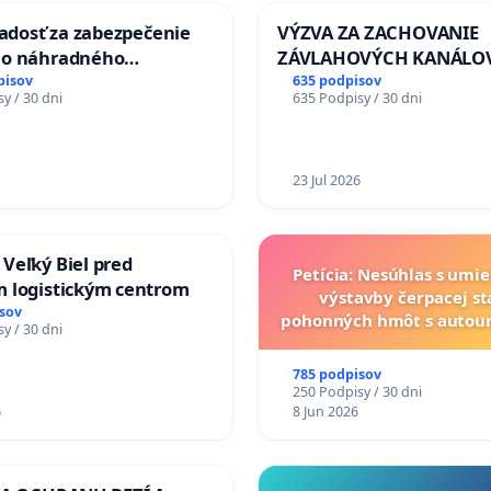
iadosť za zabezpečenie
VÝZVA ZA ZACHOVANIE
ľka
ho náhradného
ZÁVLAHOVÝCH KANÁLO
nia Váhu počas úplnej
VÝLUČNOM VLASTNÍCTV
pisov
635 podpisov
y / 30 dni
635 Podpisy / 30 dni
Vážskeho mosta v
KONTROLOU SLOVENSKE
REPUBLIKY & žiadosť na 
zanedbaného stavu záv
a odvodňovacích kanálo
23 Jul 2026
Slovensku
agóg
Veľký Biel pred
Petícia: Nesúhlas s umi
 logistickým centrom
výstavby čerpacej st
ička
sov
pohonných hmôt s auto
y / 30 dni
v lokalite PROMCEN, Ch
Grob - Čierna Vo
785 podpisov
250 Podpisy / 30 dni
6
8 Jun 2026
re, prekladateľka, titulkárka
aditeľka Medzinárodného festivalu Divadelná Nitra,