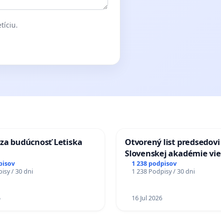
tíciu.
za budúcnosť Letiska
Otvorený list predsedovi
Slovenskej akadémie vie
mať Vízia Slovenska 20
pisov
1 238 podpisov
isy / 30 dni
1 238 Podpisy / 30 dni
chrbticu?
6
16 Jul 2026