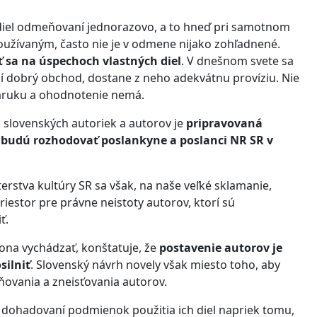
h diel odmeňovaní jednorazovo, a to hneď pri samotnom
 používaným, často nie je v odmene nijako zohľadnené.
 sa na úspechoch vlastných diel
. V dnešnom svete sa
 dobrý obchod, dostane z neho adekvátnu províziu. Nie
o záruku a ohodnotenie nemá.
k slovenských autoriek a autorov je
pripravovaná
 budú rozhodovať poslankyne a poslanci NR SR v
stva kultúry SR sa však, na naše veľké sklamanie,
estor pre právne neistoty autorov, ktorí sú
liť.
ona vychádzať, konštatuje, že
postavenie autorov je
silniť
. Slovenský návrh novely však miesto toho, aby
ňovania a zneisťovania autorov.
i dohadovaní podmienok použitia ich diel napriek tomu,