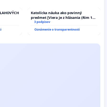
VLAHOVÝCH
Katolícka náuka ako povinný
predmet [Viera je z hlásania (Rim 10,
TROLOU
17)]
3 podpisov
iadosť na
i
Oznámenie o transparentnosti
vu
ích