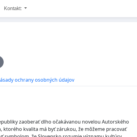
Kontakt:
ásady ochrany osobných údajov
republiky zaoberať dlho očakávanou novelou Autorského
on, ktorého kvalita má byť zárukou, že môžeme pracovať
yť symbolom, že Slovensko rozumie významu kultúry,