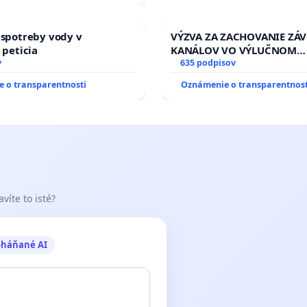
 spotreby vody v
VÝZVA ZA ZACHOVANIE ZÁ
 peticia
KANÁLOV VO VÝLUČNOM
v
VLASTNÍCTVE A POD KON
635 podpisov
A
SLOVENSKEJ REPUBLIKY & ž
 o transparentnosti
Oznámenie o transparentnost
riešenie zanedbaného sta
dníčka Výboru LITA
závlahových a odvodňovac
kanálov na Slovensku
seda Výboru LITA
víte to isté?
, členka Výboru LITA
 Výboru LITA
oháňané AI
dagogička, členka Výboru LITA