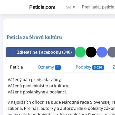
Peticie.com
Prehliadať petície
SK ▼
Petícia za férovú kultúru
Zdieľať na Facebooku (340)
Petícia
Oznamy
Podpisy
Z
1
3 026
Vážený pán predseda vlády,
Vážená pani ministerka kultúry,
Vážené poslankyne a poslanci,
v najbližších dňoch sa bude Národná rada Slovenskej 
zákona. Pre nás, autorky a autorov, ide o dôležitý zák
vo férových podmienkach. Pre spoločnosť by zas mal b