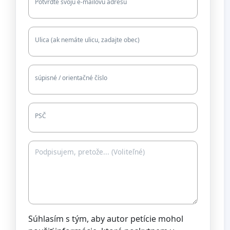
Potvrďte svoju e-mailovú adresu
Ulica (ak nemáte ulicu, zadajte obec)
súpisné / orientačné číslo
PSČ
u
),
Súhlasím s tým, aby autor petície mohol