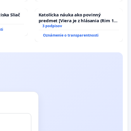
iska Sliač
Katolícka náuka ako povinný
predmet [Viera je z hlásania (Rim 10,
17)]
3 podpisov
ti
Oznámenie o transparentnosti