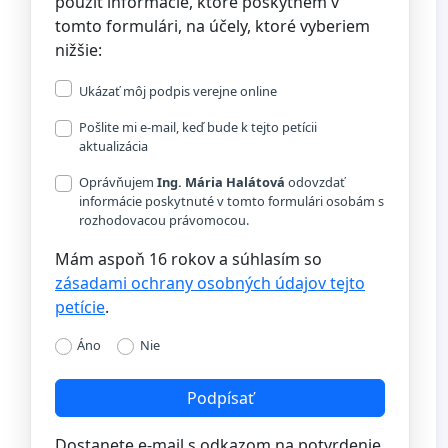
použiť informácie, ktoré poskytnem v
tomto formulári, na účely, ktoré vyberiem
nižšie:
Ukázať môj podpis verejne online
Pošlite mi e-mail, keď bude k tejto petícii
aktualizácia
Oprávňujem
Ing. Mária Halátová
odovzdať
informácie poskytnuté v tomto formulári osobám s
rozhodovacou právomocou.
Mám aspoň 16 rokov a súhlasím so
zásadami ochrany osobných údajov tejto
petície
.
Áno
Nie
Podpísať
Dostanete e-mail s odkazom na potvrdenie