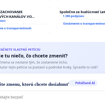
NÁ KONTROLA STAVBY C-
 ĎUMBIERSKEJ/MAGU
 ZACHOVANIE
Spoločne za budúcnosť Let
VÝCH KANÁLOV VO
1 290 podpisov
M VLASTNÍCTVE A POD
isov
Oznámenie o transparentnos
OU SLOVENSKEJ REPUBLIKY
e o transparentnosti
 na riešenie zanedbaného
vlahových a odvodňovacích
na Slovensku
ZAČNITE VLASTNÚ PETÍCIU
Je tu niečo, čo chcete zmeniť?
Zmena sa nestane tým, že zostaneme ticho.
Autor tejto petície sa postavil a podnikol kroky. Spravíte to isté?
Poháňané AI
šte zmenu, ktorú chcete dosiahnuť