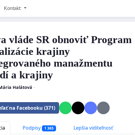
Kontakt:
a vláde SR obnoviť Program
alizácie krajiny
tegrovaného manažmentu
dí a krajiny
 Mária Halátová
·
eľať na Facebooku (371)
cia
Podpisy
Lepšia viditeľnosť
1 365