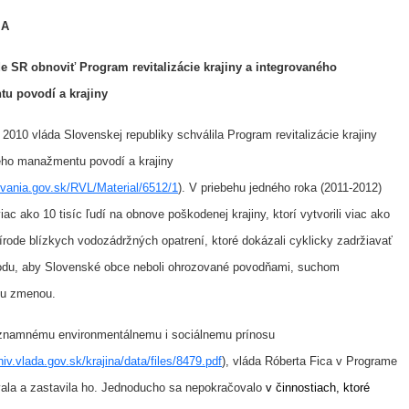
 A
e SR obnoviť Program revitalizácie krajiny a integrovaného
u povodí a krajiny
 2010 vláda Slovenskej republiky schválila Program revitalizácie krajiny
ého manažmentu povodí a krajiny
ovania.gov.sk/RVL/Material/6512/1
). V priebehu jedného roka (2011-2012)
iac ako 10 tisíc ľudí na obnove poškodenej krajiny, ktorí vytvorili viac ako
rírode blízkych vodozádržných opatrení, ktoré dokázali cyklicky zadržiavať
du, aby Slovenské obce neboli ohrozované povodňami, suchom
kou zmenou.
znamnému environmentálnemu i sociálnemu prínosu
hiv.vlada.gov.sk/krajina/data/files/8479.pdf
), vláda Róberta Fica v Programe
ala a zastavila ho.
Jednoducho sa nepokračovalo
v činnostiach, ktoré