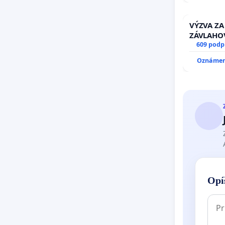
PRAVIDEL
AREA NA
VÝZVA ZA
ZÁVLAHO
VÝLUČNO
609 podp
KONTROL
Oznámeni
& žiadosť
stavu zá
kanálov 
Opí