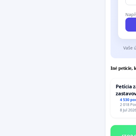
Napíš
Vaše ú
Iné petície,
Petícia 
zastavov
Expres (
4 530 po
2 018 Pod
stanici 
8 Jul 202