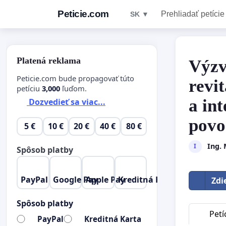
Peticie.com
Prehliadať petície
SK ▼
Platená reklama
Výzv
Peticie.com bude propagovať túto
revit
petíciu
3,000
ľuďom.
a in
Dozvedieť sa viac...
povo
5 €
10 €
20 €
40 €
80 €
Ing.
I
Spôsob platby
PayPal
Google Pay
Apple Pay
Kreditná Karta
Zdi
Spôsob platby
Petí
PayPal
Kreditná Karta