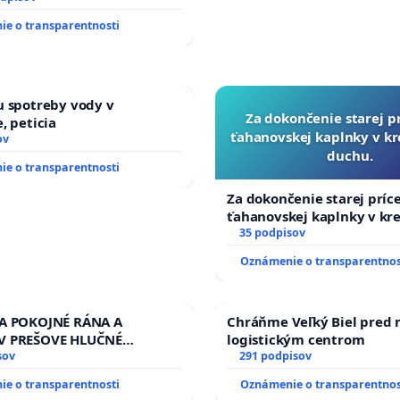
l Kravčík, CSc, Čermeľská cesta 24, Košice 040 01
e o transparentnosti
 Jaššo, Snežnica 161, 023 32
vrdoňová,
PhD.,
SNP 128/14, 914 51 Trenčianske Teplice
u spotreby vody v
Za dokončenie starej p
, peticia
 Jankajová,
MBA,
Račianska 69/B, 83102 Bratislava
ťahanovskej kaplnky v k
ov
duchu.
ta Tuchyňová, Jarná 18, 040 01 Košice
e o transparentnosti
Za dokončenie starej príc
Halátová, Bretejovce 18, 082 03, je osoba poverená zastupovať petičný
ťahanovskej kaplnky v kr
orgánmi verejnej správy, e-mail:
halatova@zoznam.sk
duchu.
35 podpisov
Oznámenie o transparentnos
ZA POKOJNÉ RÁNA A
Chráňme Veľký Biel pred
V PREŠOVE HLUČNÉ
logistickým centrom
 PRÁCE V SOBOTU LEN OD
sov
291 podpisov
13.00 HOD., CEZ PRACOVNÝ
e o transparentnosti
Oznámenie o transparentnos
EĽ 8.00 – 18.00 HOD. A