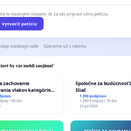
te to vlastnými slovami. AI za vás pripraví silnú petíciu.
Vytvoriť petíciu
daje zostávajú vaše
Súkromie už v návrhu
 ktoré by vás mohli zaujímať
za zachovanie
Spoločne za budúcnosť 
ania vlakov kategórie
Sliač
Ex) TATRAN v železničnej
dpisov
1 290 podpisov
pisy / 30 dni
1 290 Podpisy / 30 dni
Púchov
6
23 Jul 2026