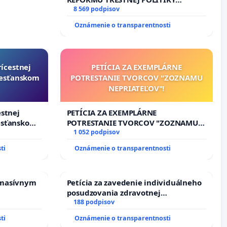
#STOPPDFL
8 569 podpisov
Oznámenie o transparentnosti
rícestnej
PETÍCIA ZA EXEMPLÁRNE
resťanskom
POTRESTANIE TVORCOV "ZOZNAMU
NEPRIATEĽOV"!
estnej
PETÍCIA ZA EXEMPLÁRNE
esťanskom
POTRESTANIE TVORCOV "ZOZNAMU
NEPRIATEĽOV"!
1 052 podpisov
ti
Oznámenie o transparentnosti
 masívnym
Petícia za zavedenie individuálneho
posudzovania zdravotnej
spôsobilosti osôb s diabetom 1. a 2.
188 podpisov
typu pri prijímaní do Policajného
ti
Oznámenie o transparentnosti
zboru SR