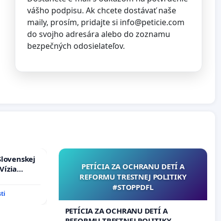
vášho podpisu. Ak chcete dostávať naše
maily, prosím, pridajte si
info@peticie.com
do svojho adresára alebo do zoznamu
bezpečných odosielateľov.
Slovenskej
PETÍCIA ZA OCHRANU DETÍ A
Vízia
REFORMU TRESTNEJ POLITIKY
rbticu?
#STOPPDFL
ti
PETÍCIA ZA OCHRANU DETÍ A
REFORMU TRESTNEJ POLITIKY