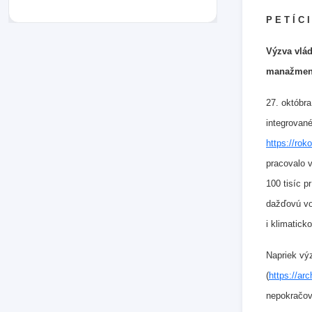
P E T Í C I
Výzva vlád
manažment
27. októbra
integrovan
https://rok
pracovalo v
100 tisíc p
dažďovú vo
i klimatic
Napriek vý
(
https://arc
nepokračov