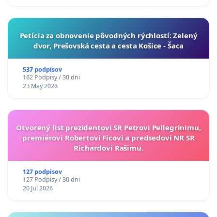
​Petícia za obnovenie pôvodných rýchlostí: Zelený
dvor, Prešovská cesta a cesta Košice - Šaca
537 podpisov
162 Podpisy / 30 dni
23 May 2026
Otvorený list prezidentovi SR Petrovi Pellegrinimu,
premiérovi Robertovi Ficovi a predsedovi NR SR
Richardovi Rašimu.
127 podpisov
127 Podpisy / 30 dni
20 Jul 2026