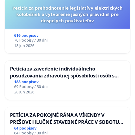
Petícia za prehodnotenie legislatívy elektrických
kolobežiek a vytvorenie jasných pravidiel pre
dospelých používateľov
616 podpisov
70 Podpisy / 30 dni
18 Jun 2026
Petícia za zavedenie individuálneho
posudzovania zdravotnej spôsobilosti osôb s
diabetom 1. a 2. typu pri prijímaní do
188 podpisov
69 Podpisy / 30 dni
Policajného zboru SR
28 Jun 2026
PETÍCIA ZA POKOJNÉ RÁNA A VÍKENDY V
PREŠOVE HLUČNÉ STAVEBNÉ PRÁCE V SOBOTU
LEN OD 9.00 DO 13.00 HOD., CEZ PRACOVNÝ
64 podpisov
64 Podpisy / 30 dni