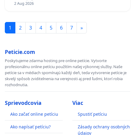
TÝŽDEŇ CIEĽ 8.00 – 18.00 HOD. A PRAVIDELNÁ
2 Aug 2026
KONTROLA STAVBY C-AREA NA
ĎUMBIERSKEJ/MAGU
1
2
3
4
5
6
7
»
Peticie.com
Poskytujeme zdarma hosting pre online petície. Vytvorte
profesionálnu online petíciu použítím našej výkonnej služby. Naše
petície sa v médiach spomínajú každý deň, teda vytvorenie petície je
skvelý spôsob zviditelnenia na verejnosti aj pred ľudmi, ktorí robia
rozhodnutia.
Sprievodcovia
Viac
Ako začať online petíciu
Spustiť petíciu
Ako napísať petíciu?
Zásady ochrany osobných
údajov