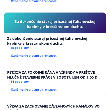
Oznámenie o transparentnosti
Za dokončenie starej prícestnej ťahanovskej
kaplnky v kresťanskom duchu.
Za dokončenie starej prícestnej ťahanovskej
kaplnky v kresťanskom duchu.
35 podpisov
Oznámenie o transparentnosti
PETÍCIA ZA POKOJNÉ RÁNA A VÍKENDY V PREŠOVE
HLUČNÉ STAVEBNÉ PRÁCE V SOBOTU LEN OD 9.00 DO
13.00 HOD., CEZ PRACOVNÝ TÝŽDEŇ CIEĽ 8.00 – 18.00
64 podpisov
HOD. A PRAVIDELNÁ KONTROLA STAVBY C-AREA NA
Oznámenie o transparentnosti
ĎUMBIERSKEJ/MAGU
VÝZVA ZA ZACHOVANIE ZÁVLAHOVÝCH KANÁLOV VO