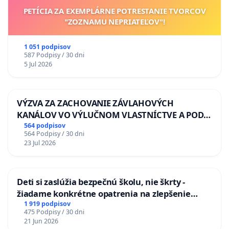
PETÍCIA ZA EXEMPLÁRNE POTRESTANIE TVORCOV
"ZOZNAMU NEPRIATEĽOV"!
1 051 podpisov
587 Podpisy / 30 dni
5 Jul 2026
VÝZVA ZA ZACHOVANIE ZÁVLAHOVÝCH
KANÁLOV VO VÝLUČNOM VLASTNÍCTVE A POD
KONTROLOU SLOVENSKEJ REPUBLIKY & žiadosť
564 podpisov
564 Podpisy / 30 dni
na riešenie zanedbaného stavu závlahových a
23 Jul 2026
odvodňovacích kanálov na Slovensku
Deti si zaslúžia bezpečnú školu, nie škrty -
žiadame konkrétne opatrenia na zlepšenie
situácie v školstve
1 919 podpisov
475 Podpisy / 30 dni
21 Jun 2026