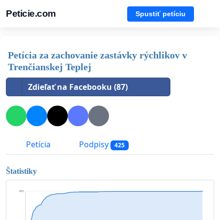
Peticie.com
Spustiť petíciu
Petícia za zachovanie zastávky rýchlikov v
Trenčianskej Teplej
Zdieľať na Facebooku (87)
Petícia
Podpisy
425
Štatistiky
425