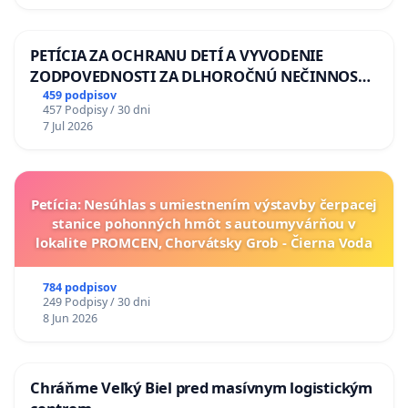
PETÍCIA ZA OCHRANU DETÍ A VYVODENIE
ZODPOVEDNOSTI ZA DLHOROČNÚ NEČINNOSŤ
A ZLYHANIE ŠTÁTU
459 podpisov
457 Podpisy / 30 dni
7 Jul 2026
Petícia: Nesúhlas s umiestnením výstavby čerpacej
stanice pohonných hmôt s autoumyvárňou v
lokalite PROMCEN, Chorvátsky Grob - Čierna Voda
784 podpisov
249 Podpisy / 30 dni
8 Jun 2026
Chráňme Veľký Biel pred masívnym logistickým