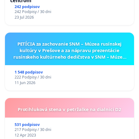
centrom
242 podpisov
242 Podpisy / 30 dni
23 Jul 2026
PETÍCIA za zachovanie SNM – Múzea rusínskej
kultúry v Prešove a za nápravu prezentácie
rusínskeho kultúrneho dedičstva v SNM – Múzeu
ukrajinskej kultúry vo Svidníku
1 548 podpisov
222 Podpisy / 30 dni
11 Jun 2026
Protihluková stena v petržalke na dialnici D2
531 podpisov
217 Podpisy / 30 dni
12 Apr 2023