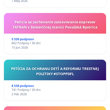
7 May 2026
Petícia za zachovanie zastavovania expresov
TATRAN v železničnej stanici Považská Bystrica
5 539 podpisov
802 Podpisy / 30 dni
15 Jun 2026
PETÍCIA ZA OCHRANU DETÍ A REFORMU TRESTNEJ
POLITIKY #STOPPDFL
8 538 podpisov
741 Podpisy / 30 dni
2 Feb 2026