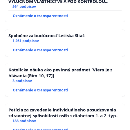
VÝLUČNOM VLASTNÍCTVE A POD KONTROLOU
SLOVENSKEJ REPUBLIKY & žiadosť na riešenie
564 podpisov
zanedbaného stavu závlahových a odvodňovacích
Oznámenie o transparentnosti
kanálov na Slovensku
Spoločne za budúcnosť Letiska Sliač
1 261 podpisov
Oznámenie o transparentnosti
Katolícka náuka ako povinný predmet [Viera je z
hlásania (Rim 10, 17)]
3 podpisov
Oznámenie o transparentnosti
Petícia za zavedenie individuálneho posudzovania
zdravotnej spôsobilosti osôb s diabetom 1. a 2. typu
pri prijímaní do Policajného zboru SR
188 podpisov