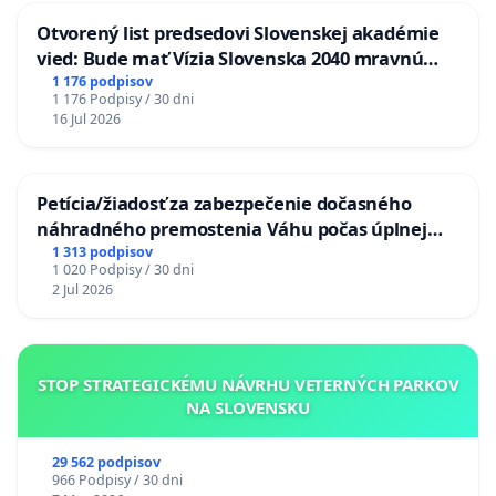
Otvorený list predsedovi Slovenskej akadémie
vied: Bude mať Vízia Slovenska 2040 mravnú
chrbticu?
1 176 podpisov
1 176 Podpisy / 30 dni
16 Jul 2026
Petícia/žiadosť za zabezpečenie dočasného
náhradného premostenia Váhu počas úplnej
uzávery Vážskeho mosta v Komárne
1 313 podpisov
1 020 Podpisy / 30 dni
2 Jul 2026
STOP STRATEGICKÉMU NÁVRHU VETERNÝCH PARKOV
NA SLOVENSKU
29 562 podpisov
966 Podpisy / 30 dni