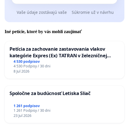
Vaše údaje zostávajú vaše
Súkromie už v návrhu
Iné petície, ktoré by vás mohli zaujímať
Petícia za zachovanie zastavovania vlakov
kategórie Expres (Ex) TATRAN v železničnej
stanici Púchov
4 530 podpisov
4 530 Podpisy / 30 dni
8 Jul 2026
Spoločne za budúcnosť Letiska Sliač
1 261 podpisov
1 261 Podpisy / 30 dni
23 Jul 2026