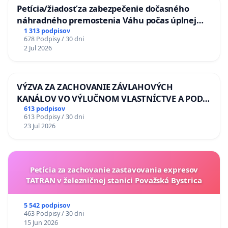
Petícia/žiadosť za zabezpečenie dočasného
náhradného premostenia Váhu počas úplnej
uzávery Vážskeho mosta v Komárne
1 313 podpisov
678 Podpisy / 30 dni
2 Jul 2026
VÝZVA ZA ZACHOVANIE ZÁVLAHOVÝCH
KANÁLOV VO VÝLUČNOM VLASTNÍCTVE A POD
KONTROLOU SLOVENSKEJ REPUBLIKY & žiadosť
613 podpisov
613 Podpisy / 30 dni
na riešenie zanedbaného stavu závlahových a
23 Jul 2026
odvodňovacích kanálov na Slovensku
Petícia za zachovanie zastavovania expresov
TATRAN v železničnej stanici Považská Bystrica
5 542 podpisov
463 Podpisy / 30 dni
15 Jun 2026