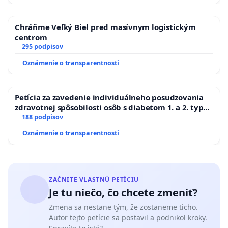
Chráňme Veľký Biel pred masívnym logistickým
centrom
295 podpisov
Oznámenie o transparentnosti
Petícia za zavedenie individuálneho posudzovania
zdravotnej spôsobilosti osôb s diabetom 1. a 2. typu
pri prijímaní do Policajného zboru SR
188 podpisov
Oznámenie o transparentnosti
ZAČNITE VLASTNÚ PETÍCIU
Je tu niečo, čo chcete zmeniť?
Zmena sa nestane tým, že zostaneme ticho.
Autor tejto petície sa postavil a podnikol kroky.