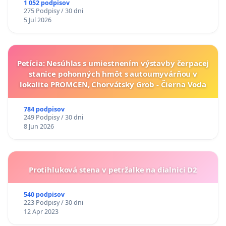
1 052 podpisov
275 Podpisy / 30 dni
5 Jul 2026
Petícia: Nesúhlas s umiestnením výstavby čerpacej
stanice pohonných hmôt s autoumyvárňou v
lokalite PROMCEN, Chorvátsky Grob - Čierna Voda
784 podpisov
249 Podpisy / 30 dni
8 Jun 2026
Protihluková stena v petržalke na dialnici D2
540 podpisov
223 Podpisy / 30 dni
12 Apr 2023