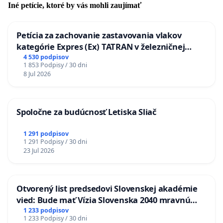
Iné petície, ktoré by vás mohli zaujímať
Petícia za zachovanie zastavovania vlakov
kategórie Expres (Ex) TATRAN v železničnej
stanici Púchov
4 530 podpisov
1 853 Podpisy / 30 dni
8 Jul 2026
Spoločne za budúcnosť Letiska Sliač
1 291 podpisov
1 291 Podpisy / 30 dni
23 Jul 2026
Otvorený list predsedovi Slovenskej akadémie
vied: Bude mať Vízia Slovenska 2040 mravnú
chrbticu?
1 233 podpisov
1 233 Podpisy / 30 dni