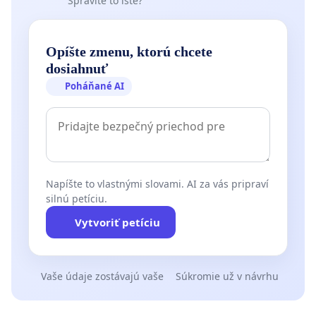
Spravíte to isté?
Opíšte zmenu, ktorú chcete
dosiahnuť
Poháňané AI
Napíšte to vlastnými slovami. AI za vás pripraví
silnú petíciu.
Vytvoriť petíciu
Vaše údaje zostávajú vaše
Súkromie už v návrhu