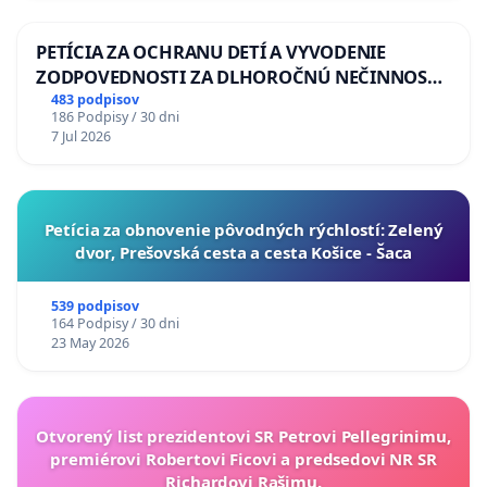
PETÍCIA ZA OCHRANU DETÍ A VYVODENIE
ZODPOVEDNOSTI ZA DLHOROČNÚ NEČINNOSŤ
A ZLYHANIE ŠTÁTU
483 podpisov
186 Podpisy / 30 dni
7 Jul 2026
​Petícia za obnovenie pôvodných rýchlostí: Zelený
dvor, Prešovská cesta a cesta Košice - Šaca
539 podpisov
164 Podpisy / 30 dni
23 May 2026
Otvorený list prezidentovi SR Petrovi Pellegrinimu,
premiérovi Robertovi Ficovi a predsedovi NR SR
Richardovi Rašimu.