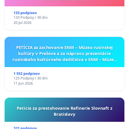
133 podpisov
133 Podpisy / 30 dni
20 Jul 2026
PETÍCIA za zachovanie SNM – Múzea rusínskej
kultúry v Prešove a za nápravu prezentácie
rusínskeho kultúrneho dedičstva v SNM – Múzeu
ukrajinskej kultúry vo Svidníku
1 552 podpisov
125 Podpisy / 30 dni
11 Jun 2026
Peticia za prestahovanie Rafinerie Slovnaft z
Bratislavy
321 podpisov