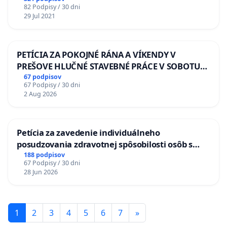
82 Podpisy / 30 dni
29 Jul 2021
PETÍCIA ZA POKOJNÉ RÁNA A VÍKENDY V
PREŠOVE HLUČNÉ STAVEBNÉ PRÁCE V SOBOTU
LEN OD 9.00 DO 13.00 HOD., CEZ PRACOVNÝ
67 podpisov
67 Podpisy / 30 dni
TÝŽDEŇ CIEĽ 8.00 – 18.00 HOD. A PRAVIDELNÁ
2 Aug 2026
KONTROLA STAVBY C-AREA NA
ĎUMBIERSKEJ/MAGU
Petícia za zavedenie individuálneho
posudzovania zdravotnej spôsobilosti osôb s
diabetom 1. a 2. typu pri prijímaní do
188 podpisov
67 Podpisy / 30 dni
Policajného zboru SR
28 Jun 2026
1
2
3
4
5
6
7
»