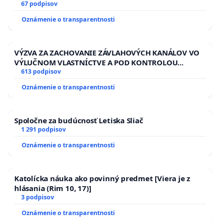
13.00 HOD., CEZ PRACOVNÝ TÝŽDEŇ CIEĽ 8.00 – 18.00
67 podpisov
HOD. A PRAVIDELNÁ KONTROLA STAVBY C-AREA NA
Oznámenie o transparentnosti
ĎUMBIERSKEJ/MAGU
VÝZVA ZA ZACHOVANIE ZÁVLAHOVÝCH KANÁLOV VO
VÝLUČNOM VLASTNÍCTVE A POD KONTROLOU
SLOVENSKEJ REPUBLIKY & žiadosť na riešenie
613 podpisov
zanedbaného stavu závlahových a odvodňovacích
Oznámenie o transparentnosti
kanálov na Slovensku
Spoločne za budúcnosť Letiska Sliač
1 291 podpisov
Oznámenie o transparentnosti
Katolícka náuka ako povinný predmet [Viera je z
hlásania (Rim 10, 17)]
3 podpisov
Oznámenie o transparentnosti