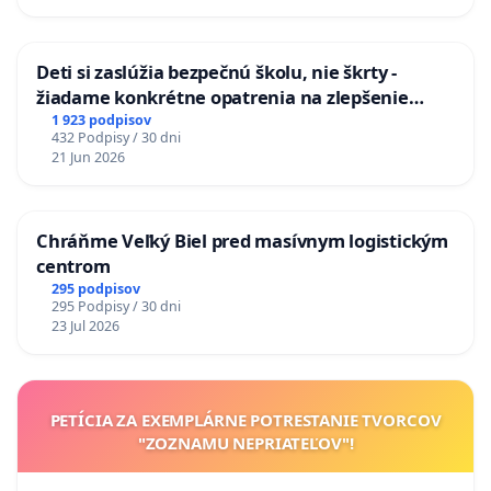
Deti si zaslúžia bezpečnú školu, nie škrty -
žiadame konkrétne opatrenia na zlepšenie
situácie v školstve
1 923 podpisov
432 Podpisy / 30 dni
21 Jun 2026
Chráňme Veľký Biel pred masívnym logistickým
centrom
295 podpisov
295 Podpisy / 30 dni
23 Jul 2026
PETÍCIA ZA EXEMPLÁRNE POTRESTANIE TVORCOV
"ZOZNAMU NEPRIATEĽOV"!