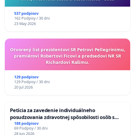
537 podpisov
162 Podpisy / 30 dni
23 May 2026
Otvorený list prezidentovi SR Petrovi Pellegrinimu,
premiérovi Robertovi Ficovi a predsedovi NR SR
Richardovi Rašimu.
129 podpisov
129 Podpisy / 30 dni
20 Jul 2026
Petícia za zavedenie individuálneho
posudzovania zdravotnej spôsobilosti osôb s
diabetom 1. a 2. typu pri prijímaní do
188 podpisov
69 Podpisy / 30 dni
Policajného zboru SR
28 Jun 2026