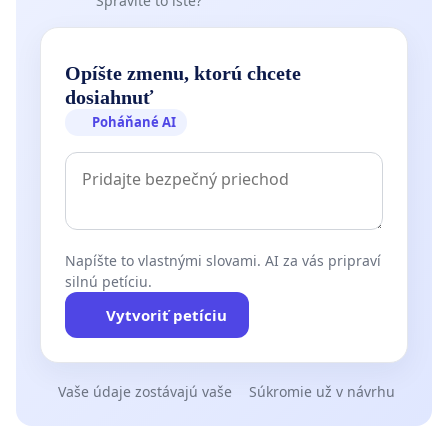
Spravíte to isté?
Opíšte zmenu, ktorú chcete
dosiahnuť
Poháňané AI
Napíšte to vlastnými slovami. AI za vás pripraví
silnú petíciu.
Vytvoriť petíciu
Vaše údaje zostávajú vaše
Súkromie už v návrhu