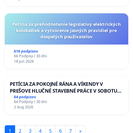
Petícia za prehodnotenie legislatívy elektrických
kolobežiek a vytvorenie jasných pravidiel pre
dospelých používateľov
616 podpisov
66 Podpisy / 30 dni
18 Jun 2026
PETÍCIA ZA POKOJNÉ RÁNA A VÍKENDY V
PREŠOVE HLUČNÉ STAVEBNÉ PRÁCE V SOBOTU
LEN OD 9.00 DO 13.00 HOD., CEZ PRACOVNÝ
64 podpisov
64 Podpisy / 30 dni
TÝŽDEŇ CIEĽ 8.00 – 18.00 HOD. A PRAVIDELNÁ
2 Aug 2026
KONTROLA STAVBY C-AREA NA
ĎUMBIERSKEJ/MAGU
1
2
3
4
5
6
7
»