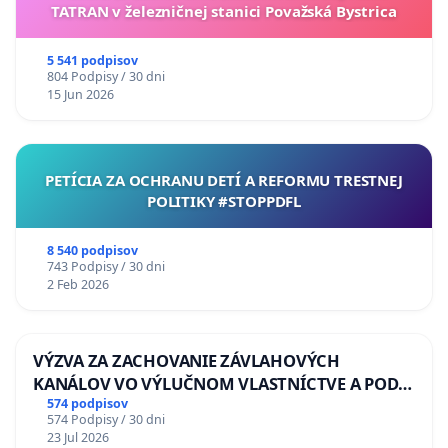
TATRAN v železničnej stanici Považská Bystrica
5 541 podpisov
804 Podpisy / 30 dni
15 Jun 2026
PETÍCIA ZA OCHRANU DETÍ A REFORMU TRESTNEJ
POLITIKY #STOPPDFL
8 540 podpisov
743 Podpisy / 30 dni
2 Feb 2026
VÝZVA ZA ZACHOVANIE ZÁVLAHOVÝCH
KANÁLOV VO VÝLUČNOM VLASTNÍCTVE A POD
KONTROLOU SLOVENSKEJ REPUBLIKY & žiadosť
574 podpisov
574 Podpisy / 30 dni
na riešenie zanedbaného stavu závlahových a
23 Jul 2026