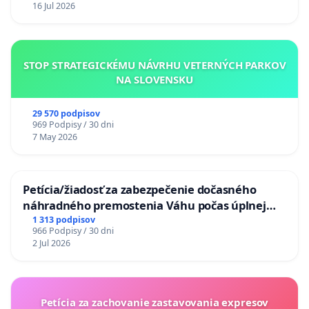
16 Jul 2026
STOP STRATEGICKÉMU NÁVRHU VETERNÝCH PARKOV
NA SLOVENSKU
29 570 podpisov
969 Podpisy / 30 dni
7 May 2026
Petícia/žiadosť za zabezpečenie dočasného
náhradného premostenia Váhu počas úplnej
uzávery Vážskeho mosta v Komárne
1 313 podpisov
966 Podpisy / 30 dni
2 Jul 2026
Petícia za zachovanie zastavovania expresov