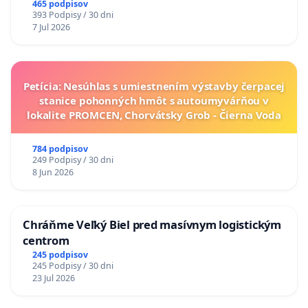
A ZLYHANIE ŠTÁTU
465 podpisov
393 Podpisy / 30 dni
7 Jul 2026
Petícia: Nesúhlas s umiestnením výstavby čerpacej
stanice pohonných hmôt s autoumyvárňou v
lokalite PROMCEN, Chorvátsky Grob - Čierna Voda
784 podpisov
249 Podpisy / 30 dni
8 Jun 2026
Chráňme Veľký Biel pred masívnym logistickým
centrom
245 podpisov
245 Podpisy / 30 dni
23 Jul 2026