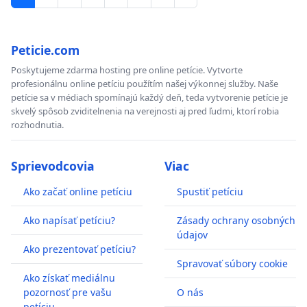
Peticie.com
Poskytujeme zdarma hosting pre online petície. Vytvorte
profesionálnu online petíciu použítím našej výkonnej služby. Naše
petície sa v médiach spomínajú každý deň, teda vytvorenie petície je
skvelý spôsob zviditelnenia na verejnosti aj pred ľudmi, ktorí robia
rozhodnutia.
Sprievodcovia
Viac
Ako začať online petíciu
Spustiť petíciu
Ako napísať petíciu?
Zásady ochrany osobných
údajov
Ako prezentovať petíciu?
Spravovať súbory cookie
Ako získať mediálnu
pozornosť pre vašu
O nás
petíciu