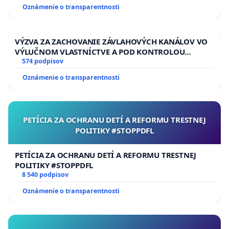
Oznámenie o transparentnosti
VÝZVA ZA ZACHOVANIE ZÁVLAHOVÝCH KANÁLOV VO
VÝLUČNOM VLASTNÍCTVE A POD KONTROLOU
SLOVENSKEJ REPUBLIKY & žiadosť na riešenie
574 podpisov
zanedbaného stavu závlahových a odvodňovacích
Oznámenie o transparentnosti
kanálov na Slovensku
PETÍCIA ZA OCHRANU DETÍ A REFORMU TRESTNEJ
POLITIKY #STOPPDFL
PETÍCIA ZA OCHRANU DETÍ A REFORMU TRESTNEJ
POLITIKY #STOPPDFL
8 540 podpisov
Oznámenie o transparentnosti