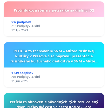
Protihluková stena v petržalke na dialnici D2
532 podpisov
218 Podpisy / 30 dni
12 Apr 2023
PETÍCIA za zachovanie SNM – Múzea rusínskej
kultúry v Prešove a za nápravu prezentácie
rusínskeho kultúrneho dedičstva v SNM – Múzeu
ukrajinskej kultúry vo Svidníku
1 549 podpisov
201 Podpisy / 30 dni
11 Jun 2026
​Petícia za obnovenie pôvodných rýchlostí: Zelený
dvor, Prešovská cesta a cesta Košice - Šaca