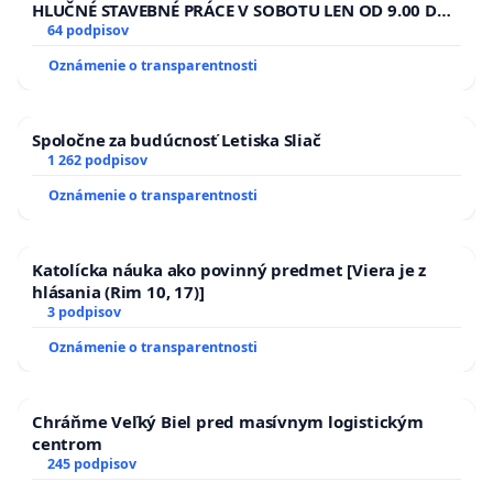
HLUČNÉ STAVEBNÉ PRÁCE V SOBOTU LEN OD 9.00 DO
13.00 HOD., CEZ PRACOVNÝ TÝŽDEŇ CIEĽ 8.00 – 18.00
64 podpisov
HOD. A PRAVIDELNÁ KONTROLA STAVBY C-AREA NA
Oznámenie o transparentnosti
ĎUMBIERSKEJ/MAGU
Spoločne za budúcnosť Letiska Sliač
1 262 podpisov
Oznámenie o transparentnosti
Katolícka náuka ako povinný predmet [Viera je z
hlásania (Rim 10, 17)]
3 podpisov
Oznámenie o transparentnosti
Chráňme Veľký Biel pred masívnym logistickým
centrom
245 podpisov