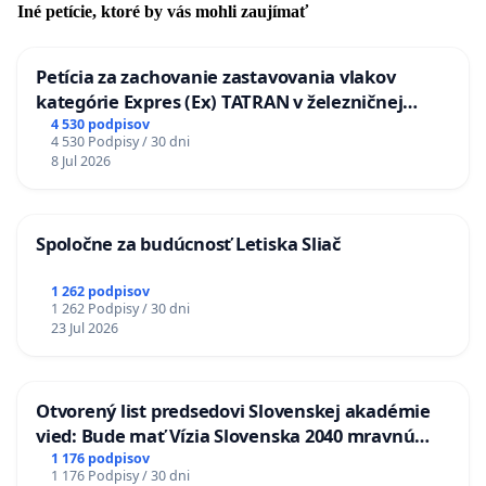
Iné petície, ktoré by vás mohli zaujímať
Petícia za zachovanie zastavovania vlakov
kategórie Expres (Ex) TATRAN v železničnej
stanici Púchov
4 530 podpisov
4 530 Podpisy / 30 dni
8 Jul 2026
Spoločne za budúcnosť Letiska Sliač
1 262 podpisov
1 262 Podpisy / 30 dni
23 Jul 2026
Otvorený list predsedovi Slovenskej akadémie
vied: Bude mať Vízia Slovenska 2040 mravnú
chrbticu?
1 176 podpisov
1 176 Podpisy / 30 dni