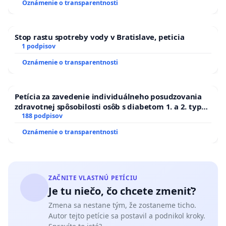
Oznámenie o transparentnosti
Stop rastu spotreby vody v Bratislave, peticia
1 podpisov
Oznámenie o transparentnosti
Petícia za zavedenie individuálneho posudzovania
zdravotnej spôsobilosti osôb s diabetom 1. a 2. typu
pri prijímaní do Policajného zboru SR
188 podpisov
Oznámenie o transparentnosti
ZAČNITE VLASTNÚ PETÍCIU
Je tu niečo, čo chcete zmeniť?
Zmena sa nestane tým, že zostaneme ticho.
Autor tejto petície sa postavil a podnikol kroky.