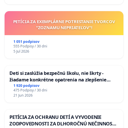
odvodňovacích kanálov na Slovensku
PETÍCIA ZA EXEMPLÁRNE POTRESTANIE TVORCOV
"ZOZNAMU NEPRIATEĽOV"!
1 051 podpisov
555 Podpisy / 30 dni
5 Jul 2026
Deti si zaslúžia bezpečnú školu, nie škrty -
žiadame konkrétne opatrenia na zlepšenie
situácie v školstve
1 920 podpisov
475 Podpisy / 30 dni
21 Jun 2026
PETÍCIA ZA OCHRANU DETÍ A VYVODENIE
ZODPOVEDNOSTI ZA DLHOROČNÚ NEČINNOSŤ