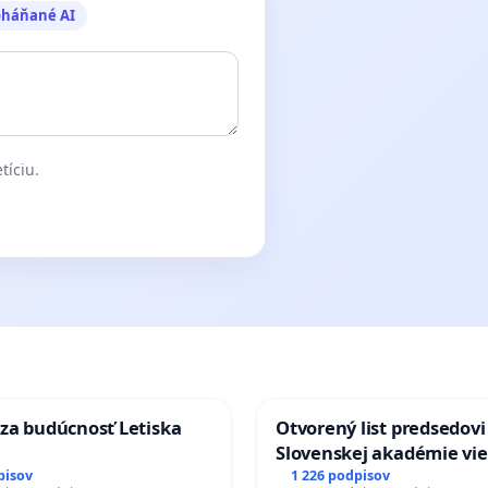
oháňané AI
tíciu.
za budúcnosť Letiska
Otvorený list predsedovi
Slovenskej akadémie vie
mať Vízia Slovenska 20
pisov
1 226 podpisov