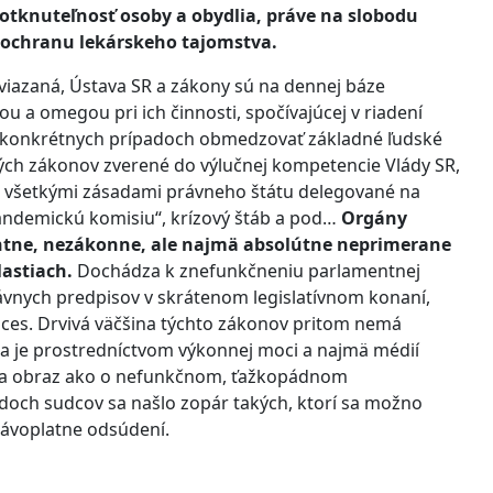
dotknuteľnosť osoby a obydlia, práve na slobodu
a ochranu lekárskeho tajomstva.
viazaná, Ústava SR a zákony sú na dennej báze
ou a omegou pri ich činnosti, spočívajúcej v riadení
v konkrétnych prípadoch obmedzovať základné ľudské
ných zákonov zverené do výlučnej kompetencie Vlády SR,
so všetkými zásadami právneho štátu delegované na
pandemickú komisiu“, krízový štáb a pod…
Orgány
ntne, nezákonne, ale najmä absolútne neprimerane
lastiach.
Dochádza k znefunkčneniu parlamentnej
ávnych predpisov v skrátenom legislatívnom konaní,
roces. Drvivá väčšina týchto zákonov pritom nemá
ícia je prostredníctvom výkonnej moci a najmä médií
vára obraz ako o nefunkčnom, ťažkopádnom
doch sudcov sa našlo zopár takých, ktorí sa možno
rávoplatne odsúdení.