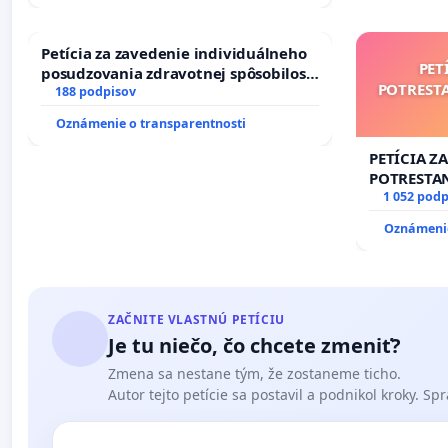
Petícia za zavedenie individuálneho
PET
posudzovania zdravotnej spôsobilosti
POTREST
osôb s diabetom 1. a 2. typu pri
188 podpisov
prijímaní do Policajného zboru SR
Oznámenie o transparentnosti
PETÍCIA Z
POTRESTA
NEPRIATEĽ
1 052 podp
Oznámenie
ZAČNITE VLASTNÚ PETÍCIU
Je tu niečo, čo chcete zmeniť?
Zmena sa nestane tým, že zostaneme ticho.
Autor tejto petície sa postavil a podnikol kroky. Spra