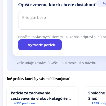
P
Opíšte zmenu, ktorú chcete dosiahnuť
Napíšte to vlastnými slovami. AI za vás pripraví silnú pe
Vytvoriť petíciu
Vaše údaje zostávajú vaše
Súkromie už v návrhu
Iné petície, ktoré by vás mohli zaujímať
Petícia za zachovanie
Spoločne 
zastavovania vlakov kategórie
Sliač
Expres (Ex) TATRAN v železničnej
4 530 podpisov
1 289 pod