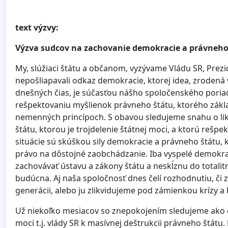
text výzvy:
Výzva sudcov
na zachovanie demokracie a právneho
My, slúžiaci štátu a občanom, vyzývame Vládu SR, Prez
nepošliapavali odkaz demokracie, ktorej idea, zrodená
dnešných čias, je súčasťou nášho spoločenského poriadk
rešpektovaniu myšlienok právneho štátu, ktorého zákl
nemenných princípoch. S obavou sledujeme snahu o li
štátu, ktorou je trojdelenie štátnej moci, a ktorú rešpe
situácie sú skúškou sily demokracie a právneho štátu,
právo na dôstojné zaobchádzanie. Iba vyspelé demokrat
zachovávať ústavu a zákony štátu a neskĺznu do totali
budúcna. Aj naša spoločnosť dnes čelí rozhodnutiu, či
generácii, alebo ju zlikvidujeme pod zámienkou krízy a 
Už niekoľko mesiacov so znepokojením sledujeme ako 
moci t.j. vlády SR k masívnej deštrukcii právneho štátu.