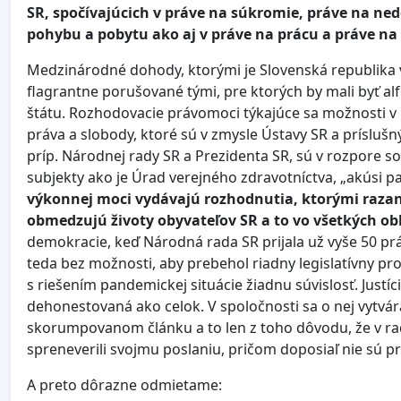
SR, spočívajúcich v práve na súkromie, práve na ne
pohybu a pobytu ako aj v práve na prácu a práve n
Medzinárodné dohody, ktorými je Slovenská republika 
flagrantne porušované tými, pre ktorých by mali byť alf
štátu. Rozhodovacie právomoci týkajúce sa možnosti 
práva a slobody, ktoré sú v zmysle Ústavy SR a prísluš
príp. Národnej rady SR a Prezidenta SR, sú v rozpore 
subjekty ako je Úrad verejného zdravotníctva, „akúsi 
výkonnej moci vydávajú rozhodnutia, ktorými raza
obmedzujú životy obyvateľov SR a to vo všetkých ob
demokracie, keď Národná rada SR prijala už vyše 50 pr
teda bez možnosti, aby prebehol riadny legislatívny p
s riešením pandemickej situácie žiadnu súvislosť. Just
dehonestovaná ako celok. V spoločnosti sa o nej vyt
skorumpovanom článku a to len z toho dôvodu, že v ra
spreneverili svojmu poslaniu, pričom doposiaľ nie sú p
A preto dôrazne odmietame: