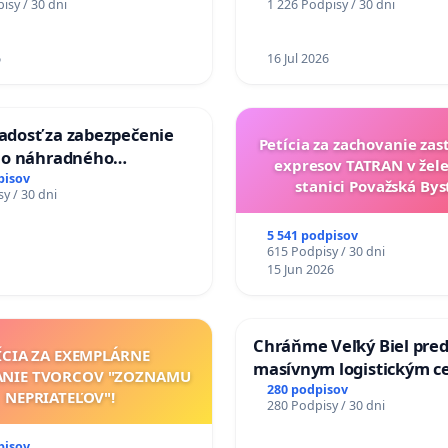
isy / 30 dni
1 226 Podpisy / 30 dni
chrbticu?
6
16 Jul 2026
iadosť za zabezpečenie
Petícia za zachovanie za
ho náhradného
expresov TATRAN v žele
nia Váhu počas úplnej
pisov
stanici Považská Bys
y / 30 dni
Vážskeho mosta v
5 541 podpisov
615 Podpisy / 30 dni
15 Jun 2026
Chráňme Veľký Biel pre
ÍCIA ZA EXEMPLÁRNE
masívnym logistickým c
ANIE TVORCOV "ZOZNAMU
280 podpisov
NEPRIATEĽOV"!
280 Podpisy / 30 dni
pisov