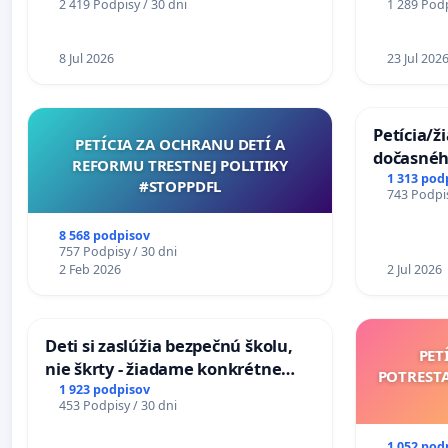
2 419 Podpisy / 30 dni
1 289 Podp
stanici Púchov
8 Jul 2026
23 Jul 202
Petícia/ž
PETÍCIA ZA OCHRANU DETÍ A
dočasné
REFORMU TRESTNEJ POLITIKY
premoste
1 313 pod
#STOPPDFL
743 Podpis
uzávery 
Komárne
8 568 podpisov
757 Podpisy / 30 dni
2 Feb 2026
2 Jul 2026
Deti si zaslúžia bezpečnú školu,
PET
nie škrty - žiadame konkrétne
POTREST
opatrenia na zlepšenie situácie v
1 923 podpisov
453 Podpisy / 30 dni
školstve
1 052 pod