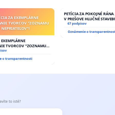
PETÍCIA ZA POKOJNÉ RÁNA
ÍCIA ZA EXEMPLÁRNE
V PREŠOVE HLUČNÉ STAVEB
ANIE TVORCOV "ZOZNAMU
V SOBOTU LEN OD 9.00 DO 
67 podpisov
NEPRIATEĽOV"!
HOD., CEZ PRACOVNÝ TÝŽD
Oznámenie o transparentnost
8.00 – 18.00 HOD. A PRAVI
KONTROLA STAVBY C-AREA
A EXEMPLÁRNE
ĎUMBIERSKEJ/MAGU
NIE TVORCOV "ZOZNAMU
OV"!
isov
 o transparentnosti
víte to isté?