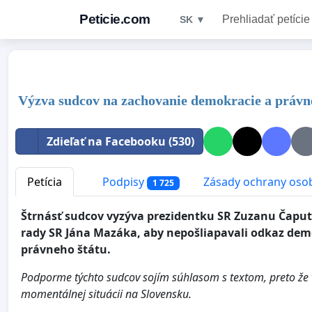
Peticie.com
Prehliadať petície
SK ▼
Výzva sudcov na zachovanie demokracie a právn
Zdieľať na Facebooku (530)
Petícia
Podpisy
Zásady ochrany oso
1 725
Štrnásť sudcov vyzýva prezidentku SR Zuzanu Čaput
rady SR Jána Mazáka, aby nepošliapavali odkaz demo
právneho štátu.
Podporme týchto sudcov sojím súhlasom s textom, preto že v
momentálnej situácii na Slovensku.