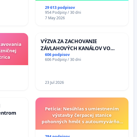
29 613 podpisov
954 Podpisy / 30 dni
7 May 2026
VÝZVA ZA ZACHOVANIE
stavovania
ZÁVLAHOVÝCH KANÁLOV VO
zničnej
VÝLUČNOM VLASTNÍCTVE A POD
606 podpisov
trica
606 Podpisy / 30 dni
KONTROLOU SLOVENSKEJ
REPUBLIKY & žiadosť na riešenie
zanedbaného stavu závlahových
a odvodňovacích kanálov na
23 Jul 2026
Slovensku
d
Petícia: Nesúhlas s umiestnením
entrom
výstavby čerpacej stanice
pohonných hmôt s autoumyvárňou
v lokalite PROMCEN, Chorvátsky
Grob - Čierna Voda
784 podpisov