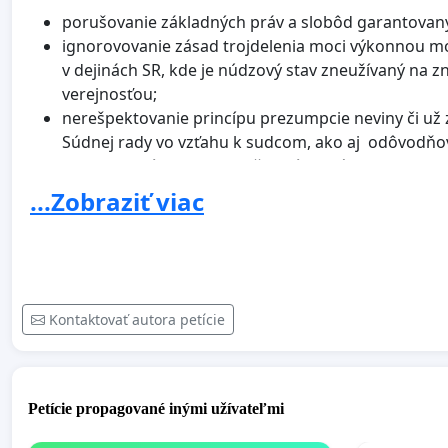
porušovanie základných práv a slobôd garantovan
ignorovovanie zásad trojdelenia moci výkonnou moc
v dejinách SR, kde je núdzový stav zneužívaný na 
verejnosťou;
nerešpektovanie princípu prezumpcie neviny či už 
Súdnej rady vo vzťahu k sudcom, ako aj odôvodňo
predsedu Súdnej rady počas núdzového stavu;
permanentné očierňovanie justície výkonnou moc
...Zobraziť viac
zneužívanie núdzového stavu na prijímanie zásadný
v časti kompetencií Ústavného súdu SR);
bezdôvodné odnímanie sociálnych práv prakticky
odsudzujeme odstraňovanie slobody slova, prísne
diskriminovanie občanov s odlišným názorom tým,
Kontaktovať autora petície
slova nesmie byť limitovaná zhodným názorom. Slob
nesúhlasíme. Ochrana demokracie a právneho štátu 
dôrazne odmietame akékoľvek postihovanie sudcu JU
zákonným spôsobom;
Petície propagované inými užívateľmi
odmietame teatrálne zásahy polície ( NAKA) za účast