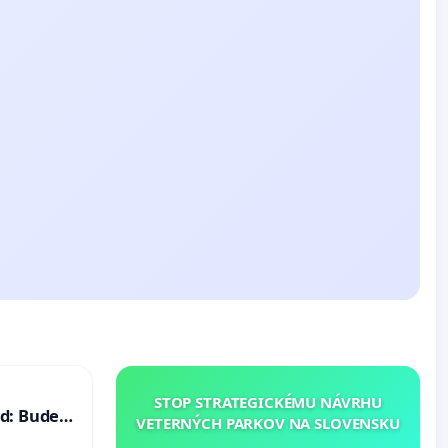
STOP STRATEGICKÉMU NÁVRHU
d: Bude
VETERNÝCH PARKOV NA SLOVENSKU
40 mravnú