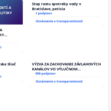
Stop rastu spotreby vody v
DETÍ A
Bratislave, peticia
LITIKY
1 podpisov
Oznámenie o transparentnosti
 A
KY
i
ska Sliač
VÝZVA ZA ZACHOVANIE ZÁVLAHOVÝCH
KANÁLOV VO VÝLUČNOM
VLASTNÍCTVE A POD KONTROLOU
606 podpisov
i
SLOVENSKEJ REPUBLIKY & žiadosť na
Oznámenie o transparentnosti
riešenie zanedbaného stavu
závlahových a odvodňovacích
kanálov na Slovensku