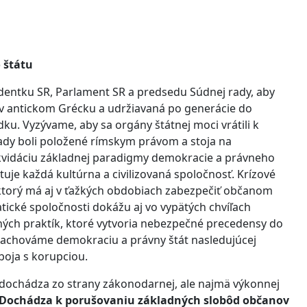
 štátu
identku SR, Parlament SR a predsedu Súdnej rady, aby
 v antickom Grécku a udržiavaná po generácie do
u. Vyzývame, aby sa orgány štátnej moci vrátili k
ady boli položené rímskym právom a stoja na
kvidáciu základnej paradigmy demokracie a právneho
ktuje každá kultúrna a civilizovaná spoločnosť. Krízové
 ktorý má aj v ťažkých obdobiach zabezpečiť občanom
ické spoločnosti dokážu aj vo vypätých chvíľach
tných praktík, ktoré vytvoria nebezpečné precedensy do
 zachováme demokraciu a právny štát nasledujúcej
boja s korupciou.
dochádza zo strany zákonodarnej, ale najmä výkonnej
Dochádza k porušovaniu základných slobôd občanov