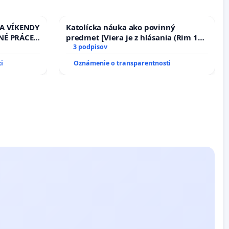
 A VÍKENDY
Katolícka náuka ako povinný
NÉ PRÁCE
predmet [Viera je z hlásania (Rim 10,
13.00
17)]
3 podpisov
EŇ CIEĽ
i
Oznámenie o transparentnosti
DELNÁ
 NA