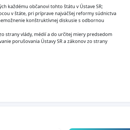
ých každému občanovi tohto štátu v Ústave SR;
ou v štáte, pri príprave najväčšej reformy súdnictva
znemožnenie konštruktívnej diskusie s odbornou
zo strany vlády, médií a do určitej miery predsedom
vanie porušovania Ústavy SR a zákonov zo strany
ou pred občanmi SR;
ch právnych úprav týkajúcich sa justície (zmena ústavy
 všetkým občanom SR;
 obmedzovanie spektra prijateľného názoru a následné
 že sú zosmiešňovaní a ponižovaní. Skutočná sloboda
oda slova bez sankcií patrí aj ľuďom, s ktorými
nedemokratickými prostriedkami vedie k ich likvidácii;
Dr. Petra Šamka len za to, že prejavil svoj názor
i médií, ktoré nesmerujú k spravodlivosti, ale