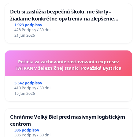
Deti si zaslúžia bezpečnú školu, nie škrty -
žiadame konkrétne opatrenia na zlepšenie
situácie v školstve
1 923 podpisov
428 Podpisy / 30 dni
21 Jun 2026
Petícia za zachovanie zastavovania expresov
TATRAN v železničnej stanici Považská Bystrica
5 542 podpisov
410 Podpisy / 30 dni
15 Jun 2026
Chráňme Veľký Biel pred masívnym logistickým
centrom
306 podpisov
306 Podpisy / 30 dni