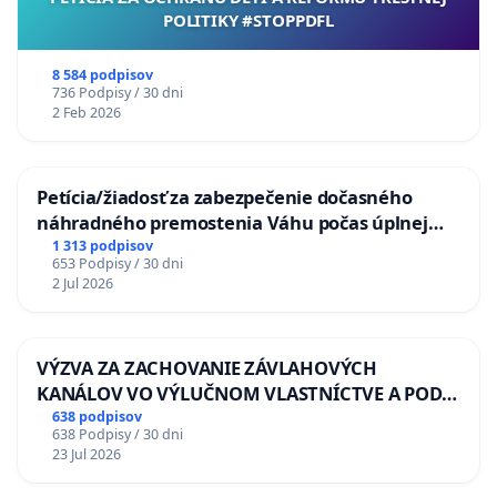
POLITIKY #STOPPDFL
8 584 podpisov
736 Podpisy / 30 dni
2 Feb 2026
Petícia/žiadosť za zabezpečenie dočasného
náhradného premostenia Váhu počas úplnej
uzávery Vážskeho mosta v Komárne
1 313 podpisov
653 Podpisy / 30 dni
2 Jul 2026
VÝZVA ZA ZACHOVANIE ZÁVLAHOVÝCH
KANÁLOV VO VÝLUČNOM VLASTNÍCTVE A POD
KONTROLOU SLOVENSKEJ REPUBLIKY & žiadosť
638 podpisov
638 Podpisy / 30 dni
na riešenie zanedbaného stavu závlahových a
23 Jul 2026
odvodňovacích kanálov na Slovensku