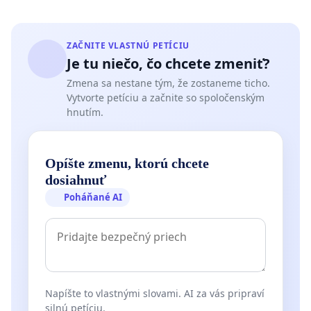
ZAČNITE VLASTNÚ PETÍCIU
Je tu niečo, čo chcete zmeniť?
Zmena sa nestane tým, že zostaneme ticho.
Vytvorte petíciu a začnite so spoločenským
hnutím.
Opíšte zmenu, ktorú chcete
dosiahnuť
Poháňané AI
Napíšte to vlastnými slovami. AI za vás pripraví
silnú petíciu.