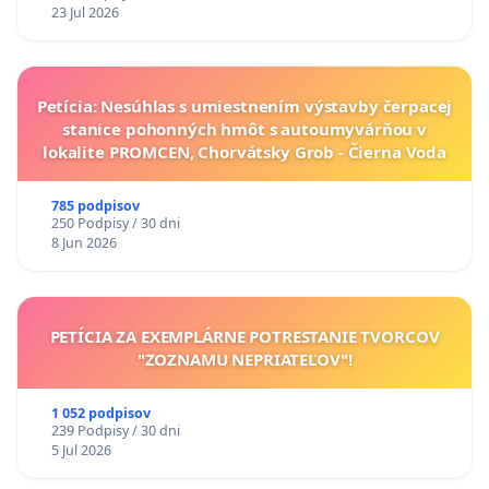
23 Jul 2026
Petícia: Nesúhlas s umiestnením výstavby čerpacej
stanice pohonných hmôt s autoumyvárňou v
lokalite PROMCEN, Chorvátsky Grob - Čierna Voda
785 podpisov
250 Podpisy / 30 dni
8 Jun 2026
PETÍCIA ZA EXEMPLÁRNE POTRESTANIE TVORCOV
"ZOZNAMU NEPRIATEĽOV"!
1 052 podpisov
239 Podpisy / 30 dni
5 Jul 2026