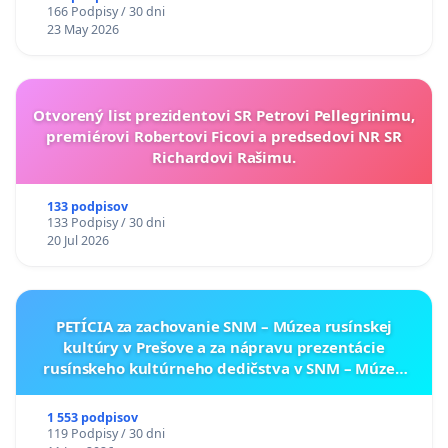
166 Podpisy / 30 dni
23 May 2026
Otvorený list prezidentovi SR Petrovi Pellegrinimu,
premiérovi Robertovi Ficovi a predsedovi NR SR
Richardovi Rašimu.
133 podpisov
133 Podpisy / 30 dni
20 Jul 2026
PETÍCIA za zachovanie SNM – Múzea rusínskej
kultúry v Prešove a za nápravu prezentácie
rusínskeho kultúrneho dedičstva v SNM – Múzeu
ukrajinskej kultúry vo Svidníku
1 553 podpisov
119 Podpisy / 30 dni