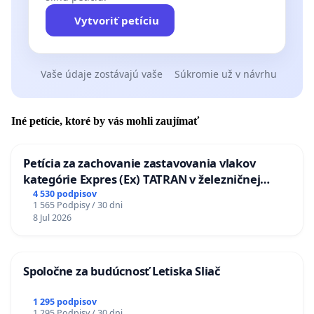
Vytvoriť petíciu
Vaše údaje zostávajú vaše
Súkromie už v návrhu
Iné petície, ktoré by vás mohli zaujímať
Petícia za zachovanie zastavovania vlakov
kategórie Expres (Ex) TATRAN v železničnej
stanici Púchov
4 530 podpisov
1 565 Podpisy / 30 dni
8 Jul 2026
Spoločne za budúcnosť Letiska Sliač
1 295 podpisov
1 295 Podpisy / 30 dni