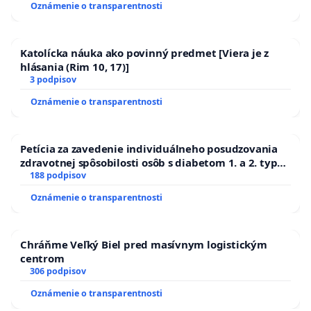
Oznámenie o transparentnosti
Katolícka náuka ako povinný predmet [Viera je z
hlásania (Rim 10, 17)]
3 podpisov
Oznámenie o transparentnosti
Petícia za zavedenie individuálneho posudzovania
zdravotnej spôsobilosti osôb s diabetom 1. a 2. typu
pri prijímaní do Policajného zboru SR
188 podpisov
Oznámenie o transparentnosti
Chráňme Veľký Biel pred masívnym logistickým
centrom
306 podpisov
Oznámenie o transparentnosti