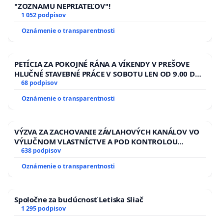
"ZOZNAMU NEPRIATEĽOV"!
1 052 podpisov
Oznámenie o transparentnosti
PETÍCIA ZA POKOJNÉ RÁNA A VÍKENDY V PREŠOVE
HLUČNÉ STAVEBNÉ PRÁCE V SOBOTU LEN OD 9.00 DO
13.00 HOD., CEZ PRACOVNÝ TÝŽDEŇ CIEĽ 8.00 – 18.00
68 podpisov
HOD. A PRAVIDELNÁ KONTROLA STAVBY C-AREA NA
Oznámenie o transparentnosti
ĎUMBIERSKEJ/MAGU
VÝZVA ZA ZACHOVANIE ZÁVLAHOVÝCH KANÁLOV VO
VÝLUČNOM VLASTNÍCTVE A POD KONTROLOU
SLOVENSKEJ REPUBLIKY & žiadosť na riešenie
638 podpisov
zanedbaného stavu závlahových a odvodňovacích
Oznámenie o transparentnosti
kanálov na Slovensku
Spoločne za budúcnosť Letiska Sliač
1 295 podpisov