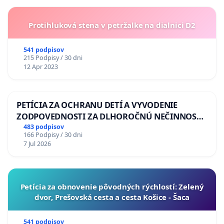
Protihluková stena v petržalke na dialnici D2
541 podpisov
215 Podpisy / 30 dni
12 Apr 2023
PETÍCIA ZA OCHRANU DETÍ A VYVODENIE
ZODPOVEDNOSTI ZA DLHOROČNÚ NEČINNOSŤ
A ZLYHANIE ŠTÁTU
483 podpisov
166 Podpisy / 30 dni
7 Jul 2026
​Petícia za obnovenie pôvodných rýchlostí: Zelený
dvor, Prešovská cesta a cesta Košice - Šaca
541 podpisov