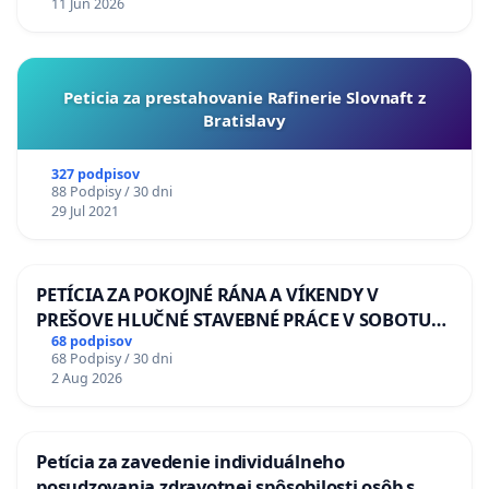
11 Jun 2026
Peticia za prestahovanie Rafinerie Slovnaft z
Bratislavy
327 podpisov
88 Podpisy / 30 dni
29 Jul 2021
PETÍCIA ZA POKOJNÉ RÁNA A VÍKENDY V
PREŠOVE HLUČNÉ STAVEBNÉ PRÁCE V SOBOTU
LEN OD 9.00 DO 13.00 HOD., CEZ PRACOVNÝ
68 podpisov
68 Podpisy / 30 dni
TÝŽDEŇ CIEĽ 8.00 – 18.00 HOD. A PRAVIDELNÁ
2 Aug 2026
KONTROLA STAVBY C-AREA NA
ĎUMBIERSKEJ/MAGU
Petícia za zavedenie individuálneho
posudzovania zdravotnej spôsobilosti osôb s