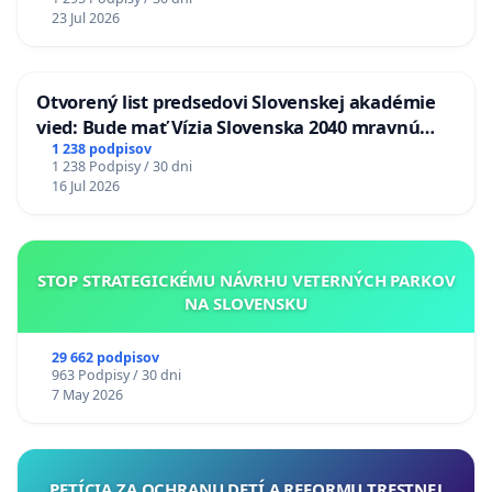
23 Jul 2026
Otvorený list predsedovi Slovenskej akadémie
vied: Bude mať Vízia Slovenska 2040 mravnú
chrbticu?
1 238 podpisov
1 238 Podpisy / 30 dni
16 Jul 2026
STOP STRATEGICKÉMU NÁVRHU VETERNÝCH PARKOV
NA SLOVENSKU
29 662 podpisov
963 Podpisy / 30 dni
7 May 2026
PETÍCIA ZA OCHRANU DETÍ A REFORMU TRESTNEJ