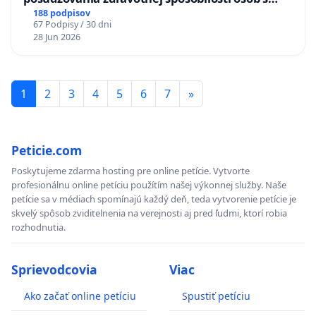
diabetom 1. a 2. typu pri prijímaní do
188 podpisov
67 Podpisy / 30 dni
Policajného zboru SR
28 Jun 2026
1
2
3
4
5
6
7
»
Peticie.com
Poskytujeme zdarma hosting pre online petície. Vytvorte
profesionálnu online petíciu použítím našej výkonnej služby. Naše
petície sa v médiach spomínajú každý deň, teda vytvorenie petície je
skvelý spôsob zviditelnenia na verejnosti aj pred ľudmi, ktorí robia
rozhodnutia.
Sprievodcovia
Viac
Ako začať online petíciu
Spustiť petíciu