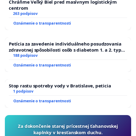
Chráňme Veľký Biel pred masívnym logistickým
centrom
263 podpisov
Oznámenie o transparentnosti
Petícia za zavedenie individuálneho posudzovania
zdravotnej spôsobilosti osôb s diabetom 1. a 2. typu
pri prijímaní do Policajného zboru SR
188 podpisov
Oznámenie o transparentnosti
Stop rastu spotreby vody v Bratislave, peticia
1 podpisov
Oznámenie o transparentnosti
Za dokončenie starej prícestnej ťahanovskej
kaplnky v kresťanskom duchu.