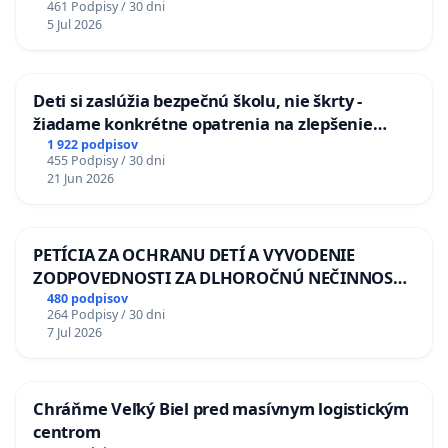
461 Podpisy / 30 dni
5 Jul 2026
Deti si zaslúžia bezpečnú školu, nie škrty -
žiadame konkrétne opatrenia na zlepšenie
situácie v školstve
1 922 podpisov
455 Podpisy / 30 dni
21 Jun 2026
PETÍCIA ZA OCHRANU DETÍ A VYVODENIE
ZODPOVEDNOSTI ZA DLHOROČNÚ NEČINNOSŤ
A ZLYHANIE ŠTÁTU
480 podpisov
264 Podpisy / 30 dni
7 Jul 2026
Chráňme Veľký Biel pred masívnym logistickým
centrom