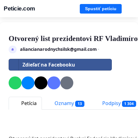
Peticie.com
Spustiť petíciu
Otvorený list prezidentovi RF Vladimíro
aliancianarodnychsilsk@gmail.com
·
a
Zdieľať na Facebooku
Petícia
Oznamy
Podpisy
13
1 304