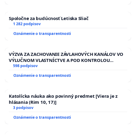
ĎUMBIERSKEJ/MAGU
Spoločne za budúcnosť Letiska Sliač
1 282 podpisov
Oznámenie o transparentnosti
VÝZVA ZA ZACHOVANIE ZÁVLAHOVÝCH KANÁLOV VO
VÝLUČNOM VLASTNÍCTVE A POD KONTROLOU
SLOVENSKEJ REPUBLIKY & žiadosť na riešenie
598 podpisov
zanedbaného stavu závlahových a odvodňovacích
Oznámenie o transparentnosti
kanálov na Slovensku
Katolícka náuka ako povinný predmet [Viera je z
hlásania (Rim 10, 17)]
3 podpisov
Oznámenie o transparentnosti