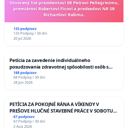
Otvorený list prezidentovi SR Petrovi Pellegrinimu,
premiérovi Robertovi Ficovi a predsedovi NR SR
Richardovi Rašimu.
133 podpisov
133 Podpisy / 30 dni
20 Jul 2026
Petícia za zavedenie individuálneho
posudzovania zdravotnej spôsobilosti osôb s
diabetom 1. a 2. typu pri prijímaní do
188 podpisov
68 Podpisy / 30 dni
Policajného zboru SR
28 Jun 2026
PETÍCIA ZA POKOJNÉ RÁNA A VÍKENDY V
PREŠOVE HLUČNÉ STAVEBNÉ PRÁCE V SOBOTU
LEN OD 9.00 DO 13.00 HOD., CEZ PRACOVNÝ
67 podpisov
67 Podpisy / 30 dni
TÝŽDEŇ CIEĽ 8.00 – 18.00 HOD. A PRAVIDELNÁ
2 Aug 2026