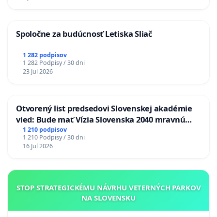
Spoločne za budúcnosť Letiska Sliač
1 282 podpisov
1 282 Podpisy / 30 dni
23 Jul 2026
Otvorený list predsedovi Slovenskej akadémie
vied: Bude mať Vízia Slovenska 2040 mravnú
chrbticu?
1 210 podpisov
1 210 Podpisy / 30 dni
16 Jul 2026
STOP STRATEGICKÉMU NÁVRHU VETERNÝCH PARKOV
NA SLOVENSKU