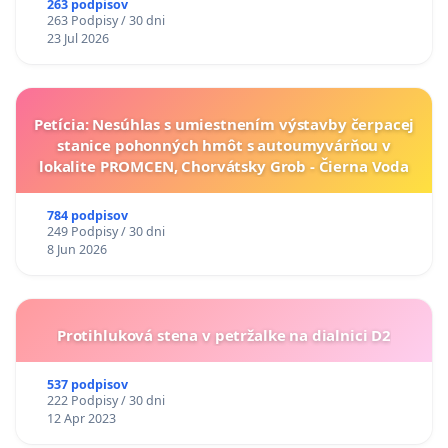
263 podpisov
263 Podpisy / 30 dni
23 Jul 2026
Petícia: Nesúhlas s umiestnením výstavby čerpacej
stanice pohonných hmôt s autoumyvárňou v
lokalite PROMCEN, Chorvátsky Grob - Čierna Voda
784 podpisov
249 Podpisy / 30 dni
8 Jun 2026
Protihluková stena v petržalke na dialnici D2
537 podpisov
222 Podpisy / 30 dni
12 Apr 2023