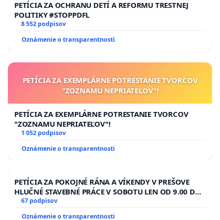
PETÍCIA ZA OCHRANU DETÍ A REFORMU TRESTNEJ
POLITIKY #STOPPDFL
8 552 podpisov
Oznámenie o transparentnosti
PETÍCIA ZA EXEMPLÁRNE POTRESTANIE TVORCOV
"ZOZNAMU NEPRIATEĽOV"!
PETÍCIA ZA EXEMPLÁRNE POTRESTANIE TVORCOV
"ZOZNAMU NEPRIATEĽOV"!
1 052 podpisov
Oznámenie o transparentnosti
PETÍCIA ZA POKOJNÉ RÁNA A VÍKENDY V PREŠOVE
HLUČNÉ STAVEBNÉ PRÁCE V SOBOTU LEN OD 9.00 DO
13.00 HOD., CEZ PRACOVNÝ TÝŽDEŇ CIEĽ 8.00 – 18.00
67 podpisov
HOD. A PRAVIDELNÁ KONTROLA STAVBY C-AREA NA
Oznámenie o transparentnosti