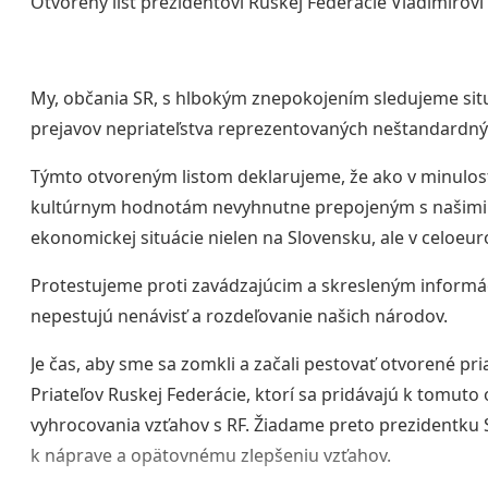
Otvorený list prezidentovi Ruskej Federácie Vladimírovi
My, občania SR, s hlbokým znepokojením sledujeme sit
prejavov nepriateľstva reprezentovaných neštandardným
Týmto otvoreným listom deklarujeme, že ako v minulost
kultúrnym hodnotám nevyhnutne prepojeným s našimi h
ekonomickej situácie nielen na Slovensku, ale v celoeu
Protestujeme proti zavádzajúcim a skresleným informác
nepestujú nenávisť a rozdeľovanie našich národov.
Je čas, aby sme sa zomkli a začali pestovať otvorené pr
Priateľov Ruskej Federácie, ktorí sa pridávajú k tomuto
vyhrocovania vzťahov s RF. Žiadame preto prezidentku S
k náprave a opätovnému zlepšeniu vzťahov.