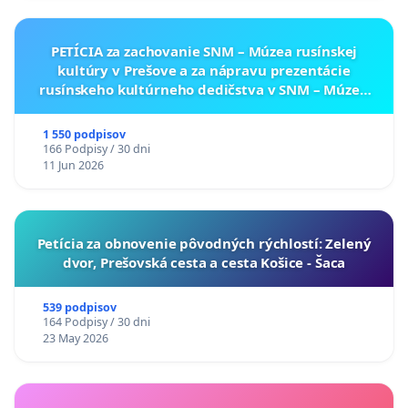
PETÍCIA za zachovanie SNM – Múzea rusínskej
kultúry v Prešove a za nápravu prezentácie
rusínskeho kultúrneho dedičstva v SNM – Múzeu
ukrajinskej kultúry vo Svidníku
1 550 podpisov
166 Podpisy / 30 dni
11 Jun 2026
​Petícia za obnovenie pôvodných rýchlostí: Zelený
dvor, Prešovská cesta a cesta Košice - Šaca
539 podpisov
164 Podpisy / 30 dni
23 May 2026