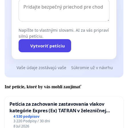
Napíšte to vlastnými slovami. AI za vás pripraví
silnú petíciu.
Vytvoriť petíciu
Vaše údaje zostávajú vaše
Súkromie už v návrhu
Iné petície, ktoré by vás mohli zaujímať
Petícia za zachovanie zastavovania vlakov
kategórie Expres (Ex) TATRAN v železničnej
stanici Púchov
4 530 podpisov
3 220 Podpisy / 30 dni
8 Jul 2026