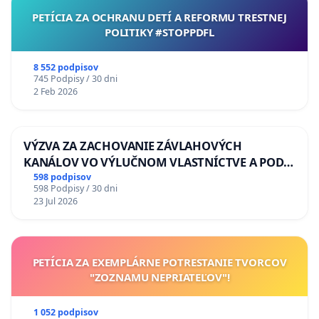
PETÍCIA ZA OCHRANU DETÍ A REFORMU TRESTNEJ
POLITIKY #STOPPDFL
8 552 podpisov
745 Podpisy / 30 dni
2 Feb 2026
VÝZVA ZA ZACHOVANIE ZÁVLAHOVÝCH
KANÁLOV VO VÝLUČNOM VLASTNÍCTVE A POD
KONTROLOU SLOVENSKEJ REPUBLIKY & žiadosť
598 podpisov
598 Podpisy / 30 dni
na riešenie zanedbaného stavu závlahových a
23 Jul 2026
odvodňovacích kanálov na Slovensku
PETÍCIA ZA EXEMPLÁRNE POTRESTANIE TVORCOV
"ZOZNAMU NEPRIATEĽOV"!
1 052 podpisov