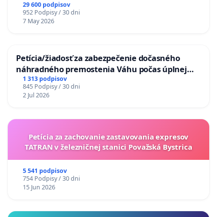
29 600 podpisov
952 Podpisy / 30 dni
7 May 2026
Petícia/žiadosť za zabezpečenie dočasného
náhradného premostenia Váhu počas úplnej
uzávery Vážskeho mosta v Komárne
1 313 podpisov
845 Podpisy / 30 dni
2 Jul 2026
Petícia za zachovanie zastavovania expresov
TATRAN v železničnej stanici Považská Bystrica
5 541 podpisov
754 Podpisy / 30 dni
15 Jun 2026