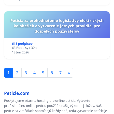
KONTROLA STAVBY C-AREA NA
ĎUMBIERSKEJ/MAGU
Petícia za prehodnotenie legislatívy elektrických
kolobežiek a vytvorenie jasných pravidiel pre
dospelých používateľov
618 podpisov
63 Podpisy / 30 dni
18 Jun 2026
1
2
3
4
5
6
7
»
Peticie.com
Poskytujeme zdarma hosting pre online petície. Vytvorte
profesionálnu online petíciu použítím našej výkonnej služby. Naše
petície sa v médiach spomínajú každý deň, teda vytvorenie petície je