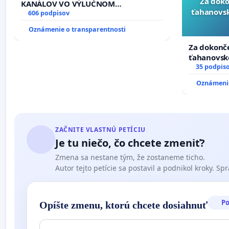
Za doko
KANÁLOV VO VÝLUČNOM
ťahanovsk
VLASTNÍCTVE A POD KONTROLOU
606 podpisov
SLOVENSKEJ REPUBLIKY & žiadosť na
Oznámenie o transparentnosti
riešenie zanedbaného stavu
závlahových a odvodňovacích
Za dokonče
kanálov na Slovensku
ťahanovsk
duchu.
35 podpis
Oznámenie
ZAČNITE VLASTNÚ PETÍCIU
Je tu niečo, čo chcete zmeniť?
Zmena sa nestane tým, že zostaneme ticho.
Autor tejto petície sa postavil a podnikol kroky. Spra
P
Opíšte zmenu, ktorú chcete dosiahnuť