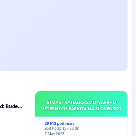
STOP STRATEGICKÉMU NÁVRHU
d: Bude
VETERNÝCH PARKOV NA SLOVENSKU
40 mravnú
29 612 podpisov
953 Podpisy / 30 dni
7 May 2026