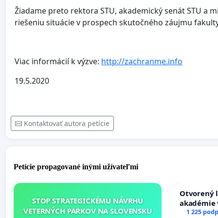
Žiadame preto rektora STU, akademický senát STU a mi
riešeniu situácie v prospech skutočného záujmu fakulty
Viac informácií k výzve:
http://zachranme.info
19.5.2020
Kontaktovať autora petície
Petície propagované inými užívateľmi
Otvorený l
STOP STRATEGICKÉMU NÁVRHU
akadémie v
VETERNÝCH PARKOV NA SLOVENSKU
Slovenska
1 225 podp