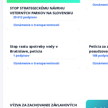
Oznámenie
STOP STRATEGICKÉMU NÁVRHU
VETERNÝCH PARKOV NA SLOVENSKU
29 612 podpisov
Oznámenie o transparentnosti
Stop rastu spotreby vody v
Petícia za
Bratislave, peticia
posudzovan
1 podpisov
osôb s dia
188 podpi
prijímaní 
Oznámenie o transparentnosti
Oznámenie
VÝZVA ZA ZACHOVANIE ZÁVLAHOVÝCH