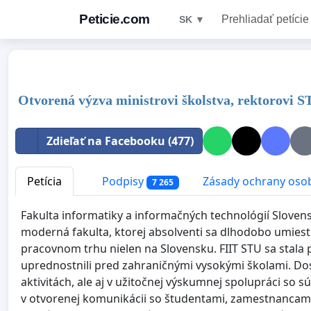
Peticie.com
Prehliadať petície
SK ▼
Otvorená výzva ministrovi školstva, rektorovi
Zdieľať na Facebooku (477)
Petícia
Podpisy
Zásady ochrany oso
7 265
Fakulta informatiky a informačných technológií Slovenske
moderná fakulta, ktorej absolventi sa dlhodobo umiest
pracovnom trhu nielen na Slovensku. FIIT STU sa stala
uprednostnili pred zahraničnými vysokými školami. Do
aktivitách, ale aj v užitočnej výskumnej spolupráci 
v otvorenej komunikácii so študentami, zamestnancami