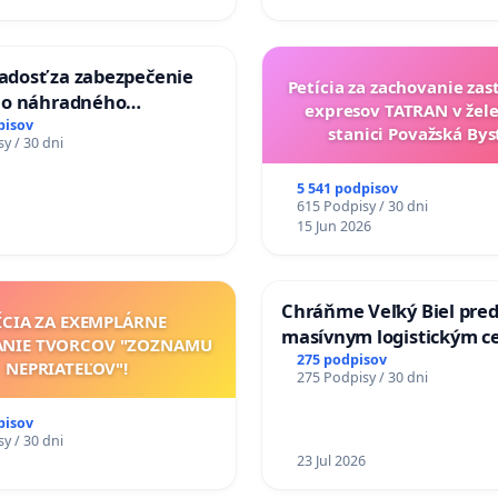
iadosť za zabezpečenie
Petícia za zachovanie za
ho náhradného
expresov TATRAN v žele
nia Váhu počas úplnej
pisov
stanici Považská Bys
y / 30 dni
Vážskeho mosta v
5 541 podpisov
615 Podpisy / 30 dni
15 Jun 2026
Chráňme Veľký Biel pre
ÍCIA ZA EXEMPLÁRNE
masívnym logistickým c
ANIE TVORCOV "ZOZNAMU
275 podpisov
NEPRIATEĽOV"!
275 Podpisy / 30 dni
pisov
y / 30 dni
23 Jul 2026