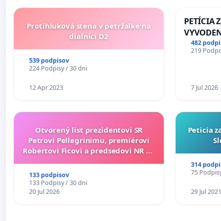
PETÍCIA 
Protihluková stena v petržalke na
VYVODEN
dialnici D2
DLHOROČ
482 podpi
219 Podpis
ZLYHANI
539 podpisov
224 Podpisy / 30 dni
12 Apr 2023
7 Jul 2026
Otvorený list prezidentovi SR
Peticia 
Petrovi Pellegrinimu, premiérovi
Sl
Robertovi Ficovi a predsedovi NR SR
Richardovi Rašimu.
314 podpi
75 Podpisy
133 podpisov
133 Podpisy / 30 dni
20 Jul 2026
29 Jul 202