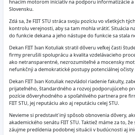
hnacím motorom iniciatív na podporu informatizácie a 
Slovensku.
Zdá sa, že FIIT STU stráca svoju pozíciu vo všetkých tý
kontrolu verejnosti, aby sa tam mohla vrátiť. Situácia na
do funkcie dekana a jeho nástupe do funkcie sa stala 
Dekan FIIT Ivan Kotuliak stratil dôveru veľkej časti štude
firmy prerušili spoluprácu a kvalita vzdelávacieho proc
ako netransparentné, nezrozumiteľné a mocensky moti
nefunkčný a demokratické postupy potenciálnej očisty
Dekan FIIT Ivan Kotuliak nezvládol riadenie fakulty, zab
prijateľného, štandardného a rozvoj podporujúceho pr
pozície dôveryhodného a spoľahlivého partnera pre fi
FIIT STU, jej reputáciu ako aj reputáciu celej STU.
Nevieme si predstaviť iný spôsob obnovenia dôvery, ak
akademického senátu FIIT STU. Taktiež máme za to, že s
záujme predídenia podobnej situácii v budúcnosti aj ini