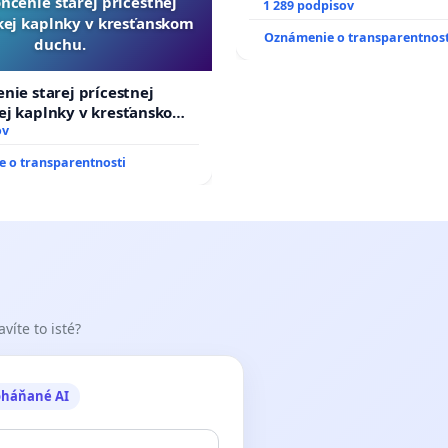
nčenie starej prícestnej
1 289 podpisov
ej kaplnky v kresťanskom
Oznámenie o transparentnost
duchu.
nie starej prícestnej
ej kaplnky v kresťanskom
ov
 o transparentnosti
víte to isté?
oháňané AI