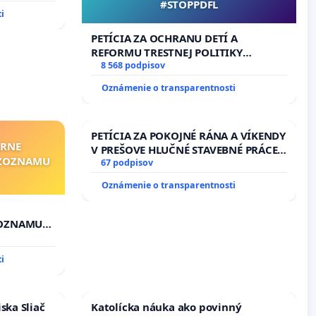
#STOPPDFL
i
PETÍCIA ZA OCHRANU DETÍ A
REFORMU TRESTNEJ POLITIKY
#STOPPDFL
8 568 podpisov
Oznámenie o transparentnosti
PETÍCIA ZA POKOJNÉ RÁNA A VÍKENDY
ÁRNE
V PREŠOVE HLUČNÉ STAVEBNÉ PRÁCE
"ZOZNAMU
V SOBOTU LEN OD 9.00 DO 13.00
67 podpisov
HOD., CEZ PRACOVNÝ TÝŽDEŇ CIEĽ
Oznámenie o transparentnosti
8.00 – 18.00 HOD. A PRAVIDELNÁ
KONTROLA STAVBY C-AREA NA
ĎUMBIERSKEJ/MAGU
ZOZNAMU
i
ska Sliač
Katolícka náuka ako povinný