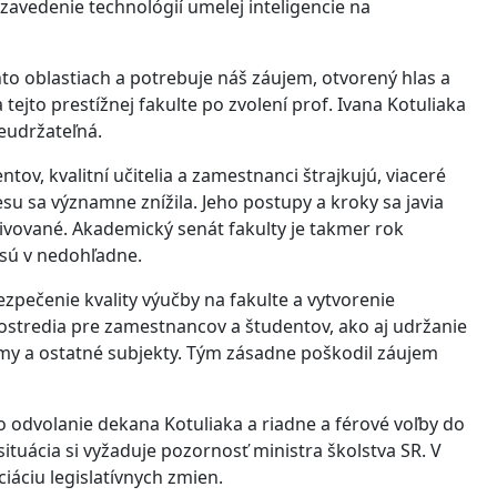
zavedenie technológií umelej inteligencie na
chto oblastiach a potrebuje náš záujem, otvorený hlas a
 tejto prestížnej fakulte po zvolení prof. Ivana Kotuliaka
neudržateľná.
ntov, kvalitní učitelia a zamestnanci štrajkujú, viaceré
esu sa významne znížila. Jeho postupy a kroky sa javia
vované. Akademický senát fakulty je takmer rok
 sú v nedohľadne.
ezpečenie kvality výučby na fakulte a vytvorenie
ostredia pre zamestnancov a študentov, ako aj udržanie
rmy a ostatné subjekty. Tým zásadne poškodil záujem
o odvolanie dekana Kotuliaka a riadne a férové voľby do
ituácia si vyžaduje pozornosť ministra školstva SR. V
ciáciu legislatívnych zmien.