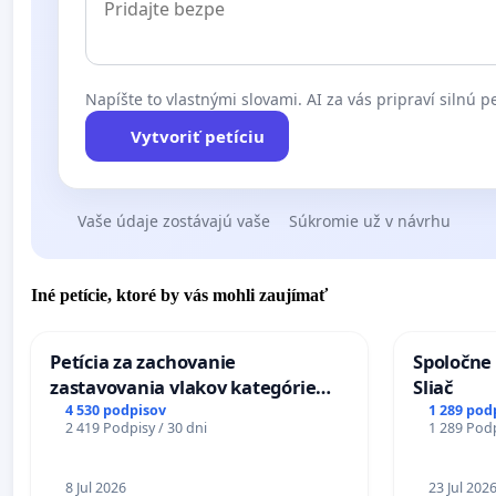
Napíšte to vlastnými slovami. AI za vás pripraví silnú pe
Vytvoriť petíciu
Vaše údaje zostávajú vaše
Súkromie už v návrhu
Iné petície, ktoré by vás mohli zaujímať
Petícia za zachovanie
Spoločne 
zastavovania vlakov kategórie
Sliač
Expres (Ex) TATRAN v železničnej
4 530 podpisov
1 289 pod
2 419 Podpisy / 30 dni
1 289 Podp
stanici Púchov
8 Jul 2026
23 Jul 202