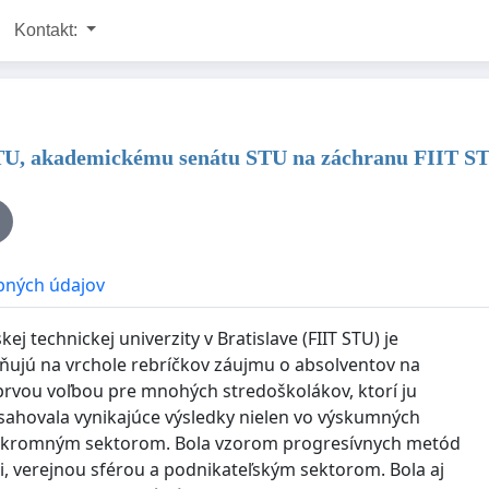
Kontakt:
 STU, akademickému senátu STU na záchranu FIIT S
bných údajov
j technickej univerzity v Bratislave (FIIT STU) je
ňujú na vrchole rebríčkov záujmu o absolventov na
 prvou voľbou pre mnohých stredoškolákov, ktorí ju
sahovala vynikajúce výsledky nielen vo výskumných
so súkromným sektorom. Bola vzorom progresívnych metód
, verejnou sférou a podnikateľským sektorom. Bola aj