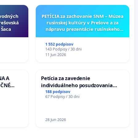
ôvodných
PETÍCIA za zachovanie SNM – Múzea
Prešovská
rusínskej kultúry v Prešove a za
- Šaca
nápravu prezentácie rusínskeho
kultúrneho dedičstva v SNM –
Múzeu ukrajinskej kultúry vo
1 552 podpisov
Svidníku
143 Podpisy / 30 dni
11 Jun 2026
NA A
Petícia za zavedenie
UČNÉ
individuálneho posudzovania
OTU LEN
zdravotnej spôsobilosti osôb s
188 podpisov
67 Podpisy / 30 dni
CEZ
diabetom 1. a 2. typu pri prijímaní
.00 –
do Policajného zboru SR
Á
EA NA
28 Jun 2026