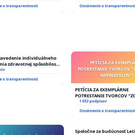
 o transparentnosti
Oznámenie o transparentnost
 zavedenie individuálneho
PETÍCIA ZA EXEMPL
ia zdravotnej spôsobilosti
POTRESTANIE TVORCOV 
betom 1. a 2. typu pri
sov
NEPRIATEĽOV"!
do Policajného zboru SR
 o transparentnosti
PETÍCIA ZA EXEMPLÁRNE
POTRESTANIE TVORCOV "
NEPRIATEĽOV"!
1 052 podpisov
Oznámenie o transparentnost
Spoločne za budúcnosť Leti