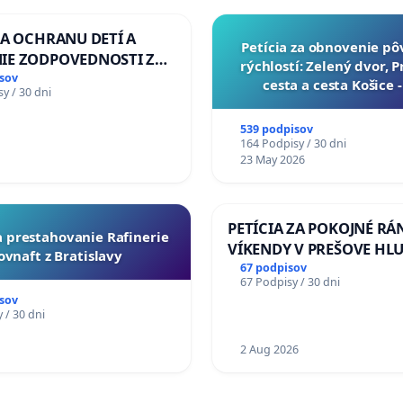
ZA OCHRANU DETÍ A
​Petícia za obnovenie p
IE ZODPOVEDNOSTI ZA
rýchlostí: Zelený dvor, 
NÚ NEČINNOSŤ A
sov
cesta a cesta Košice 
y / 30 dni
E ŠTÁTU
539 podpisov
164 Podpisy / 30 dni
23 May 2026
PETÍCIA ZA POKOJNÉ RÁ
za prestahovanie Rafinerie
VÍKENDY V PREŠOVE HL
ovnaft z Bratislavy
STAVEBNÉ PRÁCE V SOB
67 podpisov
67 Podpisy / 30 dni
OD 9.00 DO 13.00 HOD., 
sov
PRACOVNÝ TÝŽDEŇ CIEĽ 8
 / 30 dni
18.00 HOD. A PRAVIDELN
1
KONTROLA STAVBY C-AR
2 Aug 2026
ĎUMBIERSKEJ/MAGU