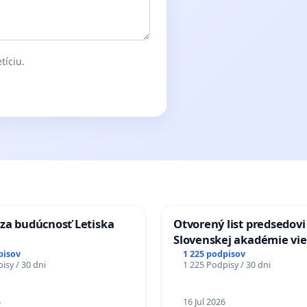
tíciu.
za budúcnosť Letiska
Otvorený list predsedovi
Slovenskej akadémie vie
mať Vízia Slovenska 20
pisov
1 225 podpisov
isy / 30 dni
1 225 Podpisy / 30 dni
chrbticu?
6
16 Jul 2026