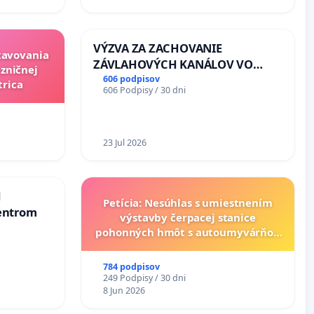
VÝZVA ZA ZACHOVANIE
stavovania
ZÁVLAHOVÝCH KANÁLOV VO
zničnej
VÝLUČNOM VLASTNÍCTVE A POD
606 podpisov
trica
606 Podpisy / 30 dni
KONTROLOU SLOVENSKEJ
REPUBLIKY & žiadosť na riešenie
zanedbaného stavu závlahových
a odvodňovacích kanálov na
23 Jul 2026
Slovensku
d
Petícia: Nesúhlas s umiestnením
entrom
výstavby čerpacej stanice
pohonných hmôt s autoumyvárňou
v lokalite PROMCEN, Chorvátsky
Grob - Čierna Voda
784 podpisov
249 Podpisy / 30 dni
8 Jun 2026