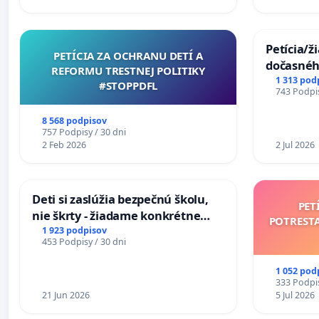
Petícia/ž
PETÍCIA ZA OCHRANU DETÍ A
dočasné
REFORMU TRESTNEJ POLITIKY
premoste
1 313 pod
#STOPPDFL
743 Podpis
uzávery 
Komárne
8 568 podpisov
757 Podpisy / 30 dni
2 Feb 2026
2 Jul 2026
Deti si zaslúžia bezpečnú školu,
PET
nie škrty - žiadame konkrétne
POTREST
opatrenia na zlepšenie situácie v
1 923 podpisov
453 Podpisy / 30 dni
školstve
1 052 pod
333 Podpis
21 Jun 2026
5 Jul 2026