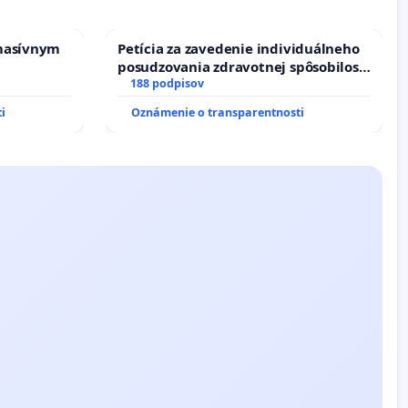
masívnym
Petícia za zavedenie individuálneho
posudzovania zdravotnej spôsobilosti
osôb s diabetom 1. a 2. typu pri
188 podpisov
prijímaní do Policajného zboru SR
i
Oznámenie o transparentnosti