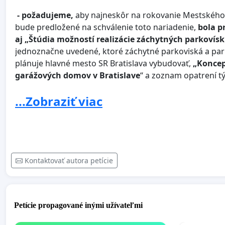
- požadujeme,
aby najneskôr na rokovanie Mestského z
bude predložené na schválenie toto nariadenie,
bola p
aj „Štúdia možností realizácie záchytných parkovísk
jednoznačne uvedené, ktoré záchytné parkoviská a pa
plánuje hlavné mesto SR Bratislava vybudovať,
„Koncep
garážových domov v Bratislave
“ a zoznam opatrení tý
zľavy pre vodičov motorových vozidiel, zľavnené elektr
...Zobraziť viac
požadujeme,
vyvinúť tlak na Ministerstvo Dopravy a v
srdca mesta - železničnej stanici Filiálka
na
Trnavsko
TN, NR a ale aj Rače a Vajnor, Vrakune, Ružinova, Dúbr
- požadujeme,
aby sa
použitie finančných prostriedk
pravidelne (minimálne raz ročne do 31.03. nasledujúce
Kontaktovať autora petície
vyúčtovaní
nielen mestom, ale aj mestskými časťami.
- požadujeme , aby sa príjmy - výnosy
z úhrad z hodin
parkovného, delili
70% pre mesto a 30% pre mestské 
Petície propagované inými užívateľmi