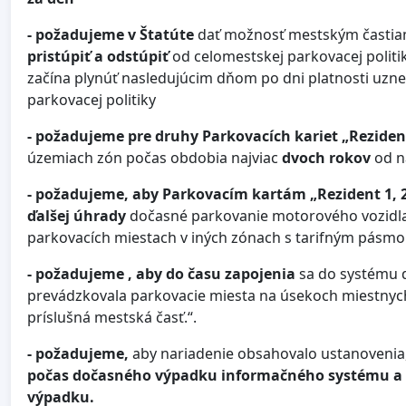
- požadujeme v Štatúte
dať možnosť mestským častiam
pristúpiť a odstúpiť
od celomestskej parkovacej politik
začína plynúť nasledujúcim dňom po dni platnosti uzne
parkovacej politiky
- požadujeme pre druhy Parkovacích kariet „Reziden
územiach zón počas obdobia najviac
dvoch rokov
od n
- požadujeme, aby Parkovacím kartám „Rezident 1, 2
ďalšej úhrady
dočasné parkovanie motorového vozidla 
parkovacích miestach v iných zónach s tarifným pásmo
- požadujeme , aby do času zapojenia
sa do systému 
prevádzkovala parkovacie miesta na úsekoch miestnych k
príslušná mestská časť.“.
- požadujeme,
aby nariadenie obsahovalo ustanovenia, 
počas dočasného výpadku informačného systému a ak
výpadku
.