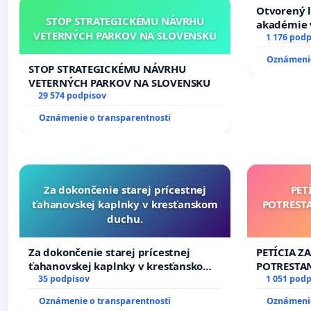
Otvorený l
STOP STRATEGICKÉMU NÁVRHU
akadémie v
VETERNÝCH PARKOV NA SLOVENSKU
Slovenska
1 176 podp
Oznámenie
STOP STRATEGICKÉMU NÁVRHU
VETERNÝCH PARKOV NA SLOVENSKU
29 574 podpisov
Oznámenie o transparentnosti
Za dokončenie starej prícestnej
PET
ťahanovskej kaplnky v kresťanskom
POTREST
duchu.
Za dokončenie starej prícestnej
PETÍCIA Z
ťahanovskej kaplnky v kresťanskom
POTRESTA
duchu.
35 podpisov
NEPRIATEĽ
1 051 podp
Oznámenie o transparentnosti
Oznámenie