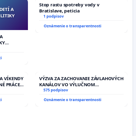
Stop rastu spotreby vody v
DETÍ A
Bratislave, peticia
LITIKY
1 podpisov
Oznámenie o transparentnosti
 A
KY
i
 A VÍKENDY
VÝZVA ZA ZACHOVANIE ZÁVLAHOVÝCH
NÉ PRÁCE
KANÁLOV VO VÝLUČNOM
13.00
VLASTNÍCTVE A POD KONTROLOU
575 podpisov
EŇ CIEĽ
SLOVENSKEJ REPUBLIKY & žiadosť na
i
Oznámenie o transparentnosti
DELNÁ
riešenie zanedbaného stavu
 NA
závlahových a odvodňovacích
kanálov na Slovensku