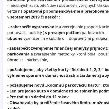
- miestnych zastupiteľstiev i občanov z verejných diskus
verzii na
opätovné pripomienkova-nie a prerokovani
v
septembri 2019 či neskô
r :
- zabezpečiť vypracovani
e a zverejnenie pasportizác
parkovacej politiky (
s presným počtom
parkovacích mi
ubudne
vyznačením v súlade s dopravnými predpismi
- zabezpečiť zverejnenie finančnej analýzy príjmov
z
parkovania
a zverejnením metodiky, ktorá bola použi
úhrad za parkovanie,
- požadujeme , aby všetky karty "Rezident 1, 2, 3," b
vyhneme sporom v domácnostiach a žiadame aj aby 
- požadujeme novú „Rodinnú parkovaciu kartu“, kto
- Len pre jedno auto v domácnosti so splnením podm
- Pre rodinu s deťmi do 12 rokov
- Obsahovala by predĺženie časového limitu možnost
za deň