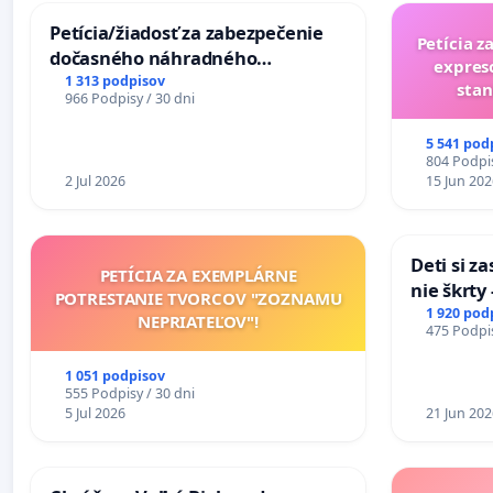
Petícia/žiadosť za zabezpečenie
Petícia z
dočasného náhradného
expres
premostenia Váhu počas úplnej
1 313 podpisov
stan
966 Podpisy / 30 dni
uzávery Vážskeho mosta v
Komárne
5 541 pod
804 Podpis
2 Jul 2026
15 Jun 202
Deti si z
PETÍCIA ZA EXEMPLÁRNE
nie škrty
POTRESTANIE TVORCOV "ZOZNAMU
opatrenia
1 920 pod
NEPRIATEĽOV"!
475 Podpis
školstve
1 051 podpisov
555 Podpisy / 30 dni
5 Jul 2026
21 Jun 202