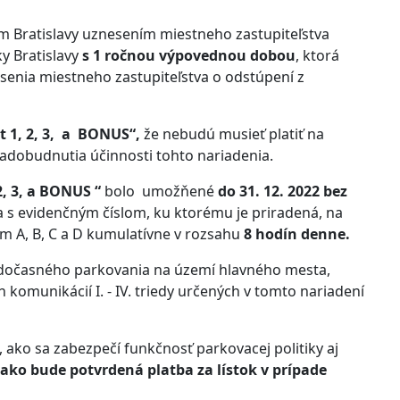
 Bratislavy uznesením miestneho zastupiteľstva
y Bratislavy
s 1 ročnou výpovednou dobou
, ktorá
senia miestneho zastupiteľstva o odstúpení z
t 1, 2, 3, a BONUS“,
že nebudú musieť platiť na
adobudnutia účinnosti tohto nariadenia.
, 3, a BONUS “
bolo umožňené
do 31. 12. 2022
bez
s evidenčným číslom, ku ktorému je priradená, na
m A, B, C a D kumulatívne v rozsahu
8 hodín denne.
dočasného parkovania na území hlavného mesta,
omunikácií I. - IV. triedy určených v tomto nariadení
ako sa zabezpečí funkčnosť parkovacej politiky aj
o bude potvrdená platba za lístok v prípade