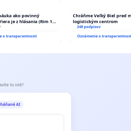
 náuka ako povinný
Chráňme Veľký Biel pred 
iera je z hlásania (Rim 10,
logistickým centrom
v
248 podpisov
 o transparentnosti
Oznámenie o transparentnost
víte to isté?
oháňané AI