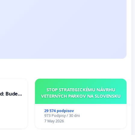
STOP STRATEGICKÉMU NÁVRHU
d: Bude
VETERNÝCH PARKOV NA SLOVENSKU
40 mravnú
29 574 podpisov
973 Podpisy / 30 dni
7 May 2026