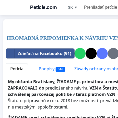
Peticie.com
Prehliadať petície
SK ▼
HROMADNÁ PRIPOMIENKA K NÁVRHU VZN
Zdieľať na Facebooku (91)
Petícia
Podpisy
Zásady ochrany osob
346
My občania Bratislavy, ŽIADAME p. primátora a mests
ZAPRACOVALI do
predloženého návrhu
VZN a Štatút
schválenej parkovacej politike
v
teraz platnom VZN
o
Štatútu pripravenú v roku 2018 bez možnosti prevád
nie mestskými spoločnosťami.
ŽIADAME pred schválením predlož
eného VZN aj Št