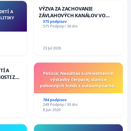
VÝZVA ZA ZACHOVANIE
DETÍ A
ZÁVLAHOVÝCH KANÁLOV VO
LITIKY
VÝLUČNOM VLASTNÍCTVE A POD
575 podpisov
575 Podpisy / 30 dni
KONTROLOU SLOVENSKEJ
REPUBLIKY & žiadosť na riešenie
zanedbaného stavu závlahových
a odvodňovacích kanálov na
23 Jul 2026
Slovensku
TÍ A
Petícia: Nesúhlas s umiestnením
OSTI ZA
výstavby čerpacej stanice
 A
pohonných hmôt s autoumyvárňou
v lokalite PROMCEN, Chorvátsky
Grob - Čierna Voda
784 podpisov
249 Podpisy / 30 dni
8 Jun 2026