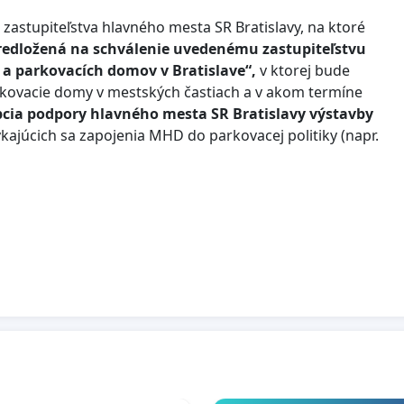
astupiteľstva hlavného mesta SR Bratislavy, na ktoré
redložená na schválenie uvedenému zastupiteľstvu
 a parkovacích domov v Bratislave“,
v ktorej bude
rkovacie domy v mestských častiach a v akom termíne
cia podpory hlavného mesta SR Bratislavy výstavby
kajúcich sa zapojenia MHD do parkovacej politiky (napr.
ičenky, prednostné autobusové pruhy a pod.) a
ýstavby SR a ŽSR pri projektovaní a výstavbe
dopravného
m mýte
kam vlakmi možu prísť ľudia z SC, PK, MA, TT,
avky, Lamača, Petržalky a prestúpiť dalej na MHD
ov
získaných z parkovacj politiky
z fondu mobility
ho roku)
zverejňovalo v podrobnom rozpise-
ového parkovania teda z ostatných výnosov
časti a
nie ako je navrhované
85:15