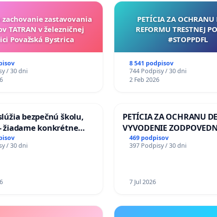
a zachovanie zastavovania
PETÍCIA ZA OCHRANU 
ov TATRAN v železničnej
REFORMU TRESTNEJ PO
ici Považská Bystrica
#STOPPDFL
pisov
8 541 podpisov
y / 30 dni
744 Podpisy / 30 dni
6
2 Feb 2026
aslúžia bezpečnú školu,
PETÍCIA ZA OCHRANU DE
 - žiadame konkrétne
VYVODENIE ZODPOVEDN
 na zlepšenie situácie v
DLHOROČNÚ NEČINNOSŤ
pisov
469 podpisov
y / 30 dni
397 Podpisy / 30 dni
ZLYHANIE ŠTÁTU
6
7 Jul 2026