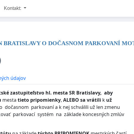
Kontakt:
 BRATISLAVY O DOČASNOM PARKOVANÍ MOT
ných údajov
ké zastupiteľstvo hl. mesta SR Bratislavy, aby
u
mesta
tieto pripomienky
,
ALEBO sa vrátili
k
už
 dočasnom parkovaní a k nej schválili už len zmenu
zkovať parkovací systém na základe koncesných zmlúv
atútu
na základe
týchto PRIPOMIENOK
mestských častí