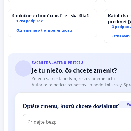
Spoločne za budúcnosť Letiska Sliač
Katolícka
1 264 podpisov
predmet [V
17)]
3 podpiso
Oznámenie o transparentnosti
Oznámenie
ZAČNITE VLASTNÚ PETÍCIU
Je tu niečo, čo chcete zmeniť?
Zmena sa nestane tým, že zostaneme ticho.
Autor tejto petície sa postavil a podnikol kroky. Spra
P
Opíšte zmenu, ktorú chcete dosiahnuť