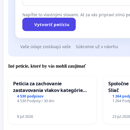
Napíšte to vlastnými slovami. AI za vás pripraví silnú pe
Vytvoriť petíciu
Vaše údaje zostávajú vaše
Súkromie už v návrhu
Iné petície, ktoré by vás mohli zaujímať
Petícia za zachovanie
Spoločne 
zastavovania vlakov kategórie
Sliač
Expres (Ex) TATRAN v železničnej
4 530 podpisov
1 264 pod
4 530 Podpisy / 30 dni
1 264 Podp
stanici Púchov
8 Jul 2026
23 Jul 202