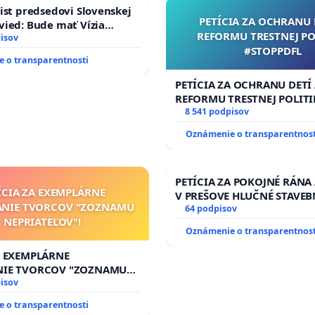
ist predsedovi Slovenskej
PETÍCIA ZA OCHRANU 
ied: Bude mať Vízia
REFORMU TRESTNEJ PO
 2040 mravnú chrbticu?
isov
#STOPPDFL
 o transparentnosti
PETÍCIA ZA OCHRANU DETÍ
REFORMU TRESTNEJ POLITI
#STOPPDFL
8 541 podpisov
Oznámenie o transparentnost
PETÍCIA ZA POKOJNÉ RÁNA
ÍCIA ZA EXEMPLÁRNE
V PREŠOVE HLUČNÉ STAVEB
ANIE TVORCOV "ZOZNAMU
V SOBOTU LEN OD 9.00 DO 
64 podpisov
NEPRIATEĽOV"!
HOD., CEZ PRACOVNÝ TÝŽD
Oznámenie o transparentnost
8.00 – 18.00 HOD. A PRAVI
KONTROLA STAVBY C-AREA
A EXEMPLÁRNE
ĎUMBIERSKEJ/MAGU
NIE TVORCOV "ZOZNAMU
OV"!
isov
 o transparentnosti