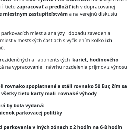
ií tieto
zapracovať a predložiť ich
v dopracovanej
e miestnym zastupiteľstvám
a na verejnú diskusiu
ie parkovacích miest a analýzy dopadu zavedenia
est v mestských častiach s vyčíslením koľko
ich
),
 rezidenčných a abonentských
kariet,
hodinového
tá na vypracovanie návrhu rozdelenia príjmov z výnosu
oli rovnako spoplatnené a stáli rovnako 50 Eur, čím sa
všetky tieto karty mali rovnaké výhody
rá by bola vydaná:
ienok parkovacej politiky
i parkovania v iných zónach z 2 hodín na 6-8 hodín