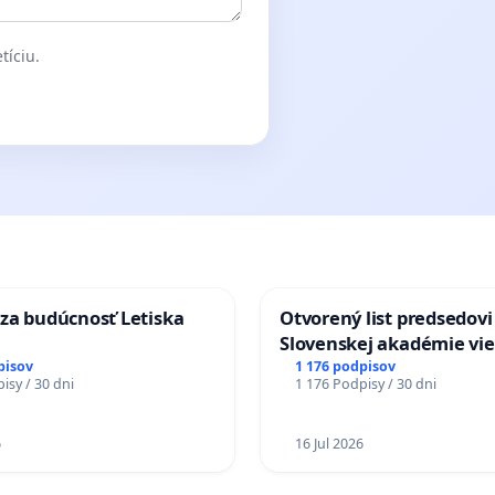
tíciu.
za budúcnosť Letiska
Otvorený list predsedovi
Slovenskej akadémie vie
mať Vízia Slovenska 20
pisov
1 176 podpisov
isy / 30 dni
1 176 Podpisy / 30 dni
chrbticu?
6
16 Jul 2026