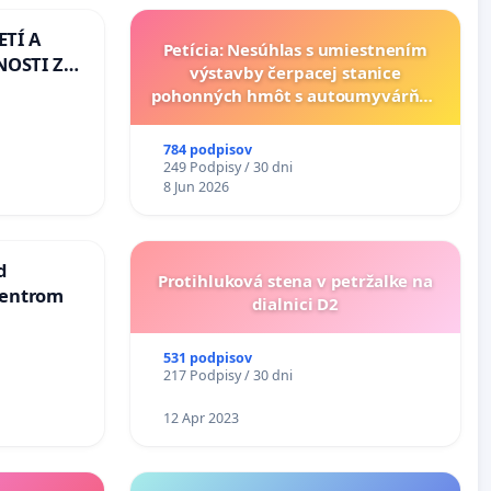
ETÍ A
Petícia: Nesúhlas s umiestnením
OSTI ZA
výstavby čerpacej stanice
 A
pohonných hmôt s autoumyvárňou
v lokalite PROMCEN, Chorvátsky
Grob - Čierna Voda
784 podpisov
249 Podpisy / 30 dni
8 Jun 2026
d
Protihluková stena v petržalke na
centrom
dialnici D2
531 podpisov
217 Podpisy / 30 dni
12 Apr 2023