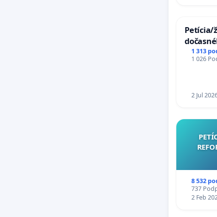
Petícia/
dočasné
premost
1 313 po
1 026 Pod
uzávery
Komárn
2 Jul 202
PETÍ
REFO
8 532 po
737 Podpi
2 Feb 20