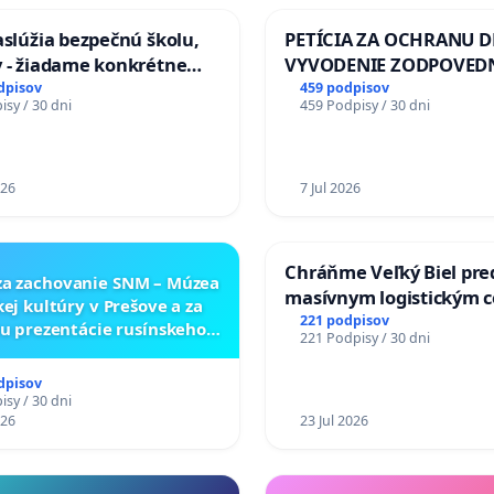
zaslúžia bezpečnú školu,
PETÍCIA ZA OCHRANU D
y - žiadame konkrétne
VYVODENIE ZODPOVEDN
a na zlepšenie situácie v
DLHOROČNÚ NEČINNOSŤ
dpisov
459 podpisov
sy / 30 dni
459 Podpisy / 30 dni
ZLYHANIE ŠTÁTU
026
7 Jul 2026
Chráňme Veľký Biel pre
za zachovanie SNM – Múzea
masívnym logistickým 
kej kultúry v Prešove a za
221 podpisov
u prezentácie rusínskeho
221 Podpisy / 30 dni
rneho dedičstva v SNM –
 ukrajinskej kultúry vo
dpisov
Svidníku
sy / 30 dni
026
23 Jul 2026