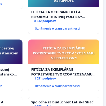
#STOPPDFL
ti
PETÍCIA ZA OCHRANU DETÍ A
REFORMU TRESTNEJ POLITIKY
#STOPPDFL
8 532 podpisov
Oznámenie o transparentnosti
rícestnej
PETÍCIA ZA EXEMPLÁRNE
resťanskom
POTRESTANIE TVORCOV "ZOZNAMU
NEPRIATEĽOV"!
estnej
PETÍCIA ZA EXEMPLÁRNE
esťanskom
POTRESTANIE TVORCOV "ZOZNAMU
NEPRIATEĽOV"!
1 051 podpisov
ti
Oznámenie o transparentnosti
 A
Spoločne za budúcnosť Letiska Sliač