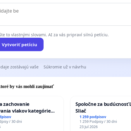
te to vlastnými slovami. AI za vás pripraví silnú petíciu.
Vytvoriť petíciu
daje zostávajú vaše
Súkromie už v návrhu
 ktoré by vás mohli zaujímať
za zachovanie
Spoločne za budúcnosť 
ania vlakov kategórie
Sliač
Ex) TATRAN v železničnej
dpisov
1 259 podpisov
pisy / 30 dni
1 259 Podpisy / 30 dni
Púchov
6
23 Jul 2026