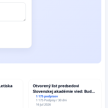
Letiska
Otvorený list predsedovi
Slovenskej akadémie vied: Bude
mať Vízia Slovenska 2040 mravnú
1 175 podpisov
1 175 Podpisy / 30 dni
chrbticu?
16 Jul 2026