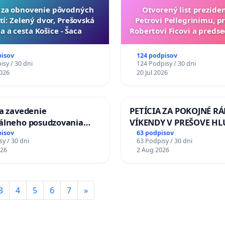
ia za obnovenie pôvodných
Otvorený list prezide
tí: Zelený dvor, Prešovská
Petrovi Pellegrinimu, p
a a cesta Košice - Šaca
Robertovi Ficovi a preds
Richardovi Rašim
pisov
124 podpisov
sy / 30 dni
124 Podpisy / 30 dni
026
20 Jul 2026
za zavedenie
PETÍCIA ZA POKOJNÉ RÁ
uálneho posudzovania
VÍKENDY V PREŠOVE H
ej spôsobilosti osôb s
STAVEBNÉ PRÁCE V SOB
pisov
63 podpisov
y / 30 dni
63 Podpisy / 30 dni
 1. a 2. typu pri prijímaní
OD 9.00 DO 13.00 HOD., 
026
2 Aug 2026
ajného zboru SR
PRACOVNÝ TÝŽDEŇ CIEĽ 
18.00 HOD. A PRAVIDEL
KONTROLA STAVBY C-A
3
4
5
6
7
»
ĎUMBIERSKEJ/MAGU