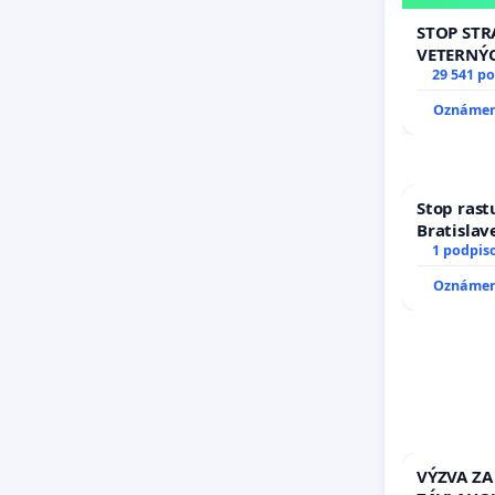
STOP ST
VETERNÝ
29 541 p
Oznámeni
Stop rast
Bratislave
1 podpis
Oznámeni
VÝZVA ZA