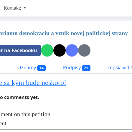
Kontakt:
priamu demokraciu a vznik novej politickej strany
ať na Facebooku
a
Oznamy
Podpisy
Lepšia vidi
14
21
sa kým bude neskoro!
no comments yet.
ment on this petition
ent