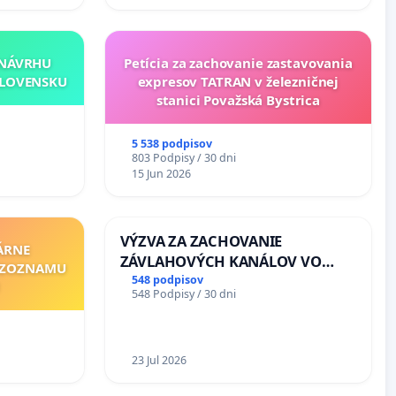
 NÁVRHU
Petícia za zachovanie zastavovania
SLOVENSKU
expresov TATRAN v železničnej
stanici Považská Bystrica
5 538 podpisov
803 Podpisy / 30 dni
15 Jun 2026
VÝZVA ZA ZACHOVANIE
ÁRNE
ZÁVLAHOVÝCH KANÁLOV VO
"ZOZNAMU
VÝLUČNOM VLASTNÍCTVE A POD
548 podpisov
548 Podpisy / 30 dni
KONTROLOU SLOVENSKEJ
REPUBLIKY & žiadosť na riešenie
zanedbaného stavu závlahových
a odvodňovacích kanálov na
23 Jul 2026
Slovensku