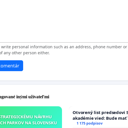
t write personal information such as an address, phone number o
f any other person either.
 komentár
pagované inými užívateľmi
Otvorený list predsedovi 
STRATEGICKÉMU NÁVRHU
akadémie vied: Bude mať 
CH PARKOV NA SLOVENSKU
Slovenska 2040 mravnú ch
1 175 podpisov