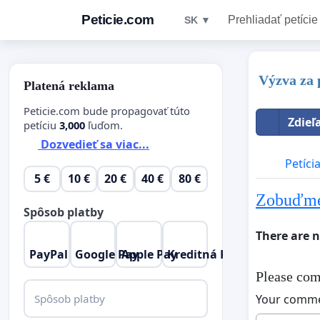
Peticie.com
Prehliadať petície
SK ▼
Výzva za 
Platená reklama
Peticie.com bude propagovať túto
Zdieľ
petíciu
3,000
ľuďom.
Dozvedieť sa viac...
Petíci
5 €
10 €
20 €
40 €
80 €
Zobuďme 
Spôsob platby
There are 
PayPal
Google Pay
Apple Pay
Kreditná Karta
Please com
Spôsob platby
Your comm