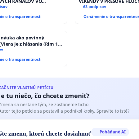
VÝCH KANÁLOV VO
VÍKENDY V PREŠOVE HLUČ
M VLASTNÍCTVE A POD
isov
STAVEBNÉ PRÁCE V SOBOT
63 podpisov
OU SLOVENSKEJ REPUBLIKY
9.00 DO 13.00 HOD., CEZ 
e o transparentnosti
Oznámenie o transparentnos
 na riešenie zanedbaného
TÝŽDEŇ CIEĽ 8.00 – 18.00 
vlahových a odvodňovacích
PRAVIDELNÁ KONTROLA ST
na Slovensku
AREA NA ĎUMBIERSKEJ/M
a náuka ako povinný
Viera je z hlásania (Rim 10,
ov
e o transparentnosti
ZAČNITE VLASTNÚ PETÍCIU
Je tu niečo, čo chcete zmeniť?
Zmena sa nestane tým, že zostaneme ticho.
Autor tejto petície sa postavil a podnikol kroky. Spravíte to isté?
Poháňané AI
šte zmenu, ktorú chcete dosiahnuť