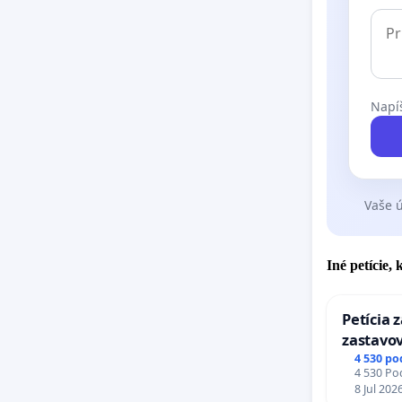
Napíš
Vaše ú
Iné petície,
Petícia 
zastavov
Expres (
4 530 po
4 530 Pod
stanici 
8 Jul 202