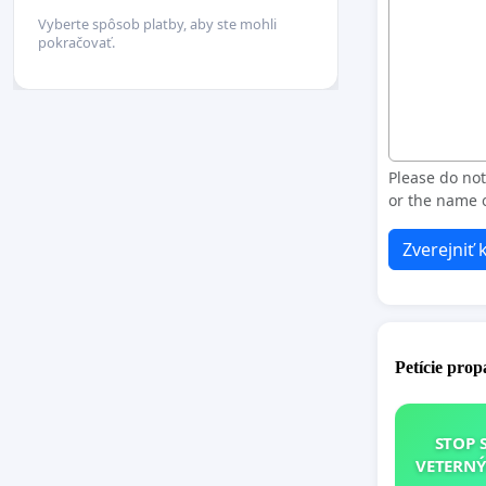
Vyberte spôsob platby, aby ste mohli
pokračovať.
Please do no
or the name o
Zverejniť
Petície pro
STOP 
VETERNÝ