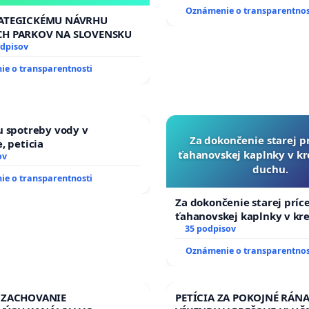
Oznámenie o transparentnos
RATEGICKÉMU NÁVRHU
CH PARKOV NA SLOVENSKU
odpisov
e o transparentnosti
u spotreby vody v
Za dokončenie starej p
, peticia
ťahanovskej kaplnky v k
ov
duchu.
e o transparentnosti
Za dokončenie starej príc
ťahanovskej kaplnky v kr
duchu.
35 podpisov
Oznámenie o transparentnos
 ZACHOVANIE
PETÍCIA ZA POKOJNÉ RÁNA