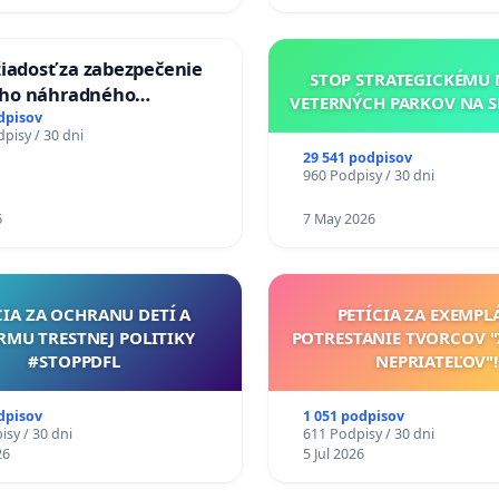
žiadosť za zabezpečenie
STOP STRATEGICKÉMU
ho náhradného
VETERNÝCH PARKOV NA 
enia Váhu počas úplnej
dpisov
pisy / 30 dni
 Vážskeho mosta v
29 541 podpisov
e
960 Podpisy / 30 dni
6
7 May 2026
CIA ZA OCHRANU DETÍ A
PETÍCIA ZA EXEMPL
RMU TRESTNEJ POLITIKY
POTRESTANIE TVORCOV 
#STOPPDFL
NEPRIATEĽOV"!
dpisov
1 051 podpisov
sy / 30 dni
611 Podpisy / 30 dni
26
5 Jul 2026