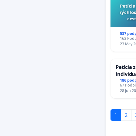
​Petíc
rýchlos
cest
537 pod
163 Podpi
23 May 2
Petícia 
individ
zdravotn
186 pod
67 Podpis
diabetom
28 Jun 2
do Polic
1
2