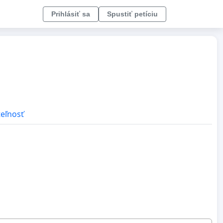
Prihlásiť sa
Spustiť petíciu
teľnosť