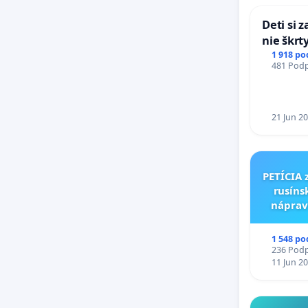
Deti si 
nie škrt
opatreni
1 918 po
481 Podpi
školstve
21 Jun 2
PETÍCIA 
rusíns
náprav
kultú
Múzeu
1 548 po
236 Podpi
11 Jun 2