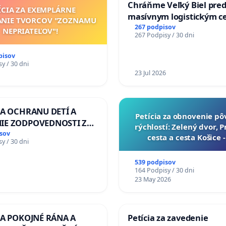
Chráňme Veľký Biel pre
ÍCIA ZA EXEMPLÁRNE
masívnym logistickým c
ANIE TVORCOV "ZOZNAMU
267 podpisov
NEPRIATEĽOV"!
267 Podpisy / 30 dni
pisov
y / 30 dni
23 Jul 2026
ZA OCHRANU DETÍ A
​Petícia za obnovenie p
IE ZODPOVEDNOSTI ZA
rýchlostí: Zelený dvor, 
NÚ NEČINNOSŤ A
sov
cesta a cesta Košice 
y / 30 dni
E ŠTÁTU
539 podpisov
164 Podpisy / 30 dni
23 May 2026
ZA POKOJNÉ RÁNA A
Petícia za zavedenie