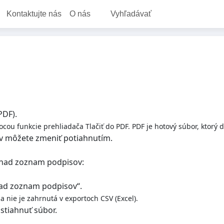
Kontaktujte nás
O nás
Vyhľadávať
PDF).
ou funkcie prehliadača Tlačiť do PDF. PDF je hotový súbor, ktorý d
cov môžete zmeniť potiahnutím.
) nad zoznam podpisov:
 nad zoznam podpisov“.
 nie je zahrnutá v exportoch CSV (Excel).
stiahnuť súbor.