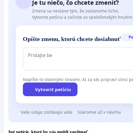
Je tu niečo, čo chcete zmeniť?
Zmena sa nestane tým, že zostaneme ticho.
Vytvorte petíciu a začnite so spoločenským hnutím
P
Opíšte zmenu, ktorú chcete dosiahnuť
Napíšte to vlastnými slovami. AI za vás pripraví silnú pe
Vytvoriť petíciu
Vaše údaje zostávajú vaše
Súkromie už v návrhu
Iné petície, ktoré by vás mohli zaujímať