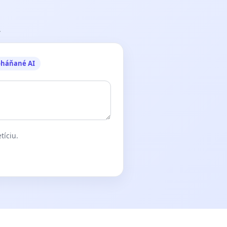
.
oháňané AI
tíciu.