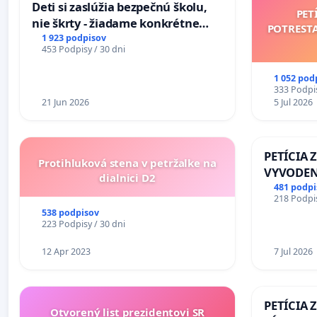
Deti si zaslúžia bezpečnú školu,
PET
nie škrty - žiadame konkrétne
POTREST
opatrenia na zlepšenie situácie v
1 923 podpisov
453 Podpisy / 30 dni
školstve
1 052 pod
333 Podpis
21 Jun 2026
5 Jul 2026
PETÍCIA 
Protihluková stena v petržalke na
VYVODEN
dialnici D2
DLHOROČ
481 podpi
218 Podpis
ZLYHANI
538 podpisov
223 Podpisy / 30 dni
12 Apr 2023
7 Jul 2026
PETÍCIA 
Otvorený list prezidentovi SR