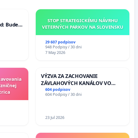
STOP STRATEGICKÉMU NÁVRHU
d: Bude
VETERNÝCH PARKOV NA SLOVENSKU
40 mravnú
29 607 podpisov
948 Podpisy / 30 dni
7 May 2026
VÝZVA ZA ZACHOVANIE
stavovania
ZÁVLAHOVÝCH KANÁLOV VO
zničnej
VÝLUČNOM VLASTNÍCTVE A POD
604 podpisov
trica
604 Podpisy / 30 dni
KONTROLOU SLOVENSKEJ
REPUBLIKY & žiadosť na riešenie
zanedbaného stavu závlahových
a odvodňovacích kanálov na
23 Jul 2026
Slovensku