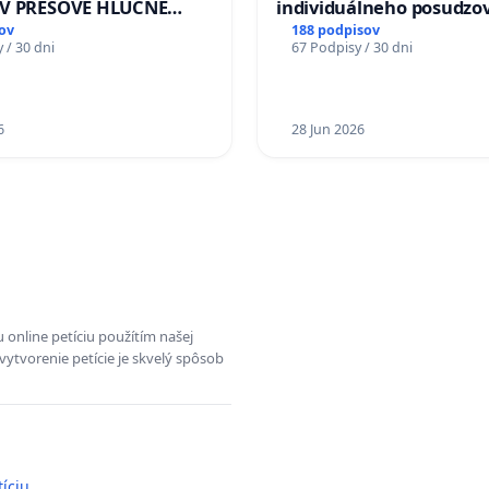
 V PREŠOVE HLUČNÉ
individuálneho posudzo
 PRÁCE V SOBOTU LEN
zdravotnej spôsobilosti 
ov
188 podpisov
 / 30 dni
67 Podpisy / 30 dni
O 13.00 HOD., CEZ
diabetom 1. a 2. typu pri
 TÝŽDEŇ CIEĽ 8.00 –
do Policajného zboru SR
D. A PRAVIDELNÁ
A STAVBY C-AREA NA
6
28 Jun 2026
SKEJ/MAGU
 online petíciu použítím našej
vytvorenie petície je skvelý spôsob
tíciu