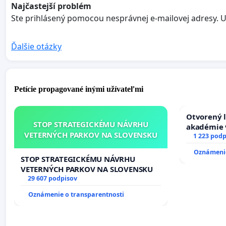
Najčastejší problém
Ste prihlásený pomocou nesprávnej e-mailovej adresy. Uis
Ďalšie otázky
Petície propagované inými užívateľmi
Otvorený l
STOP STRATEGICKÉMU NÁVRHU
akadémie v
VETERNÝCH PARKOV NA SLOVENSKU
Slovenska
1 223 podp
Oznámenie
STOP STRATEGICKÉMU NÁVRHU
VETERNÝCH PARKOV NA SLOVENSKU
29 607 podpisov
Oznámenie o transparentnosti