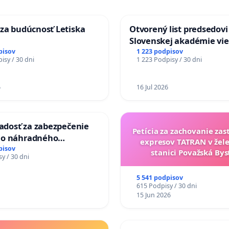
za budúcnosť Letiska
Otvorený list predsedovi
Slovenskej akadémie vie
mať Vízia Slovenska 20
pisov
1 223 podpisov
isy / 30 dni
1 223 Podpisy / 30 dni
chrbticu?
6
16 Jul 2026
iadosť za zabezpečenie
Petícia za zachovanie za
ho náhradného
expresov TATRAN v žele
nia Váhu počas úplnej
pisov
stanici Považská Bys
y / 30 dni
Vážskeho mosta v
5 541 podpisov
615 Podpisy / 30 dni
15 Jun 2026