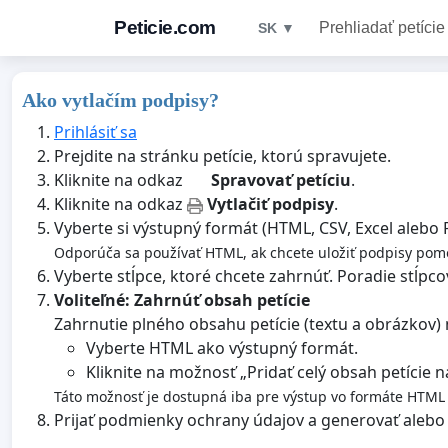
Peticie.com
Prehliadať petície
SK ▼
Ako vytlačím podpisy?
Prihlásiť sa
Prejdite na stránku petície, ktorú spravujete.
Kliknite na odkaz
Spravovať petíciu
.
Kliknite na odkaz
Vytlačiť podpisy
.
Vyberte si výstupný formát (HTML, CSV, Excel alebo 
Odporúča sa používať HTML, ak chcete uložiť podpisy pomoc
Vyberte stĺpce, ktoré chcete zahrnúť. Poradie stĺp
Voliteľné: Zahrnúť obsah petície
Zahrnutie plného obsahu petície (textu a obrázkov
Vyberte HTML ako výstupný formát.
Kliknite na možnosť „Pridať celý obsah petície
Táto možnosť je dostupná iba pre výstup vo formáte HTML a
Prijať podmienky ochrany údajov a generovať alebo 