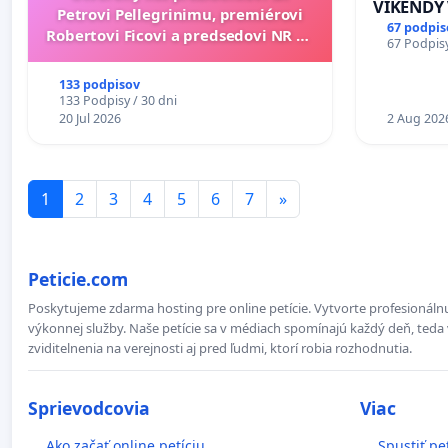
VÍKENDY
Petrovi Pellegrinimu, premiérovi
STAVEBNÉ
67 podpis
Robertovi Ficovi a predsedovi NR SR
67 Podpisy
OD 9.00 D
Richardovi Rašimu.
PRACOVNÝ
133 podpisov
18.00 HO
133 Podpisy / 30 dni
20 Jul 2026
KONTROL
2 Aug 202
ĎUMBIER
1
2
3
4
5
6
7
»
Peticie.com
Poskytujeme zdarma hosting pre online petície. Vytvorte profesionálnu
výkonnej služby. Naše petície sa v médiach spomínajú každý deň, teda 
zviditelnenia na verejnosti aj pred ľudmi, ktorí robia rozhodnutia.
Sprievodcovia
Viac
Ako začať online petíciu
Spustiť pe