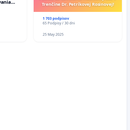
vania
Trenčíne Dr. Petríkovej Rosinovej!
osôb s
 prijímaní
1 703 podpisov
65 Podpisy / 30 dni
25 May 2025