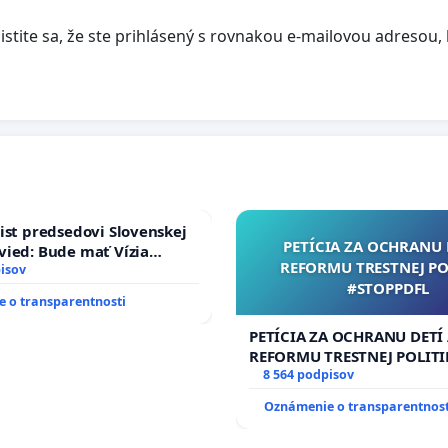
tite sa, že ste prihlásený s rovnakou e-mailovou adresou, k
ist predsedovi Slovenskej
PETÍCIA ZA OCHRANU 
ied: Bude mať Vízia
REFORMU TRESTNEJ PO
 2040 mravnú chrbticu?
isov
#STOPPDFL
 o transparentnosti
PETÍCIA ZA OCHRANU DETÍ
REFORMU TRESTNEJ POLITI
#STOPPDFL
8 564 podpisov
Oznámenie o transparentnost