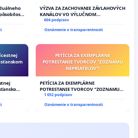
iduálneho
VÝZVA ZA ZACHOVANIE ZÁVLAHOVÝCH
pôsobilosti
KANÁLOV VO VÝLUČNOM
u pri
VLASTNÍCTVE A POD KONTROLOU
604 podpisov
boru SR
SLOVENSKEJ REPUBLIKY & žiadosť na
i
Oznámenie o transparentnosti
riešenie zanedbaného stavu
závlahových a odvodňovacích
kanálov na Slovensku
ícestnej
PETÍCIA ZA EXEMPLÁRNE
resťanskom
POTRESTANIE TVORCOV "ZOZNAMU
NEPRIATEĽOV"!
stnej
PETÍCIA ZA EXEMPLÁRNE
esťanskom
POTRESTANIE TVORCOV "ZOZNAMU
NEPRIATEĽOV"!
1 052 podpisov
i
Oznámenie o transparentnosti