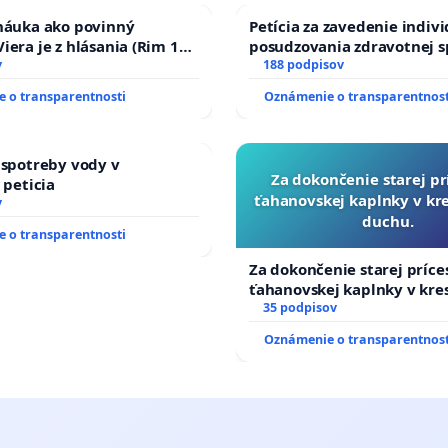
 náuka ako povinný
Petícia za zavedenie indiv
iera je z hlásania (Rim 10,
posudzovania zdravotnej s
v
osôb s diabetom 1. a 2. typ
188 podpisov
prijímaní do Policajného z
 o transparentnosti
Oznámenie o transparentnost
 spotreby vody v
Za dokončenie starej pr
 peticia
ťahanovskej kaplnky v k
v
duchu.
 o transparentnosti
Za dokončenie starej príce
ťahanovskej kaplnky v kr
duchu.
35 podpisov
Oznámenie o transparentnost