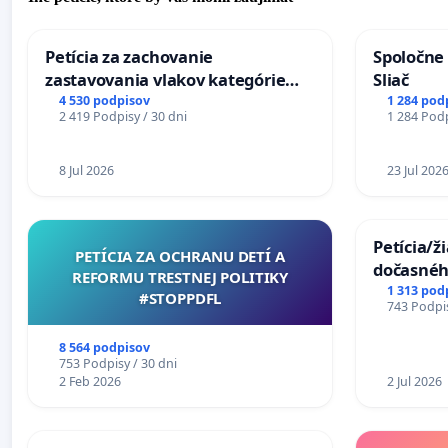
Petícia za zachovanie
Spoločne 
zastavovania vlakov kategórie
Sliač
Expres (Ex) TATRAN v železničnej
4 530 podpisov
1 284 pod
2 419 Podpisy / 30 dni
1 284 Podp
stanici Púchov
8 Jul 2026
23 Jul 202
Petícia/ž
PETÍCIA ZA OCHRANU DETÍ A
dočasné
REFORMU TRESTNEJ POLITIKY
premoste
1 313 pod
#STOPPDFL
743 Podpis
uzávery 
Komárne
8 564 podpisov
753 Podpisy / 30 dni
2 Feb 2026
2 Jul 2026