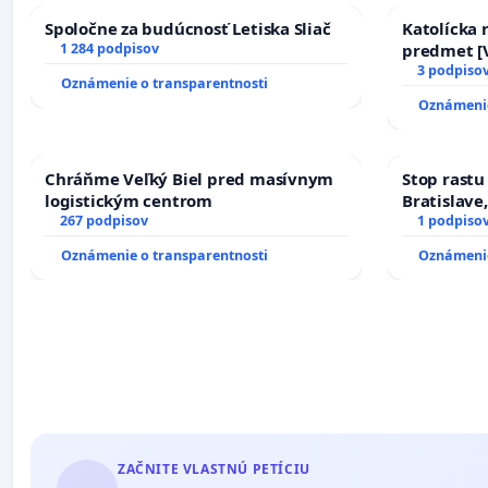
Spoločne za budúcnosť Letiska Sliač
Katolícka
1 284 podpisov
predmet [V
17)]
3 podpiso
Oznámenie o transparentnosti
Oznámenie
Chráňme Veľký Biel pred masívnym
Stop rastu
logistickým centrom
Bratislave,
267 podpisov
1 podpiso
Oznámenie o transparentnosti
Oznámenie
ZAČNITE VLASTNÚ PETÍCIU