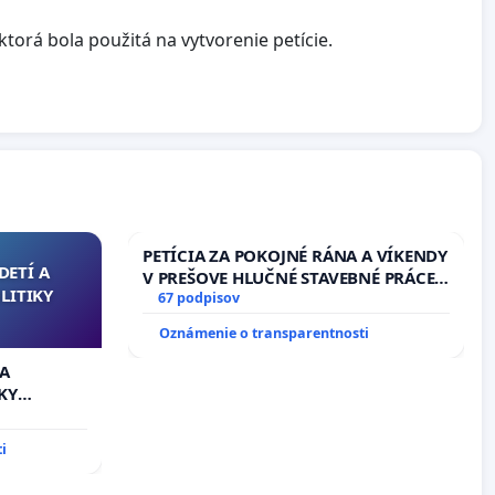
torá bola použitá na vytvorenie petície.
PETÍCIA ZA POKOJNÉ RÁNA A VÍKENDY
DETÍ A
V PREŠOVE HLUČNÉ STAVEBNÉ PRÁCE
LITIKY
V SOBOTU LEN OD 9.00 DO 13.00
67 podpisov
HOD., CEZ PRACOVNÝ TÝŽDEŇ CIEĽ
Oznámenie o transparentnosti
8.00 – 18.00 HOD. A PRAVIDELNÁ
KONTROLA STAVBY C-AREA NA
 A
ĎUMBIERSKEJ/MAGU
KY
i