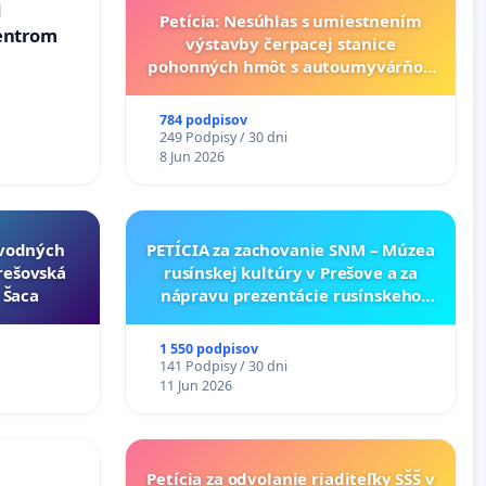
d
Petícia: Nesúhlas s umiestnením
entrom
výstavby čerpacej stanice
pohonných hmôt s autoumyvárňou
v lokalite PROMCEN, Chorvátsky
Grob - Čierna Voda
784 podpisov
249 Podpisy / 30 dni
8 Jun 2026
ôvodných
PETÍCIA za zachovanie SNM – Múzea
Prešovská
rusínskej kultúry v Prešove a za
- Šaca
nápravu prezentácie rusínskeho
kultúrneho dedičstva v SNM –
Múzeu ukrajinskej kultúry vo
1 550 podpisov
Svidníku
141 Podpisy / 30 dni
11 Jun 2026
Petícia za odvolanie riaditeľky SŠŠ v