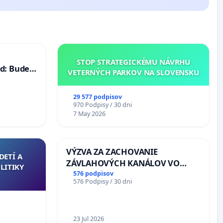
STOP STRATEGICKÉMU NÁVRHU
d: Bude
VETERNÝCH PARKOV NA SLOVENSKU
40 mravnú
29 577 podpisov
970 Podpisy / 30 dni
7 May 2026
VÝZVA ZA ZACHOVANIE
DETÍ A
ZÁVLAHOVÝCH KANÁLOV VO
LITIKY
VÝLUČNOM VLASTNÍCTVE A POD
576 podpisov
576 Podpisy / 30 dni
KONTROLOU SLOVENSKEJ
REPUBLIKY & žiadosť na riešenie
zanedbaného stavu závlahových
a odvodňovacích kanálov na
23 Jul 2026