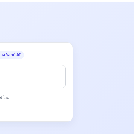
.
oháňané AI
tíciu.