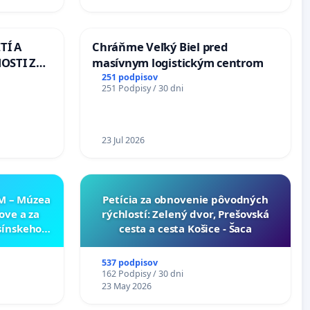
Slovensku
TÍ A
Chráňme Veľký Biel pred
OSTI ZA
masívnym logistickým centrom
 A
251 podpisov
251 Podpisy / 30 dni
23 Jul 2026
NM – Múzea
​Petícia za obnovenie pôvodných
ove a za
rýchlostí: Zelený dvor, Prešovská
sínskeho
cesta a cesta Košice - Šaca
v SNM –
túry vo
537 podpisov
162 Podpisy / 30 dni
23 May 2026