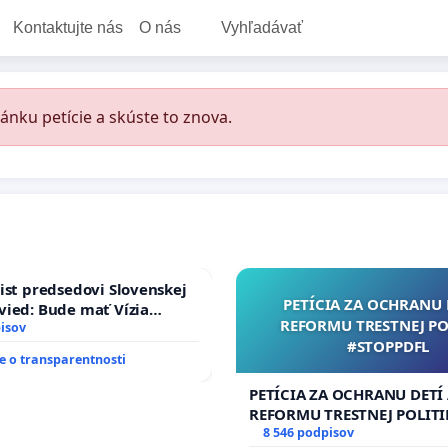
Kontaktujte nás
O nás
Vyhľadávať
ánku petície a skúste to znova.
ist predsedovi Slovenskej
PETÍCIA ZA OCHRANU 
ied: Bude mať Vízia
REFORMU TRESTNEJ PO
 2040 mravnú chrbticu?
isov
#STOPPDFL
 o transparentnosti
PETÍCIA ZA OCHRANU DETÍ
REFORMU TRESTNEJ POLITI
#STOPPDFL
8 546 podpisov