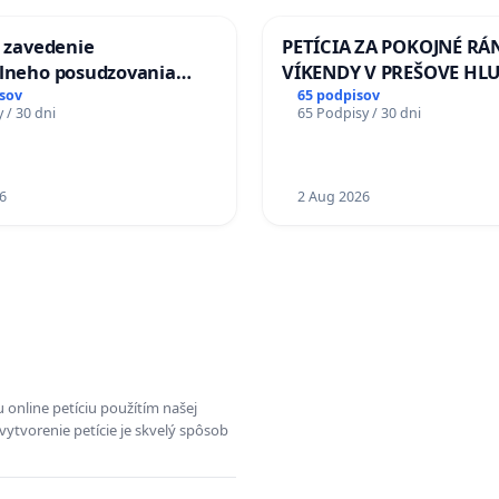
a zavedenie
PETÍCIA ZA POKOJNÉ RÁ
álneho posudzovania
VÍKENDY V PREŠOVE HL
j spôsobilosti osôb s
STAVEBNÉ PRÁCE V SOB
sov
65 podpisov
 / 30 dni
65 Podpisy / 30 dni
1. a 2. typu pri prijímaní
OD 9.00 DO 13.00 HOD., 
jného zboru SR
PRACOVNÝ TÝŽDEŇ CIEĽ 8
18.00 HOD. A PRAVIDELN
6
KONTROLA STAVBY C-AR
2 Aug 2026
ĎUMBIERSKEJ/MAGU
 online petíciu použítím našej
vytvorenie petície je skvelý spôsob