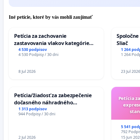
Iné petície, ktoré by vás mohli zaujímať
Petícia za zachovanie
Spoločne 
zastavovania vlakov kategórie
Sliač
Expres (Ex) TATRAN v železničnej
4 530 podpisov
1 264 pod
4 530 Podpisy / 30 dni
1 264 Podp
stanici Púchov
8 Jul 2026
23 Jul 202
Petícia/žiadosť za zabezpečenie
Petícia z
dočasného náhradného
expres
premostenia Váhu počas úplnej
1 313 podpisov
stan
944 Podpisy / 30 dni
uzávery Vážskeho mosta v
Komárne
5 541 pod
792 Podpis
2 Jul 2026
15 Jun 202