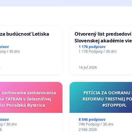
za budúcnosť Letiska
Otvorený list predsedovi
Slovenskej akadémie vie
mať Vízia Slovenska 20
pisov
1 176 podpisov
isy / 30 dni
1 176 Podpisy / 30 dni
chrbticu?
6
16 Jul 2026
a zachovanie zastavovania
PETÍCIA ZA OCHRANU 
ov TATRAN v železničnej
REFORMU TRESTNEJ PO
ici Považská Bystrica
#STOPPDFL
pisov
8 546 podpisov
y / 30 dni
746 Podpisy / 30 dni
6
2 Feb 2026