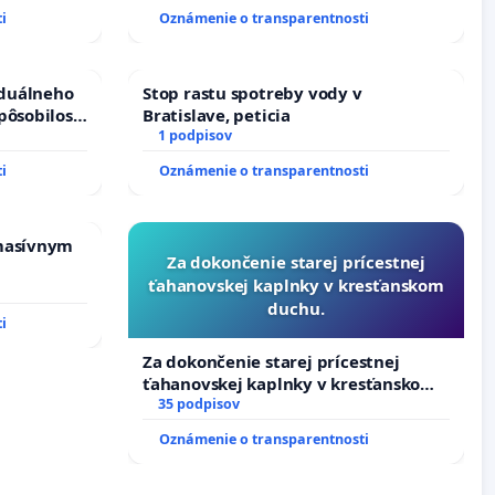
i
Oznámenie o transparentnosti
iduálneho
Stop rastu spotreby vody v
pôsobilosti
Bratislave, peticia
u pri
1 podpisov
boru SR
i
Oznámenie o transparentnosti
masívnym
Za dokončenie starej prícestnej
ťahanovskej kaplnky v kresťanskom
duchu.
i
Za dokončenie starej prícestnej
ťahanovskej kaplnky v kresťanskom
duchu.
35 podpisov
Oznámenie o transparentnosti