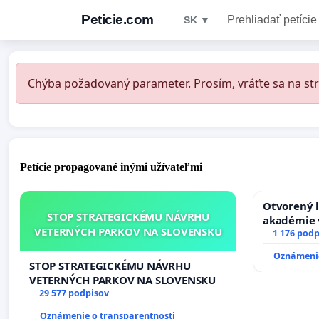
Peticie.com
Prehliadať petície
SK ▼
Chýba požadovaný parameter. Prosím, vráťte sa na str
Petície propagované inými užívateľmi
Otvorený l
STOP STRATEGICKÉMU NÁVRHU
akadémie v
VETERNÝCH PARKOV NA SLOVENSKU
Slovenska
1 176 podp
Oznámenie
STOP STRATEGICKÉMU NÁVRHU
VETERNÝCH PARKOV NA SLOVENSKU
29 577 podpisov
Oznámenie o transparentnosti