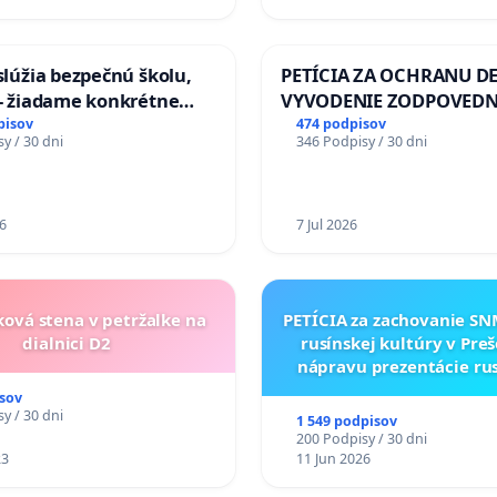
aslúžia bezpečnú školu,
PETÍCIA ZA OCHRANU DE
 - žiadame konkrétne
VYVODENIE ZODPOVEDN
 na zlepšenie situácie v
DLHOROČNÚ NEČINNOSŤ
pisov
474 podpisov
y / 30 dni
346 Podpisy / 30 dni
ZLYHANIE ŠTÁTU
6
7 Jul 2026
ková stena v petržalke na
PETÍCIA za zachovanie S
dialnici D2
rusínskej kultúry v Preš
nápravu prezentácie ru
kultúrneho dedičstva 
sov
Múzeu ukrajinskej kul
y / 30 dni
1 549 podpisov
Svidníku
200 Podpisy / 30 dni
23
11 Jun 2026