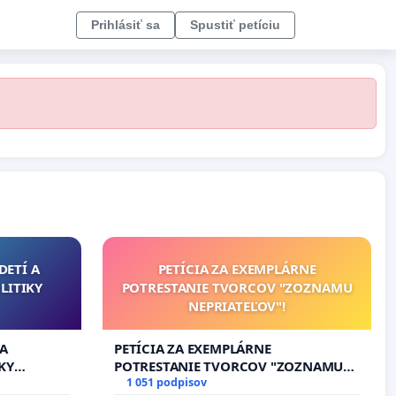
Prihlásiť sa
Spustiť petíciu
DETÍ A
PETÍCIA ZA EXEMPLÁRNE
LITIKY
POTRESTANIE TVORCOV "ZOZNAMU
NEPRIATEĽOV"!
 A
PETÍCIA ZA EXEMPLÁRNE
KY
POTRESTANIE TVORCOV "ZOZNAMU
NEPRIATEĽOV"!
1 051 podpisov