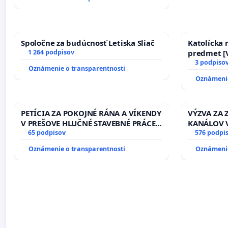
Spoločne za budúcnosť Letiska Sliač
Katolícka
1 264 podpisov
predmet [V
17)]
3 podpiso
Oznámenie o transparentnosti
Oznámenie
PETÍCIA ZA POKOJNÉ RÁNA A VÍKENDY
VÝZVA ZA
V PREŠOVE HLUČNÉ STAVEBNÉ PRÁCE
KANÁLOV 
V SOBOTU LEN OD 9.00 DO 13.00
65 podpisov
VLASTNÍC
576 podpi
HOD., CEZ PRACOVNÝ TÝŽDEŇ CIEĽ
SLOVENSKE
Oznámenie o transparentnosti
Oznámenie
8.00 – 18.00 HOD. A PRAVIDELNÁ
riešenie 
KONTROLA STAVBY C-AREA NA
závlahový
ĎUMBIERSKEJ/MAGU
kanálov n