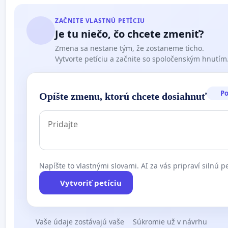
ZAČNITE VLASTNÚ PETÍCIU
Je tu niečo, čo chcete zmeniť?
Zmena sa nestane tým, že zostaneme ticho.
Vytvorte petíciu a začnite so spoločenským hnutím
P
Opíšte zmenu, ktorú chcete dosiahnuť
Napíšte to vlastnými slovami. AI za vás pripraví silnú pe
Vytvoriť petíciu
Vaše údaje zostávajú vaše
Súkromie už v návrhu