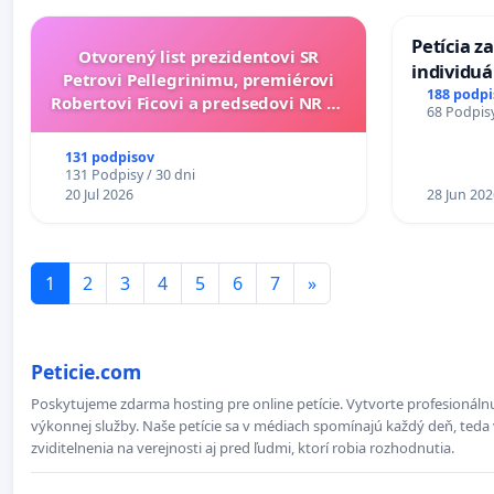
Petícia z
Otvorený list prezidentovi SR
individu
Petrovi Pellegrinimu, premiérovi
zdravotne
188 podpi
Robertovi Ficovi a predsedovi NR SR
68 Podpisy
diabetom 
Richardovi Rašimu.
do Polica
131 podpisov
131 Podpisy / 30 dni
20 Jul 2026
28 Jun 202
1
2
3
4
5
6
7
»
Peticie.com
Poskytujeme zdarma hosting pre online petície. Vytvorte profesionálnu
výkonnej služby. Naše petície sa v médiach spomínajú každý deň, teda 
zviditelnenia na verejnosti aj pred ľudmi, ktorí robia rozhodnutia.