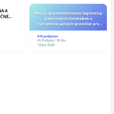
NA A
Petícia za prehodnotenie legislatívy
UČNÉ
elektrických kolobežiek a
OTU LEN
vytvorenie jasných pravidiel pre
CEZ
dospelých používateľov
.00 –
616 podpisov
Á
65 Podpisy / 30 dni
EA NA
18 Jun 2026