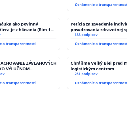
Oznámenie o transparentnost
 náuka ako povinný
Petícia za zavedenie indiv
iera je z hlásania (Rim 10,
posudzovania zdravotnej s
v
osôb s diabetom 1. a 2. typ
188 podpisov
prijímaní do Policajného z
 o transparentnosti
Oznámenie o transparentnost
 ZACHOVANIE ZÁVLAHOVÝCH
Chráňme Veľký Biel pred 
VO VÝLUČNOM
logistickým centrom
TVE A POD KONTROLOU
sov
251 podpisov
J REPUBLIKY & žiadosť na
 o transparentnosti
Oznámenie o transparentnost
zanedbaného stavu
ch a odvodňovacích
a Slovensku