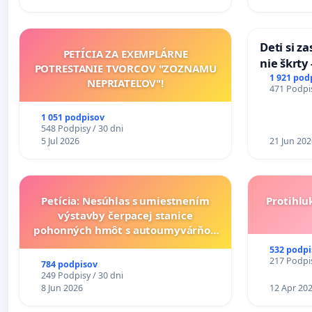
Deti si z
PETÍCIA ZA EXEMPLÁRNE
nie škrty
POTRESTANIE TVORCOV "ZOZNAMU
opatrenia
1 921 pod
NEPRIATEĽOV"!
471 Podpis
školstve
1 051 podpisov
548 Podpisy / 30 dni
5 Jul 2026
21 Jun 202
Petícia: Nesúhlas s umiestnením
Protihlu
výstavby čerpacej stanice
pohonných hmôt s autoumyvárňou
v lokalite PROMCEN, Chorvátsky
532 podpi
Grob - Čierna Voda
217 Podpis
784 podpisov
249 Podpisy / 30 dni
8 Jun 2026
12 Apr 20