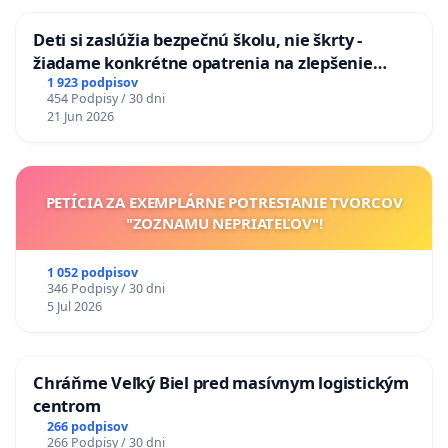
Deti si zaslúžia bezpečnú školu, nie škrty -
žiadame konkrétne opatrenia na zlepšenie
situácie v školstve
1 923 podpisov
454 Podpisy / 30 dni
21 Jun 2026
PETÍCIA ZA EXEMPLÁRNE POTRESTANIE TVORCOV
"ZOZNAMU NEPRIATEĽOV"!
1 052 podpisov
346 Podpisy / 30 dni
5 Jul 2026
Chráňme Veľký Biel pred masívnym logistickým
centrom
266 podpisov
266 Podpisy / 30 dni