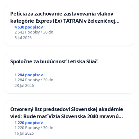
Petícia za zachovanie zastavovania vlakov
kategórie Expres (Ex) TATRAN v železničnej
stanici Púchov
4 530 podpisov
2 542 Podpisy / 30 dni
8 Jul 2026
Spoločne za budúcnosť Letiska Sliač
1 284 podpisov
1 284 Podpisy / 30 dni
23 Jul 2026
Otvorený list predsedovi Slovenskej akadémie
vied: Bude mať Vízia Slovenska 2040 mravnú
chrbticu?
1 220 podpisov
1 220 Podpisy / 30 dni
16 Jul 2026