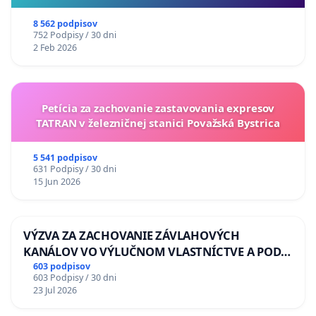
8 562 podpisov
752 Podpisy / 30 dni
2 Feb 2026
Petícia za zachovanie zastavovania expresov
TATRAN v železničnej stanici Považská Bystrica
5 541 podpisov
631 Podpisy / 30 dni
15 Jun 2026
VÝZVA ZA ZACHOVANIE ZÁVLAHOVÝCH
KANÁLOV VO VÝLUČNOM VLASTNÍCTVE A POD
KONTROLOU SLOVENSKEJ REPUBLIKY & žiadosť
603 podpisov
603 Podpisy / 30 dni
na riešenie zanedbaného stavu závlahových a
23 Jul 2026
odvodňovacích kanálov na Slovensku