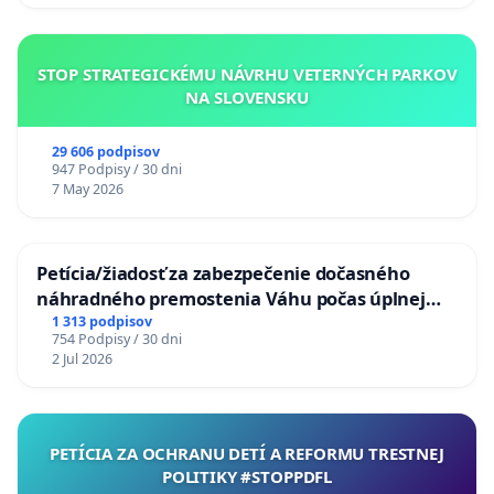
STOP STRATEGICKÉMU NÁVRHU VETERNÝCH PARKOV
NA SLOVENSKU
29 606 podpisov
947 Podpisy / 30 dni
7 May 2026
Petícia/žiadosť za zabezpečenie dočasného
náhradného premostenia Váhu počas úplnej
uzávery Vážskeho mosta v Komárne
1 313 podpisov
754 Podpisy / 30 dni
2 Jul 2026
PETÍCIA ZA OCHRANU DETÍ A REFORMU TRESTNEJ
POLITIKY #STOPPDFL