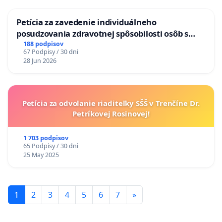
ĎUMBIERSKEJ/MAGU
Petícia za zavedenie individuálneho
posudzovania zdravotnej spôsobilosti osôb s
diabetom 1. a 2. typu pri prijímaní do
188 podpisov
67 Podpisy / 30 dni
Policajného zboru SR
28 Jun 2026
Petícia za odvolanie riaditeľky SŠŠ v Trenčíne Dr.
Petríkovej Rosinovej!
1 703 podpisov
65 Podpisy / 30 dni
25 May 2025
1
2
3
4
5
6
7
»