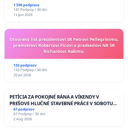
1 550 podpisov
147 Podpisy / 30 dni
11 Jun 2026
Otvorený list prezidentovi SR Petrovi Pellegrinimu,
premiérovi Robertovi Ficovi a predsedovi NR SR
Richardovi Rašimu.
133 podpisov
133 Podpisy / 30 dni
20 Jul 2026
PETÍCIA ZA POKOJNÉ RÁNA A VÍKENDY V
PREŠOVE HLUČNÉ STAVEBNÉ PRÁCE V SOBOTU
LEN OD 9.00 DO 13.00 HOD., CEZ PRACOVNÝ
67 podpisov
67 Podpisy / 30 dni
TÝŽDEŇ CIEĽ 8.00 – 18.00 HOD. A PRAVIDELNÁ
2 Aug 2026
KONTROLA STAVBY C-AREA NA