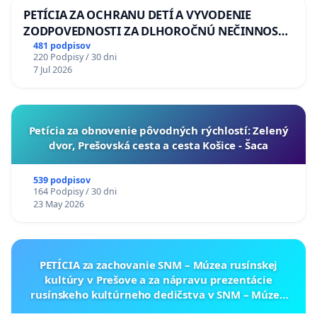
PETÍCIA ZA OCHRANU DETÍ A VYVODENIE
ZODPOVEDNOSTI ZA DLHOROČNÚ NEČINNOSŤ
A ZLYHANIE ŠTÁTU
481 podpisov
220 Podpisy / 30 dni
7 Jul 2026
​Petícia za obnovenie pôvodných rýchlostí: Zelený
dvor, Prešovská cesta a cesta Košice - Šaca
539 podpisov
164 Podpisy / 30 dni
23 May 2026
PETÍCIA za zachovanie SNM – Múzea rusínskej
kultúry v Prešove a za nápravu prezentácie
rusínskeho kultúrneho dedičstva v SNM – Múzeu
ukrajinskej kultúry vo Svidníku