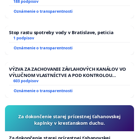
pri prijímaní do Policajného zboru SR
188 podpisov
Oznámenie o transparentnosti
Stop rastu spotreby vody v Bratislave, peticia
1 podpisov
Oznámenie o transparentnosti
VÝZVA ZA ZACHOVANIE ZÁVLAHOVÝCH KANÁLOV VO
VÝLUČNOM VLASTNÍCTVE A POD KONTROLOU
SLOVENSKEJ REPUBLIKY & žiadosť na riešenie
603 podpisov
zanedbaného stavu závlahových a odvodňovacích
Oznámenie o transparentnosti
kanálov na Slovensku
Za dokončenie starej prícestnej ťahanovskej
kaplnky v kresťanskom duchu.
Za dokončenie starej prícestnej ťahanovskej