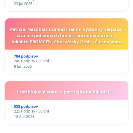
23 Jul 2026
Petícia: Nesúhlas s umiestnením výstavby čerpacej
stanice pohonných hmôt s autoumyvárňou v
lokalite PROMCEN, Chorvátsky Grob - Čierna Voda
784 podpisov
249 Podpisy / 30 dni
8 Jun 2026
Protihluková stena v petržalke na dialnici D2
538 podpisov
223 Podpisy / 30 dni
12 Apr 2023