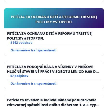
PETÍCIA ZA OCHRANU DETÍ A REFORMU TRESTNEJ
POLITIKY #STOPPDFL
PETÍCIA ZA OCHRANU DETÍ A REFORMU TRESTNEJ
POLITIKY #STOPPDFL
8 562 podpisov
Oznámenie o transparentnosti
PETÍCIA ZA POKOJNÉ RÁNA A VÍKENDY V PREŠOVE
HLUČNÉ STAVEBNÉ PRÁCE V SOBOTU LEN OD 9.00 DO
13.00 HOD., CEZ PRACOVNÝ TÝŽDEŇ CIEĽ 8.00 – 18.00
67 podpisov
HOD. A PRAVIDELNÁ KONTROLA STAVBY C-AREA NA
Oznámenie o transparentnosti
ĎUMBIERSKEJ/MAGU
Petícia za zavedenie individuálneho posudzovania
zdravotnej spôsobilosti osôb s diabetom 1. a 2. typu