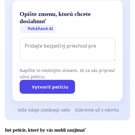
Opíšte zmenu, ktorú chcete
dosiahnuť
Poháňané AI
Napíšte to vlastnými slovami. AI za vás pripraví
silnú petíciu.
Vytvoriť petíciu
Vaše údaje zostávajú vaše
Súkromie už v návrhu
Iné petície, ktoré by vás mohli zaujímať