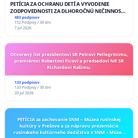
PETÍCIA ZA OCHRANU DETÍ A VYVODENIE
ZODPOVEDNOSTI ZA DLHOROČNÚ NEČINNOSŤ
A ZLYHANIE ŠTÁTU
483 podpisov
152 Podpisy / 30 dni
7 Jul 2026
Otvorený list prezidentovi SR Petrovi Pellegrinimu,
premiérovi Robertovi Ficovi a predsedovi NR SR
Richardovi Rašimu.
133 podpisov
133 Podpisy / 30 dni
20 Jul 2026
PETÍCIA za zachovanie SNM – Múzea rusínskej
kultúry v Prešove a za nápravu prezentácie
rusínskeho kultúrneho dedičstva v SNM – Múzeu