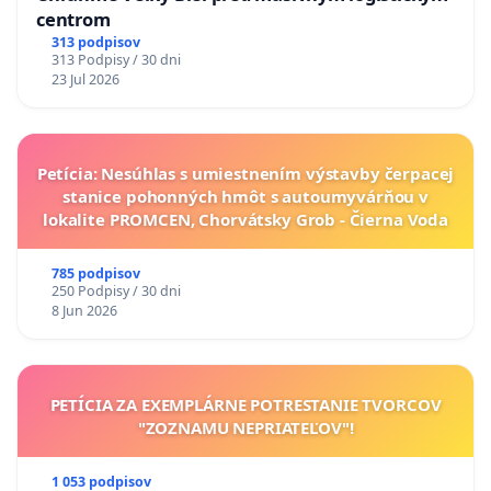
centrom
313 podpisov
313 Podpisy / 30 dni
23 Jul 2026
Petícia: Nesúhlas s umiestnením výstavby čerpacej
stanice pohonných hmôt s autoumyvárňou v
lokalite PROMCEN, Chorvátsky Grob - Čierna Voda
785 podpisov
250 Podpisy / 30 dni
8 Jun 2026
PETÍCIA ZA EXEMPLÁRNE POTRESTANIE TVORCOV
"ZOZNAMU NEPRIATEĽOV"!
1 053 podpisov