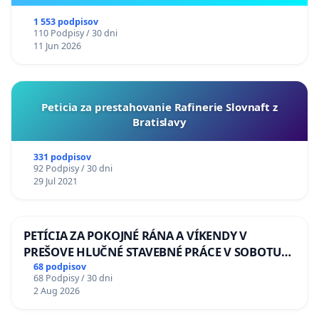
ukrajinskej kultúry vo Svidníku
1 553 podpisov
110 Podpisy / 30 dni
11 Jun 2026
Peticia za prestahovanie Rafinerie Slovnaft z
Bratislavy
331 podpisov
92 Podpisy / 30 dni
29 Jul 2021
PETÍCIA ZA POKOJNÉ RÁNA A VÍKENDY V
PREŠOVE HLUČNÉ STAVEBNÉ PRÁCE V SOBOTU
LEN OD 9.00 DO 13.00 HOD., CEZ PRACOVNÝ
68 podpisov
68 Podpisy / 30 dni
TÝŽDEŇ CIEĽ 8.00 – 18.00 HOD. A PRAVIDELNÁ
2 Aug 2026
KONTROLA STAVBY C-AREA NA
ĎUMBIERSKEJ/MAGU