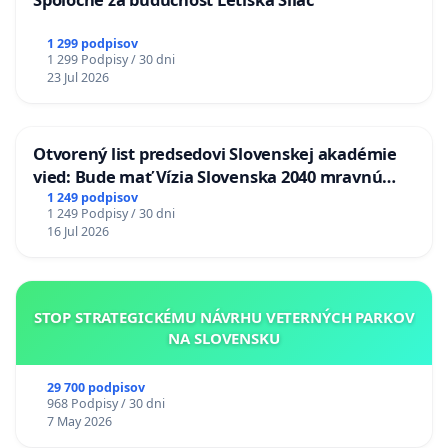
1 299 podpisov
1 299 Podpisy / 30 dni
23 Jul 2026
Otvorený list predsedovi Slovenskej akadémie
vied: Bude mať Vízia Slovenska 2040 mravnú
chrbticu?
1 249 podpisov
1 249 Podpisy / 30 dni
16 Jul 2026
STOP STRATEGICKÉMU NÁVRHU VETERNÝCH PARKOV
NA SLOVENSKU
29 700 podpisov
968 Podpisy / 30 dni
7 May 2026