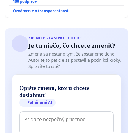
pri prijímaní do Policajného zboru SR
188 podpisov
Oznámenie o transparentnosti
ZAČNITE VLASTNÚ PETÍCIU
Je tu niečo, čo chcete zmeniť?
Zmena sa nestane tým, že zostaneme ticho.
Autor tejto petície sa postavil a podnikol kroky.
Spravíte to isté?
Opíšte zmenu, ktorú chcete
dosiahnuť
Poháňané AI