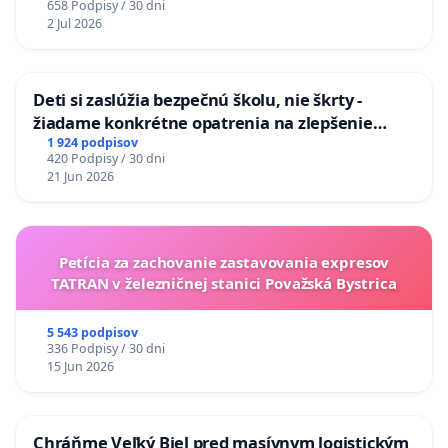
658 Podpisy / 30 dni
2 Jul 2026
Deti si zaslúžia bezpečnú školu, nie škrty -
žiadame konkrétne opatrenia na zlepšenie
situácie v školstve
1 924 podpisov
420 Podpisy / 30 dni
21 Jun 2026
Petícia za zachovanie zastavovania expresov
TATRAN v železničnej stanici Považská Bystrica
5 543 podpisov
336 Podpisy / 30 dni
15 Jun 2026
Chráňme Veľký Biel pred masívnym logistickým