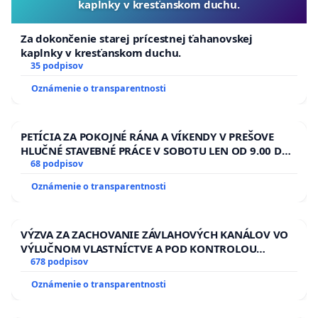
kaplnky v kresťanskom duchu.
Za dokončenie starej prícestnej ťahanovskej
kaplnky v kresťanskom duchu.
35 podpisov
Oznámenie o transparentnosti
PETÍCIA ZA POKOJNÉ RÁNA A VÍKENDY V PREŠOVE
HLUČNÉ STAVEBNÉ PRÁCE V SOBOTU LEN OD 9.00 DO
13.00 HOD., CEZ PRACOVNÝ TÝŽDEŇ CIEĽ 8.00 – 18.00
68 podpisov
HOD. A PRAVIDELNÁ KONTROLA STAVBY C-AREA NA
Oznámenie o transparentnosti
ĎUMBIERSKEJ/MAGU
VÝZVA ZA ZACHOVANIE ZÁVLAHOVÝCH KANÁLOV VO
VÝLUČNOM VLASTNÍCTVE A POD KONTROLOU
SLOVENSKEJ REPUBLIKY & žiadosť na riešenie
678 podpisov
zanedbaného stavu závlahových a odvodňovacích
Oznámenie o transparentnosti
kanálov na Slovensku