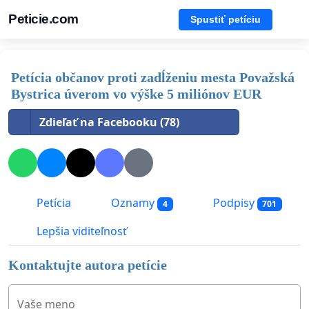
Peticie.com
Spustiť petíciu
Petícia občanov proti zadĺženiu mesta Považská
Bystrica úverom vo výške 5 miliónov EUR
Zdieľať na Facebooku (78)
Petícia
Oznamy
Podpisy
4
701
Lepšia viditeľnosť
Kontaktujte autora petície
Vaše meno