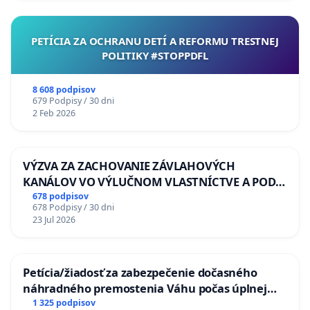
PETÍCIA ZA OCHRANU DETÍ A REFORMU TRESTNEJ
POLITIKY #STOPPDFL
8 608 podpisov
679 Podpisy / 30 dni
2 Feb 2026
VÝZVA ZA ZACHOVANIE ZÁVLAHOVÝCH
KANÁLOV VO VÝLUČNOM VLASTNÍCTVE A POD
KONTROLOU SLOVENSKEJ REPUBLIKY & žiadosť
678 podpisov
678 Podpisy / 30 dni
na riešenie zanedbaného stavu závlahových a
23 Jul 2026
odvodňovacích kanálov na Slovensku
Petícia/žiadosť za zabezpečenie dočasného
náhradného premostenia Váhu počas úplnej
uzávery Vážskeho mosta v Komárne
1 325 podpisov