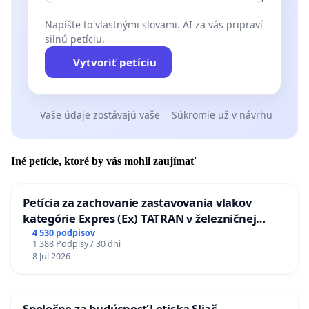
Napíšte to vlastnými slovami. AI za vás pripraví
silnú petíciu.
Vytvoriť petíciu
Vaše údaje zostávajú vaše
Súkromie už v návrhu
Iné petície, ktoré by vás mohli zaujímať
Petícia za zachovanie zastavovania vlakov
kategórie Expres (Ex) TATRAN v železničnej
stanici Púchov
4 530 podpisov
1 388 Podpisy / 30 dni
8 Jul 2026
Spoločne za budúcnosť Letiska Sliač