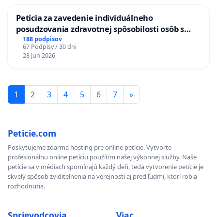
Petícia za zavedenie individuálneho
posudzovania zdravotnej spôsobilosti osôb s
diabetom 1. a 2. typu pri prijímaní do
188 podpisov
67 Podpisy / 30 dni
Policajného zboru SR
28 Jun 2026
1
2
3
4
5
6
7
»
Peticie.com
Poskytujeme zdarma hosting pre online petície. Vytvorte
profesionálnu online petíciu použítím našej výkonnej služby. Naše
petície sa v médiach spomínajú každý deň, teda vytvorenie petície je
skvelý spôsob zviditelnenia na verejnosti aj pred ľudmi, ktorí robia
rozhodnutia.
Sprievodcovia
Viac