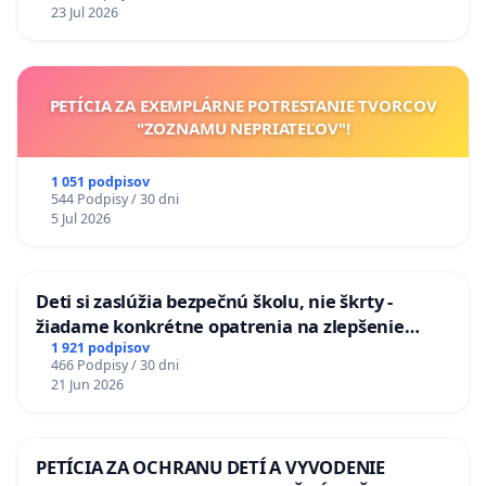
na riešenie zanedbaného stavu závlahových a
23 Jul 2026
odvodňovacích kanálov na Slovensku
PETÍCIA ZA EXEMPLÁRNE POTRESTANIE TVORCOV
"ZOZNAMU NEPRIATEĽOV"!
1 051 podpisov
544 Podpisy / 30 dni
5 Jul 2026
Deti si zaslúžia bezpečnú školu, nie škrty -
žiadame konkrétne opatrenia na zlepšenie
situácie v školstve
1 921 podpisov
466 Podpisy / 30 dni
21 Jun 2026
PETÍCIA ZA OCHRANU DETÍ A VYVODENIE