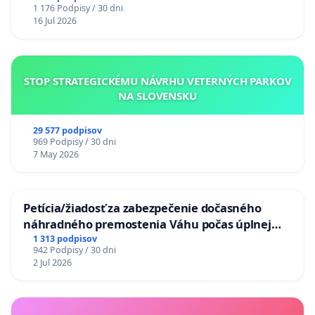
1 176 Podpisy / 30 dni
16 Jul 2026
STOP STRATEGICKÉMU NÁVRHU VETERNÝCH PARKOV
NA SLOVENSKU
29 577 podpisov
969 Podpisy / 30 dni
7 May 2026
Petícia/žiadosť za zabezpečenie dočasného
náhradného premostenia Váhu počas úplnej
uzávery Vážskeho mosta v Komárne
1 313 podpisov
942 Podpisy / 30 dni
2 Jul 2026