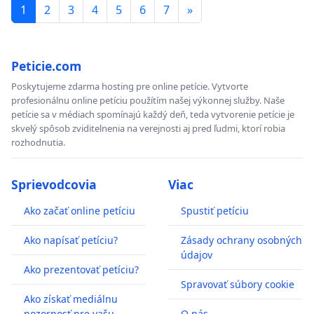
1
2
3
4
5
6
7
»
Peticie.com
Poskytujeme zdarma hosting pre online petície. Vytvorte
profesionálnu online petíciu použítím našej výkonnej služby. Naše
petície sa v médiach spomínajú každý deň, teda vytvorenie petície je
skvelý spôsob zviditelnenia na verejnosti aj pred ľudmi, ktorí robia
rozhodnutia.
Sprievodcovia
Viac
Ako začať online petíciu
Spustiť petíciu
Ako napísať petíciu?
Zásady ochrany osobných
údajov
Ako prezentovať petíciu?
Spravovať súbory cookie
Ako získať mediálnu
pozornosť pre vašu
O nás