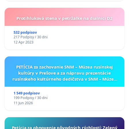
Protihluková stena v petržalke na dialnici D2
532 podpisov
217 Podpisy / 30 dni
12 Apr 2023
PETÍCIA za zachovanie SNM – Múzea rusínskej
kultúry v Prešove a za nápravu prezentácie
rusínskeho kultúrneho dedičstva v SNM – Múzeu
ukrajinskej kultúry vo Svidníku
1 549 podpisov
199 Podpisy / 30 dni
11 Jun 2026
​Petícia za obnovenie pôvodných rýchlostí: Zelený