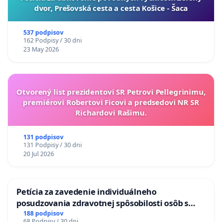
dvor, Prešovská cesta a cesta Košice - Šaca
537 podpisov
162 Podpisy / 30 dni
23 May 2026
Otvorený list prezidentovi SR Petrovi Pellegrinimu,
premiérovi Robertovi Ficovi a predsedovi NR SR
Richardovi Rašimu.
131 podpisov
131 Podpisy / 30 dni
20 Jul 2026
Petícia za zavedenie individuálneho
posudzovania zdravotnej spôsobilosti osôb s
diabetom 1. a 2. typu pri prijímaní do
188 podpisov
68 Podpisy / 30 dni