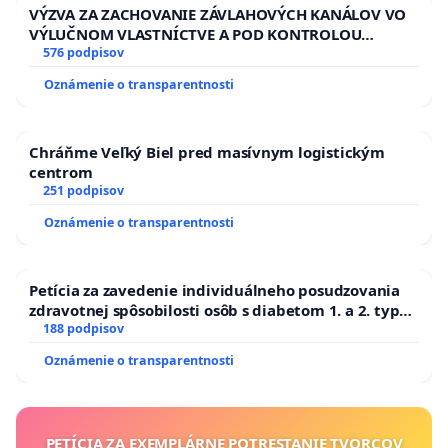
VÝZVA ZA ZACHOVANIE ZÁVLAHOVÝCH KANÁLOV VO
VÝLUČNOM VLASTNÍCTVE A POD KONTROLOU
SLOVENSKEJ REPUBLIKY & žiadosť na riešenie
576 podpisov
zanedbaného stavu závlahových a odvodňovacích
Oznámenie o transparentnosti
kanálov na Slovensku
Chráňme Veľký Biel pred masívnym logistickým
centrom
251 podpisov
Oznámenie o transparentnosti
Petícia za zavedenie individuálneho posudzovania
zdravotnej spôsobilosti osôb s diabetom 1. a 2. typu
pri prijímaní do Policajného zboru SR
188 podpisov
Oznámenie o transparentnosti
PETÍCIA ZA EXEMPLÁRNE POTRESTANIE TVORCOV