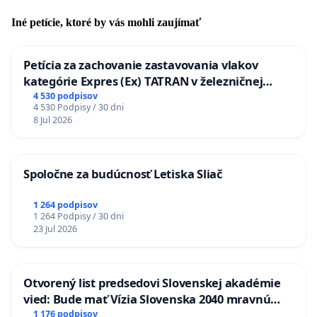
Iné petície, ktoré by vás mohli zaujímať
Petícia za zachovanie zastavovania vlakov
kategórie Expres (Ex) TATRAN v železničnej
stanici Púchov
4 530 podpisov
4 530 Podpisy / 30 dni
8 Jul 2026
Spoločne za budúcnosť Letiska Sliač
1 264 podpisov
1 264 Podpisy / 30 dni
23 Jul 2026
Otvorený list predsedovi Slovenskej akadémie
vied: Bude mať Vízia Slovenska 2040 mravnú
chrbticu?
1 176 podpisov