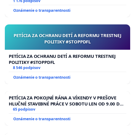
1 176 podpisov
Oznámenie o transparentnosti
PETÍCIA ZA OCHRANU DETÍ A REFORMU TRESTNEJ
POLITIKY #STOPPDFL
PETÍCIA ZA OCHRANU DETÍ A REFORMU TRESTNEJ
POLITIKY #STOPPDFL
8 546 podpisov
Oznámenie o transparentnosti
PETÍCIA ZA POKOJNÉ RÁNA A VÍKENDY V PREŠOVE
HLUČNÉ STAVEBNÉ PRÁCE V SOBOTU LEN OD 9.00 DO
13.00 HOD., CEZ PRACOVNÝ TÝŽDEŇ CIEĽ 8.00 – 18.00
65 podpisov
HOD. A PRAVIDELNÁ KONTROLA STAVBY C-AREA NA
Oznámenie o transparentnosti
ĎUMBIERSKEJ/MAGU