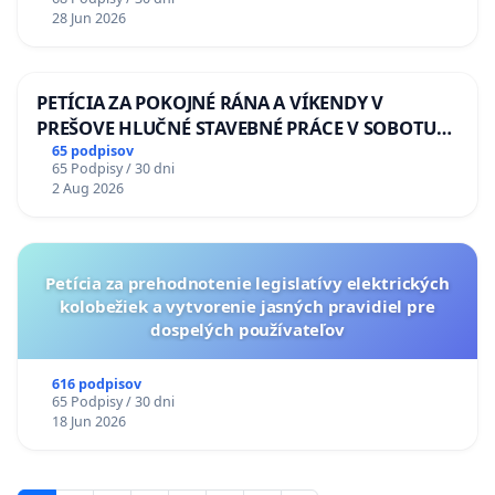
Policajného zboru SR
28 Jun 2026
PETÍCIA ZA POKOJNÉ RÁNA A VÍKENDY V
PREŠOVE HLUČNÉ STAVEBNÉ PRÁCE V SOBOTU
LEN OD 9.00 DO 13.00 HOD., CEZ PRACOVNÝ
65 podpisov
65 Podpisy / 30 dni
TÝŽDEŇ CIEĽ 8.00 – 18.00 HOD. A PRAVIDELNÁ
2 Aug 2026
KONTROLA STAVBY C-AREA NA
ĎUMBIERSKEJ/MAGU
Petícia za prehodnotenie legislatívy elektrických
kolobežiek a vytvorenie jasných pravidiel pre
dospelých používateľov
616 podpisov
65 Podpisy / 30 dni
18 Jun 2026