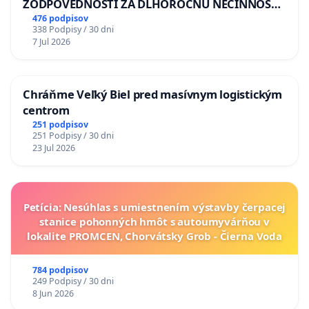
ZODPOVEDNOSTI ZA DLHOROČNÚ NEČINNOSŤ
A ZLYHANIE ŠTÁTU
476 podpisov
338 Podpisy / 30 dni
7 Jul 2026
Chráňme Veľký Biel pred masívnym logistickým
centrom
251 podpisov
251 Podpisy / 30 dni
23 Jul 2026
Petícia: Nesúhlas s umiestnením výstavby čerpacej
stanice pohonných hmôt s autoumyvárňou v
lokalite PROMCEN, Chorvátsky Grob - Čierna Voda
784 podpisov
249 Podpisy / 30 dni
8 Jun 2026