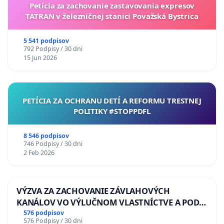
Petícia za zachovanie zastavovania expresov
TATRAN v železničnej stanici Považská Bystrica
5 541 podpisov
792 Podpisy / 30 dni
15 Jun 2026
PETÍCIA ZA OCHRANU DETÍ A REFORMU TRESTNEJ
POLITIKY #STOPPDFL
8 546 podpisov
746 Podpisy / 30 dni
2 Feb 2026
VÝZVA ZA ZACHOVANIE ZÁVLAHOVÝCH
KANÁLOV VO VÝLUČNOM VLASTNÍCTVE A POD
KONTROLOU SLOVENSKEJ REPUBLIKY & žiadosť
576 podpisov
576 Podpisy / 30 dni