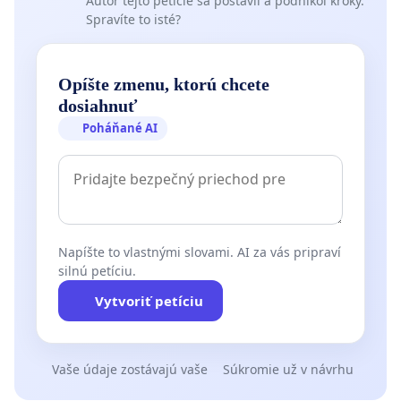
Autor tejto petície sa postavil a podnikol kroky.
Spravíte to isté?
Opíšte zmenu, ktorú chcete
dosiahnuť
Poháňané AI
Napíšte to vlastnými slovami. AI za vás pripraví
silnú petíciu.
Vytvoriť petíciu
Vaše údaje zostávajú vaše
Súkromie už v návrhu