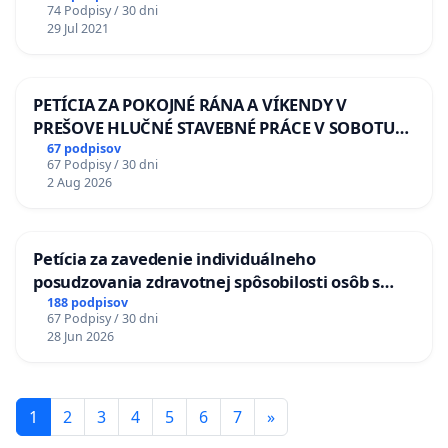
74 Podpisy / 30 dni
29 Jul 2021
PETÍCIA ZA POKOJNÉ RÁNA A VÍKENDY V
PREŠOVE HLUČNÉ STAVEBNÉ PRÁCE V SOBOTU
LEN OD 9.00 DO 13.00 HOD., CEZ PRACOVNÝ
67 podpisov
67 Podpisy / 30 dni
TÝŽDEŇ CIEĽ 8.00 – 18.00 HOD. A PRAVIDELNÁ
2 Aug 2026
KONTROLA STAVBY C-AREA NA
ĎUMBIERSKEJ/MAGU
Petícia za zavedenie individuálneho
posudzovania zdravotnej spôsobilosti osôb s
diabetom 1. a 2. typu pri prijímaní do
188 podpisov
67 Podpisy / 30 dni
Policajného zboru SR
28 Jun 2026
1
2
3
4
5
6
7
»