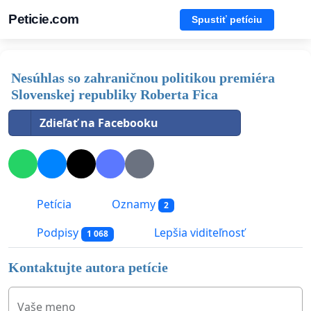
Peticie.com
Spustiť petíciu
Nesúhlas so zahraničnou politikou premiéra
Slovenskej republiky Roberta Fica
Zdieľať na Facebooku
Petícia
Oznamy
2
Podpisy
Lepšia viditeľnosť
1 068
Kontaktujte autora petície
Vaše meno