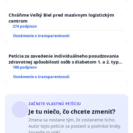
Chráňme Veľký Biel pred masívnym logistickým
centrom
274 podpisov
Oznámenie o transparentnosti
Petícia za zavedenie individuálneho posudzovania
zdravotnej spôsobilosti osôb s diabetom 1. a 2. typu
pri prijímaní do Policajného zboru SR
188 podpisov
Oznámenie o transparentnosti
ZAČNITE VLASTNÚ PETÍCIU
Je tu niečo, čo chcete zmeniť?
Zmena sa nestane tým, že zostaneme ticho.
Autor tejto petície sa postavil a podnikol kroky.
Spravíte to isté?