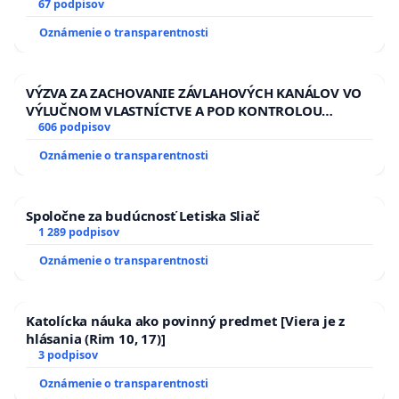
13.00 HOD., CEZ PRACOVNÝ TÝŽDEŇ CIEĽ 8.00 – 18.00
67 podpisov
HOD. A PRAVIDELNÁ KONTROLA STAVBY C-AREA NA
Oznámenie o transparentnosti
ĎUMBIERSKEJ/MAGU
VÝZVA ZA ZACHOVANIE ZÁVLAHOVÝCH KANÁLOV VO
VÝLUČNOM VLASTNÍCTVE A POD KONTROLOU
SLOVENSKEJ REPUBLIKY & žiadosť na riešenie
606 podpisov
zanedbaného stavu závlahových a odvodňovacích
Oznámenie o transparentnosti
kanálov na Slovensku
Spoločne za budúcnosť Letiska Sliač
1 289 podpisov
Oznámenie o transparentnosti
Katolícka náuka ako povinný predmet [Viera je z
hlásania (Rim 10, 17)]
3 podpisov
Oznámenie o transparentnosti