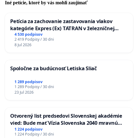
Iné petície, ktoré by vás mohli zaujímať
Petícia za zachovanie zastavovania vlakov
kategórie Expres (Ex) TATRAN v železničnej
stanici Púchov
4 530 podpisov
2 419 Podpisy / 30 dni
8 Jul 2026
Spoločne za budúcnosť Letiska Sliač
1 289 podpisov
1 289 Podpisy / 30 dni
23 Jul 2026
Otvorený list predsedovi Slovenskej akadémie
vied: Bude mať Vízia Slovenska 2040 mravnú
chrbticu?
1 224 podpisov
1 224 Podpisy / 30 dni