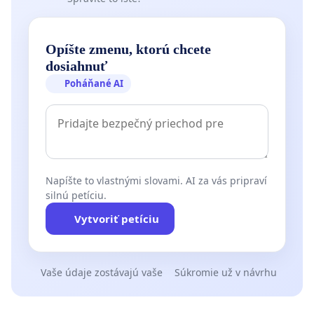
Opíšte zmenu, ktorú chcete
dosiahnuť
Poháňané AI
Napíšte to vlastnými slovami. AI za vás pripraví
silnú petíciu.
Vytvoriť petíciu
Vaše údaje zostávajú vaše
Súkromie už v návrhu