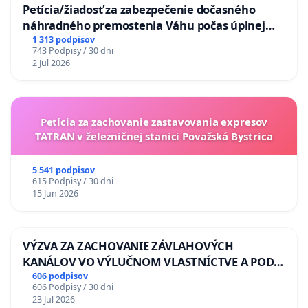
Petícia/žiadosť za zabezpečenie dočasného
náhradného premostenia Váhu počas úplnej
uzávery Vážskeho mosta v Komárne
1 313 podpisov
743 Podpisy / 30 dni
2 Jul 2026
Petícia za zachovanie zastavovania expresov
TATRAN v železničnej stanici Považská Bystrica
5 541 podpisov
615 Podpisy / 30 dni
15 Jun 2026
VÝZVA ZA ZACHOVANIE ZÁVLAHOVÝCH
KANÁLOV VO VÝLUČNOM VLASTNÍCTVE A POD
KONTROLOU SLOVENSKEJ REPUBLIKY & žiadosť
606 podpisov
606 Podpisy / 30 dni
na riešenie zanedbaného stavu závlahových a
23 Jul 2026