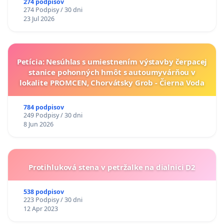
274 podpisov
274 Podpisy / 30 dni
23 Jul 2026
Petícia: Nesúhlas s umiestnením výstavby čerpacej
stanice pohonných hmôt s autoumyvárňou v
lokalite PROMCEN, Chorvátsky Grob - Čierna Voda
784 podpisov
249 Podpisy / 30 dni
8 Jun 2026
Protihluková stena v petržalke na dialnici D2
538 podpisov
223 Podpisy / 30 dni
12 Apr 2023