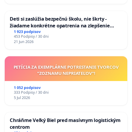
odvodňovacích kanálov na Slovensku
Deti si zaslúžia bezpečnú školu, nie škrty -
žiadame konkrétne opatrenia na zlepšenie
situácie v školstve
1 923 podpisov
453 Podpisy / 30 dni
21 Jun 2026
PETÍCIA ZA EXEMPLÁRNE POTRESTANIE TVORCOV
"ZOZNAMU NEPRIATEĽOV"!
1 052 podpisov
333 Podpisy / 30 dni
5 Jul 2026
Chráňme Veľký Biel pred masívnym logistickým
centrom