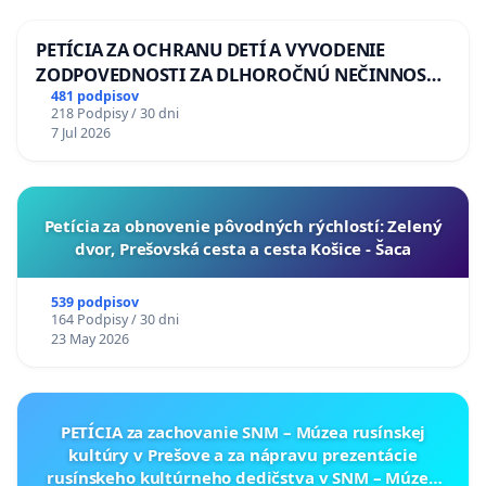
PETÍCIA ZA OCHRANU DETÍ A VYVODENIE
ZODPOVEDNOSTI ZA DLHOROČNÚ NEČINNOSŤ
A ZLYHANIE ŠTÁTU
481 podpisov
218 Podpisy / 30 dni
7 Jul 2026
​Petícia za obnovenie pôvodných rýchlostí: Zelený
dvor, Prešovská cesta a cesta Košice - Šaca
539 podpisov
164 Podpisy / 30 dni
23 May 2026
PETÍCIA za zachovanie SNM – Múzea rusínskej
kultúry v Prešove a za nápravu prezentácie
rusínskeho kultúrneho dedičstva v SNM – Múzeu