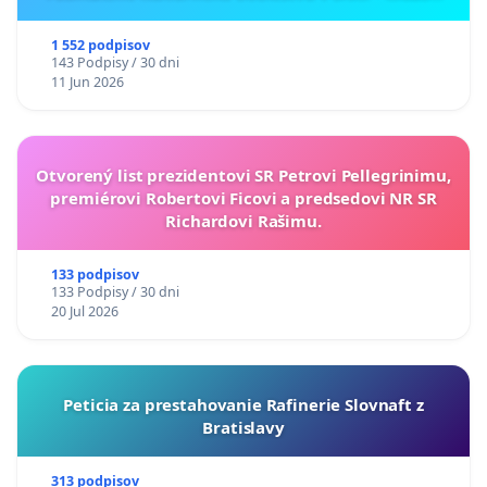
ukrajinskej kultúry vo Svidníku
1 552 podpisov
143 Podpisy / 30 dni
11 Jun 2026
Otvorený list prezidentovi SR Petrovi Pellegrinimu,
premiérovi Robertovi Ficovi a predsedovi NR SR
Richardovi Rašimu.
133 podpisov
133 Podpisy / 30 dni
20 Jul 2026
Peticia za prestahovanie Rafinerie Slovnaft z
Bratislavy
313 podpisov