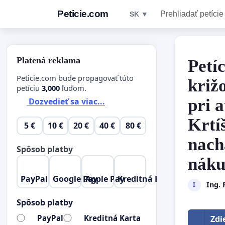
Peticie.com
Prehliadať petície
SK ▼
Platená reklama
Petí
Peticie.com bude propagovať túto
križ
petíciu
3,000
ľuďom.
pri 
Dozvedieť sa viac...
Krtí
5 €
10 €
20 €
40 €
80 €
nach
Spôsob platby
náku
PayPal
Google Pay
Apple Pay
Kreditná Karta
Ing. 
I
Spôsob platby
PayPal
Kreditná Karta
Zdi