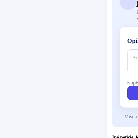
Opí
Napíš
Vaše ú
Iné petície,