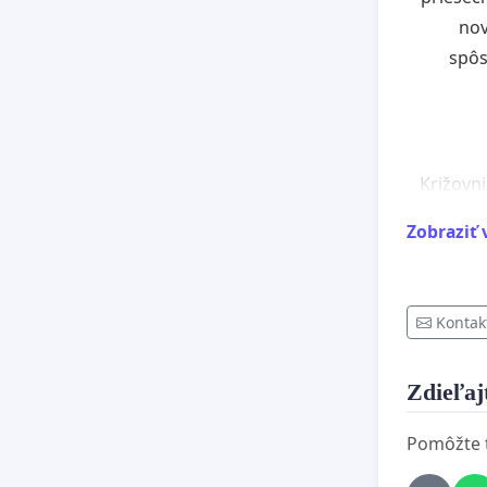
nov
spôs
Križovni
Veľký
Zobraziť 
plynu
a) Pred
Kontak
Luč
zásobov
Zdieľajt
Pomôžte te
osobn