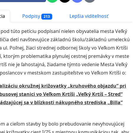
cia
Podpisy
Lepšia viditeľnosť
213
d túto petíciu podpísaní nielen obyvatelia mesta Veľký
odičia detí navštevujúce základnú školu/základnú umeleckú
a ul. Poľnej, žiaci strednej odbornej školy vo Veľkom Krtíši
í, ktorým problematika plynulej cestnej premávky v meste
rtíš nie je ľahostajná, žiadame týmto vedenie Mesta Veľký
a poslancov v mestskom zastupiteľstve vo Veľkom Krtíši o:
alizáciu okružnej križovatky „kruhového objazdu“ pri
usovej stanici vo Veľkom Krtíši „Veľký Krtíš – Stred“
dzajúcej sa v blízkosti nákupného strediska „Billa“
om a cieľom stavby by bolo prebudovanie nevyhovujúcej
ej križovatky ciest I/75 s miestnou komunikáciou tak, aby