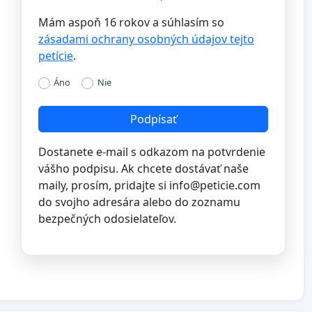
Mám aspoň 16 rokov a súhlasím so
zásadami ochrany osobných údajov tejto
petície
.
Áno
Nie
Podpísať
Dostanete e-mail s odkazom na potvrdenie
vášho podpisu. Ak chcete dostávať naše
maily, prosím, pridajte si
info@peticie.com
do svojho adresára alebo do zoznamu
bezpečných odosielateľov.