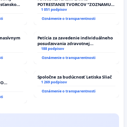
esťanskom
POTRESTANIE TVORCOV "ZOZNAMU
NEPRIATEĽOV"!
1 051 podpisov
ti
Oznámenie o transparentnosti
 masívnym
Petícia za zavedenie individuálneho
posudzovania zdravotnej
spôsobilosti osôb s diabetom 1. a 2.
188 podpisov
typu pri prijímaní do Policajného
ti
Oznámenie o transparentnosti
zboru SR
Spoločne za budúcnosť Letiska Sliač
VO
1 269 podpisov
A POD
Oznámenie o transparentnosti
REPUBLIKY
ti
nedbaného
dňovacích