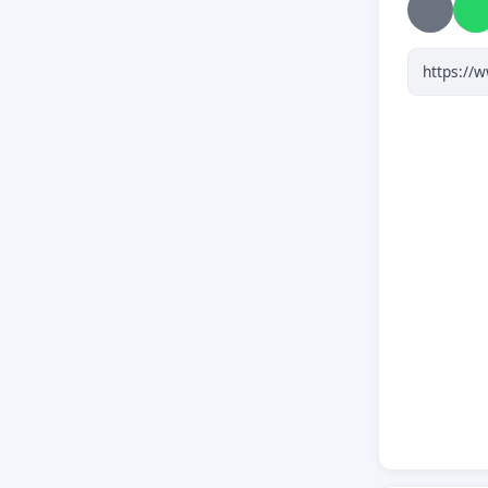
b) Vyt
obyv
obo
c) Aut
vplýva p
Okr
prichádz
d) Vý
Nemcovej
I/75 od
e) Rekon
rýchl