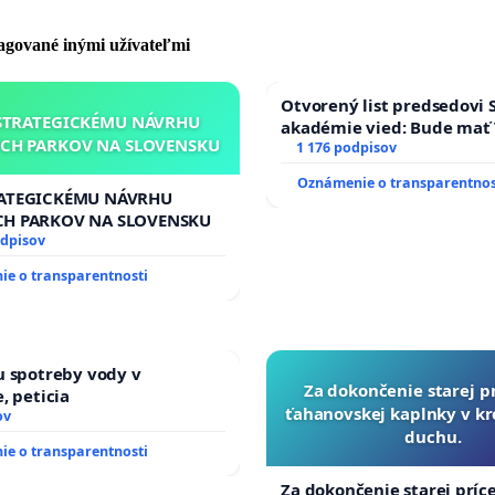
prechod na priechodoch pre chodcov.
pagované inými užívateľmi
Otvorený list predsedovi 
STRATEGICKÉMU NÁVRHU
akadémie vied: Bude mať 
CH PARKOV NA SLOVENSKU
Slovenska 2040 mravnú ch
1 176 podpisov
Oznámenie o transparentnos
RATEGICKÉMU NÁVRHU
CH PARKOV NA SLOVENSKU
odpisov
e o transparentnosti
u spotreby vody v
Za dokončenie starej p
, peticia
ťahanovskej kaplnky v k
ov
duchu.
e o transparentnosti
Za dokončenie starej príc