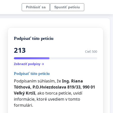
Prihlásiť sa
Spustiť petíciu
Podpísať túto petíciu
213
Cieľ: 500
Zobraziť podpisy →
Podpísať túto petíciu
Podpísaním súhlasím, že
Ing. Riana
Tóthová, P.O.Hviezdoslava 819/33, 990 01
Veľký Krtíš
, ako tvorca petície, uvidí
informácie, ktoré uvediem v tomto
formulári.