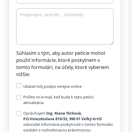
Súhlasím s tým, aby autor petície mohol
použiť informácie, ktoré poskytnem v
tomto formulári, na účely, ktoré vyberiem
nižšie:
Ukázať môj podpis verejne online
Pošlite mi e-mail, keď bude k tejto petícii
aktualizácia
Oprávňujem
Ing. Riana Tóthová,
P.O.Hviezdoslava 819/33, 990 01 Veľký Krtíš
odovzdať informácie poskytnuté v tomto formulári
osobám s rozhodovacou právomocou.