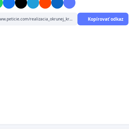
vorenie jednosmernej cesty na Okružnej ulici znemožnilo
ateľom Venevskej a Okružnej ulice využívať cestu ako
Kopírovať odkaz
jsmernú, čím sa znásobil počet vodičov využívajúcich
predmetnú „kritickú“ križovatku.
obusová zástavka „Veľký Krtíš – STRED“ zase nepriaznivo
re vodičov prichádzajúcich z vedľajšej cesty (z Venevskej a
užnej ulice), kde sa stávajú prekážkou pre autobusy
ajúce z hlavnej cesty smerujúce na autobusovú zástavku.
hľad vodičov prichádzajúcich z vedľajšej cesty ( z ulíc B.
, Lučenskej, Hviezdoslavovej) je tiež znížený, keďže cesta
 „Levíc“ je mierne ľavotočivá a tiež dostatočnému výhľadu
bráni múr priľahlej nehnuteľnosti.
štrukciou križovatky na okružnú križovatku by sa znížila
osť vozidiel na ceste I/75 čím by sa zabezpečil bezpečný