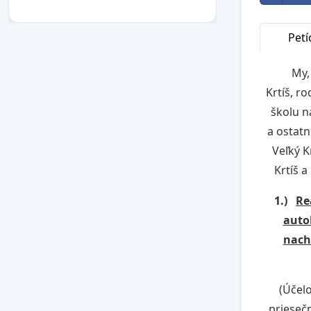
Petí
My, po
Krtíš, r
školu n
a ostatn
Veľký K
Krtíš 
1.)
Re
autob
nachá
(Účel
priesečn