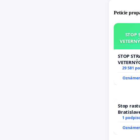
Petície pro
STOP 
VETERNÝ
STOP ST
VETERNÝ
29 581 p
Oznámeni
Stop rast
Bratislave
1 podpis
Oznámeni