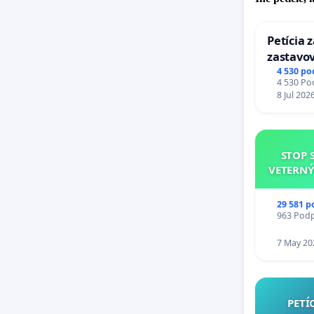
Petícia 
zastavov
Expres (
4 530 po
4 530 Pod
stanici 
8 Jul 202
STOP 
VETERNÝ
29 581 p
963 Podpi
7 May 20
PETÍ