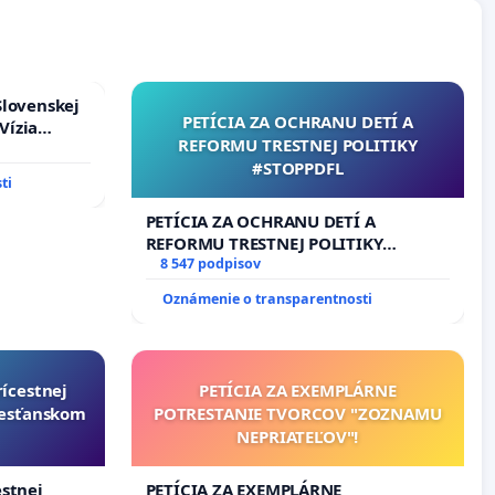
Slovenskej
PETÍCIA ZA OCHRANU DETÍ A
Vízia
REFORMU TRESTNEJ POLITIKY
rbticu?
#STOPPDFL
ti
PETÍCIA ZA OCHRANU DETÍ A
REFORMU TRESTNEJ POLITIKY
#STOPPDFL
8 547 podpisov
Oznámenie o transparentnosti
rícestnej
PETÍCIA ZA EXEMPLÁRNE
resťanskom
POTRESTANIE TVORCOV "ZOZNAMU
NEPRIATEĽOV"!
estnej
PETÍCIA ZA EXEMPLÁRNE