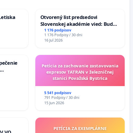
Letiska
Otvorený list predsedovi
Slovenskej akadémie vied: Bude
mať Vízia Slovenska 2040 mravnú
1 176 podpisov
1 176 Podpisy / 30 dni
chrbticu?
16 Jul 2026
zpečenie
Petícia za zachovanie zastavovania
expresov TATRAN v železničnej
s úplnej
stanici Považská Bystrica
a v
5 541 podpisov
791 Podpisy / 30 dni
15 Jun 2026
PETÍCIA ZA EXEMPLÁRNE
V VO