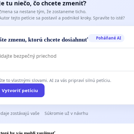
Je tu niečo, čo chcete zmeniť?
Zmena sa nestane tým, že zostaneme ticho.
Autor tejto petície sa postavil a podnikol kroky. Spravíte to isté?
Poháňané AI
šte zmenu, ktorú chcete dosiahnuť
te to vlastnými slovami. AI za vás pripraví silnú petíciu.
Vytvoriť petíciu
daje zostávajú vaše
Súkromie už v návrhu
 ktoré by vás mohli zaujímať