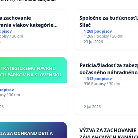
za zachovanie
Spoločne za budúcnosť 
ania vlakov kategórie
Sliač
Ex) TATRAN v železničnej
dpisov
1 269 podpisov
pisy / 30 dni
1 269 Podpisy / 30 dni
Púchov
6
23 Jul 2026
Petícia/žiadosť za zabe
STRATEGICKÉMU NÁVRHU
dočasného náhradného
CH PARKOV NA SLOVENSKU
premostenia Váhu poča
1 313 podpisov
936 Podpisy / 30 dni
uzávery Vážskeho most
odpisov
Komárne
sy / 30 dni
26
2 Jul 2026
VÝZVA ZA ZACHOVANIE
CIA ZA OCHRANU DETÍ A
ZÁVLAHOVÝCH KANÁLO