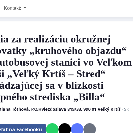
Kontakt:
cia za realizáciu okružnej
ovatky „kruhového objazdu“
autobusovej stanici vo Veľkom
ši „Veľký Krtíš – Stred“
ádzajúcej sa v blízkosti
pného strediska „Billa“
Riana Tóthová, P.O.Hviezdoslava 819/33, 990 01 Veľký Krtíš
· SK
eľať na Facebooku