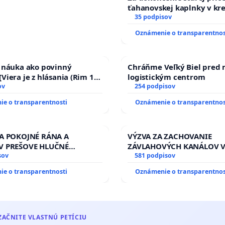
ťahanovskej kaplnky v kr
duchu.
35 podpisov
Oznámenie o transparentnos
a náuka ako povinný
Chráňme Veľký Biel pred
Viera je z hlásania (Rim 10,
logistickým centrom
ov
254 podpisov
e o transparentnosti
Oznámenie o transparentnos
ZA POKOJNÉ RÁNA A
VÝZVA ZA ZACHOVANIE
V PREŠOVE HLUČNÉ
ZÁVLAHOVÝCH KANÁLOV 
 PRÁCE V SOBOTU LEN OD
sov
VÝLUČNOM VLASTNÍCTVE 
581 podpisov
13.00 HOD., CEZ PRACOVNÝ
KONTROLOU SLOVENSKEJ 
e o transparentnosti
Oznámenie o transparentnos
EĽ 8.00 – 18.00 HOD. A
& žiadosť na riešenie za
NÁ KONTROLA STAVBY C-
stavu závlahových a odvo
 ĎUMBIERSKEJ/MAGU
kanálov na Slovensku
ZAČNITE VLASTNÚ PETÍCIU