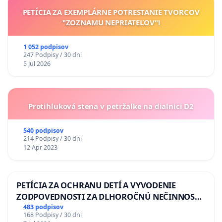
PETÍCIA ZA EXEMPLÁRNE POTRESTANIE TVORCOV
"ZOZNAMU NEPRIATEĽOV"!
1 052 podpisov
247 Podpisy / 30 dni
5 Jul 2026
Protihluková stena v petržalke na dialnici D2
540 podpisov
214 Podpisy / 30 dni
12 Apr 2023
PETÍCIA ZA OCHRANU DETÍ A VYVODENIE
ZODPOVEDNOSTI ZA DLHOROČNÚ NEČINNOSŤ
A ZLYHANIE ŠTÁTU
483 podpisov
168 Podpisy / 30 dni