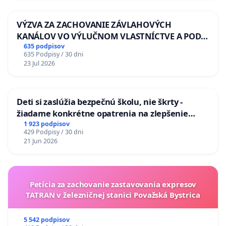
VÝZVA ZA ZACHOVANIE ZÁVLAHOVÝCH
KANÁLOV VO VÝLUČNOM VLASTNÍCTVE A POD
KONTROLOU SLOVENSKEJ REPUBLIKY & žiadosť
635 podpisov
635 Podpisy / 30 dni
na riešenie zanedbaného stavu závlahových a
23 Jul 2026
odvodňovacích kanálov na Slovensku
Deti si zaslúžia bezpečnú školu, nie škrty -
žiadame konkrétne opatrenia na zlepšenie
situácie v školstve
1 923 podpisov
429 Podpisy / 30 dni
21 Jun 2026
Petícia za zachovanie zastavovania expresov
TATRAN v železničnej stanici Považská Bystrica
5 542 podpisov