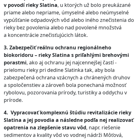
v povodí rieky Slatina
, u ktorých už bolo preukázané
priame alebo nepriame, úmyselné alebo neúmyselné
vypúšťanie odpadových vôd alebo iného znečistenia do
rieky bez povolenia alebo nad povolené množstvá
a koncentrácie znečisťujúcich látok.
3. Zabezpečiť reálnu ochranu regionálneho
biokoridoru – rieky Slatina s priľahlými brehovými
porastmi
, ako aj ochranu jej najcennejšej častí -
prielomu rieky pri dedine Slatinka tak, aby bola
zabezpečená ochrana vzácnych a chránených druhov
a spoločenstiev a zároveň bola ponechaná možnosť
rybolovu, pozorovania prírody, turistiky a oddychu v
prírode.
4. Vypracovať komplexnú štúdiu revitalizácie rieky
Slatina a jej povodia a následne podľa nej realizovať
opatrenia na zlepšenie stavu vôd
, napr. riešenie
sedimentov a kvality vôd vo vodnej nádrži Môťová,