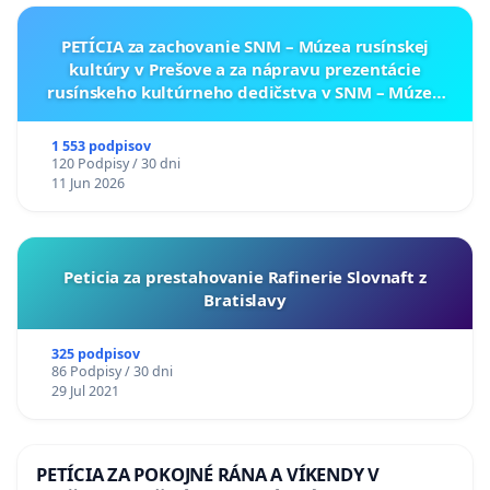
PETÍCIA za zachovanie SNM – Múzea rusínskej
kultúry v Prešove a za nápravu prezentácie
rusínskeho kultúrneho dedičstva v SNM – Múzeu
ukrajinskej kultúry vo Svidníku
1 553 podpisov
120 Podpisy / 30 dni
11 Jun 2026
Peticia za prestahovanie Rafinerie Slovnaft z
Bratislavy
325 podpisov
86 Podpisy / 30 dni
29 Jul 2021
PETÍCIA ZA POKOJNÉ RÁNA A VÍKENDY V