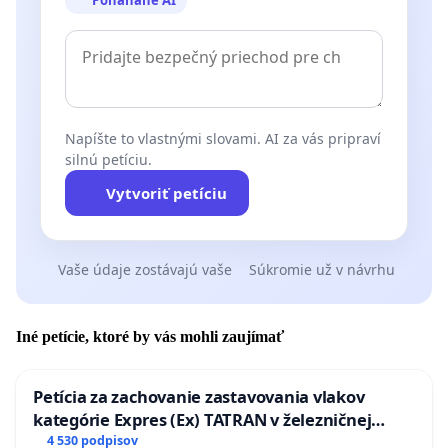
Napíšte to vlastnými slovami. AI za vás pripraví
silnú petíciu.
Vytvoriť petíciu
Vaše údaje zostávajú vaše
Súkromie už v návrhu
Iné petície, ktoré by vás mohli zaujímať
Petícia za zachovanie zastavovania vlakov
kategórie Expres (Ex) TATRAN v železničnej
stanici Púchov
4 530 podpisov