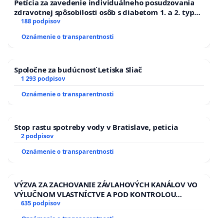
Petícia za zavedenie individuálneho posudzovania
zdravotnej spôsobilosti osôb s diabetom 1. a 2. typu
pri prijímaní do Policajného zboru SR
188 podpisov
Oznámenie o transparentnosti
Spoločne za budúcnosť Letiska Sliač
1 293 podpisov
Oznámenie o transparentnosti
Stop rastu spotreby vody v Bratislave, peticia
2 podpisov
Oznámenie o transparentnosti
VÝZVA ZA ZACHOVANIE ZÁVLAHOVÝCH KANÁLOV VO
VÝLUČNOM VLASTNÍCTVE A POD KONTROLOU
SLOVENSKEJ REPUBLIKY & žiadosť na riešenie
635 podpisov
zanedbaného stavu závlahových a odvodňovacích