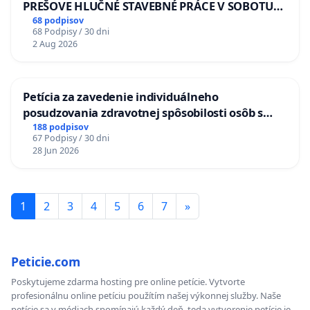
PREŠOVE HLUČNÉ STAVEBNÉ PRÁCE V SOBOTU
LEN OD 9.00 DO 13.00 HOD., CEZ PRACOVNÝ
68 podpisov
68 Podpisy / 30 dni
TÝŽDEŇ CIEĽ 8.00 – 18.00 HOD. A PRAVIDELNÁ
2 Aug 2026
KONTROLA STAVBY C-AREA NA
ĎUMBIERSKEJ/MAGU
Petícia za zavedenie individuálneho
posudzovania zdravotnej spôsobilosti osôb s
diabetom 1. a 2. typu pri prijímaní do
188 podpisov
67 Podpisy / 30 dni
Policajného zboru SR
28 Jun 2026
1
2
3
4
5
6
7
»
Peticie.com
Poskytujeme zdarma hosting pre online petície. Vytvorte
profesionálnu online petíciu použítím našej výkonnej služby. Naše
petície sa v médiach spomínajú každý deň, teda vytvorenie petície je