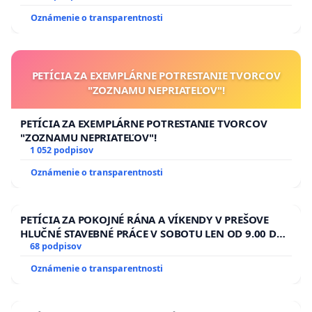
Dúbravská cesta 9, 845 23, Bratislava
Oznámenie o transparentnosti
Prof. PaeDr. Ján Koščo, PhD., Slovenská
ichtyologická spoločnosť, Katedra ekológie,
Prešovská univerzita, Ul. 17. novembra 15., 080 01
PETÍCIA ZA EXEMPLÁRNE POTRESTANIE TVORCOV
Prešov
"ZOZNAMU NEPRIATEĽOV"!
Vo Zvolene, 5. 6. 2020
PETÍCIA ZA EXEMPLÁRNE POTRESTANIE TVORCOV
"ZOZNAMU NEPRIATEĽOV"!
Viac informácií nájdete
TU
.
1 052 podpisov
Oznámenie o transparentnosti
PETÍCIA ZA POKOJNÉ RÁNA A VÍKENDY V PREŠOVE
HLUČNÉ STAVEBNÉ PRÁCE V SOBOTU LEN OD 9.00 DO
13.00 HOD., CEZ PRACOVNÝ TÝŽDEŇ CIEĽ 8.00 – 18.00
68 podpisov
HOD. A PRAVIDELNÁ KONTROLA STAVBY C-AREA NA
Oznámenie o transparentnosti
ĎUMBIERSKEJ/MAGU