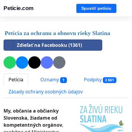
Peticie.com
Spustiť petíciu
Petícia za ochranu a obnovu rieky Slatina
Zdieľať na Facebooku (1361)
Petícia
Oznamy
Podpisy
1
2 661
Zásady ochrany osobných údajov
My, občania a občianky
Slovenska, žiadame od
kompetentných orgánov
,