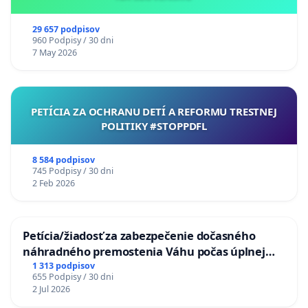
29 657 podpisov
960 Podpisy / 30 dni
7 May 2026
PETÍCIA ZA OCHRANU DETÍ A REFORMU TRESTNEJ
POLITIKY #STOPPDFL
8 584 podpisov
745 Podpisy / 30 dni
2 Feb 2026
Petícia/žiadosť za zabezpečenie dočasného
náhradného premostenia Váhu počas úplnej
uzávery Vážskeho mosta v Komárne
1 313 podpisov
655 Podpisy / 30 dni
2 Jul 2026