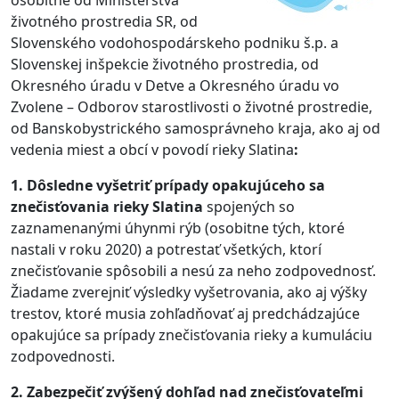
osobitne od Ministerstva
životného prostredia SR, od
Slovenského vodohospodárskeho podniku š.p. a
Slovenskej inšpekcie životného prostredia, od
Okresného úradu v Detve a Okresného úradu vo
Zvolene – Odborov starostlivosti o životné prostredie,
od Banskobystrického samosprávneho kraja, ako aj od
vedenia miest a obcí v povodí rieky Slatina
:
1. Dôsledne vyšetriť prípady opakujúceho sa
znečisťovania rieky Slatina
spojených so
zaznamenanými úhynmi rýb (osobitne tých, ktoré
nastali v roku 2020) a potrestať všetkých, ktorí
znečisťovanie spôsobili a nesú za neho zodpovednosť.
Žiadame zverejniť výsledky vyšetrovania, ako aj výšky
trestov, ktoré musia zohľadňovať aj predchádzajúce
opakujúce sa prípady znečisťovania rieky a kumuláciu
zodpovednosti.
2. Zabezpečiť zvýšený dohľad nad znečisťovateľmi