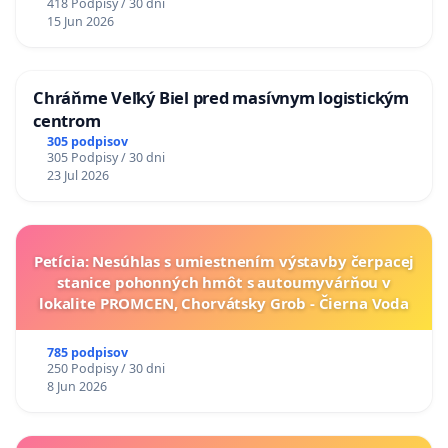
418 Podpisy / 30 dni
15 Jun 2026
Chráňme Veľký Biel pred masívnym logistickým
centrom
305 podpisov
305 Podpisy / 30 dni
23 Jul 2026
Petícia: Nesúhlas s umiestnením výstavby čerpacej
stanice pohonných hmôt s autoumyvárňou v
lokalite PROMCEN, Chorvátsky Grob - Čierna Voda
785 podpisov
250 Podpisy / 30 dni
8 Jun 2026