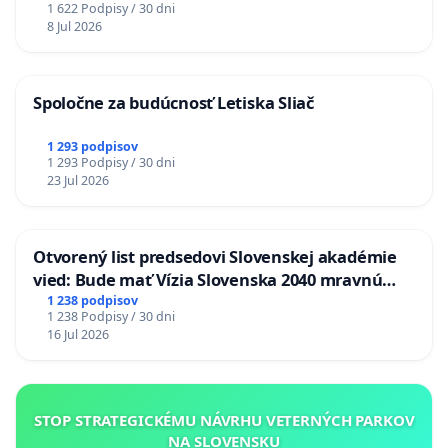
1 622 Podpisy / 30 dni
8 Jul 2026
Spoločne za budúcnosť Letiska Sliač
1 293 podpisov
1 293 Podpisy / 30 dni
23 Jul 2026
Otvorený list predsedovi Slovenskej akadémie
vied: Bude mať Vízia Slovenska 2040 mravnú
chrbticu?
1 238 podpisov
1 238 Podpisy / 30 dni
16 Jul 2026
STOP STRATEGICKÉMU NÁVRHU VETERNÝCH PARKOV
NA SLOVENSKU