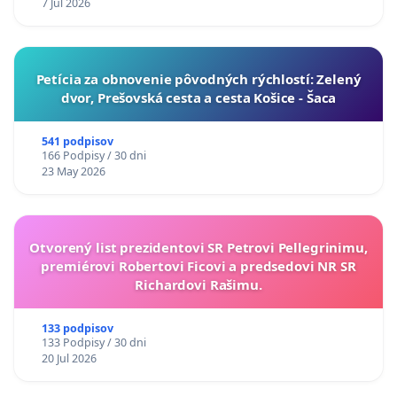
7 Jul 2026
​Petícia za obnovenie pôvodných rýchlostí: Zelený
dvor, Prešovská cesta a cesta Košice - Šaca
541 podpisov
166 Podpisy / 30 dni
23 May 2026
Otvorený list prezidentovi SR Petrovi Pellegrinimu,
premiérovi Robertovi Ficovi a predsedovi NR SR
Richardovi Rašimu.
133 podpisov
133 Podpisy / 30 dni
20 Jul 2026