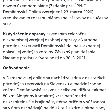
plánovaní a stavebnom poriadku) a v schvaľovanom
novom územnom pláne (Zadanie pre ÚPN-O
Demänovská Dolina zverejnené 23. marca 2020)
zredukovaním rozsahu plánovanej zástavby na súčasný
stav.
b) Vyriešenie dopravy
zavedením celoročnej
nízkoemisnej verejnej osobnej dopravy v Národnej
prírodnej rezervácii Demänovská dolina a v zbernej
oblasti jej vodných zdrojov. Záväzný plán riešenia
žiadame predstaviť verejnosti do 30. 5. 2021.
Odôvodnenie
V Demänovskej doline sa nachádza jedna z najstarších
prírodných rezervácií na Slovensku a medzinárodne
známe Demänovské jaskyne s celkovou dĺžkou takmer
80 km. Alogénny kontaktný kras patrí medzi
najzraniteľnejšie krajinné systémy, pričom v súčasnosti
sa v ňom nachádzajú najdôležitejšie zdroje pitnej vody