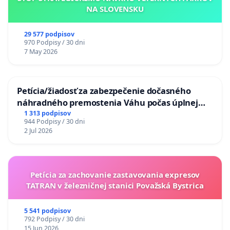
NA SLOVENSKU
29 577 podpisov
970 Podpisy / 30 dni
7 May 2026
Petícia/žiadosť za zabezpečenie dočasného
náhradného premostenia Váhu počas úplnej
uzávery Vážskeho mosta v Komárne
1 313 podpisov
944 Podpisy / 30 dni
2 Jul 2026
Petícia za zachovanie zastavovania expresov
TATRAN v železničnej stanici Považská Bystrica
5 541 podpisov
792 Podpisy / 30 dni
15 Jun 2026