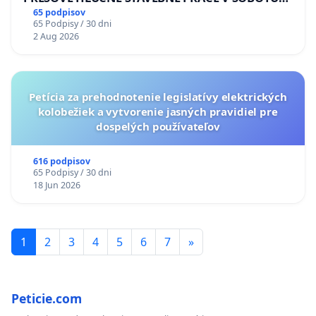
LEN OD 9.00 DO 13.00 HOD., CEZ PRACOVNÝ
65 podpisov
65 Podpisy / 30 dni
TÝŽDEŇ CIEĽ 8.00 – 18.00 HOD. A PRAVIDELNÁ
2 Aug 2026
KONTROLA STAVBY C-AREA NA
ĎUMBIERSKEJ/MAGU
Petícia za prehodnotenie legislatívy elektrických
kolobežiek a vytvorenie jasných pravidiel pre
dospelých používateľov
616 podpisov
65 Podpisy / 30 dni
18 Jun 2026
1
2
3
4
5
6
7
»
Peticie.com