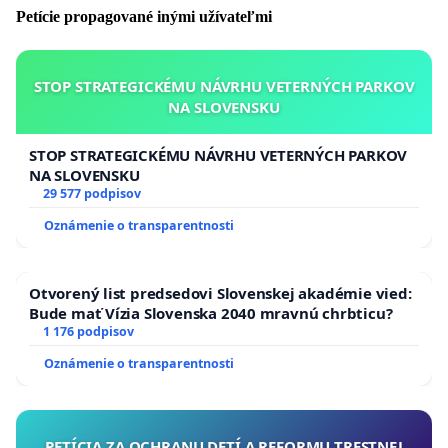
Demänovskej doliny.
Petície propagované inými užívateľmi
Petičný výbor:
STOP STRATEGICKÉMU NÁVRHU VETERNÝCH PARKOV
Pavel Herich, OZ pre Dolinu, Liptovský Mikuláš
NA SLOVENSKU
Karol Kaliský, MY SME LES, Vavrišovo
STOP STRATEGICKÉMU NÁVRHU VETERNÝCH PARKOV
Iveta Niňajová, Asociácia prírodného turizmu, Závažná
NA SLOVENSKU
Poruba
29 577 podpisov
Oznámenie o transparentnosti
Petíciu spoluvyhlasujú a podporujú
Otvorený list predsedovi Slovenskej akadémie vied:
Karol Kaliský za občiansku iniciatívu MY SME LES
Bude mať Vízia Slovenska 2040 mravnú chrbticu?
1 176 podpisov
Patrik Pajta za organizáciu Hikemates
Oznámenie o transparentnosti
Iveta Niňajová za Asociáciu prírodného turizmu
Katarína Juríková za GREENPEACE
PETÍCIA ZA OCHRANU DETÍ A REFORMU TRESTNEJ