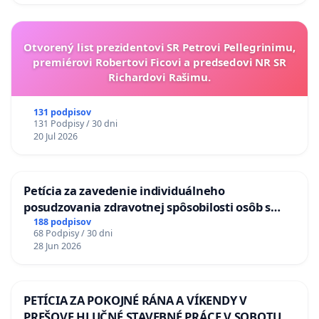
Otvorený list prezidentovi SR Petrovi Pellegrinimu,
premiérovi Robertovi Ficovi a predsedovi NR SR
Richardovi Rašimu.
131 podpisov
131 Podpisy / 30 dni
20 Jul 2026
Petícia za zavedenie individuálneho
posudzovania zdravotnej spôsobilosti osôb s
diabetom 1. a 2. typu pri prijímaní do
188 podpisov
68 Podpisy / 30 dni
Policajného zboru SR
28 Jun 2026
PETÍCIA ZA POKOJNÉ RÁNA A VÍKENDY V
PREŠOVE HLUČNÉ STAVEBNÉ PRÁCE V SOBOTU