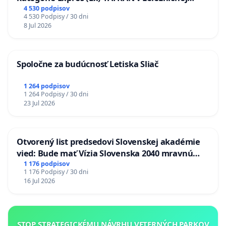
stanici Púchov
4 530 podpisov
4 530 Podpisy / 30 dni
8 Jul 2026
Spoločne za budúcnosť Letiska Sliač
1 264 podpisov
1 264 Podpisy / 30 dni
23 Jul 2026
Otvorený list predsedovi Slovenskej akadémie
vied: Bude mať Vízia Slovenska 2040 mravnú
chrbticu?
1 176 podpisov
1 176 Podpisy / 30 dni
16 Jul 2026
STOP STRATEGICKÉMU NÁVRHU VETERNÝCH PARKOV