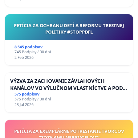
PETÍCIA ZA OCHRANU DETÍ A REFORMU TRESTNEJ
POLITIKY #STOPPDFL
8 545 podpisov
745 Podpisy / 30 dni
2 Feb 2026
VÝZVA ZA ZACHOVANIE ZÁVLAHOVÝCH
KANÁLOV VO VÝLUČNOM VLASTNÍCTVE A POD
KONTROLOU SLOVENSKEJ REPUBLIKY & žiadosť
575 podpisov
575 Podpisy / 30 dni
na riešenie zanedbaného stavu závlahových a
23 Jul 2026
odvodňovacích kanálov na Slovensku
PETÍCIA ZA EXEMPLÁRNE POTRESTANIE TVORCOV
"ZOZNAMU NEPRIATEĽOV"!