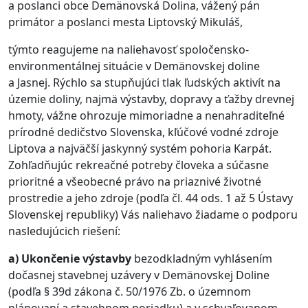
a poslanci obce Demänovská Dolina, vážený pán
primátor a poslanci mesta Liptovský Mikuláš,
týmto reagujeme na naliehavosť spoločensko-
environmentálnej situácie v Demänovskej doline
a Jasnej. Rýchlo sa stupňujúci tlak ľudských aktivít na
územie doliny, najmä výstavby, dopravy a ťažby drevnej
hmoty, vážne ohrozuje mimoriadne a nenahraditeľné
prírodné dedičstvo Slovenska, kľúčové vodné zdroje
Liptova a najväčší jaskynný systém pohoria Karpát.
Zohľadňujúc rekreačné potreby človeka a súčasne
prioritné a všeobecné právo na priaznivé životné
prostredie a jeho zdroje (podľa čl. 44 ods. 1 až 5 Ústavy
Slovenskej republiky) Vás naliehavo žiadame o podporu
nasledujúcich riešení:
a) Ukončenie výstavby
bezodkladným vyhlásením
dočasnej stavebnej uzávery v Demänovskej Doline
(podľa § 39d zákona č. 50/1976 Zb. o územnom