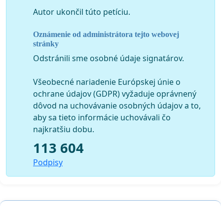
Biocentrum nadregionálneho významu Bc3n,
Autor ukončil túto petíciu.
Biokoridor regionálneho významu Bk3r,
Chránená vodohospodárska oblasť Nízke Tatry
Oznámenie od administrátora tejto webovej
(východná časť),
stránky
Ochranné pásma vodárenských zdrojov I., II. a III.
Odstránili sme osobné údaje signatárov.
stupňa.
Všeobecné nariadenie Európskej únie o
Napriek uvedeným hodnotám a opatreniam sa čoraz
ochrane údajov (GDPR) vyžaduje oprávnený
viac stupňuje tlak človeka na toto územie formou
dôvod na uchovávanie osobných údajov a to,
rozsiahlej výstavby rekreačných zariadení a ich
aby sa tieto informácie uchovávali čo
infraštruktúry, zintenzívňujúcou sa cestnou premávkou
najkratšiu dobu.
a ťažbou drevnej hmoty. A preto Vás vyzývame
o urýchlené vyriešenie veci.
113 604
Podpisy
Iniciátorom petície je
OZ pre Dolinu
, združenie
zastupujúce ľudí, ktorým nie je ľahostajný osud