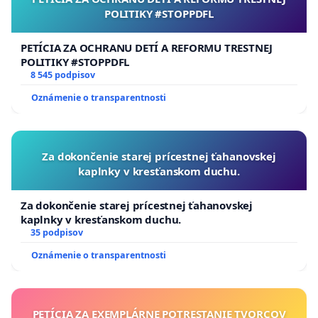
POLITIKY #STOPPDFL
Jakub Mrocek za OZ Za našu vodu
PETÍCIA ZA OCHRANU DETÍ A REFORMU TRESTNEJ
POLITIKY #STOPPDFL
8 545 podpisov
Oznámenie o transparentnosti
Za dokončenie starej prícestnej ťahanovskej
kaplnky v kresťanskom duchu.
Za dokončenie starej prícestnej ťahanovskej
kaplnky v kresťanskom duchu.
35 podpisov
Oznámenie o transparentnosti
PETÍCIA ZA EXEMPLÁRNE POTRESTANIE TVORCOV