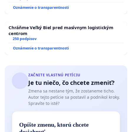
zanedbaného stavu závlahových a odvodňovacích
Oznámenie o transparentnosti
kanálov na Slovensku
Chráňme Veľký Biel pred masívnym logistickým
centrom
250 podpisov
Oznámenie o transparentnosti
ZAČNITE VLASTNÚ PETÍCIU
Je tu niečo, čo chcete zmeniť?
Zmena sa nestane tým, že zostaneme ticho.
Autor tejto petície sa postavil a podnikol kroky.
Spravíte to isté?
Opíšte zmenu, ktorú chcete
dosiahnuť