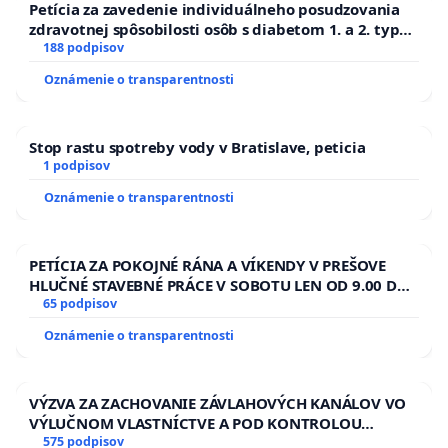
Petícia za zavedenie individuálneho posudzovania
zdravotnej spôsobilosti osôb s diabetom 1. a 2. typu
pri prijímaní do Policajného zboru SR
188 podpisov
Oznámenie o transparentnosti
Stop rastu spotreby vody v Bratislave, peticia
1 podpisov
Oznámenie o transparentnosti
PETÍCIA ZA POKOJNÉ RÁNA A VÍKENDY V PREŠOVE
HLUČNÉ STAVEBNÉ PRÁCE V SOBOTU LEN OD 9.00 DO
13.00 HOD., CEZ PRACOVNÝ TÝŽDEŇ CIEĽ 8.00 – 18.00
65 podpisov
HOD. A PRAVIDELNÁ KONTROLA STAVBY C-AREA NA
Oznámenie o transparentnosti
ĎUMBIERSKEJ/MAGU
VÝZVA ZA ZACHOVANIE ZÁVLAHOVÝCH KANÁLOV VO
VÝLUČNOM VLASTNÍCTVE A POD KONTROLOU
SLOVENSKEJ REPUBLIKY & žiadosť na riešenie
575 podpisov