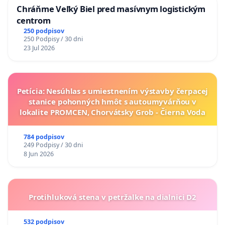
Chráňme Veľký Biel pred masívnym logistickým
centrom
250 podpisov
250 Podpisy / 30 dni
23 Jul 2026
Petícia: Nesúhlas s umiestnením výstavby čerpacej
stanice pohonných hmôt s autoumyvárňou v
lokalite PROMCEN, Chorvátsky Grob - Čierna Voda
784 podpisov
249 Podpisy / 30 dni
8 Jun 2026
Protihluková stena v petržalke na dialnici D2
532 podpisov