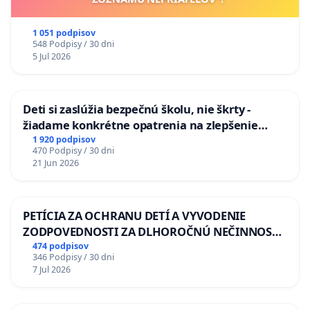
1 051 podpisov
548 Podpisy / 30 dni
5 Jul 2026
Deti si zaslúžia bezpečnú školu, nie škrty -
žiadame konkrétne opatrenia na zlepšenie
situácie v školstve
1 920 podpisov
470 Podpisy / 30 dni
21 Jun 2026
PETÍCIA ZA OCHRANU DETÍ A VYVODENIE
ZODPOVEDNOSTI ZA DLHOROČNÚ NEČINNOSŤ
A ZLYHANIE ŠTÁTU
474 podpisov
346 Podpisy / 30 dni
7 Jul 2026