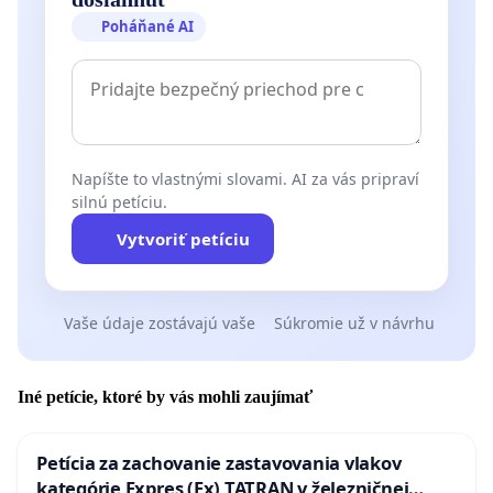
Poháňané AI
Napíšte to vlastnými slovami. AI za vás pripraví
silnú petíciu.
Vytvoriť petíciu
Vaše údaje zostávajú vaše
Súkromie už v návrhu
Iné petície, ktoré by vás mohli zaujímať
Petícia za zachovanie zastavovania vlakov
kategórie Expres (Ex) TATRAN v železničnej