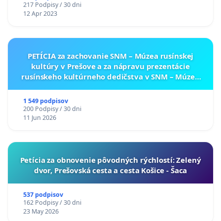
217 Podpisy / 30 dni
12 Apr 2023
PETÍCIA za zachovanie SNM – Múzea rusínskej
kultúry v Prešove a za nápravu prezentácie
rusínskeho kultúrneho dedičstva v SNM – Múzeu
ukrajinskej kultúry vo Svidníku
1 549 podpisov
200 Podpisy / 30 dni
11 Jun 2026
​Petícia za obnovenie pôvodných rýchlostí: Zelený
dvor, Prešovská cesta a cesta Košice - Šaca
537 podpisov
162 Podpisy / 30 dni
23 May 2026