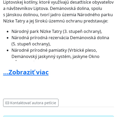
Liptovskej kotliny, ktoré využívajú desaťtisíce obyvateľov
a návštevníkov Liptova. Demänovská dolina, spolu
s Jánskou dolinou, tvorí jadro územia Národného parku
Nízke Tatry a jej širokú územnú ochranu predstavuje:
Národný park Nízke Tatry (3. stupeň ochrany),
Národná prírodná rezervácia Demänovská dolina
(5. stupeň ochrany),
Národné prírodné pamiatky (Vrbické pleso,
Demänovský jaskynný systém, jaskyne Okno
a Štefanová),
Ochranné pásmo NPP Demänovské jaskyne a OP
...Zobraziť viac
NPP Vrbické pleso (4. stupeň ochrany),
Územie európskeho významu Ďumbierske Tatry
sústavy Natura 2000,
Chránené vtáčie územie Nízke Tatry sústavy Natura
2000,
Kontaktovať autora petície
Mokrade medzinárodného významu – lokalita
RAMSAR Jaskyne Demänovskej doliny,