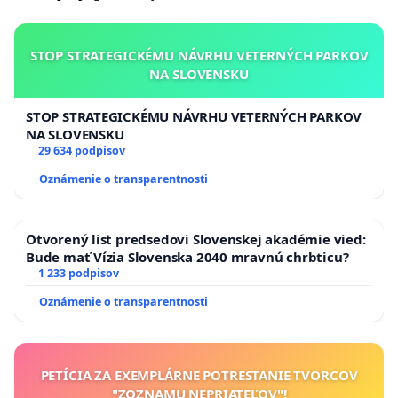
rovinsky.ladislav@gmail.com
STOP STRATEGICKÉMU NÁVRHU VETERNÝCH PARKOV
(predseda Základnej organizácie Slovenského zväzu
NA SLOVENSKU
ochrancov prírody a krajiny Košice)
STOP STRATEGICKÉMU NÁVRHU VETERNÝCH PARKOV
NA SLOVENSKU
29 634 podpisov
Oznámenie o transparentnosti
Otvorený list predsedovi Slovenskej akadémie vied:
Bude mať Vízia Slovenska 2040 mravnú chrbticu?
1 233 podpisov
Oznámenie o transparentnosti
PETÍCIA ZA EXEMPLÁRNE POTRESTANIE TVORCOV
"ZOZNAMU NEPRIATEĽOV"!