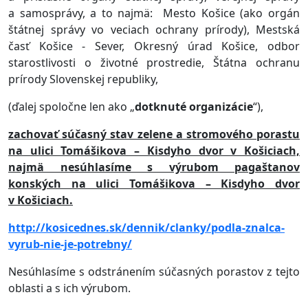
a samosprávy, a to najmä: Mesto Košice (ako orgán
štátnej správy vo veciach ochrany prírody), Mestská
časť Košice - Sever, Okresný úrad Košice, odbor
starostlivosti o životné prostredie, Štátna ochranu
prírody Slovenskej republiky,
(ďalej spoločne len ako „
dotknuté organizácie
“),
zachovať súčasný stav zelene a stromového porastu
na ulici Tomášikova – Kisdyho dvor v Košiciach,
najmä nesúhlasíme s výrubom pagaštanov
konských na ulici Tomášikova – Kisdyho dvor
v Košiciach.
http://kosicednes.sk/dennik/clanky/podla-znalca-
vyrub-nie-je-potrebny/
Nesúhlasíme s odstránením súčasných porastov z tejto
oblasti a s ich výrubom.