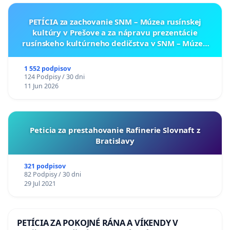
PETÍCIA za zachovanie SNM – Múzea rusínskej
kultúry v Prešove a za nápravu prezentácie
rusínskeho kultúrneho dedičstva v SNM – Múzeu
ukrajinskej kultúry vo Svidníku
1 552 podpisov
124 Podpisy / 30 dni
11 Jun 2026
Peticia za prestahovanie Rafinerie Slovnaft z
Bratislavy
321 podpisov
82 Podpisy / 30 dni
29 Jul 2021
PETÍCIA ZA POKOJNÉ RÁNA A VÍKENDY V