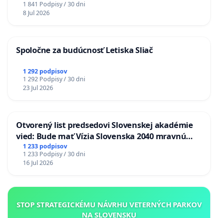
1 841 Podpisy / 30 dni
8 Jul 2026
Spoločne za budúcnosť Letiska Sliač
1 292 podpisov
1 292 Podpisy / 30 dni
23 Jul 2026
Otvorený list predsedovi Slovenskej akadémie
vied: Bude mať Vízia Slovenska 2040 mravnú
chrbticu?
1 233 podpisov
1 233 Podpisy / 30 dni
16 Jul 2026
STOP STRATEGICKÉMU NÁVRHU VETERNÝCH PARKOV
NA SLOVENSKU