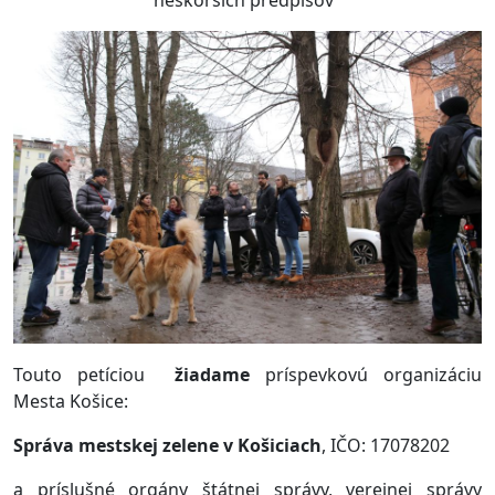
neskorších predpisov
Touto petíciou
žiadame
príspevkovú organizáciu
Mesta Košice:
Správa mestskej zelene v Košiciach
, IČO: 17078202
a príslušné orgány štátnej správy, verejnej správy