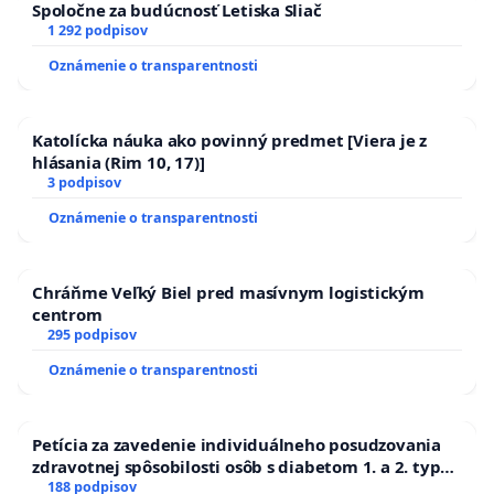
Spoločne za budúcnosť Letiska Sliač
1 292 podpisov
Oznámenie o transparentnosti
Katolícka náuka ako povinný predmet [Viera je z
hlásania (Rim 10, 17)]
3 podpisov
Oznámenie o transparentnosti
Chráňme Veľký Biel pred masívnym logistickým
centrom
295 podpisov
Oznámenie o transparentnosti
Petícia za zavedenie individuálneho posudzovania
zdravotnej spôsobilosti osôb s diabetom 1. a 2. typu
pri prijímaní do Policajného zboru SR
188 podpisov