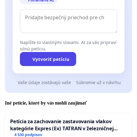
Napíšte to vlastnými slovami. AI za vás pripraví
silnú petíciu.
Vytvoriť petíciu
Vaše údaje zostávajú vaše
Súkromie už v návrhu
Iné petície, ktoré by vás mohli zaujímať
Petícia za zachovanie zastavovania vlakov
kategórie Expres (Ex) TATRAN v železničnej
stanici Púchov
4 530 podpisov