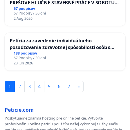
PREŠOVE HLUČNÉ STAVEBNÉ PRÁCE V SOBOTU
LEN OD 9.00 DO 13.00 HOD., CEZ PRACOVNÝ
67 podpisov
67 Podpisy / 30 dni
TÝŽDEŇ CIEĽ 8.00 – 18.00 HOD. A PRAVIDELNÁ
2 Aug 2026
KONTROLA STAVBY C-AREA NA
ĎUMBIERSKEJ/MAGU
Petícia za zavedenie individuálneho
posudzovania zdravotnej spôsobilosti osôb s
diabetom 1. a 2. typu pri prijímaní do
188 podpisov
67 Podpisy / 30 dni
Policajného zboru SR
28 Jun 2026
1
2
3
4
5
6
7
»
Peticie.com
Poskytujeme zdarma hosting pre online petície. Vytvorte
profesionálnu online petíciu použítím našej výkonnej služby. Naše
petície sa v médiach spomínajú každý deň, teda vytvorenie petície je