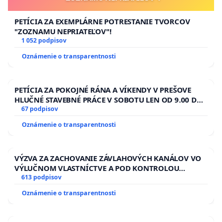
PETÍCIA ZA EXEMPLÁRNE POTRESTANIE TVORCOV
"ZOZNAMU NEPRIATEĽOV"!
1 052 podpisov
Oznámenie o transparentnosti
PETÍCIA ZA POKOJNÉ RÁNA A VÍKENDY V PREŠOVE
HLUČNÉ STAVEBNÉ PRÁCE V SOBOTU LEN OD 9.00 DO
13.00 HOD., CEZ PRACOVNÝ TÝŽDEŇ CIEĽ 8.00 – 18.00
67 podpisov
HOD. A PRAVIDELNÁ KONTROLA STAVBY C-AREA NA
Oznámenie o transparentnosti
ĎUMBIERSKEJ/MAGU
VÝZVA ZA ZACHOVANIE ZÁVLAHOVÝCH KANÁLOV VO
VÝLUČNOM VLASTNÍCTVE A POD KONTROLOU
SLOVENSKEJ REPUBLIKY & žiadosť na riešenie
613 podpisov
zanedbaného stavu závlahových a odvodňovacích
Oznámenie o transparentnosti
kanálov na Slovensku