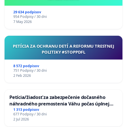
29 634 podpisov
954 Podpisy / 30 dni
7 May 2026
PETÍCIA ZA OCHRANU DETÍ A REFORMU TRESTNEJ
POLITIKY #STOPPDFL
8 572 podpisov
751 Podpisy / 30 dni
2 Feb 2026
Petícia/žiadosť za zabezpečenie dočasného
náhradného premostenia Váhu počas úplnej
uzávery Vážskeho mosta v Komárne
1 313 podpisov
677 Podpisy / 30 dni
2 Jul 2026