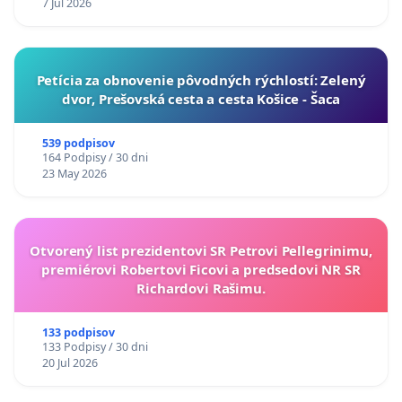
7 Jul 2026
​Petícia za obnovenie pôvodných rýchlostí: Zelený
dvor, Prešovská cesta a cesta Košice - Šaca
539 podpisov
164 Podpisy / 30 dni
23 May 2026
Otvorený list prezidentovi SR Petrovi Pellegrinimu,
premiérovi Robertovi Ficovi a predsedovi NR SR
Richardovi Rašimu.
133 podpisov
133 Podpisy / 30 dni
20 Jul 2026