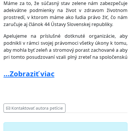
Máme za to, že súčasný stav zelene nám zabezpečuje
adekvátne podmienky na život v zdravom životnom
prostredí, v ktorom máme ako ľudia právo žiť, čo nám
zaručuje aj článok 44 Ústavy Slovenskej republiky.
Apelujeme na príslušné dotknuté organizácie, aby
podnikli v rámci svojej právomoci všetky úkony k tomu,
aby mohla byť zeleň a stromový porast zachované a aby
pri tomto posudzovaní vzali plný zreteľ na spoločenskú
a ekologickú hodnotu uvedených porastov, nie len pre
bezprostredných obyvateľov ulice Tomášikova a ulice
...Zobraziť viac
Kisdyho v Košiciach, ale aj pre celú mikroklímu Košíc.
Súčasne týmto žiadame príslušné dotknuté
organizácie aby si plnili svoje zákonné povinnosti
a urýchlene ošetrili poškodené pagaštany konské
Kontaktovať autora petície
nachádzajúce sa vo vnútrobloku - ulica Kisdyho medzi
ulicami Tomášikova- Komenského- Tolstého v Košiciach.