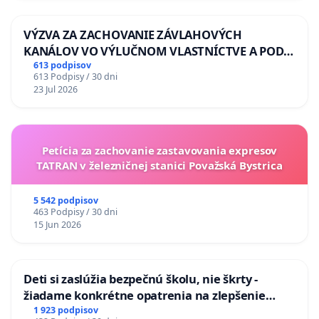
VÝZVA ZA ZACHOVANIE ZÁVLAHOVÝCH
KANÁLOV VO VÝLUČNOM VLASTNÍCTVE A POD
KONTROLOU SLOVENSKEJ REPUBLIKY & žiadosť
613 podpisov
613 Podpisy / 30 dni
na riešenie zanedbaného stavu závlahových a
23 Jul 2026
odvodňovacích kanálov na Slovensku
Petícia za zachovanie zastavovania expresov
TATRAN v železničnej stanici Považská Bystrica
5 542 podpisov
463 Podpisy / 30 dni
15 Jun 2026
Deti si zaslúžia bezpečnú školu, nie škrty -
žiadame konkrétne opatrenia na zlepšenie
situácie v školstve
1 923 podpisov