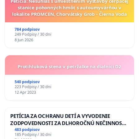
Petícia: Nesúhlas s umiestnením výstavby čerpacej
stanice pohonných hmôt s autoumyvárňou v
lokalite PROMCEN, Chorvátsky Grob - Čierna Voda
784 podpisov
249 Podpisy / 30 dni
8 Jun 2026
Protihluková stena v petržalke na dialnici D2
540 podpisov
223 Podpisy / 30 dni
12 Apr 2023
PETÍCIA ZA OCHRANU DETÍ A VYVODENIE
ZODPOVEDNOSTI ZA DLHOROČNÚ NEČINNOSŤ
A ZLYHANIE ŠTÁTU
483 podpisov
185 Podpisy / 30 dni