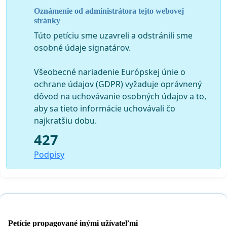
Oznámenie od administrátora tejto webovej
Petičný výbor:
stránky
Túto petíciu sme uzavreli a odstránili sme
JUDr. Ján Ferenci, trvale bytom: Tomášikova 5, 040 01
osobné údaje signatárov.
Košice
JUDr. Ladislav Rovinský, trvale bytom: Ul. Pokroku 7, 040
Všeobecné nariadenie Európskej únie o
11 Košic
e
ochrane údajov (GDPR) vyžaduje oprávnený
dôvod na uchovávanie osobných údajov a to,
Zuzana Tobakošová, trvale bytom: číslo domu 82, 044 55
aby sa tieto informácie uchovávali čo
Veľká Ida
najkratšiu dobu.
427
Podpisy
osoba z petičného výboru poverená zastupovaním
v styku s orgánmi verejnej moci a zastupovaním v styku
s orgánmi verejnej moci:
JUDr. Ladislav Rovinský
trvale bytom: Ul. Pokroku 7, 040 11 Košice,0905 384171
Petície propagované inými užívateľmi