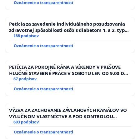
Oznámenie o transparentnosti
Petícia za zavedenie individuálneho posudzovania
zdravotnej spôsobilosti osôb s diabetom 1. a 2. typu
pri prijímaní do Policajného zboru SR
188 podpisov
Oznámenie o transparentnosti
PETÍCIA ZA POKOJNÉ RÁNA A VÍKENDY V PREŠOVE
HLUČNÉ STAVEBNÉ PRÁCE V SOBOTU LEN OD 9.00 DO
13.00 HOD., CEZ PRACOVNÝ TÝŽDEŇ CIEĽ 8.00 – 18.00
67 podpisov
HOD. A PRAVIDELNÁ KONTROLA STAVBY C-AREA NA
Oznámenie o transparentnosti
ĎUMBIERSKEJ/MAGU
VÝZVA ZA ZACHOVANIE ZÁVLAHOVÝCH KANÁLOV VO
VÝLUČNOM VLASTNÍCTVE A POD KONTROLOU
SLOVENSKEJ REPUBLIKY & žiadosť na riešenie
603 podpisov
zanedbaného stavu závlahových a odvodňovacích
Oznámenie o transparentnosti
kanálov na Slovensku