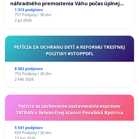
náhradného premostenia Váhu počas úplnej
uzávery Vážskeho mosta v Komárne
1 313 podpisov
757 Podpisy / 30 dni
2 Jul 2026
PETÍCIA ZA OCHRANU DETÍ A REFORMU TRESTNEJ
POLITIKY #STOPPDFL
8 562 podpisov
752 Podpisy / 30 dni
2 Feb 2026
Petícia za zachovanie zastavovania expresov
TATRAN v železničnej stanici Považská Bystrica
5 541 podpisov
635 Podpisy / 30 dni
15 Jun 2026