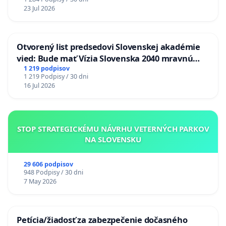
23 Jul 2026
Otvorený list predsedovi Slovenskej akadémie
vied: Bude mať Vízia Slovenska 2040 mravnú
chrbticu?
1 219 podpisov
1 219 Podpisy / 30 dni
16 Jul 2026
STOP STRATEGICKÉMU NÁVRHU VETERNÝCH PARKOV
NA SLOVENSKU
29 606 podpisov
948 Podpisy / 30 dni
7 May 2026
Petícia/žiadosť za zabezpečenie dočasného