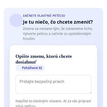
ZAČNITE VLASTNÚ PETÍCIU
Je tu niečo, čo chcete zmeniť?
Zmena sa nestane tým, že zostaneme ticho.
Vytvorte petíciu a začnite so spoločenským
hnutím.
Opíšte zmenu, ktorú chcete
dosiahnuť
Poháňané AI
Napíšte to vlastnými slovami. AI za vás pripraví
silnú petíciu.