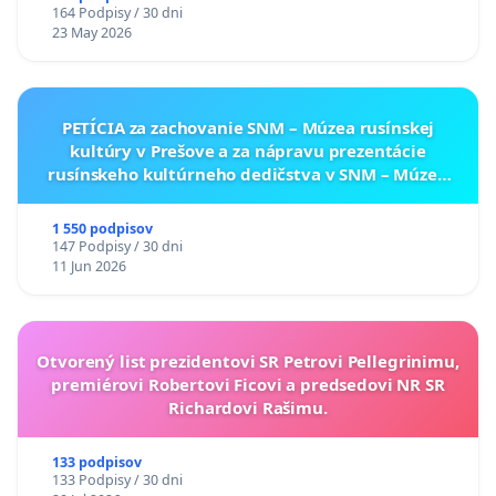
164 Podpisy / 30 dni
23 May 2026
PETÍCIA za zachovanie SNM – Múzea rusínskej
kultúry v Prešove a za nápravu prezentácie
rusínskeho kultúrneho dedičstva v SNM – Múzeu
ukrajinskej kultúry vo Svidníku
1 550 podpisov
147 Podpisy / 30 dni
11 Jun 2026
Otvorený list prezidentovi SR Petrovi Pellegrinimu,
premiérovi Robertovi Ficovi a predsedovi NR SR
Richardovi Rašimu.
133 podpisov
133 Podpisy / 30 dni