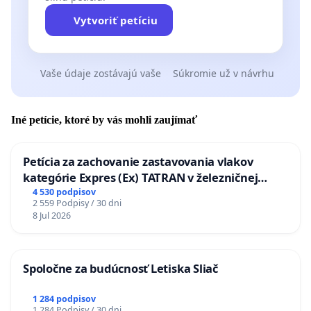
Vytvoriť petíciu
Vaše údaje zostávajú vaše
Súkromie už v návrhu
Iné petície, ktoré by vás mohli zaujímať
Petícia za zachovanie zastavovania vlakov
kategórie Expres (Ex) TATRAN v železničnej
stanici Púchov
4 530 podpisov
2 559 Podpisy / 30 dni
8 Jul 2026
Spoločne za budúcnosť Letiska Sliač
1 284 podpisov
1 284 Podpisy / 30 dni