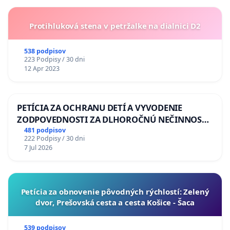
Protihluková stena v petržalke na dialnici D2
538 podpisov
223 Podpisy / 30 dni
12 Apr 2023
PETÍCIA ZA OCHRANU DETÍ A VYVODENIE
ZODPOVEDNOSTI ZA DLHOROČNÚ NEČINNOSŤ
A ZLYHANIE ŠTÁTU
481 podpisov
222 Podpisy / 30 dni
7 Jul 2026
​Petícia za obnovenie pôvodných rýchlostí: Zelený
dvor, Prešovská cesta a cesta Košice - Šaca
539 podpisov