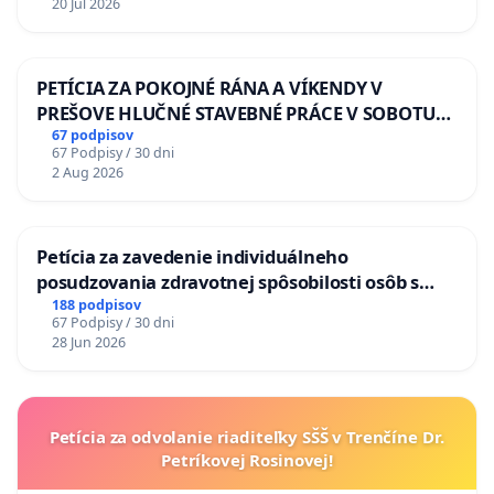
20 Jul 2026
PETÍCIA ZA POKOJNÉ RÁNA A VÍKENDY V
PREŠOVE HLUČNÉ STAVEBNÉ PRÁCE V SOBOTU
LEN OD 9.00 DO 13.00 HOD., CEZ PRACOVNÝ
67 podpisov
67 Podpisy / 30 dni
TÝŽDEŇ CIEĽ 8.00 – 18.00 HOD. A PRAVIDELNÁ
2 Aug 2026
KONTROLA STAVBY C-AREA NA
ĎUMBIERSKEJ/MAGU
Petícia za zavedenie individuálneho
posudzovania zdravotnej spôsobilosti osôb s
diabetom 1. a 2. typu pri prijímaní do
188 podpisov
67 Podpisy / 30 dni
Policajného zboru SR
28 Jun 2026
Petícia za odvolanie riaditeľky SŠŠ v Trenčíne Dr.
Petríkovej Rosinovej!