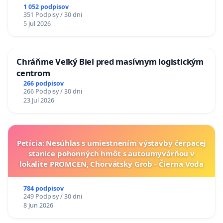
1 052 podpisov
351 Podpisy / 30 dni
5 Jul 2026
Chráňme Veľký Biel pred masívnym logistickým
centrom
266 podpisov
266 Podpisy / 30 dni
23 Jul 2026
Petícia: Nesúhlas s umiestnením výstavby čerpacej
stanice pohonných hmôt s autoumyvárňou v
lokalite PROMCEN, Chorvátsky Grob - Čierna Voda
784 podpisov
249 Podpisy / 30 dni
8 Jun 2026