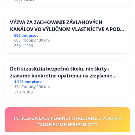
VÝZVA ZA ZACHOVANIE ZÁVLAHOVÝCH
KANÁLOV VO VÝLUČNOM VLASTNÍCTVE A POD
KONTROLOU SLOVENSKEJ REPUBLIKY & žiadosť
603 podpisov
603 Podpisy / 30 dni
na riešenie zanedbaného stavu závlahových a
23 Jul 2026
odvodňovacích kanálov na Slovensku
Deti si zaslúžia bezpečnú školu, nie škrty -
žiadame konkrétne opatrenia na zlepšenie
situácie v školstve
1 923 podpisov
454 Podpisy / 30 dni
21 Jun 2026
PETÍCIA ZA EXEMPLÁRNE POTRESTANIE TVORCOV
"ZOZNAMU NEPRIATEĽOV"!