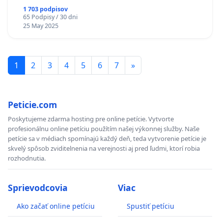
1 703 podpisov
65 Podpisy / 30 dni
25 May 2025
1
2
3
4
5
6
7
»
Peticie.com
Poskytujeme zdarma hosting pre online petície. Vytvorte
profesionálnu online petíciu použítím našej výkonnej služby. Naše
petície sa v médiach spomínajú každý deň, teda vytvorenie petície je
skvelý spôsob zviditelnenia na verejnosti aj pred ľudmi, ktorí robia
rozhodnutia.
Sprievodcovia
Viac
Ako začať online petíciu
Spustiť petíciu