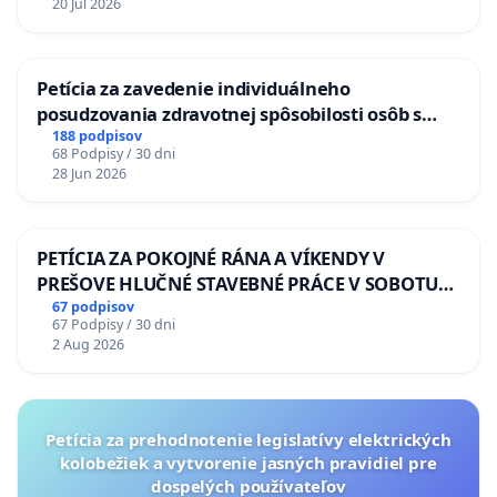
20 Jul 2026
Petícia za zavedenie individuálneho
posudzovania zdravotnej spôsobilosti osôb s
diabetom 1. a 2. typu pri prijímaní do
188 podpisov
68 Podpisy / 30 dni
Policajného zboru SR
28 Jun 2026
PETÍCIA ZA POKOJNÉ RÁNA A VÍKENDY V
PREŠOVE HLUČNÉ STAVEBNÉ PRÁCE V SOBOTU
LEN OD 9.00 DO 13.00 HOD., CEZ PRACOVNÝ
67 podpisov
67 Podpisy / 30 dni
TÝŽDEŇ CIEĽ 8.00 – 18.00 HOD. A PRAVIDELNÁ
2 Aug 2026
KONTROLA STAVBY C-AREA NA
ĎUMBIERSKEJ/MAGU
Petícia za prehodnotenie legislatívy elektrických
kolobežiek a vytvorenie jasných pravidiel pre
dospelých používateľov