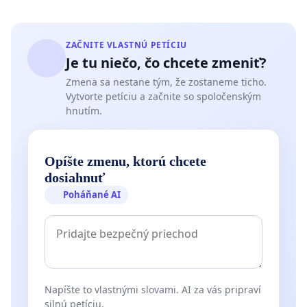
ZAČNITE VLASTNÚ PETÍCIU
Je tu niečo, čo chcete zmeniť?
Zmena sa nestane tým, že zostaneme ticho.
Vytvorte petíciu a začnite so spoločenským
hnutím.
Opíšte zmenu, ktorú chcete
dosiahnuť
Poháňané AI
Napíšte to vlastnými slovami. AI za vás pripraví
silnú petíciu.