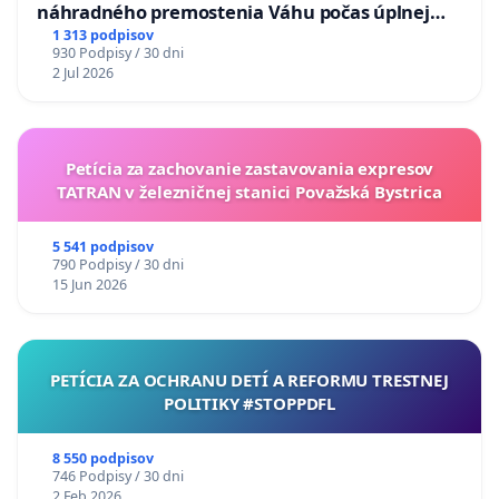
náhradného premostenia Váhu počas úplnej
uzávery Vážskeho mosta v Komárne
1 313 podpisov
930 Podpisy / 30 dni
2 Jul 2026
Petícia za zachovanie zastavovania expresov
TATRAN v železničnej stanici Považská Bystrica
5 541 podpisov
790 Podpisy / 30 dni
15 Jun 2026
PETÍCIA ZA OCHRANU DETÍ A REFORMU TRESTNEJ
POLITIKY #STOPPDFL
8 550 podpisov
746 Podpisy / 30 dni
2 Feb 2026