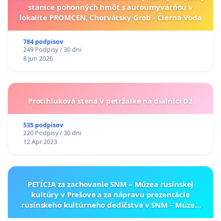
stanice pohonných hmôt s autoumyvárňou v
lokalite PROMCEN, Chorvátsky Grob - Čierna Voda
784 podpisov
249 Podpisy / 30 dni
8 Jun 2026
Protihluková stena v petržalke na dialnici D2
535 podpisov
220 Podpisy / 30 dni
12 Apr 2023
PETÍCIA za zachovanie SNM – Múzea rusínskej
kultúry v Prešove a za nápravu prezentácie
rusínskeho kultúrneho dedičstva v SNM – Múzeu
ukrajinskej kultúry vo Svidníku