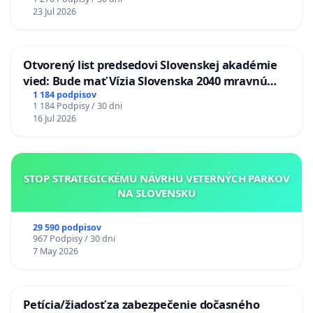
23 Jul 2026
Otvorený list predsedovi Slovenskej akadémie
vied: Bude mať Vízia Slovenska 2040 mravnú
chrbticu?
1 184 podpisov
1 184 Podpisy / 30 dni
16 Jul 2026
STOP STRATEGICKÉMU NÁVRHU VETERNÝCH PARKOV
NA SLOVENSKU
29 590 podpisov
967 Podpisy / 30 dni
7 May 2026
Petícia/žiadosť za zabezpečenie dočasného