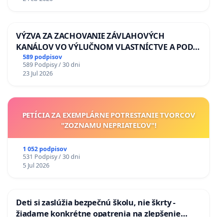
VÝZVA ZA ZACHOVANIE ZÁVLAHOVÝCH
KANÁLOV VO VÝLUČNOM VLASTNÍCTVE A POD
KONTROLOU SLOVENSKEJ REPUBLIKY & žiadosť
589 podpisov
589 Podpisy / 30 dni
na riešenie zanedbaného stavu závlahových a
23 Jul 2026
odvodňovacích kanálov na Slovensku
PETÍCIA ZA EXEMPLÁRNE POTRESTANIE TVORCOV
"ZOZNAMU NEPRIATEĽOV"!
1 052 podpisov
531 Podpisy / 30 dni
5 Jul 2026
Deti si zaslúžia bezpečnú školu, nie škrty -
žiadame konkrétne opatrenia na zlepšenie