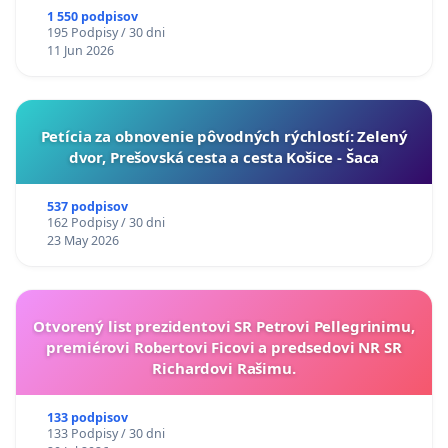
1 550 podpisov
195 Podpisy / 30 dni
11 Jun 2026
​Petícia za obnovenie pôvodných rýchlostí: Zelený
dvor, Prešovská cesta a cesta Košice - Šaca
537 podpisov
162 Podpisy / 30 dni
23 May 2026
Otvorený list prezidentovi SR Petrovi Pellegrinimu,
premiérovi Robertovi Ficovi a predsedovi NR SR
Richardovi Rašimu.
133 podpisov
133 Podpisy / 30 dni