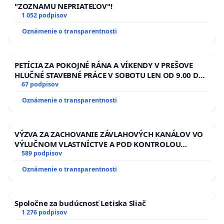
"ZOZNAMU NEPRIATEĽOV"!
1 052 podpisov
Oznámenie o transparentnosti
PETÍCIA ZA POKOJNÉ RÁNA A VÍKENDY V PREŠOVE
HLUČNÉ STAVEBNÉ PRÁCE V SOBOTU LEN OD 9.00 DO
13.00 HOD., CEZ PRACOVNÝ TÝŽDEŇ CIEĽ 8.00 – 18.00
67 podpisov
HOD. A PRAVIDELNÁ KONTROLA STAVBY C-AREA NA
Oznámenie o transparentnosti
ĎUMBIERSKEJ/MAGU
VÝZVA ZA ZACHOVANIE ZÁVLAHOVÝCH KANÁLOV VO
VÝLUČNOM VLASTNÍCTVE A POD KONTROLOU
SLOVENSKEJ REPUBLIKY & žiadosť na riešenie
589 podpisov
zanedbaného stavu závlahových a odvodňovacích
Oznámenie o transparentnosti
kanálov na Slovensku
Spoločne za budúcnosť Letiska Sliač
1 276 podpisov