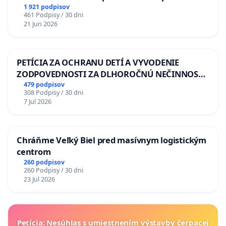
situácie v školstve
1 921 podpisov
461 Podpisy / 30 dni
21 Jun 2026
PETÍCIA ZA OCHRANU DETÍ A VYVODENIE
ZODPOVEDNOSTI ZA DLHOROČNÚ NEČINNOSŤ
A ZLYHANIE ŠTÁTU
479 podpisov
308 Podpisy / 30 dni
7 Jul 2026
Chráňme Veľký Biel pred masívnym logistickým
centrom
260 podpisov
260 Podpisy / 30 dni
23 Jul 2026
Petícia: Nesúhlas s umiestnením výstavby čerpacej