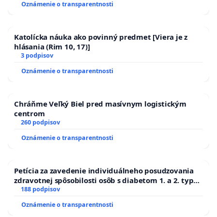
Oznámenie o transparentnosti
Katolícka náuka ako povinný predmet [Viera je z
hlásania (Rim 10, 17)]
3 podpisov
Oznámenie o transparentnosti
Chráňme Veľký Biel pred masívnym logistickým
centrom
260 podpisov
Oznámenie o transparentnosti
Petícia za zavedenie individuálneho posudzovania
zdravotnej spôsobilosti osôb s diabetom 1. a 2. typu
pri prijímaní do Policajného zboru SR
188 podpisov
Oznámenie o transparentnosti