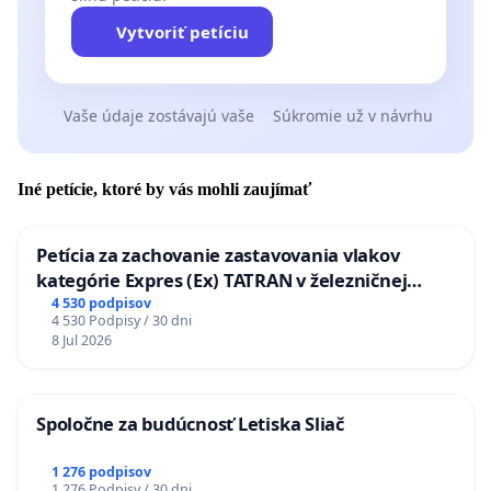
Vytvoriť petíciu
Vaše údaje zostávajú vaše
Súkromie už v návrhu
Iné petície, ktoré by vás mohli zaujímať
Petícia za zachovanie zastavovania vlakov
kategórie Expres (Ex) TATRAN v železničnej
stanici Púchov
4 530 podpisov
4 530 Podpisy / 30 dni
8 Jul 2026
Spoločne za budúcnosť Letiska Sliač
1 276 podpisov
1 276 Podpisy / 30 dni