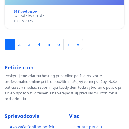
618 podpisov
67 Podpisy / 30 dni
18 Jun 2026
1
2
3
4
5
6
7
»
Peticie.com
Poskytujeme zdarma hosting pre online petície. Vytvorte
profesionálnu online petíciu použítím našej výkonnej služby. Naše
petície sa v médiach spomínajú každý deň, teda vytvorenie petície je
skvelý spôsob zviditelnenia na verejnosti aj pred ľudmi, ktorí robia
rozhodnutia.
Sprievodcovia
Viac
Ako začať online petíciu
Spustiť petíciu