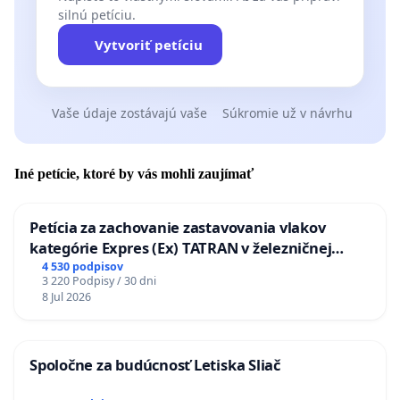
silnú petíciu.
Vytvoriť petíciu
Vaše údaje zostávajú vaše
Súkromie už v návrhu
Iné petície, ktoré by vás mohli zaujímať
Petícia za zachovanie zastavovania vlakov
kategórie Expres (Ex) TATRAN v železničnej
stanici Púchov
4 530 podpisov
3 220 Podpisy / 30 dni
8 Jul 2026
Spoločne za budúcnosť Letiska Sliač