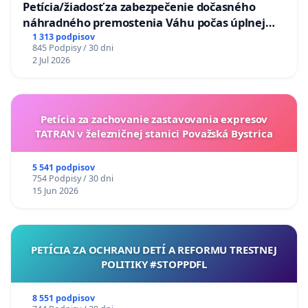
Petícia/žiadosť za zabezpečenie dočasného
náhradného premostenia Váhu počas úplnej
uzávery Vážskeho mosta v Komárne
1 313 podpisov
845 Podpisy / 30 dni
2 Jul 2026
Petícia za zachovanie zastavovania expresov
TATRAN v železničnej stanici Považská Bystrica
5 541 podpisov
754 Podpisy / 30 dni
15 Jun 2026
PETÍCIA ZA OCHRANU DETÍ A REFORMU TRESTNEJ
POLITIKY #STOPPDFL
8 551 podpisov