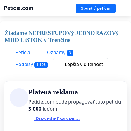
Peticie.com
Spustiť petíciu
Žiadame NEPRESTUPOVý JEDNORAZOVý
MHD LíSTOK v Trenčíne
Petícia
Oznamy
3
Podpisy
Lepšia viditeľnosť
1 106
Platená reklama
Peticie.com bude propagovať túto petíciu
3,000
ľuďom.
Dozvedieť sa viac...