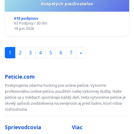
dospelých používateľov
618 podpisov
63 Podpisy / 30 dni
18 Jun 2026
1
2
3
4
5
6
7
»
Peticie.com
Poskytujeme zdarma hosting pre online petície. Vytvorte
profesionálnu online petíciu použítím našej výkonnej služby. Naše
petície sa v médiach spomínajú každý deň, teda vytvorenie petície je
skvelý spôsob zviditelnenia na verejnosti aj pred ľudmi, ktorí robia
rozhodnutia.
Sprievodcovia
Viac