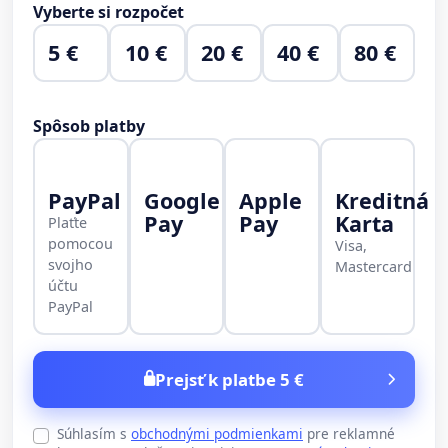
Vyberte si rozpočet
5 €
10 €
20 €
40 €
80 €
Spôsob platby
PayPal
Google
Apple
Kreditná
Pay
Pay
Karta
Plaťte
pomocou
Visa,
svojho
Mastercard
účtu
PayPal
Prejsť k platbe 5 €
Súhlasím s
obchodnými podmienkami
pre reklamné