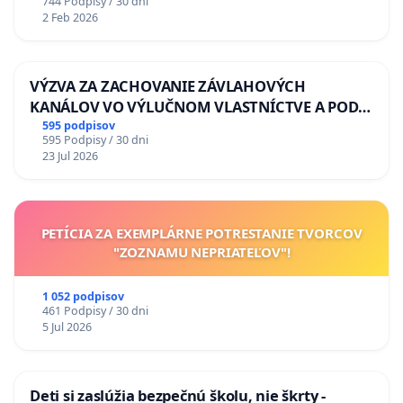
744 Podpisy / 30 dni
2 Feb 2026
VÝZVA ZA ZACHOVANIE ZÁVLAHOVÝCH
KANÁLOV VO VÝLUČNOM VLASTNÍCTVE A POD
KONTROLOU SLOVENSKEJ REPUBLIKY & žiadosť
595 podpisov
595 Podpisy / 30 dni
na riešenie zanedbaného stavu závlahových a
23 Jul 2026
odvodňovacích kanálov na Slovensku
PETÍCIA ZA EXEMPLÁRNE POTRESTANIE TVORCOV
"ZOZNAMU NEPRIATEĽOV"!
1 052 podpisov
461 Podpisy / 30 dni
5 Jul 2026
Deti si zaslúžia bezpečnú školu, nie škrty -