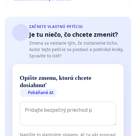
ZAČNITE VLASTNÚ PETÍCIU
Je tu niečo, čo chcete zmeniť?
Zmena sa nestane tým, že zostaneme ticho.
Autor tejto petície sa postavil a podnikol kroky.
Spravíte to isté?
Opíšte zmenu, ktorú chcete
dosiahnuť
Poháňané AI
Napíšte to vlastnými slovami. AI za vás pripraví