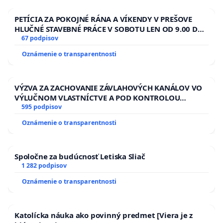
PETÍCIA ZA POKOJNÉ RÁNA A VÍKENDY V PREŠOVE
HLUČNÉ STAVEBNÉ PRÁCE V SOBOTU LEN OD 9.00 DO
13.00 HOD., CEZ PRACOVNÝ TÝŽDEŇ CIEĽ 8.00 – 18.00
67 podpisov
HOD. A PRAVIDELNÁ KONTROLA STAVBY C-AREA NA
Oznámenie o transparentnosti
ĎUMBIERSKEJ/MAGU
VÝZVA ZA ZACHOVANIE ZÁVLAHOVÝCH KANÁLOV VO
VÝLUČNOM VLASTNÍCTVE A POD KONTROLOU
SLOVENSKEJ REPUBLIKY & žiadosť na riešenie
595 podpisov
zanedbaného stavu závlahových a odvodňovacích
Oznámenie o transparentnosti
kanálov na Slovensku
Spoločne za budúcnosť Letiska Sliač
1 282 podpisov
Oznámenie o transparentnosti
Katolícka náuka ako povinný predmet [Viera je z