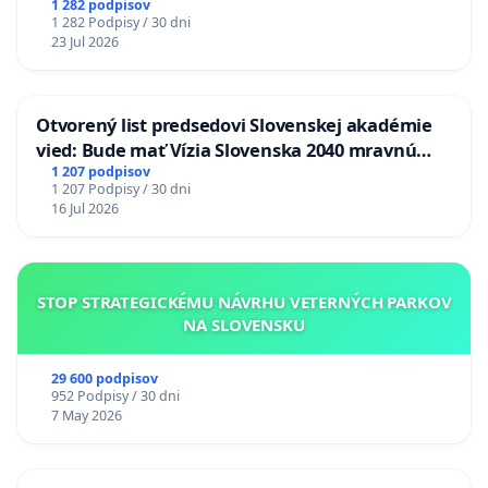
1 282 podpisov
1 282 Podpisy / 30 dni
23 Jul 2026
Otvorený list predsedovi Slovenskej akadémie
vied: Bude mať Vízia Slovenska 2040 mravnú
chrbticu?
1 207 podpisov
1 207 Podpisy / 30 dni
16 Jul 2026
STOP STRATEGICKÉMU NÁVRHU VETERNÝCH PARKOV
NA SLOVENSKU
29 600 podpisov
952 Podpisy / 30 dni
7 May 2026