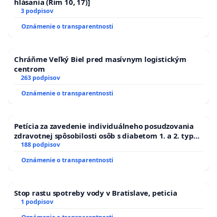
hlásania (Rim 10, 17)]
3 podpisov
Oznámenie o transparentnosti
Chráňme Veľký Biel pred masívnym logistickým
centrom
263 podpisov
Oznámenie o transparentnosti
Petícia za zavedenie individuálneho posudzovania
zdravotnej spôsobilosti osôb s diabetom 1. a 2. typu
pri prijímaní do Policajného zboru SR
188 podpisov
Oznámenie o transparentnosti
Stop rastu spotreby vody v Bratislave, peticia
1 podpisov