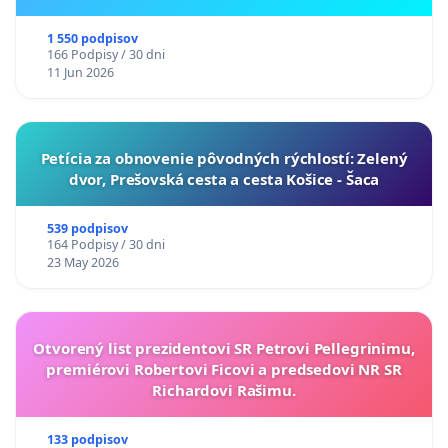
ukrajinskej kultúry vo Svidníku
1 550 podpisov
166 Podpisy / 30 dni
11 Jun 2026
​Petícia za obnovenie pôvodných rýchlostí: Zelený
dvor, Prešovská cesta a cesta Košice - Šaca
539 podpisov
164 Podpisy / 30 dni
23 May 2026
Otvorený list prezidentovi SR Petrovi Pellegrinimu,
premiérovi Robertovi Ficovi a predsedovi NR SR
Richardovi Rašimu.
133 podpisov