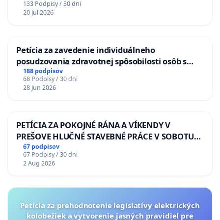
133 Podpisy / 30 dni
20 Jul 2026
Petícia za zavedenie individuálneho
posudzovania zdravotnej spôsobilosti osôb s
diabetom 1. a 2. typu pri prijímaní do
188 podpisov
68 Podpisy / 30 dni
Policajného zboru SR
28 Jun 2026
PETÍCIA ZA POKOJNÉ RÁNA A VÍKENDY V
PREŠOVE HLUČNÉ STAVEBNÉ PRÁCE V SOBOTU
LEN OD 9.00 DO 13.00 HOD., CEZ PRACOVNÝ
67 podpisov
67 Podpisy / 30 dni
TÝŽDEŇ CIEĽ 8.00 – 18.00 HOD. A PRAVIDELNÁ
2 Aug 2026
KONTROLA STAVBY C-AREA NA
ĎUMBIERSKEJ/MAGU
Petícia za prehodnotenie legislatívy elektrických
kolobežiek a vytvorenie jasných pravidiel pre