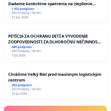
žiadame konkrétne opatrenia na zlepšenie
situácie v školstve
1 922 podpisov
455 Podpisy / 30 dni
21 Jun 2026
PETÍCIA ZA OCHRANU DETÍ A VYVODENIE
ZODPOVEDNOSTI ZA DLHOROČNÚ NEČINNOSŤ
A ZLYHANIE ŠTÁTU
480 podpisov
264 Podpisy / 30 dni
7 Jul 2026
Chráňme Veľký Biel pred masívnym logistickým
centrom
263 podpisov
263 Podpisy / 30 dni
23 Jul 2026