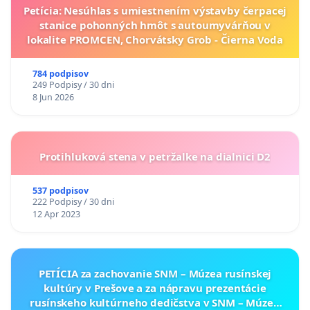
Petícia: Nesúhlas s umiestnením výstavby čerpacej
stanice pohonných hmôt s autoumyvárňou v
lokalite PROMCEN, Chorvátsky Grob - Čierna Voda
784 podpisov
249 Podpisy / 30 dni
8 Jun 2026
Protihluková stena v petržalke na dialnici D2
537 podpisov
222 Podpisy / 30 dni
12 Apr 2023
PETÍCIA za zachovanie SNM – Múzea rusínskej
kultúry v Prešove a za nápravu prezentácie
rusínskeho kultúrneho dedičstva v SNM – Múzeu