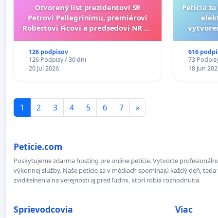
Otvorený list prezidentovi SR
Petícia z
Petrovi Pellegrinimu, premiérovi
elek
Robertovi Ficovi a predsedovi NR SR
vytvoren
Richardovi Rašimu.
dos
126 podpisov
616 podpi
126 Podpisy / 30 dni
73 Podpisy
20 Jul 2026
18 Jun 202
1
2
3
4
5
6
7
»
Peticie.com
Poskytujeme zdarma hosting pre online petície. Vytvorte profesionálnu
výkonnej služby. Naše petície sa v médiach spomínajú každý deň, teda 
zviditelnenia na verejnosti aj pred ľudmi, ktorí robia rozhodnutia.
Sprievodcovia
Viac