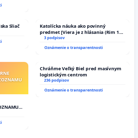
i
ska Sliač
Katolícka náuka ako povinný
predmet [Viera je z hlásania (Rim 10,
17)]
3 podpisov
i
Oznámenie o transparentnosti
Chráňme Veľký Biel pred masívnym
ÁRNE
logistickým centrom
"ZOZNAMU
236 podpisov
Oznámenie o transparentnosti
ZOZNAMU
i