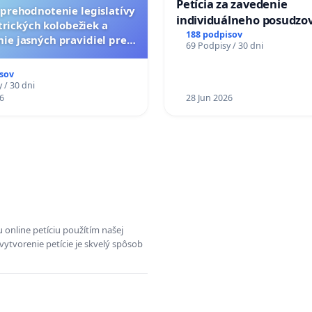
Petícia za zavedenie
a prehodnotenie legislatívy
individuálneho posudzo
trických kolobežiek a
zdravotnej spôsobilosti 
188 podpisov
ie jasných pravidiel pre
69 Podpisy / 30 dni
diabetom 1. a 2. typu pri
pelých používateľov
do Policajného zboru SR
sov
 / 30 dni
6
28 Jun 2026
 online petíciu použítím našej
vytvorenie petície je skvelý spôsob