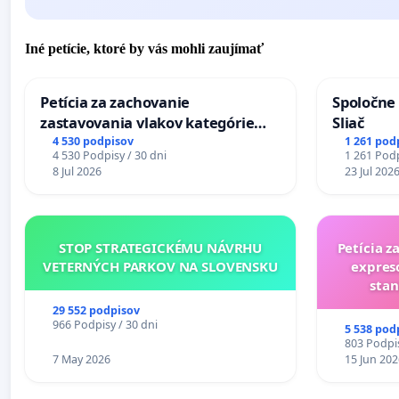
Iné petície, ktoré by vás mohli zaujímať
Petícia za zachovanie
Spoločne 
zastavovania vlakov kategórie
Sliač
Expres (Ex) TATRAN v železničnej
4 530 podpisov
1 261 pod
4 530 Podpisy / 30 dni
1 261 Podp
stanici Púchov
8 Jul 2026
23 Jul 202
STOP STRATEGICKÉMU NÁVRHU
Petícia z
VETERNÝCH PARKOV NA SLOVENSKU
expres
stan
29 552 podpisov
966 Podpisy / 30 dni
5 538 pod
803 Podpis
7 May 2026
15 Jun 202