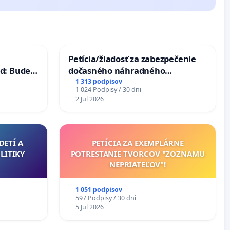
Petícia/žiadosť za zabezpečenie
d: Bude
dočasného náhradného
40 mravnú
premostenia Váhu počas úplnej
1 313 podpisov
1 024 Podpisy / 30 dni
uzávery Vážskeho mosta v
2 Jul 2026
Komárne
DETÍ A
PETÍCIA ZA EXEMPLÁRNE
LITIKY
POTRESTANIE TVORCOV "ZOZNAMU
NEPRIATEĽOV"!
1 051 podpisov
597 Podpisy / 30 dni
5 Jul 2026