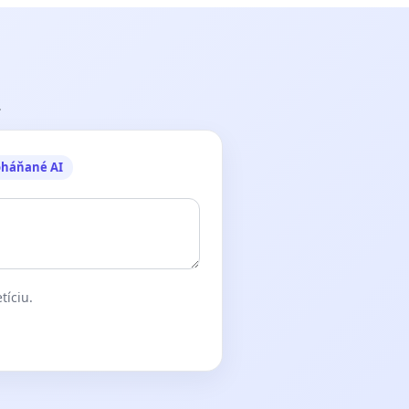
.
oháňané AI
tíciu.