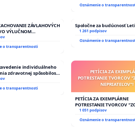
Oznámenie o transparentnost
 ZACHOVANIE ZÁVLAHOVÝCH
Spoločne za budúcnosť Leti
VO VÝLUČNOM
1 261 podpisov
TVE A POD KONTROLOU
sov
Oznámenie o transparentnost
J REPUBLIKY & žiadosť na
 o transparentnosti
zanedbaného stavu
ch a odvodňovacích
a Slovensku
 zavedenie individuálneho
PETÍCIA ZA EXEMPL
ia zdravotnej spôsobilosti
POTRESTANIE TVORCOV 
betom 1. a 2. typu pri
sov
NEPRIATEĽOV"!
do Policajného zboru SR
 o transparentnosti
PETÍCIA ZA EXEMPLÁRNE
POTRESTANIE TVORCOV "
NEPRIATEĽOV"!
1 051 podpisov
Oznámenie o transparentnost