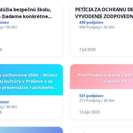
aslúžia bezpečnú školu,
PETÍCIA ZA OCHRANU DE
 - žiadame konkrétne
VYVODENIE ZODPOVEDN
 na zlepšenie situácie v
DLHOROČNÚ NEČINNOSŤ
pisov
459 podpisov
y / 30 dni
459 Podpisy / 30 dni
ZLYHANIE ŠTÁTU
6
7 Jul 2026
a zachovanie SNM – Múzea
Protihluková stena v pet
ej kultúry v Prešove a za
dialnici D2
 prezentácie rusínskeho
neho dedičstva v SNM –
531 podpisov
ukrajinskej kultúry vo
217 Podpisy / 30 dni
pisov
Svidníku
y / 30 dni
6
12 Apr 2023