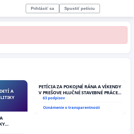
Prihlásiť sa
Spustiť petíciu
PETÍCIA ZA POKOJNÉ RÁNA A VÍKENDY
DETÍ A
V PREŠOVE HLUČNÉ STAVEBNÉ PRÁCE
LITIKY
V SOBOTU LEN OD 9.00 DO 13.00
63 podpisov
HOD., CEZ PRACOVNÝ TÝŽDEŇ CIEĽ
Oznámenie o transparentnosti
8.00 – 18.00 HOD. A PRAVIDELNÁ
KONTROLA STAVBY C-AREA NA
 A
ĎUMBIERSKEJ/MAGU
KY