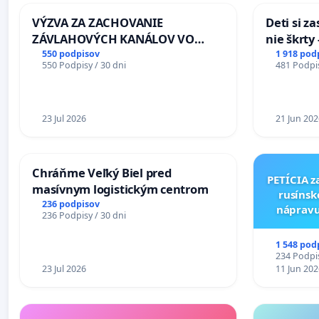
VÝZVA ZA ZACHOVANIE
Deti si z
ZÁVLAHOVÝCH KANÁLOV VO
nie škrty
VÝLUČNOM VLASTNÍCTVE A POD
opatrenia
550 podpisov
1 918 pod
550 Podpisy / 30 dni
481 Podpis
KONTROLOU SLOVENSKEJ
školstve
REPUBLIKY & žiadosť na riešenie
zanedbaného stavu závlahových
a odvodňovacích kanálov na
23 Jul 2026
21 Jun 202
Slovensku
Chráňme Veľký Biel pred
PETÍCIA z
masívnym logistickým centrom
rusínsk
236 podpisov
nápravu
236 Podpisy / 30 dni
kultúr
Múzeu 
1 548 pod
234 Podpis
23 Jul 2026
11 Jun 202