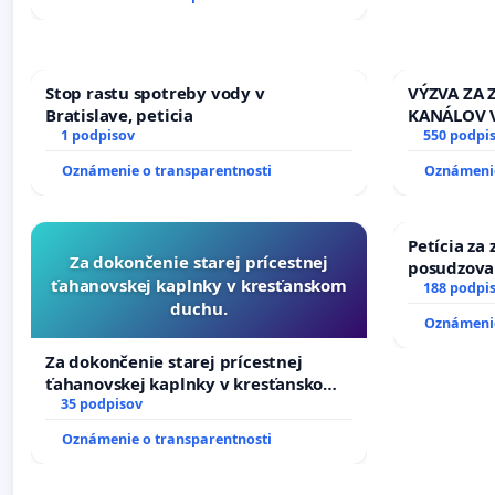
Stop rastu spotreby vody v
VÝZVA ZA
Bratislave, peticia
KANÁLOV 
1 podpisov
VLASTNÍC
550 podpi
SLOVENSKE
Oznámenie o transparentnosti
Oznámenie
riešenie 
závlahový
kanálov n
Petícia za
Za dokončenie starej prícestnej
posudzovan
ťahanovskej kaplnky v kresťanskom
osôb s dia
188 podpi
duchu.
prijímaní 
Oznámenie
Za dokončenie starej prícestnej
ťahanovskej kaplnky v kresťanskom
duchu.
35 podpisov
Oznámenie o transparentnosti