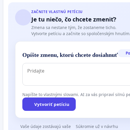
ZAČNITE VLASTNÚ PETÍCIU
Je tu niečo, čo chcete zmeniť?
Zmena sa nestane tým, že zostaneme ticho.
Vytvorte petíciu a začnite so spoločenským hnutím
P
Opíšte zmenu, ktorú chcete dosiahnuť
Napíšte to vlastnými slovami. AI za vás pripraví silnú pe
Vytvoriť petíciu
Vaše údaje zostávajú vaše
Súkromie už v návrhu