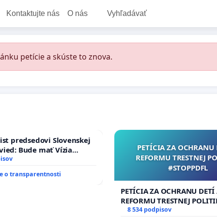
Kontaktujte nás
O nás
Vyhľadávať
ánku petície a skúste to znova.
ist predsedovi Slovenskej
PETÍCIA ZA OCHRANU 
ied: Bude mať Vízia
REFORMU TRESTNEJ PO
 2040 mravnú chrbticu?
isov
#STOPPDFL
 o transparentnosti
PETÍCIA ZA OCHRANU DETÍ
REFORMU TRESTNEJ POLITI
#STOPPDFL
8 534 podpisov