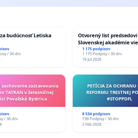
za budúcnosť Letiska
Otvorený list predsedovi
Slovenskej akadémie vie
mať Vízia Slovenska 20
pisov
1 175 podpisov
isy / 30 dni
1 175 Podpisy / 30 dni
chrbticu?
6
16 Jul 2026
a zachovanie zastavovania
PETÍCIA ZA OCHRANU 
ov TATRAN v železničnej
REFORMU TRESTNEJ PO
ici Považská Bystrica
#STOPPDFL
pisov
8 534 podpisov
y / 30 dni
739 Podpisy / 30 dni
6
2 Feb 2026