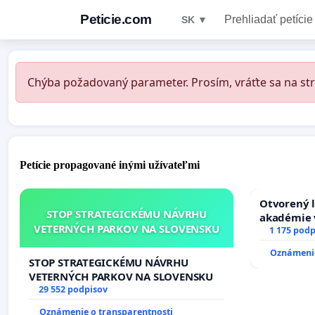
Peticie.com
Prehliadať petície
SK ▼
Chýba požadovaný parameter. Prosím, vráťte sa na str
Petície propagované inými užívateľmi
Otvorený l
STOP STRATEGICKÉMU NÁVRHU
akadémie v
VETERNÝCH PARKOV NA SLOVENSKU
Slovenska
1 175 podp
Oznámenie
STOP STRATEGICKÉMU NÁVRHU
VETERNÝCH PARKOV NA SLOVENSKU
29 552 podpisov
Oznámenie o transparentnosti