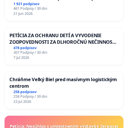
situácie v školstve
1 921 podpisov
461 Podpisy / 30 dni
21 Jun 2026
PETÍCIA ZA OCHRANU DETÍ A VYVODENIE
ZODPOVEDNOSTI ZA DLHOROČNÚ NEČINNOSŤ
A ZLYHANIE ŠTÁTU
478 podpisov
307 Podpisy / 30 dni
7 Jul 2026
Chráňme Veľký Biel pred masívnym logistickým
centrom
258 podpisov
258 Podpisy / 30 dni
23 Jul 2026
Petícia: Nesúhlas s umiestnením výstavby čerpacej