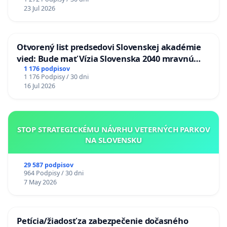
23 Jul 2026
Otvorený list predsedovi Slovenskej akadémie
vied: Bude mať Vízia Slovenska 2040 mravnú
chrbticu?
1 176 podpisov
1 176 Podpisy / 30 dni
16 Jul 2026
STOP STRATEGICKÉMU NÁVRHU VETERNÝCH PARKOV
NA SLOVENSKU
29 587 podpisov
964 Podpisy / 30 dni
7 May 2026
Petícia/žiadosť za zabezpečenie dočasného