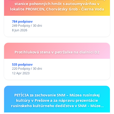
stanice pohonných hmôt s autoumyvárňou v
lokalite PROMCEN, Chorvátsky Grob - Čierna Voda
784 podpisov
249 Podpisy / 30 dni
8 Jun 2026
Protihluková stena v petržalke na dialnici D2
535 podpisov
220 Podpisy / 30 dni
12 Apr 2023
PETÍCIA za zachovanie SNM – Múzea rusínskej
kultúry v Prešove a za nápravu prezentácie
rusínskeho kultúrneho dedičstva v SNM – Múzeu
ukrajinskej kultúry vo Svidníku