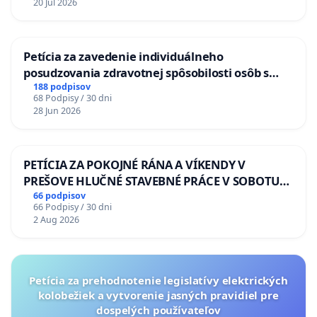
20 Jul 2026
Petícia za zavedenie individuálneho
posudzovania zdravotnej spôsobilosti osôb s
diabetom 1. a 2. typu pri prijímaní do
188 podpisov
68 Podpisy / 30 dni
Policajného zboru SR
28 Jun 2026
PETÍCIA ZA POKOJNÉ RÁNA A VÍKENDY V
PREŠOVE HLUČNÉ STAVEBNÉ PRÁCE V SOBOTU
LEN OD 9.00 DO 13.00 HOD., CEZ PRACOVNÝ
66 podpisov
66 Podpisy / 30 dni
TÝŽDEŇ CIEĽ 8.00 – 18.00 HOD. A PRAVIDELNÁ
2 Aug 2026
KONTROLA STAVBY C-AREA NA
ĎUMBIERSKEJ/MAGU
Petícia za prehodnotenie legislatívy elektrických
kolobežiek a vytvorenie jasných pravidiel pre
dospelých používateľov