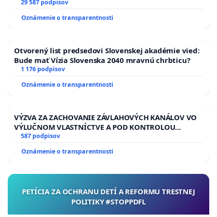
29 587 podpisov
Oznámenie o transparentnosti
Otvorený list predsedovi Slovenskej akadémie vied:
Bude mať Vízia Slovenska 2040 mravnú chrbticu?
1 176 podpisov
Oznámenie o transparentnosti
VÝZVA ZA ZACHOVANIE ZÁVLAHOVÝCH KANÁLOV VO
VÝLUČNOM VLASTNÍCTVE A POD KONTROLOU
SLOVENSKEJ REPUBLIKY & žiadosť na riešenie
587 podpisov
zanedbaného stavu závlahových a odvodňovacích
Oznámenie o transparentnosti
kanálov na Slovensku
PETÍCIA ZA OCHRANU DETÍ A REFORMU TRESTNEJ
POLITIKY #STOPPDFL