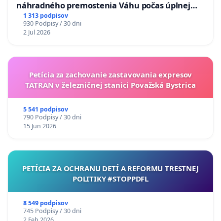
náhradného premostenia Váhu počas úplnej
uzávery Vážskeho mosta v Komárne
1 313 podpisov
930 Podpisy / 30 dni
2 Jul 2026
Petícia za zachovanie zastavovania expresov
TATRAN v železničnej stanici Považská Bystrica
5 541 podpisov
790 Podpisy / 30 dni
15 Jun 2026
PETÍCIA ZA OCHRANU DETÍ A REFORMU TRESTNEJ
POLITIKY #STOPPDFL
8 549 podpisov
745 Podpisy / 30 dni
2 Feb 2026