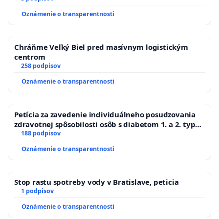
Oznámenie o transparentnosti
Chráňme Veľký Biel pred masívnym logistickým
centrom
258 podpisov
Oznámenie o transparentnosti
Petícia za zavedenie individuálneho posudzovania
zdravotnej spôsobilosti osôb s diabetom 1. a 2. typu
pri prijímaní do Policajného zboru SR
188 podpisov
Oznámenie o transparentnosti
Stop rastu spotreby vody v Bratislave, peticia
1 podpisov
Oznámenie o transparentnosti