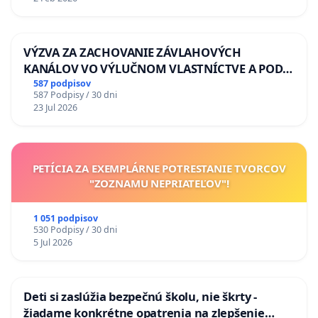
VÝZVA ZA ZACHOVANIE ZÁVLAHOVÝCH
KANÁLOV VO VÝLUČNOM VLASTNÍCTVE A POD
KONTROLOU SLOVENSKEJ REPUBLIKY & žiadosť
587 podpisov
587 Podpisy / 30 dni
na riešenie zanedbaného stavu závlahových a
23 Jul 2026
odvodňovacích kanálov na Slovensku
PETÍCIA ZA EXEMPLÁRNE POTRESTANIE TVORCOV
"ZOZNAMU NEPRIATEĽOV"!
1 051 podpisov
530 Podpisy / 30 dni
5 Jul 2026
Deti si zaslúžia bezpečnú školu, nie škrty -
žiadame konkrétne opatrenia na zlepšenie