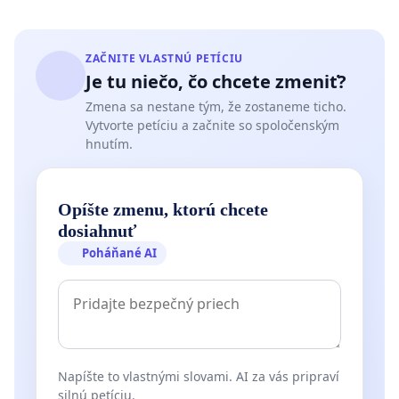
ZAČNITE VLASTNÚ PETÍCIU
Je tu niečo, čo chcete zmeniť?
Zmena sa nestane tým, že zostaneme ticho.
Vytvorte petíciu a začnite so spoločenským
hnutím.
Opíšte zmenu, ktorú chcete
dosiahnuť
Poháňané AI
Napíšte to vlastnými slovami. AI za vás pripraví
silnú petíciu.