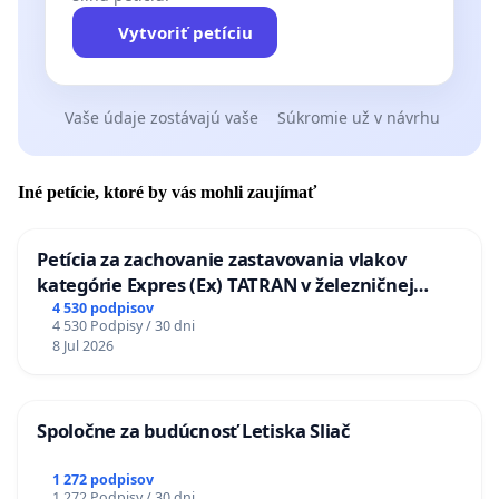
Vytvoriť petíciu
Vaše údaje zostávajú vaše
Súkromie už v návrhu
Iné petície, ktoré by vás mohli zaujímať
Petícia za zachovanie zastavovania vlakov
kategórie Expres (Ex) TATRAN v železničnej
stanici Púchov
4 530 podpisov
4 530 Podpisy / 30 dni
8 Jul 2026
Spoločne za budúcnosť Letiska Sliač
1 272 podpisov
1 272 Podpisy / 30 dni