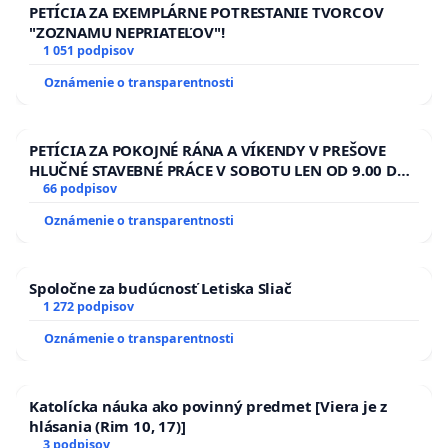
PETÍCIA ZA EXEMPLÁRNE POTRESTANIE TVORCOV
"ZOZNAMU NEPRIATEĽOV"!
1 051 podpisov
Oznámenie o transparentnosti
PETÍCIA ZA POKOJNÉ RÁNA A VÍKENDY V PREŠOVE
HLUČNÉ STAVEBNÉ PRÁCE V SOBOTU LEN OD 9.00 DO
13.00 HOD., CEZ PRACOVNÝ TÝŽDEŇ CIEĽ 8.00 – 18.00
66 podpisov
HOD. A PRAVIDELNÁ KONTROLA STAVBY C-AREA NA
Oznámenie o transparentnosti
ĎUMBIERSKEJ/MAGU
Spoločne za budúcnosť Letiska Sliač
1 272 podpisov
Oznámenie o transparentnosti
Katolícka náuka ako povinný predmet [Viera je z
hlásania (Rim 10, 17)]
3 podpisov