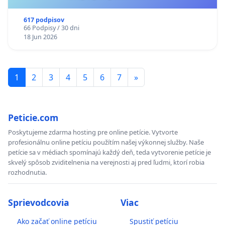
617 podpisov
66 Podpisy / 30 dni
18 Jun 2026
1
2
3
4
5
6
7
»
Peticie.com
Poskytujeme zdarma hosting pre online petície. Vytvorte
profesionálnu online petíciu použítím našej výkonnej služby. Naše
petície sa v médiach spomínajú každý deň, teda vytvorenie petície je
skvelý spôsob zviditelnenia na verejnosti aj pred ľudmi, ktorí robia
rozhodnutia.
Sprievodcovia
Viac
Ako začať online petíciu
Spustiť petíciu