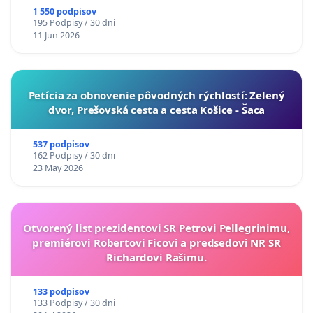
1 550 podpisov
195 Podpisy / 30 dni
11 Jun 2026
​Petícia za obnovenie pôvodných rýchlostí: Zelený
dvor, Prešovská cesta a cesta Košice - Šaca
537 podpisov
162 Podpisy / 30 dni
23 May 2026
Otvorený list prezidentovi SR Petrovi Pellegrinimu,
premiérovi Robertovi Ficovi a predsedovi NR SR
Richardovi Rašimu.
133 podpisov
133 Podpisy / 30 dni