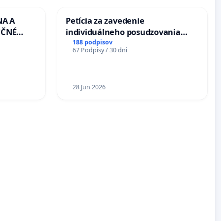
NA A
Petícia za zavedenie
UČNÉ
individuálneho posudzovania
OTU LEN
zdravotnej spôsobilosti osôb s
188 podpisov
67 Podpisy / 30 dni
CEZ
diabetom 1. a 2. typu pri prijímaní
.00 –
do Policajného zboru SR
Á
EA NA
28 Jun 2026