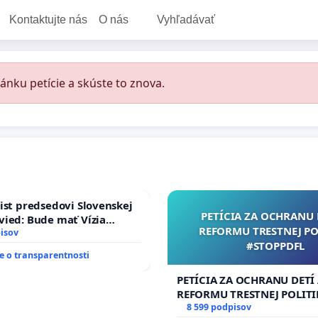
Kontaktujte nás
O nás
Vyhľadávať
ánku petície a skúste to znova.
ist predsedovi Slovenskej
PETÍCIA ZA OCHRANU 
ied: Bude mať Vízia
REFORMU TRESTNEJ PO
 2040 mravnú chrbticu?
isov
#STOPPDFL
 o transparentnosti
PETÍCIA ZA OCHRANU DETÍ
REFORMU TRESTNEJ POLITI
#STOPPDFL
8 599 podpisov