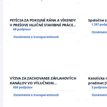
PETÍCIA ZA POKOJNÉ RÁNA A VÍKENDY
Spoločne z
V PREŠOVE HLUČNÉ STAVEBNÉ PRÁCE
1 297 podp
V SOBOTU LEN OD 9.00 DO 13.00
68 podpisov
Oznámenie
HOD., CEZ PRACOVNÝ TÝŽDEŇ CIEĽ
Oznámenie o transparentnosti
8.00 – 18.00 HOD. A PRAVIDELNÁ
KONTROLA STAVBY C-AREA NA
ĎUMBIERSKEJ/MAGU
VÝZVA ZA ZACHOVANIE ZÁVLAHOVÝCH
Katolícka
KANÁLOV VO VÝLUČNOM
predmet [V
VLASTNÍCTVE A POD KONTROLOU
659 podpisov
17)]
3 podpiso
SLOVENSKEJ REPUBLIKY & žiadosť na
Oznámenie o transparentnosti
Oznámenie
riešenie zanedbaného stavu
závlahových a odvodňovacích
kanálov na Slovensku