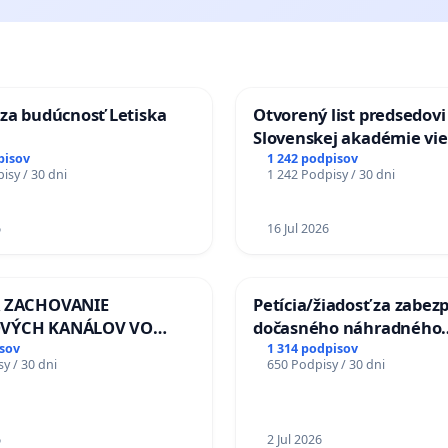
za budúcnosť Letiska
Otvorený list predsedovi
Slovenskej akadémie vie
mať Vízia Slovenska 20
pisov
1 242 podpisov
isy / 30 dni
1 242 Podpisy / 30 dni
chrbticu?
6
16 Jul 2026
A ZACHOVANIE
Petícia/žiadosť za zabez
VÝCH KANÁLOV VO
dočasného náhradného
M VLASTNÍCTVE A POD
premostenia Váhu počas
sov
1 314 podpisov
y / 30 dni
650 Podpisy / 30 dni
OU SLOVENSKEJ
uzávery Vážskeho mosta
 & žiadosť na riešenie
Komárne
ého stavu závlahových
ovacích kanálov na
6
2 Jul 2026