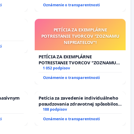
i
Oznámenie o transparentnosti
PETÍCIA ZA EXEMPLÁRNE
POTRESTANIE TVORCOV "ZOZNAMU
NEPRIATEĽOV"!
i
PETÍCIA ZA EXEMPLÁRNE
POTRESTANIE TVORCOV "ZOZNAMU
NEPRIATEĽOV"!
1 052 podpisov
Oznámenie o transparentnosti
masívnym
Petícia za zavedenie individuálneho
posudzovania zdravotnej spôsobilosti
osôb s diabetom 1. a 2. typu pri
188 podpisov
prijímaní do Policajného zboru SR
i
Oznámenie o transparentnosti