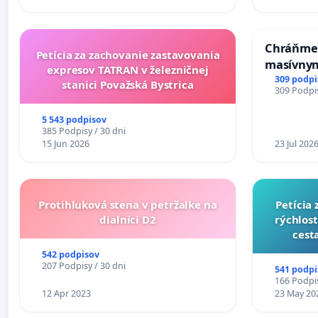
Slovensk
Chráňme 
Petícia za zachovanie zastavovania
masívnym
expresov TATRAN v železničnej
309 podpi
stanici Považská Bystrica
309 Podpis
5 543 podpisov
385 Podpisy / 30 dni
15 Jun 2026
23 Jul 202
Protihluková stena v petržalke na
​Petíci
dialnici D2
rýchlost
cesta
542 podpisov
207 Podpisy / 30 dni
541 podpi
166 Podpis
12 Apr 2023
23 May 20