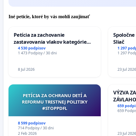
Iné petície, ktoré by vás mohli zaujímať
Petícia za zachovanie
Spoločne 
zastavovania vlakov kategórie
Sliač
Expres (Ex) TATRAN v železničnej
4 530 podpisov
1 297 pod
1 473 Podpisy / 30 dni
1 297 Podp
stanici Púchov
8 Jul 2026
23 Jul 202
VÝZVA Z
PETÍCIA ZA OCHRANU DETÍ A
ZÁVLAHO
REFORMU TRESTNEJ POLITIKY
VÝLUČNO
659 podpi
#STOPPDFL
659 Podpis
KONTROL
REPUBLIKY
8 599 podpisov
zanedban
714 Podpisy / 30 dni
2 Feb 2026
a odvodň
23 Jul 202