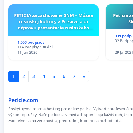
PETÍCIA za zachovanie SNM – Múzea
Peticia 
rusínskej kultúry v Prešove a za
Sl
nápravu prezentácie rusínskeho
kultúrneho dedičstva v SNM –
331 podpi
Múzeu ukrajinskej kultúry vo
92 Podpisy
1 553 podpisov
Svidníku
114 Podpisy / 30 dni
11 Jun 2026
29 Jul 202
1
2
3
4
5
6
7
»
Peticie.com
Poskytujeme zdarma hosting pre online petície. Vytvorte profesionálnu
výkonnej služby. Naše petície sa v médiach spomínajú každý deň, teda 
zviditelnenia na verejnosti aj pred ľudmi, ktorí robia rozhodnutia.