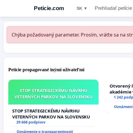
Peticie.com
Prehliadať petície
SK ▼
Chýba požadovaný parameter. Prosím, vráťte sa na str
Petície propagované inými užívateľmi
Otvorený l
STOP STRATEGICKÉMU NÁVRHU
akadémie v
VETERNÝCH PARKOV NA SLOVENSKU
Slovenska
1 242 podp
Oznámenie
STOP STRATEGICKÉMU NÁVRHU
VETERNÝCH PARKOV NA SLOVENSKU
29 668 podpisov
Oznámenie o transparentnosti