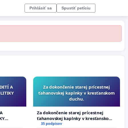
Prihlásiť sa
Spustiť petíciu
DETÍ A
Za dokončenie starej prícestnej
LITIKY
ťahanovskej kaplnky v kresťanskom
duchu.
 A
Za dokončenie starej prícestnej
KY
ťahanovskej kaplnky v kresťanskom
duchu.
35 podpisov