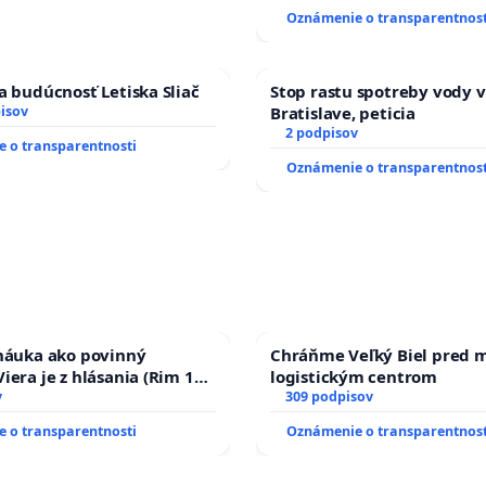
Oznámenie o transparentnost
a budúcnosť Letiska Sliač
Stop rastu spotreby vody v
isov
Bratislave, peticia
2 podpisov
 o transparentnosti
Oznámenie o transparentnost
 náuka ako povinný
Chráňme Veľký Biel pred 
iera je z hlásania (Rim 10,
logistickým centrom
v
309 podpisov
 o transparentnosti
Oznámenie o transparentnost