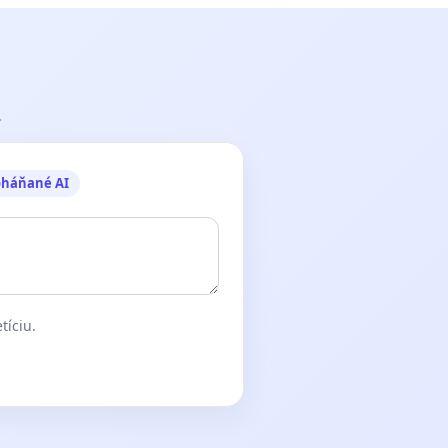
.
oháňané AI
tíciu.