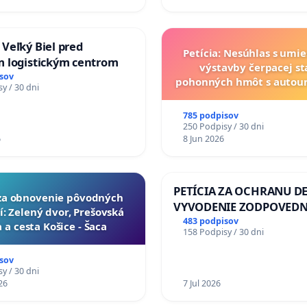
u
Veľký Biel pred
Petícia: Nesúhlas s umi
 logistickým centrom
výstavby čerpacej st
sov
pohonných hmôt s auto
y / 30 dni
v lokalite PROMCEN, Ch
Grob - Čierna Vo
785 podpisov
250 Podpisy / 30 dni
6
8 Jun 2026
PETÍCIA ZA OCHRANU DE
a za obnovenie pôvodných
VYVODENIE ZODPOVEDN
í: Zelený dvor, Prešovská
DLHOROČNÚ NEČINNOSŤ
483 podpisov
 a cesta Košice - Šaca
158 Podpisy / 30 dni
ZLYHANIE ŠTÁTU
sov
y / 30 dni
26
7 Jul 2026