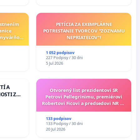
estnením
PETÍCIA ZA EXEMPLÁRNE
anice
POTRESTANIE TVORCOV "ZOZNAMU
umyvárňou
NEPRIATEĽOV"!
orvátsky
da
1 052 podpisov
227 Podpisy / 30 dni
5 Jul 2026
TÍ A
Otvorený list prezidentovi SR
OSTI ZA
Petrovi Pellegrinimu, premiérovi
 A
Robertovi Ficovi a predsedovi NR SR
Richardovi Rašimu.
133 podpisov
133 Podpisy / 30 dni
20 Jul 2026