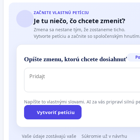
ZAČNITE VLASTNÚ PETÍCIU
Je tu niečo, čo chcete zmeniť?
Zmena sa nestane tým, že zostaneme ticho.
Vytvorte petíciu a začnite so spoločenským hnutím
P
Opíšte zmenu, ktorú chcete dosiahnuť
Napíšte to vlastnými slovami. AI za vás pripraví silnú pe
Vytvoriť petíciu
Vaše údaje zostávajú vaše
Súkromie už v návrhu