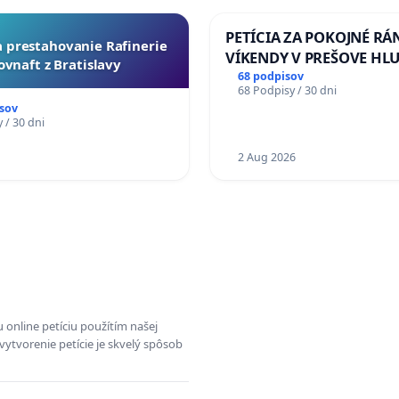
PETÍCIA ZA POKOJNÉ RÁ
za prestahovanie Rafinerie
VÍKENDY V PREŠOVE HL
ovnaft z Bratislavy
STAVEBNÉ PRÁCE V SOB
68 podpisov
68 Podpisy / 30 dni
OD 9.00 DO 13.00 HOD., 
sov
PRACOVNÝ TÝŽDEŇ CIEĽ 8
 / 30 dni
18.00 HOD. A PRAVIDELN
1
KONTROLA STAVBY C-AR
2 Aug 2026
ĎUMBIERSKEJ/MAGU
 online petíciu použítím našej
vytvorenie petície je skvelý spôsob