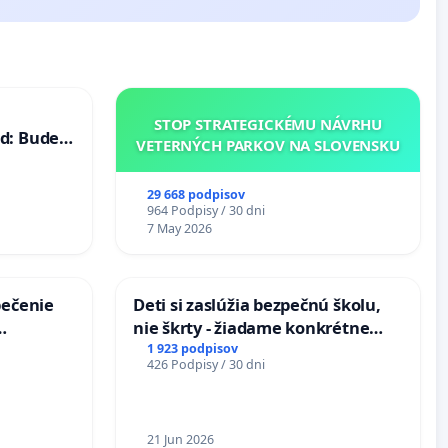
STOP STRATEGICKÉMU NÁVRHU
d: Bude
VETERNÝCH PARKOV NA SLOVENSKU
40 mravnú
29 668 podpisov
964 Podpisy / 30 dni
7 May 2026
pečenie
Deti si zaslúžia bezpečnú školu,
nie škrty - žiadame konkrétne
 úplnej
opatrenia na zlepšenie situácie v
1 923 podpisov
426 Podpisy / 30 dni
 v
školstve
21 Jun 2026