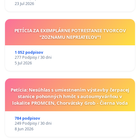
23 Jul 2026
PETÍCIA ZA EXEMPLÁRNE POTRESTANIE TVORCOV
"ZOZNAMU NEPRIATEĽOV"!
1 052 podpisov
277 Podpisy / 30 dni
5 Jul 2026
Petícia: Nesúhlas s umiestnením výstavby čerpacej
stanice pohonných hmôt s autoumyvárňou v
lokalite PROMCEN, Chorvátsky Grob - Čierna Voda
784 podpisov
249 Podpisy / 30 dni
8 Jun 2026