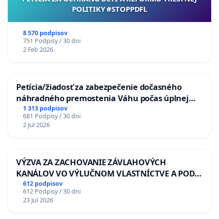
POLITIKY #STOPPDFL
8 570 podpisov
751 Podpisy / 30 dni
2 Feb 2026
Petícia/žiadosť za zabezpečenie dočasného
náhradného premostenia Váhu počas úplnej
uzávery Vážskeho mosta v Komárne
1 313 podpisov
681 Podpisy / 30 dni
2 Jul 2026
VÝZVA ZA ZACHOVANIE ZÁVLAHOVÝCH
KANÁLOV VO VÝLUČNOM VLASTNÍCTVE A POD
KONTROLOU SLOVENSKEJ REPUBLIKY & žiadosť
612 podpisov
612 Podpisy / 30 dni
na riešenie zanedbaného stavu závlahových a
23 Jul 2026
odvodňovacích kanálov na Slovensku