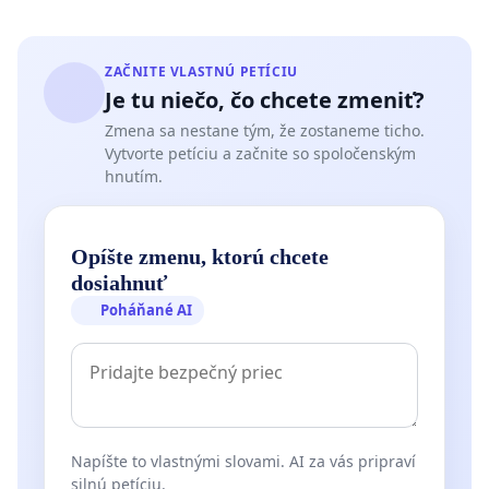
ZAČNITE VLASTNÚ PETÍCIU
Je tu niečo, čo chcete zmeniť?
Zmena sa nestane tým, že zostaneme ticho.
Vytvorte petíciu a začnite so spoločenským
hnutím.
Opíšte zmenu, ktorú chcete
dosiahnuť
Poháňané AI
Napíšte to vlastnými slovami. AI za vás pripraví
silnú petíciu.