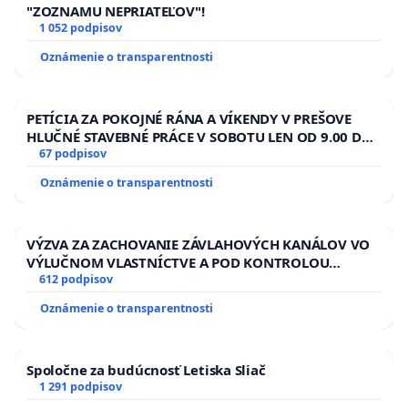
"ZOZNAMU NEPRIATEĽOV"!
1 052 podpisov
Oznámenie o transparentnosti
PETÍCIA ZA POKOJNÉ RÁNA A VÍKENDY V PREŠOVE
HLUČNÉ STAVEBNÉ PRÁCE V SOBOTU LEN OD 9.00 DO
13.00 HOD., CEZ PRACOVNÝ TÝŽDEŇ CIEĽ 8.00 – 18.00
67 podpisov
HOD. A PRAVIDELNÁ KONTROLA STAVBY C-AREA NA
Oznámenie o transparentnosti
ĎUMBIERSKEJ/MAGU
VÝZVA ZA ZACHOVANIE ZÁVLAHOVÝCH KANÁLOV VO
VÝLUČNOM VLASTNÍCTVE A POD KONTROLOU
SLOVENSKEJ REPUBLIKY & žiadosť na riešenie
612 podpisov
zanedbaného stavu závlahových a odvodňovacích
Oznámenie o transparentnosti
kanálov na Slovensku
Spoločne za budúcnosť Letiska Sliač
1 291 podpisov