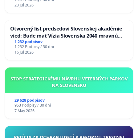
23 Jul 2026
Otvorený list predsedovi Slovenskej akadémie
vied: Bude mať Vízia Slovenska 2040 mravnú
chrbticu?
1 232 podpisov
1 232 Podpisy / 30 dni
16 Jul 2026
STOP STRATEGICKÉMU NÁVRHU VETERNÝCH PARKOV
NA SLOVENSKU
29 628 podpisov
953 Podpisy / 30 dni
7 May 2026
PETÍCIA ZA OCHRANU DETÍ A REFORMU TRESTNEJ