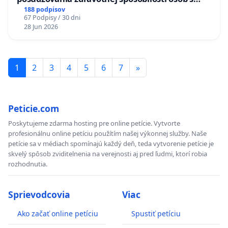
diabetom 1. a 2. typu pri prijímaní do
188 podpisov
67 Podpisy / 30 dni
Policajného zboru SR
28 Jun 2026
1
2
3
4
5
6
7
»
Peticie.com
Poskytujeme zdarma hosting pre online petície. Vytvorte
profesionálnu online petíciu použítím našej výkonnej služby. Naše
petície sa v médiach spomínajú každý deň, teda vytvorenie petície je
skvelý spôsob zviditelnenia na verejnosti aj pred ľudmi, ktorí robia
rozhodnutia.
Sprievodcovia
Viac
Ako začať online petíciu
Spustiť petíciu