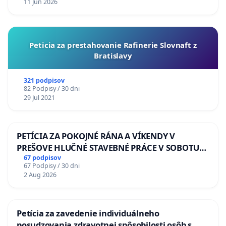
11 Jun 2026
Peticia za prestahovanie Rafinerie Slovnaft z
Bratislavy
321 podpisov
82 Podpisy / 30 dni
29 Jul 2021
PETÍCIA ZA POKOJNÉ RÁNA A VÍKENDY V
PREŠOVE HLUČNÉ STAVEBNÉ PRÁCE V SOBOTU
LEN OD 9.00 DO 13.00 HOD., CEZ PRACOVNÝ
67 podpisov
67 Podpisy / 30 dni
TÝŽDEŇ CIEĽ 8.00 – 18.00 HOD. A PRAVIDELNÁ
2 Aug 2026
KONTROLA STAVBY C-AREA NA
ĎUMBIERSKEJ/MAGU
Petícia za zavedenie individuálneho
posudzovania zdravotnej spôsobilosti osôb s