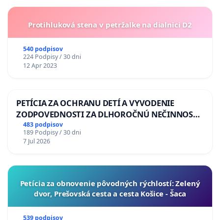
Protihluková stena v petržalke na dialnici D2
540 podpisov
224 Podpisy / 30 dni
12 Apr 2023
PETÍCIA ZA OCHRANU DETÍ A VYVODENIE
ZODPOVEDNOSTI ZA DLHOROČNÚ NEČINNOSŤ
A ZLYHANIE ŠTÁTU
483 podpisov
189 Podpisy / 30 dni
7 Jul 2026
​Petícia za obnovenie pôvodných rýchlostí: Zelený
dvor, Prešovská cesta a cesta Košice - Šaca
539 podpisov