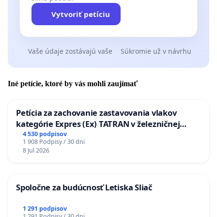
Vytvoriť petíciu
Vaše údaje zostávajú vaše
Súkromie už v návrhu
Iné petície, ktoré by vás mohli zaujímať
Petícia za zachovanie zastavovania vlakov
kategórie Expres (Ex) TATRAN v železničnej
stanici Púchov
4 530 podpisov
1 908 Podpisy / 30 dni
8 Jul 2026
Spoločne za budúcnosť Letiska Sliač
1 291 podpisov
1 291 Podpisy / 30 dni