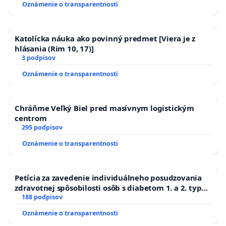
Oznámenie o transparentnosti
Katolícka náuka ako povinný predmet [Viera je z
hlásania (Rim 10, 17)]
3 podpisov
Oznámenie o transparentnosti
Chráňme Veľký Biel pred masívnym logistickým
centrom
295 podpisov
Oznámenie o transparentnosti
Petícia za zavedenie individuálneho posudzovania
zdravotnej spôsobilosti osôb s diabetom 1. a 2. typu
pri prijímaní do Policajného zboru SR
188 podpisov
Oznámenie o transparentnosti