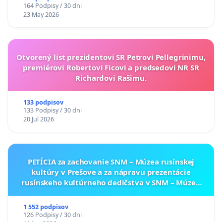
164 Podpisy / 30 dni
23 May 2026
Otvorený list prezidentovi SR Petrovi Pellegrinimu,
premiérovi Robertovi Ficovi a predsedovi NR SR
Richardovi Rašimu.
133 podpisov
133 Podpisy / 30 dni
20 Jul 2026
PETÍCIA za zachovanie SNM – Múzea rusínskej
kultúry v Prešove a za nápravu prezentácie
rusínskeho kultúrneho dedičstva v SNM – Múzeu
ukrajinskej kultúry vo Svidníku
1 552 podpisov
126 Podpisy / 30 dni