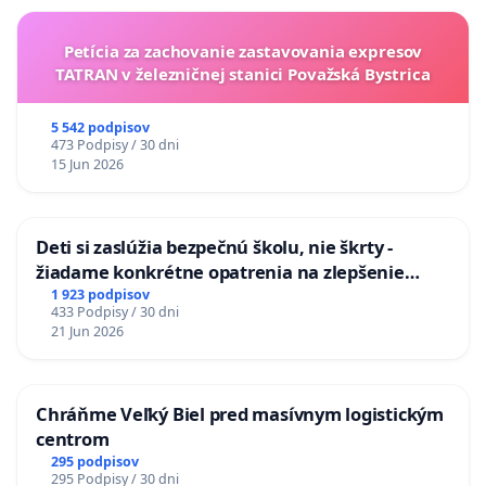
Petícia za zachovanie zastavovania expresov
TATRAN v železničnej stanici Považská Bystrica
5 542 podpisov
473 Podpisy / 30 dni
15 Jun 2026
Deti si zaslúžia bezpečnú školu, nie škrty -
žiadame konkrétne opatrenia na zlepšenie
situácie v školstve
1 923 podpisov
433 Podpisy / 30 dni
21 Jun 2026
Chráňme Veľký Biel pred masívnym logistickým
centrom
295 podpisov
295 Podpisy / 30 dni