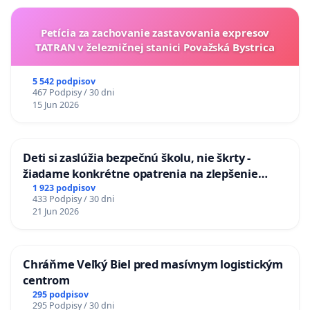
Petícia za zachovanie zastavovania expresov
TATRAN v železničnej stanici Považská Bystrica
5 542 podpisov
467 Podpisy / 30 dni
15 Jun 2026
Deti si zaslúžia bezpečnú školu, nie škrty -
žiadame konkrétne opatrenia na zlepšenie
situácie v školstve
1 923 podpisov
433 Podpisy / 30 dni
21 Jun 2026
Chráňme Veľký Biel pred masívnym logistickým
centrom
295 podpisov
295 Podpisy / 30 dni