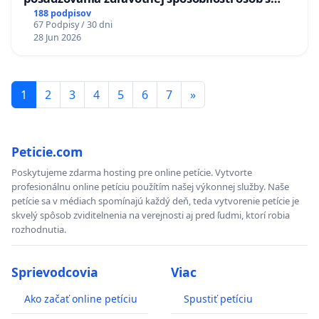
diabetom 1. a 2. typu pri prijímaní do
188 podpisov
67 Podpisy / 30 dni
Policajného zboru SR
28 Jun 2026
1
2
3
4
5
6
7
»
Peticie.com
Poskytujeme zdarma hosting pre online petície. Vytvorte
profesionálnu online petíciu použítím našej výkonnej služby. Naše
petície sa v médiach spomínajú každý deň, teda vytvorenie petície je
skvelý spôsob zviditelnenia na verejnosti aj pred ľudmi, ktorí robia
rozhodnutia.
Sprievodcovia
Viac
Ako začať online petíciu
Spustiť petíciu