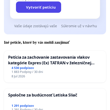
Vytvoriť petíciu
Vaše údaje zostávajú vaše
Súkromie už v návrhu
Iné petície, ktoré by vás mohli zaujímať
Petícia za zachovanie zastavovania vlakov
kategórie Expres (Ex) TATRAN v železničnej
stanici Púchov
4 530 podpisov
1 883 Podpisy / 30 dni
8 Jul 2026
Spoločne za budúcnosť Letiska Sliač
1 291 podpisov
1 291 Podpisy / 30 dni