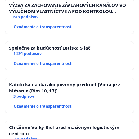
VÝZVA ZA ZACHOVANIE ZÁVLAHOVÝCH KANÁLOV VO
VÝLUČNOM VLASTNÍCTVE A POD KONTROLOU
SLOVENSKEJ REPUBLIKY & žiadosť na riešenie
613 podpisov
zanedbaného stavu závlahových a odvodňovacích
Oznámenie o transparentnosti
kanálov na Slovensku
Spoločne za budúcnosť Letiska Sliač
1 291 podpisov
Oznámenie o transparentnosti
Katolícka náuka ako povinný predmet [Viera je z
hlásania (Rim 10, 17)]
3 podpisov
Oznámenie o transparentnosti
Chráňme Veľký Biel pred masívnym logistickým
centrom