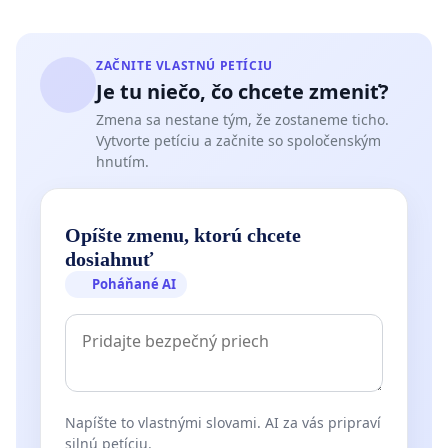
ZAČNITE VLASTNÚ PETÍCIU
Je tu niečo, čo chcete zmeniť?
Zmena sa nestane tým, že zostaneme ticho.
Vytvorte petíciu a začnite so spoločenským
hnutím.
Opíšte zmenu, ktorú chcete
dosiahnuť
Poháňané AI
Napíšte to vlastnými slovami. AI za vás pripraví
silnú petíciu.