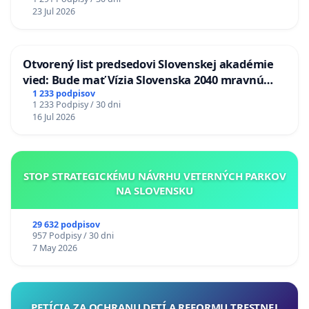
23 Jul 2026
Otvorený list predsedovi Slovenskej akadémie
vied: Bude mať Vízia Slovenska 2040 mravnú
chrbticu?
1 233 podpisov
1 233 Podpisy / 30 dni
16 Jul 2026
STOP STRATEGICKÉMU NÁVRHU VETERNÝCH PARKOV
NA SLOVENSKU
29 632 podpisov
957 Podpisy / 30 dni
7 May 2026
PETÍCIA ZA OCHRANU DETÍ A REFORMU TRESTNEJ