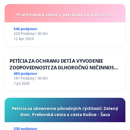
Protihluková stena v petržalke na dialnici D2
540 podpisov
224 Podpisy / 30 dni
12 Apr 2023
PETÍCIA ZA OCHRANU DETÍ A VYVODENIE
ZODPOVEDNOSTI ZA DLHOROČNÚ NEČINNOSŤ
A ZLYHANIE ŠTÁTU
483 podpisov
187 Podpisy / 30 dni
7 Jul 2026
​Petícia za obnovenie pôvodných rýchlostí: Zelený
dvor, Prešovská cesta a cesta Košice - Šaca
539 podpisov