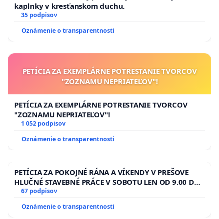
kaplnky v kresťanskom duchu.
35 podpisov
Oznámenie o transparentnosti
PETÍCIA ZA EXEMPLÁRNE POTRESTANIE TVORCOV
"ZOZNAMU NEPRIATEĽOV"!
PETÍCIA ZA EXEMPLÁRNE POTRESTANIE TVORCOV
"ZOZNAMU NEPRIATEĽOV"!
1 052 podpisov
Oznámenie o transparentnosti
PETÍCIA ZA POKOJNÉ RÁNA A VÍKENDY V PREŠOVE
HLUČNÉ STAVEBNÉ PRÁCE V SOBOTU LEN OD 9.00 DO
13.00 HOD., CEZ PRACOVNÝ TÝŽDEŇ CIEĽ 8.00 – 18.00
67 podpisov
HOD. A PRAVIDELNÁ KONTROLA STAVBY C-AREA NA
Oznámenie o transparentnosti
ĎUMBIERSKEJ/MAGU