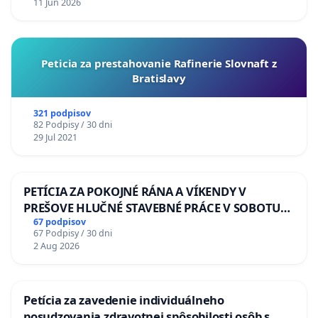
11 Jun 2026
Peticia za prestahovanie Rafinerie Slovnaft z
Bratislavy
321 podpisov
82 Podpisy / 30 dni
29 Jul 2021
PETÍCIA ZA POKOJNÉ RÁNA A VÍKENDY V
PREŠOVE HLUČNÉ STAVEBNÉ PRÁCE V SOBOTU
LEN OD 9.00 DO 13.00 HOD., CEZ PRACOVNÝ
67 podpisov
67 Podpisy / 30 dni
TÝŽDEŇ CIEĽ 8.00 – 18.00 HOD. A PRAVIDELNÁ
2 Aug 2026
KONTROLA STAVBY C-AREA NA
ĎUMBIERSKEJ/MAGU
Petícia za zavedenie individuálneho
posudzovania zdravotnej spôsobilosti osôb s