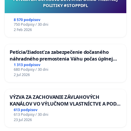
POLITIKY #STOPPDFL
8 570 podpisov
750 Podpisy / 30 dni
2 Feb 2026
Petícia/žiadosť za zabezpečenie dočasného
náhradného premostenia Váhu počas úplnej
uzávery Vážskeho mosta v Komárne
1 313 podpisov
680 Podpisy / 30 dni
2 Jul 2026
VÝZVA ZA ZACHOVANIE ZÁVLAHOVÝCH
KANÁLOV VO VÝLUČNOM VLASTNÍCTVE A POD
KONTROLOU SLOVENSKEJ REPUBLIKY & žiadosť
613 podpisov
613 Podpisy / 30 dni
na riešenie zanedbaného stavu závlahových a
23 Jul 2026
odvodňovacích kanálov na Slovensku