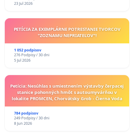
23 Jul 2026
PETÍCIA ZA EXEMPLÁRNE POTRESTANIE TVORCOV
"ZOZNAMU NEPRIATEĽOV"!
1 052 podpisov
276 Podpisy / 30 dni
5 Jul 2026
Petícia: Nesúhlas s umiestnením výstavby čerpacej
stanice pohonných hmôt s autoumyvárňou v
lokalite PROMCEN, Chorvátsky Grob - Čierna Voda
784 podpisov
249 Podpisy / 30 dni
8 Jun 2026