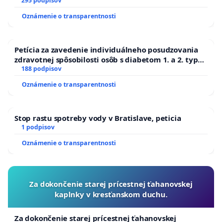
295 podpisov
Oznámenie o transparentnosti
Petícia za zavedenie individuálneho posudzovania
zdravotnej spôsobilosti osôb s diabetom 1. a 2. typu
pri prijímaní do Policajného zboru SR
188 podpisov
Oznámenie o transparentnosti
Stop rastu spotreby vody v Bratislave, peticia
1 podpisov
Oznámenie o transparentnosti
Za dokončenie starej prícestnej ťahanovskej
kaplnky v kresťanskom duchu.
Za dokončenie starej prícestnej ťahanovskej