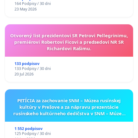
164 Podpisy / 30 dni
23 May 2026
Otvorený list prezidentovi SR Petrovi Pellegrinimu,
premiérovi Robertovi Ficovi a predsedovi NR SR
Richardovi Rašimu.
133 podpisov
133 Podpisy / 30 dni
20 Jul 2026
PETÍCIA za zachovanie SNM – Múzea rusínskej
kultúry v Prešove a za nápravu prezentácie
rusínskeho kultúrneho dedičstva v SNM – Múzeu
ukrajinskej kultúry vo Svidníku
1 552 podpisov
125 Podpisy / 30 dni