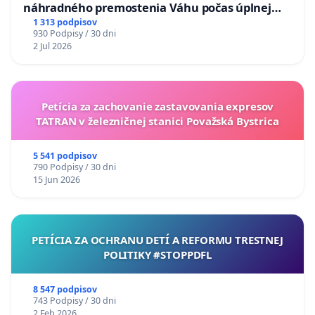
náhradného premostenia Váhu počas úplnej
uzávery Vážskeho mosta v Komárne
1 313 podpisov
930 Podpisy / 30 dni
2 Jul 2026
Petícia za zachovanie zastavovania expresov
TATRAN v železničnej stanici Považská Bystrica
5 541 podpisov
790 Podpisy / 30 dni
15 Jun 2026
PETÍCIA ZA OCHRANU DETÍ A REFORMU TRESTNEJ
POLITIKY #STOPPDFL
8 547 podpisov
743 Podpisy / 30 dni
2 Feb 2026