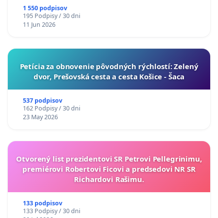
1 550 podpisov
195 Podpisy / 30 dni
11 Jun 2026
​Petícia za obnovenie pôvodných rýchlostí: Zelený
dvor, Prešovská cesta a cesta Košice - Šaca
537 podpisov
162 Podpisy / 30 dni
23 May 2026
Otvorený list prezidentovi SR Petrovi Pellegrinimu,
premiérovi Robertovi Ficovi a predsedovi NR SR
Richardovi Rašimu.
133 podpisov
133 Podpisy / 30 dni