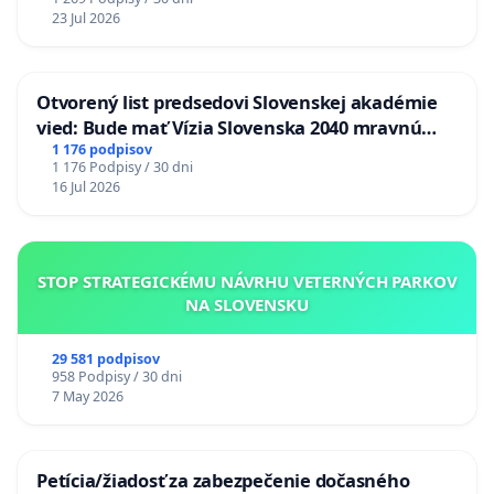
23 Jul 2026
Otvorený list predsedovi Slovenskej akadémie
vied: Bude mať Vízia Slovenska 2040 mravnú
chrbticu?
1 176 podpisov
1 176 Podpisy / 30 dni
16 Jul 2026
STOP STRATEGICKÉMU NÁVRHU VETERNÝCH PARKOV
NA SLOVENSKU
29 581 podpisov
958 Podpisy / 30 dni
7 May 2026
Petícia/žiadosť za zabezpečenie dočasného