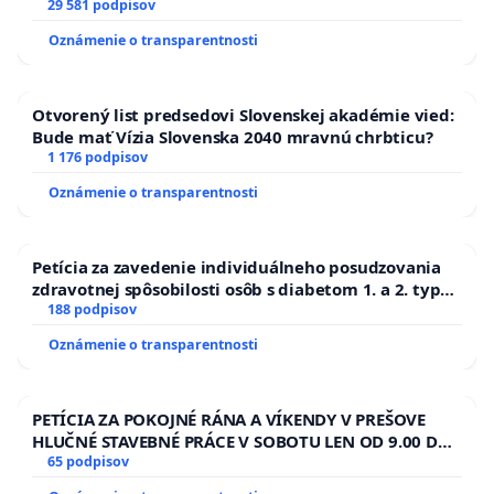
29 581 podpisov
Oznámenie o transparentnosti
Otvorený list predsedovi Slovenskej akadémie vied:
Bude mať Vízia Slovenska 2040 mravnú chrbticu?
1 176 podpisov
Oznámenie o transparentnosti
Petícia za zavedenie individuálneho posudzovania
zdravotnej spôsobilosti osôb s diabetom 1. a 2. typu
pri prijímaní do Policajného zboru SR
188 podpisov
Oznámenie o transparentnosti
PETÍCIA ZA POKOJNÉ RÁNA A VÍKENDY V PREŠOVE
HLUČNÉ STAVEBNÉ PRÁCE V SOBOTU LEN OD 9.00 DO
13.00 HOD., CEZ PRACOVNÝ TÝŽDEŇ CIEĽ 8.00 – 18.00
65 podpisov
HOD. A PRAVIDELNÁ KONTROLA STAVBY C-AREA NA