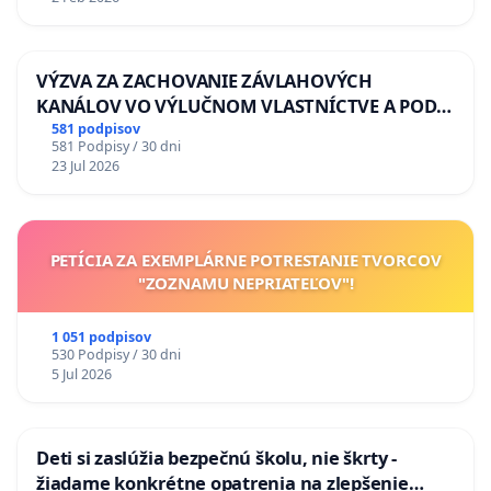
VÝZVA ZA ZACHOVANIE ZÁVLAHOVÝCH
KANÁLOV VO VÝLUČNOM VLASTNÍCTVE A POD
KONTROLOU SLOVENSKEJ REPUBLIKY & žiadosť
581 podpisov
581 Podpisy / 30 dni
na riešenie zanedbaného stavu závlahových a
23 Jul 2026
odvodňovacích kanálov na Slovensku
PETÍCIA ZA EXEMPLÁRNE POTRESTANIE TVORCOV
"ZOZNAMU NEPRIATEĽOV"!
1 051 podpisov
530 Podpisy / 30 dni
5 Jul 2026
Deti si zaslúžia bezpečnú školu, nie škrty -
žiadame konkrétne opatrenia na zlepšenie