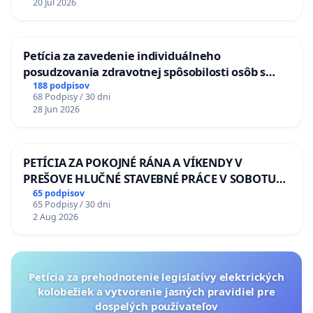
20 Jul 2026
Petícia za zavedenie individuálneho
posudzovania zdravotnej spôsobilosti osôb s
diabetom 1. a 2. typu pri prijímaní do
188 podpisov
68 Podpisy / 30 dni
Policajného zboru SR
28 Jun 2026
PETÍCIA ZA POKOJNÉ RÁNA A VÍKENDY V
PREŠOVE HLUČNÉ STAVEBNÉ PRÁCE V SOBOTU
LEN OD 9.00 DO 13.00 HOD., CEZ PRACOVNÝ
65 podpisov
65 Podpisy / 30 dni
TÝŽDEŇ CIEĽ 8.00 – 18.00 HOD. A PRAVIDELNÁ
2 Aug 2026
KONTROLA STAVBY C-AREA NA
ĎUMBIERSKEJ/MAGU
Petícia za prehodnotenie legislatívy elektrických
kolobežiek a vytvorenie jasných pravidiel pre
dospelých používateľov