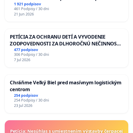
situácie v školstve
1 921 podpisov
461 Podpisy / 30 dni
21 Jun 2026
PETÍCIA ZA OCHRANU DETÍ A VYVODENIE
ZODPOVEDNOSTI ZA DLHOROČNÚ NEČINNOSŤ
A ZLYHANIE ŠTÁTU
477 podpisov
306 Podpisy / 30 dni
7 Jul 2026
Chráňme Veľký Biel pred masívnym logistickým
centrom
254 podpisov
254 Podpisy / 30 dni
23 Jul 2026
Petícia: Nesúhlas s umiestnením výstavby čerpacej