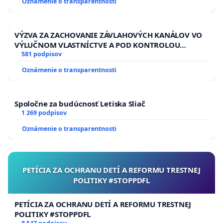
Oznámenie o transparentnosti
ĎUMBIERSKEJ/MAGU
VÝZVA ZA ZACHOVANIE ZÁVLAHOVÝCH KANÁLOV VO
VÝLUČNOM VLASTNÍCTVE A POD KONTROLOU
SLOVENSKEJ REPUBLIKY & žiadosť na riešenie
581 podpisov
zanedbaného stavu závlahových a odvodňovacích
Oznámenie o transparentnosti
kanálov na Slovensku
Spoločne za budúcnosť Letiska Sliač
1 269 podpisov
Oznámenie o transparentnosti
PETÍCIA ZA OCHRANU DETÍ A REFORMU TRESTNEJ
POLITIKY #STOPPDFL
PETÍCIA ZA OCHRANU DETÍ A REFORMU TRESTNEJ
POLITIKY #STOPPDFL