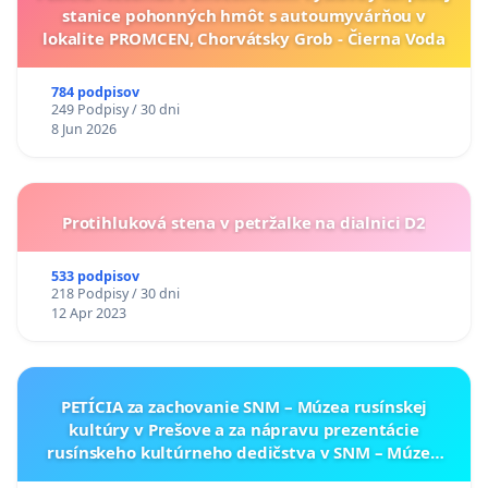
stanice pohonných hmôt s autoumyvárňou v
lokalite PROMCEN, Chorvátsky Grob - Čierna Voda
784 podpisov
249 Podpisy / 30 dni
8 Jun 2026
Protihluková stena v petržalke na dialnici D2
533 podpisov
218 Podpisy / 30 dni
12 Apr 2023
PETÍCIA za zachovanie SNM – Múzea rusínskej
kultúry v Prešove a za nápravu prezentácie
rusínskeho kultúrneho dedičstva v SNM – Múzeu
ukrajinskej kultúry vo Svidníku