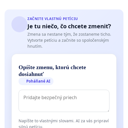
ZAČNITE VLASTNÚ PETÍCIU
Je tu niečo, čo chcete zmeniť?
Zmena sa nestane tým, že zostaneme ticho.
Vytvorte petíciu a začnite so spoločenským
hnutím.
Opíšte zmenu, ktorú chcete
dosiahnuť
Poháňané AI
Napíšte to vlastnými slovami. AI za vás pripraví
silnú petíciu.