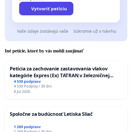
Vytvoriť petíciu
Vaše údaje zostávajú vaše
Súkromie už v návrhu
Iné petície, ktoré by vás mohli zaujímať
Petícia za zachovanie zastavovania vlakov
kategórie Expres (Ex) TATRAN v železničnej
stanici Púchov
4 530 podpisov
4 530 Podpisy / 30 dni
8 Jul 2026
Spoločne za budúcnosť Letiska Sliač
1 269 podpisov
1 269 Podpisy / 30 dni