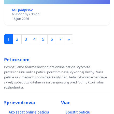
616 podpisov
65 Podpisy / 30 dni
18 Jun 2026
1
2
3
4
5
6
7
»
Peticie.com
Poskytujeme zdarma hosting pre online petície. Vytvorte
profesionálnu online petíciu použítím našej výkonnej služby. Naše
petície sa v médiach spomínajú každý deň, teda vytvorenie petície je
skvelý spôsob zviditelnenia na verejnosti aj pred ľudmi, ktorí robia
rozhodnutia.
Sprievodcovia
Viac
Ako začať online petíciu
Spustiť petíciu