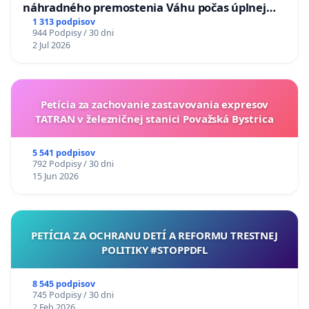
náhradného premostenia Váhu počas úplnej
uzávery Vážskeho mosta v Komárne
1 313 podpisov
944 Podpisy / 30 dni
2 Jul 2026
Petícia za zachovanie zastavovania expresov
TATRAN v železničnej stanici Považská Bystrica
5 541 podpisov
792 Podpisy / 30 dni
15 Jun 2026
PETÍCIA ZA OCHRANU DETÍ A REFORMU TRESTNEJ
POLITIKY #STOPPDFL
8 545 podpisov
745 Podpisy / 30 dni
2 Feb 2026