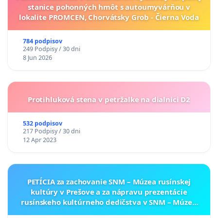
stanice pohonných hmôt s autoumyvárňou v
lokalite PROMCEN, Chorvátsky Grob - Čierna Voda
784 podpisov
249 Podpisy / 30 dni
8 Jun 2026
Protihluková stena v petržalke na dialnici D2
532 podpisov
217 Podpisy / 30 dni
12 Apr 2023
PETÍCIA za zachovanie SNM – Múzea rusínskej
kultúry v Prešove a za nápravu prezentácie
rusínskeho kultúrneho dedičstva v SNM – Múzeu
ukrajinskej kultúry vo Svidníku