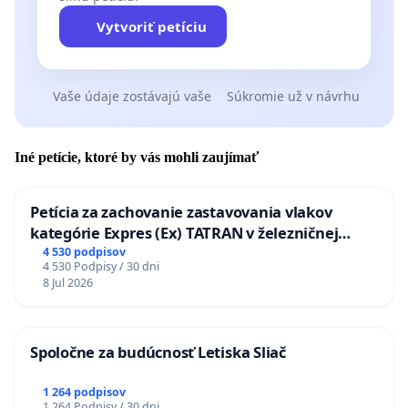
Vytvoriť petíciu
Vaše údaje zostávajú vaše
Súkromie už v návrhu
Iné petície, ktoré by vás mohli zaujímať
Petícia za zachovanie zastavovania vlakov
kategórie Expres (Ex) TATRAN v železničnej
stanici Púchov
4 530 podpisov
4 530 Podpisy / 30 dni
8 Jul 2026
Spoločne za budúcnosť Letiska Sliač
1 264 podpisov
1 264 Podpisy / 30 dni