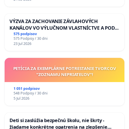
VÝZVA ZA ZACHOVANIE ZÁVLAHOVÝCH
KANÁLOV VO VÝLUČNOM VLASTNÍCTVE A POD
KONTROLOU SLOVENSKEJ REPUBLIKY & žiadosť
575 podpisov
575 Podpisy / 30 dni
na riešenie zanedbaného stavu závlahových a
23 Jul 2026
odvodňovacích kanálov na Slovensku
PETÍCIA ZA EXEMPLÁRNE POTRESTANIE TVORCOV
"ZOZNAMU NEPRIATEĽOV"!
1 051 podpisov
548 Podpisy / 30 dni
5 Jul 2026
Deti si zaslúžia bezpečnú školu, nie škrty -
žiadame konkrétne opatrenia na zlepšenie