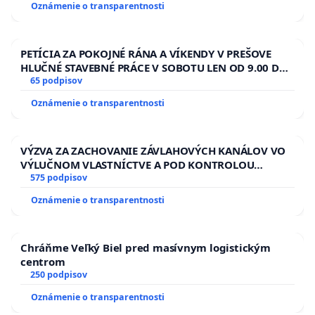
Oznámenie o transparentnosti
PETÍCIA ZA POKOJNÉ RÁNA A VÍKENDY V PREŠOVE
HLUČNÉ STAVEBNÉ PRÁCE V SOBOTU LEN OD 9.00 DO
13.00 HOD., CEZ PRACOVNÝ TÝŽDEŇ CIEĽ 8.00 – 18.00
65 podpisov
HOD. A PRAVIDELNÁ KONTROLA STAVBY C-AREA NA
Oznámenie o transparentnosti
ĎUMBIERSKEJ/MAGU
VÝZVA ZA ZACHOVANIE ZÁVLAHOVÝCH KANÁLOV VO
VÝLUČNOM VLASTNÍCTVE A POD KONTROLOU
SLOVENSKEJ REPUBLIKY & žiadosť na riešenie
575 podpisov
zanedbaného stavu závlahových a odvodňovacích
Oznámenie o transparentnosti
kanálov na Slovensku
Chráňme Veľký Biel pred masívnym logistickým
centrom
250 podpisov
Oznámenie o transparentnosti