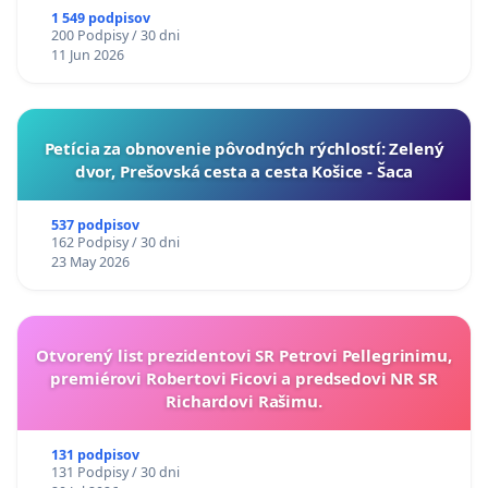
1 549 podpisov
200 Podpisy / 30 dni
11 Jun 2026
​Petícia za obnovenie pôvodných rýchlostí: Zelený
dvor, Prešovská cesta a cesta Košice - Šaca
537 podpisov
162 Podpisy / 30 dni
23 May 2026
Otvorený list prezidentovi SR Petrovi Pellegrinimu,
premiérovi Robertovi Ficovi a predsedovi NR SR
Richardovi Rašimu.
131 podpisov
131 Podpisy / 30 dni