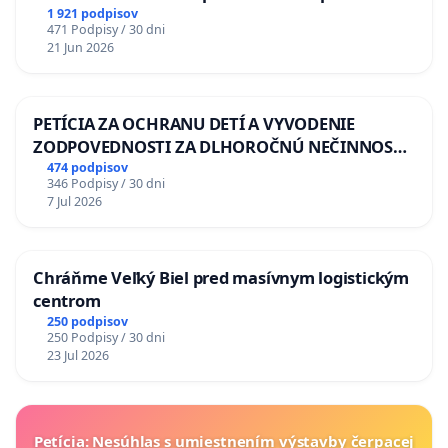
situácie v školstve
1 921 podpisov
471 Podpisy / 30 dni
21 Jun 2026
PETÍCIA ZA OCHRANU DETÍ A VYVODENIE
ZODPOVEDNOSTI ZA DLHOROČNÚ NEČINNOSŤ
A ZLYHANIE ŠTÁTU
474 podpisov
346 Podpisy / 30 dni
7 Jul 2026
Chráňme Veľký Biel pred masívnym logistickým
centrom
250 podpisov
250 Podpisy / 30 dni
23 Jul 2026
Petícia: Nesúhlas s umiestnením výstavby čerpacej