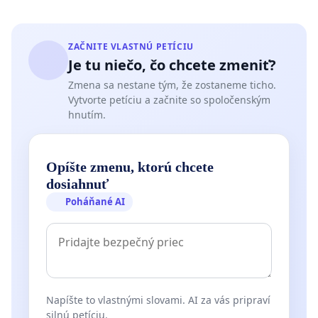
ZAČNITE VLASTNÚ PETÍCIU
Je tu niečo, čo chcete zmeniť?
Zmena sa nestane tým, že zostaneme ticho.
Vytvorte petíciu a začnite so spoločenským
hnutím.
Opíšte zmenu, ktorú chcete
dosiahnuť
Poháňané AI
Napíšte to vlastnými slovami. AI za vás pripraví
silnú petíciu.