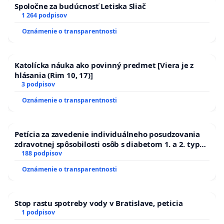
Spoločne za budúcnosť Letiska Sliač
1 264 podpisov
Oznámenie o transparentnosti
Katolícka náuka ako povinný predmet [Viera je z
hlásania (Rim 10, 17)]
3 podpisov
Oznámenie o transparentnosti
Petícia za zavedenie individuálneho posudzovania
zdravotnej spôsobilosti osôb s diabetom 1. a 2. typu
pri prijímaní do Policajného zboru SR
188 podpisov
Oznámenie o transparentnosti
Stop rastu spotreby vody v Bratislave, peticia
1 podpisov