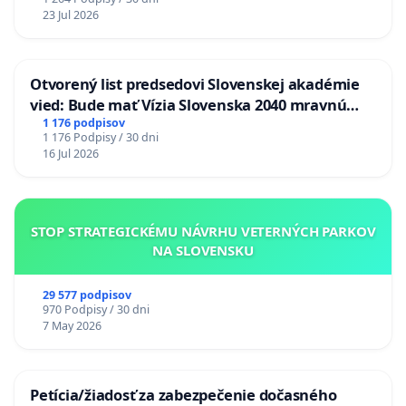
23 Jul 2026
Otvorený list predsedovi Slovenskej akadémie
vied: Bude mať Vízia Slovenska 2040 mravnú
chrbticu?
1 176 podpisov
1 176 Podpisy / 30 dni
16 Jul 2026
STOP STRATEGICKÉMU NÁVRHU VETERNÝCH PARKOV
NA SLOVENSKU
29 577 podpisov
970 Podpisy / 30 dni
7 May 2026
Petícia/žiadosť za zabezpečenie dočasného