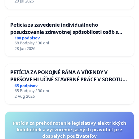
20 Jul 2026
Petícia za zavedenie individuálneho
posudzovania zdravotnej spôsobilosti osôb s
diabetom 1. a 2. typu pri prijímaní do
188 podpisov
68 Podpisy / 30 dni
Policajného zboru SR
28 Jun 2026
PETÍCIA ZA POKOJNÉ RÁNA A VÍKENDY V
PREŠOVE HLUČNÉ STAVEBNÉ PRÁCE V SOBOTU
LEN OD 9.00 DO 13.00 HOD., CEZ PRACOVNÝ
65 podpisov
65 Podpisy / 30 dni
TÝŽDEŇ CIEĽ 8.00 – 18.00 HOD. A PRAVIDELNÁ
2 Aug 2026
KONTROLA STAVBY C-AREA NA
ĎUMBIERSKEJ/MAGU
Petícia za prehodnotenie legislatívy elektrických
kolobežiek a vytvorenie jasných pravidiel pre
dospelých používateľov