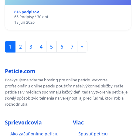
616 podpisov
65 Podpisy / 30 dni
18 Jun 2026
1
2
3
4
5
6
7
»
Peticie.com
Poskytujeme zdarma hosting pre online petície. Vytvorte
profesionálnu online petíciu použítím našej výkonnej služby. Naše
petície sa v médiach spomínajú každý deň, teda vytvorenie petície je
skvelý spôsob zviditelnenia na verejnosti aj pred ľudmi, ktorí robia
rozhodnutia.
Sprievodcovia
Viac
Ako začať online petíciu
Spustiť petíciu