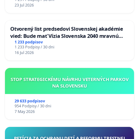
23 Jul 2026
Otvorený list predsedovi Slovenskej akadémie
vied: Bude mať Vízia Slovenska 2040 mravnú
chrbticu?
1 233 podpisov
1 233 Podpisy / 30 dni
16 Jul 2026
STOP STRATEGICKÉMU NÁVRHU VETERNÝCH PARKOV
NA SLOVENSKU
29 633 podpisov
954 Podpisy / 30 dni
7 May 2026
PETÍCIA ZA OCHRANU DETÍ A REFORMU TRESTNEJ