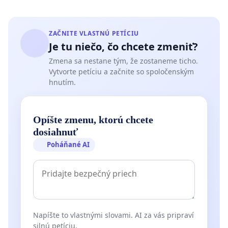
ZAČNITE VLASTNÚ PETÍCIU
Je tu niečo, čo chcete zmeniť?
Zmena sa nestane tým, že zostaneme ticho.
Vytvorte petíciu a začnite so spoločenským
hnutím.
Opíšte zmenu, ktorú chcete
dosiahnuť
Poháňané AI
Napíšte to vlastnými slovami. AI za vás pripraví
silnú petíciu.