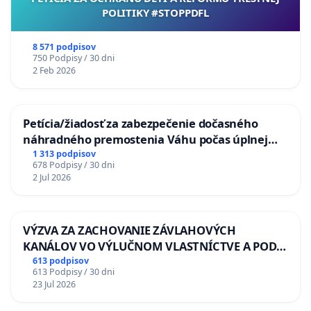
POLITIKY #STOPPDFL
8 571 podpisov
750 Podpisy / 30 dni
2 Feb 2026
Petícia/žiadosť za zabezpečenie dočasného
náhradného premostenia Váhu počas úplnej
uzávery Vážskeho mosta v Komárne
1 313 podpisov
678 Podpisy / 30 dni
2 Jul 2026
VÝZVA ZA ZACHOVANIE ZÁVLAHOVÝCH
KANÁLOV VO VÝLUČNOM VLASTNÍCTVE A POD
KONTROLOU SLOVENSKEJ REPUBLIKY & žiadosť
613 podpisov
613 Podpisy / 30 dni
na riešenie zanedbaného stavu závlahových a
23 Jul 2026
odvodňovacích kanálov na Slovensku