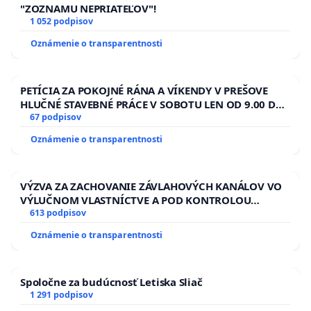
"ZOZNAMU NEPRIATEĽOV"!
1 052 podpisov
Oznámenie o transparentnosti
PETÍCIA ZA POKOJNÉ RÁNA A VÍKENDY V PREŠOVE
HLUČNÉ STAVEBNÉ PRÁCE V SOBOTU LEN OD 9.00 DO
13.00 HOD., CEZ PRACOVNÝ TÝŽDEŇ CIEĽ 8.00 – 18.00
67 podpisov
HOD. A PRAVIDELNÁ KONTROLA STAVBY C-AREA NA
Oznámenie o transparentnosti
ĎUMBIERSKEJ/MAGU
VÝZVA ZA ZACHOVANIE ZÁVLAHOVÝCH KANÁLOV VO
VÝLUČNOM VLASTNÍCTVE A POD KONTROLOU
SLOVENSKEJ REPUBLIKY & žiadosť na riešenie
613 podpisov
zanedbaného stavu závlahových a odvodňovacích
Oznámenie o transparentnosti
kanálov na Slovensku
Spoločne za budúcnosť Letiska Sliač
1 291 podpisov