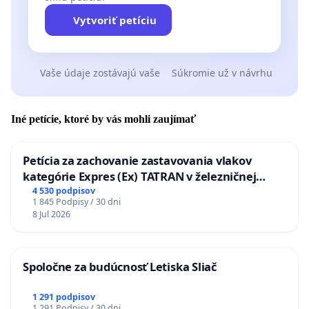
Vytvoriť petíciu
Vaše údaje zostávajú vaše
Súkromie už v návrhu
Iné petície, ktoré by vás mohli zaujímať
Petícia za zachovanie zastavovania vlakov
kategórie Expres (Ex) TATRAN v železničnej
stanici Púchov
4 530 podpisov
1 845 Podpisy / 30 dni
8 Jul 2026
Spoločne za budúcnosť Letiska Sliač
1 291 podpisov
1 291 Podpisy / 30 dni