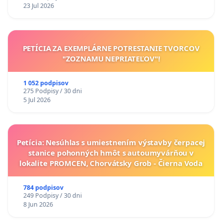
23 Jul 2026
PETÍCIA ZA EXEMPLÁRNE POTRESTANIE TVORCOV
"ZOZNAMU NEPRIATEĽOV"!
1 052 podpisov
275 Podpisy / 30 dni
5 Jul 2026
Petícia: Nesúhlas s umiestnením výstavby čerpacej
stanice pohonných hmôt s autoumyvárňou v
lokalite PROMCEN, Chorvátsky Grob - Čierna Voda
784 podpisov
249 Podpisy / 30 dni
8 Jun 2026