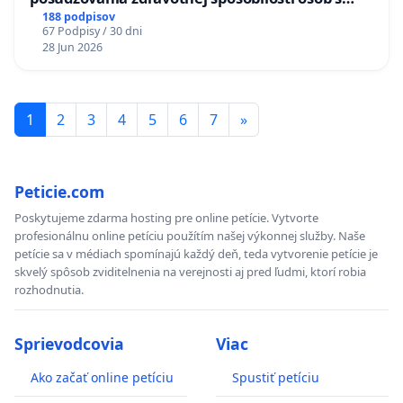
diabetom 1. a 2. typu pri prijímaní do
188 podpisov
67 Podpisy / 30 dni
Policajného zboru SR
28 Jun 2026
1
2
3
4
5
6
7
»
Peticie.com
Poskytujeme zdarma hosting pre online petície. Vytvorte
profesionálnu online petíciu použítím našej výkonnej služby. Naše
petície sa v médiach spomínajú každý deň, teda vytvorenie petície je
skvelý spôsob zviditelnenia na verejnosti aj pred ľudmi, ktorí robia
rozhodnutia.
Sprievodcovia
Viac
Ako začať online petíciu
Spustiť petíciu