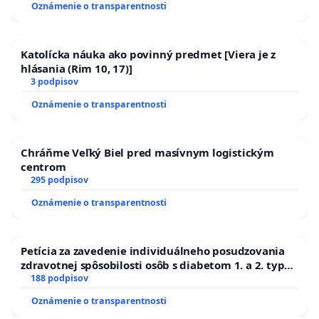
Oznámenie o transparentnosti
Katolícka náuka ako povinný predmet [Viera je z
hlásania (Rim 10, 17)]
3 podpisov
Oznámenie o transparentnosti
Chráňme Veľký Biel pred masívnym logistickým
centrom
295 podpisov
Oznámenie o transparentnosti
Petícia za zavedenie individuálneho posudzovania
zdravotnej spôsobilosti osôb s diabetom 1. a 2. typu
pri prijímaní do Policajného zboru SR
188 podpisov
Oznámenie o transparentnosti