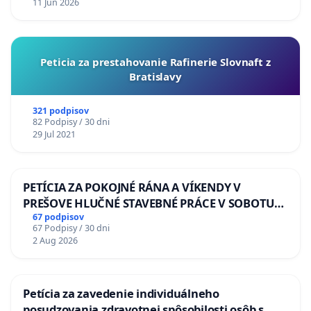
11 Jun 2026
Peticia za prestahovanie Rafinerie Slovnaft z
Bratislavy
321 podpisov
82 Podpisy / 30 dni
29 Jul 2021
PETÍCIA ZA POKOJNÉ RÁNA A VÍKENDY V
PREŠOVE HLUČNÉ STAVEBNÉ PRÁCE V SOBOTU
LEN OD 9.00 DO 13.00 HOD., CEZ PRACOVNÝ
67 podpisov
67 Podpisy / 30 dni
TÝŽDEŇ CIEĽ 8.00 – 18.00 HOD. A PRAVIDELNÁ
2 Aug 2026
KONTROLA STAVBY C-AREA NA
ĎUMBIERSKEJ/MAGU
Petícia za zavedenie individuálneho
posudzovania zdravotnej spôsobilosti osôb s