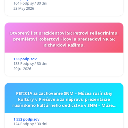
164 Podpisy / 30 dni
23 May 2026
Otvorený list prezidentovi SR Petrovi Pellegrinimu,
premiérovi Robertovi Ficovi a predsedovi NR SR
Richardovi Rašimu.
133 podpisov
133 Podpisy / 30 dni
20 Jul 2026
PETÍCIA za zachovanie SNM – Múzea rusínskej
kultúry v Prešove a za nápravu prezentácie
rusínskeho kultúrneho dedičstva v SNM – Múzeu
ukrajinskej kultúry vo Svidníku
1 552 podpisov
124 Podpisy / 30 dni