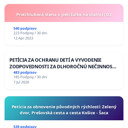
Protihluková stena v petržalke na dialnici D2
540 podpisov
223 Podpisy / 30 dni
12 Apr 2023
PETÍCIA ZA OCHRANU DETÍ A VYVODENIE
ZODPOVEDNOSTI ZA DLHOROČNÚ NEČINNOSŤ
A ZLYHANIE ŠTÁTU
483 podpisov
185 Podpisy / 30 dni
7 Jul 2026
​Petícia za obnovenie pôvodných rýchlostí: Zelený
dvor, Prešovská cesta a cesta Košice - Šaca
539 podpisov