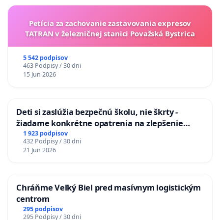
Petícia za zachovanie zastavovania expresov
TATRAN v železničnej stanici Považská Bystrica
5 542 podpisov
463 Podpisy / 30 dni
15 Jun 2026
Deti si zaslúžia bezpečnú školu, nie škrty -
žiadame konkrétne opatrenia na zlepšenie
situácie v školstve
1 923 podpisov
432 Podpisy / 30 dni
21 Jun 2026
Chráňme Veľký Biel pred masívnym logistickým
centrom
295 podpisov
295 Podpisy / 30 dni