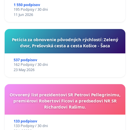
1 550 podpisov
195 Podpisy / 30 dni
11 Jun 2026
​Petícia za obnovenie pôvodných rýchlostí: Zelený
dvor, Prešovská cesta a cesta Košice - Šaca
537 podpisov
162 Podpisy / 30 dni
23 May 2026
Otvorený list prezidentovi SR Petrovi Pellegrinimu,
premiérovi Robertovi Ficovi a predsedovi NR SR
Richardovi Rašimu.
133 podpisov
133 Podpisy / 30 dni