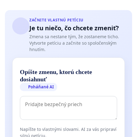
ZAČNITE VLASTNÚ PETÍCIU
Je tu niečo, čo chcete zmeniť?
Zmena sa nestane tým, že zostaneme ticho.
Vytvorte petíciu a začnite so spoločenským
hnutím.
Opíšte zmenu, ktorú chcete
dosiahnuť
Poháňané AI
Napíšte to vlastnými slovami. AI za vás pripraví
silnú petíciu.