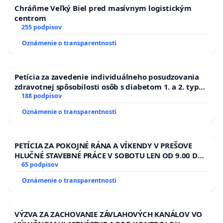
Chráňme Veľký Biel pred masívnym logistickým
centrom
255 podpisov
Oznámenie o transparentnosti
Petícia za zavedenie individuálneho posudzovania
zdravotnej spôsobilosti osôb s diabetom 1. a 2. typu
pri prijímaní do Policajného zboru SR
188 podpisov
Oznámenie o transparentnosti
PETÍCIA ZA POKOJNÉ RÁNA A VÍKENDY V PREŠOVE
HLUČNÉ STAVEBNÉ PRÁCE V SOBOTU LEN OD 9.00 DO
13.00 HOD., CEZ PRACOVNÝ TÝŽDEŇ CIEĽ 8.00 – 18.00
65 podpisov
HOD. A PRAVIDELNÁ KONTROLA STAVBY C-AREA NA
Oznámenie o transparentnosti
ĎUMBIERSKEJ/MAGU
VÝZVA ZA ZACHOVANIE ZÁVLAHOVÝCH KANÁLOV VO