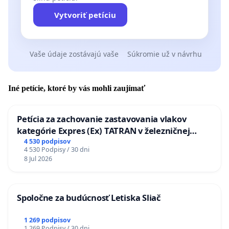
Vytvoriť petíciu
Vaše údaje zostávajú vaše
Súkromie už v návrhu
Iné petície, ktoré by vás mohli zaujímať
Petícia za zachovanie zastavovania vlakov
kategórie Expres (Ex) TATRAN v železničnej
stanici Púchov
4 530 podpisov
4 530 Podpisy / 30 dni
8 Jul 2026
Spoločne za budúcnosť Letiska Sliač
1 269 podpisov
1 269 Podpisy / 30 dni