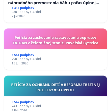
náhradného premostenia Váhu počas úplnej
uzávery Vážskeho mosta v Komárne
1 313 podpisov
930 Podpisy / 30 dni
2 Jul 2026
Petícia za zachovanie zastavovania expresov
TATRAN v železničnej stanici Považská Bystrica
5 541 podpisov
790 Podpisy / 30 dni
15 Jun 2026
PETÍCIA ZA OCHRANU DETÍ A REFORMU TRESTNEJ
POLITIKY #STOPPDFL
8 547 podpisov
743 Podpisy / 30 dni
2 Feb 2026