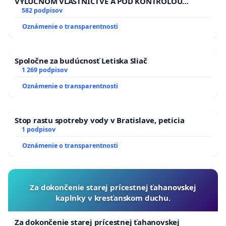
VÝLUČNOM VLASTNÍCTVE A POD KONTROLOU
SLOVENSKEJ REPUBLIKY & žiadosť na riešenie
582 podpisov
zanedbaného stavu závlahových a odvodňovacích
Oznámenie o transparentnosti
kanálov na Slovensku
Spoločne za budúcnosť Letiska Sliač
1 269 podpisov
Oznámenie o transparentnosti
Stop rastu spotreby vody v Bratislave, peticia
1 podpisov
Oznámenie o transparentnosti
Za dokončenie starej prícestnej ťahanovskej
kaplnky v kresťanskom duchu.
Za dokončenie starej prícestnej ťahanovskej