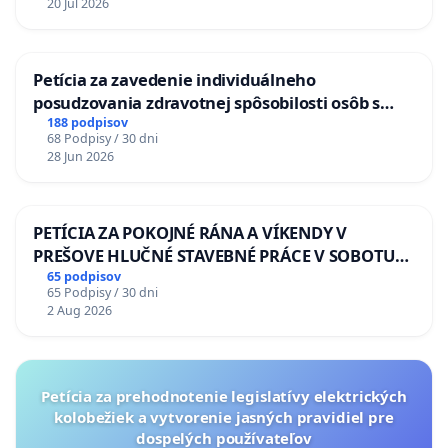
20 Jul 2026
Petícia za zavedenie individuálneho
posudzovania zdravotnej spôsobilosti osôb s
diabetom 1. a 2. typu pri prijímaní do
188 podpisov
68 Podpisy / 30 dni
Policajného zboru SR
28 Jun 2026
PETÍCIA ZA POKOJNÉ RÁNA A VÍKENDY V
PREŠOVE HLUČNÉ STAVEBNÉ PRÁCE V SOBOTU
LEN OD 9.00 DO 13.00 HOD., CEZ PRACOVNÝ
65 podpisov
65 Podpisy / 30 dni
TÝŽDEŇ CIEĽ 8.00 – 18.00 HOD. A PRAVIDELNÁ
2 Aug 2026
KONTROLA STAVBY C-AREA NA
ĎUMBIERSKEJ/MAGU
Petícia za prehodnotenie legislatívy elektrických
kolobežiek a vytvorenie jasných pravidiel pre
dospelých používateľov