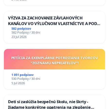
VÝZVA ZA ZACHOVANIE ZÁVLAHOVÝCH
KANÁLOV VO VÝLUČNOM VLASTNÍCTVE A POD
KONTROLOU SLOVENSKEJ REPUBLIKY & žiadosť
582 podpisov
582 Podpisy / 30 dni
na riešenie zanedbaného stavu závlahových a
23 Jul 2026
odvodňovacích kanálov na Slovensku
PETÍCIA ZA EXEMPLÁRNE POTRESTANIE TVORCOV
"ZOZNAMU NEPRIATEĽOV"!
1 051 podpisov
530 Podpisy / 30 dni
5 Jul 2026
Deti si zaslúžia bezpečnú školu, nie škrty -
žiadame konkrétne opatrenia na zlepšenie