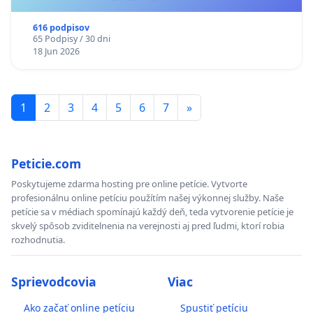
616 podpisov
65 Podpisy / 30 dni
18 Jun 2026
1
2
3
4
5
6
7
»
Peticie.com
Poskytujeme zdarma hosting pre online petície. Vytvorte
profesionálnu online petíciu použítím našej výkonnej služby. Naše
petície sa v médiach spomínajú každý deň, teda vytvorenie petície je
skvelý spôsob zviditelnenia na verejnosti aj pred ľudmi, ktorí robia
rozhodnutia.
Sprievodcovia
Viac
Ako začať online petíciu
Spustiť petíciu