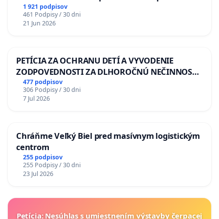
situácie v školstve
1 921 podpisov
461 Podpisy / 30 dni
21 Jun 2026
PETÍCIA ZA OCHRANU DETÍ A VYVODENIE
ZODPOVEDNOSTI ZA DLHOROČNÚ NEČINNOSŤ
A ZLYHANIE ŠTÁTU
477 podpisov
306 Podpisy / 30 dni
7 Jul 2026
Chráňme Veľký Biel pred masívnym logistickým
centrom
255 podpisov
255 Podpisy / 30 dni
23 Jul 2026
Petícia: Nesúhlas s umiestnením výstavby čerpacej