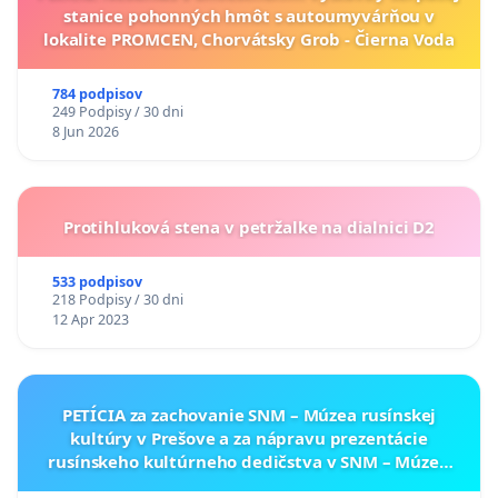
stanice pohonných hmôt s autoumyvárňou v
lokalite PROMCEN, Chorvátsky Grob - Čierna Voda
784 podpisov
249 Podpisy / 30 dni
8 Jun 2026
Protihluková stena v petržalke na dialnici D2
533 podpisov
218 Podpisy / 30 dni
12 Apr 2023
PETÍCIA za zachovanie SNM – Múzea rusínskej
kultúry v Prešove a za nápravu prezentácie
rusínskeho kultúrneho dedičstva v SNM – Múzeu
ukrajinskej kultúry vo Svidníku