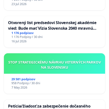
23 Jul 2026
Otvorený list predsedovi Slovenskej akadémie
vied: Bude mať Vízia Slovenska 2040 mravnú
chrbticu?
1 176 podpisov
1 176 Podpisy / 30 dni
16 Jul 2026
STOP STRATEGICKÉMU NÁVRHU VETERNÝCH PARKOV
NA SLOVENSKU
29 581 podpisov
958 Podpisy / 30 dni
7 May 2026
Petícia/žiadosť za zabezpečenie dočasného