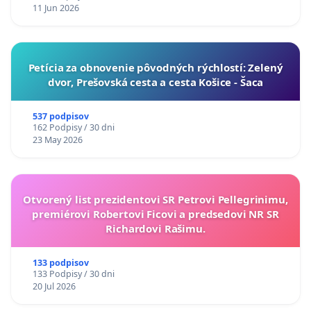
11 Jun 2026
​Petícia za obnovenie pôvodných rýchlostí: Zelený
dvor, Prešovská cesta a cesta Košice - Šaca
537 podpisov
162 Podpisy / 30 dni
23 May 2026
Otvorený list prezidentovi SR Petrovi Pellegrinimu,
premiérovi Robertovi Ficovi a predsedovi NR SR
Richardovi Rašimu.
133 podpisov
133 Podpisy / 30 dni
20 Jul 2026