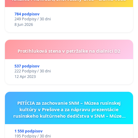
784 podpisov
249 Podpisy / 30 dni
8 Jun 2026
Protihluková stena v petržalke na dialnici D2
537 podpisov
222 Podpisy / 30 dni
12 Apr 2023
PETÍCIA za zachovanie SNM – Múzea rusínskej
kultúry v Prešove a za nápravu prezentácie
rusínskeho kultúrneho dedičstva v SNM – Múzeu
ukrajinskej kultúry vo Svidníku
1 550 podpisov
195 Podpisy / 30 dni