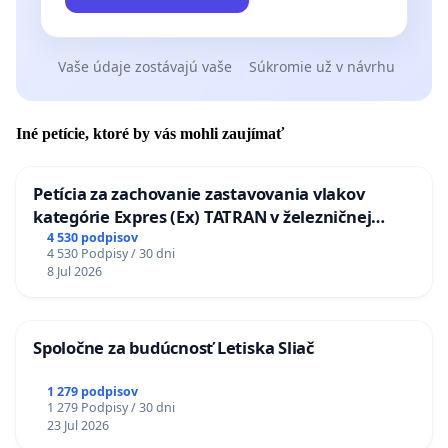
Vaše údaje zostávajú vaše
Súkromie už v návrhu
Iné petície, ktoré by vás mohli zaujímať
Petícia za zachovanie zastavovania vlakov
kategórie Expres (Ex) TATRAN v železničnej
stanici Púchov
4 530 podpisov
4 530 Podpisy / 30 dni
8 Jul 2026
Spoločne za budúcnosť Letiska Sliač
1 279 podpisov
1 279 Podpisy / 30 dni
23 Jul 2026