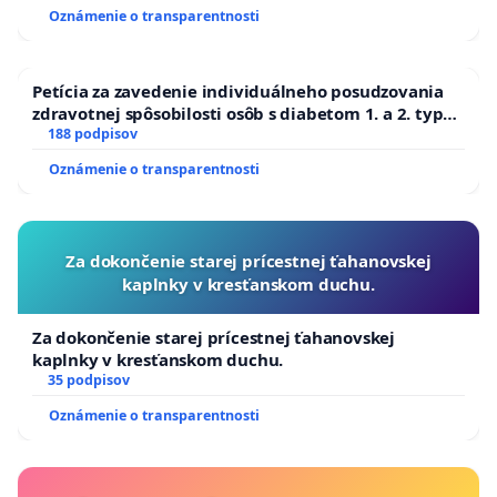
Oznámenie o transparentnosti
Petícia za zavedenie individuálneho posudzovania
zdravotnej spôsobilosti osôb s diabetom 1. a 2. typu
pri prijímaní do Policajného zboru SR
188 podpisov
Oznámenie o transparentnosti
Za dokončenie starej prícestnej ťahanovskej
kaplnky v kresťanskom duchu.
Za dokončenie starej prícestnej ťahanovskej
kaplnky v kresťanskom duchu.
35 podpisov
Oznámenie o transparentnosti