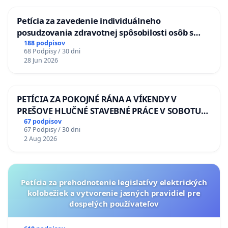
Petícia za zavedenie individuálneho
posudzovania zdravotnej spôsobilosti osôb s
diabetom 1. a 2. typu pri prijímaní do
188 podpisov
68 Podpisy / 30 dni
Policajného zboru SR
28 Jun 2026
PETÍCIA ZA POKOJNÉ RÁNA A VÍKENDY V
PREŠOVE HLUČNÉ STAVEBNÉ PRÁCE V SOBOTU
LEN OD 9.00 DO 13.00 HOD., CEZ PRACOVNÝ
67 podpisov
67 Podpisy / 30 dni
TÝŽDEŇ CIEĽ 8.00 – 18.00 HOD. A PRAVIDELNÁ
2 Aug 2026
KONTROLA STAVBY C-AREA NA
ĎUMBIERSKEJ/MAGU
Petícia za prehodnotenie legislatívy elektrických
kolobežiek a vytvorenie jasných pravidiel pre
dospelých používateľov