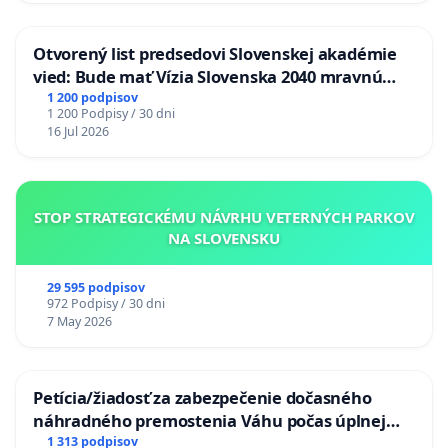
Otvorený list predsedovi Slovenskej akadémie
vied: Bude mať Vízia Slovenska 2040 mravnú
chrbticu?
1 200 podpisov
1 200 Podpisy / 30 dni
16 Jul 2026
STOP STRATEGICKÉMU NÁVRHU VETERNÝCH PARKOV
NA SLOVENSKU
29 595 podpisov
972 Podpisy / 30 dni
7 May 2026
Petícia/žiadosť za zabezpečenie dočasného
náhradného premostenia Váhu počas úplnej
uzávery Vážskeho mosta v Komárne
1 313 podpisov