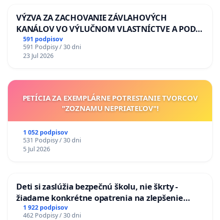
VÝZVA ZA ZACHOVANIE ZÁVLAHOVÝCH
KANÁLOV VO VÝLUČNOM VLASTNÍCTVE A POD
KONTROLOU SLOVENSKEJ REPUBLIKY & žiadosť
591 podpisov
591 Podpisy / 30 dni
na riešenie zanedbaného stavu závlahových a
23 Jul 2026
odvodňovacích kanálov na Slovensku
PETÍCIA ZA EXEMPLÁRNE POTRESTANIE TVORCOV
"ZOZNAMU NEPRIATEĽOV"!
1 052 podpisov
531 Podpisy / 30 dni
5 Jul 2026
Deti si zaslúžia bezpečnú školu, nie škrty -
žiadame konkrétne opatrenia na zlepšenie
situácie v školstve
1 922 podpisov
462 Podpisy / 30 dni