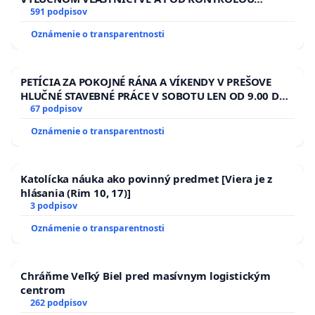
SLOVENSKEJ REPUBLIKY & žiadosť na riešenie
591 podpisov
zanedbaného stavu závlahových a odvodňovacích
Oznámenie o transparentnosti
kanálov na Slovensku
PETÍCIA ZA POKOJNÉ RÁNA A VÍKENDY V PREŠOVE
HLUČNÉ STAVEBNÉ PRÁCE V SOBOTU LEN OD 9.00 DO
13.00 HOD., CEZ PRACOVNÝ TÝŽDEŇ CIEĽ 8.00 – 18.00
67 podpisov
HOD. A PRAVIDELNÁ KONTROLA STAVBY C-AREA NA
Oznámenie o transparentnosti
ĎUMBIERSKEJ/MAGU
Katolícka náuka ako povinný predmet [Viera je z
hlásania (Rim 10, 17)]
3 podpisov
Oznámenie o transparentnosti
Chráňme Veľký Biel pred masívnym logistickým
centrom
262 podpisov