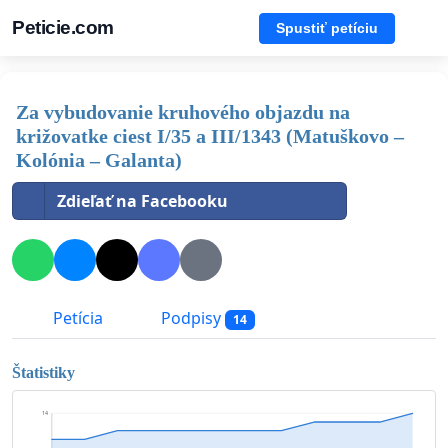
Peticie.com
Spustiť petíciu
Za vybudovanie kruhového objazdu na
križovatke ciest I/35 a III/1343 (Matuškovo –
Kolónia – Galanta)
Zdieľať na Facebooku
Petícia
Podpisy
14
Štatistiky
14