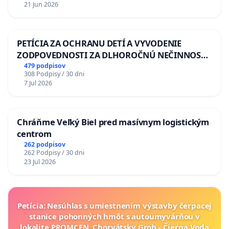
21 Jun 2026
PETÍCIA ZA OCHRANU DETÍ A VYVODENIE
ZODPOVEDNOSTI ZA DLHOROČNÚ NEČINNOSŤ
A ZLYHANIE ŠTÁTU
479 podpisov
308 Podpisy / 30 dni
7 Jul 2026
Chráňme Veľký Biel pred masívnym logistickým
centrom
262 podpisov
262 Podpisy / 30 dni
23 Jul 2026
Petícia: Nesúhlas s umiestnením výstavby čerpacej
stanice pohonných hmôt s autoumyvárňou v
lokalite PROMCEN, Chorvátsky Grob - Čierna Voda