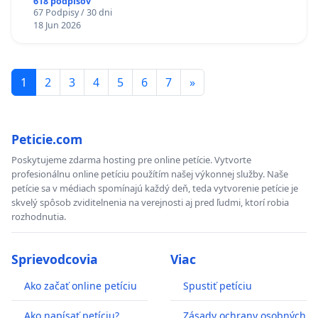
618 podpisov
67 Podpisy / 30 dni
18 Jun 2026
1
2
3
4
5
6
7
»
Peticie.com
Poskytujeme zdarma hosting pre online petície. Vytvorte
profesionálnu online petíciu použítím našej výkonnej služby. Naše
petície sa v médiach spomínajú každý deň, teda vytvorenie petície je
skvelý spôsob zviditelnenia na verejnosti aj pred ľudmi, ktorí robia
rozhodnutia.
Sprievodcovia
Viac
Ako začať online petíciu
Spustiť petíciu
Ako napísať petíciu?
Zásady ochrany osobných