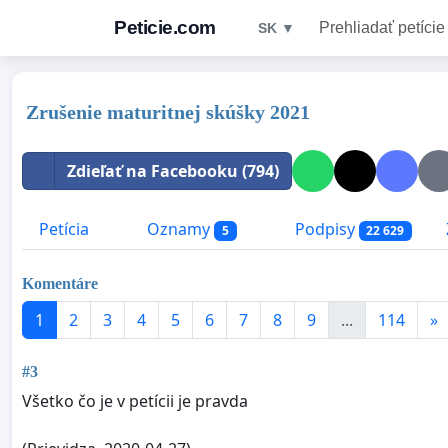
Peticie.com
Prehliadať petície
SK ▼
Zrušenie maturitnej skúšky 2021
Zdieľať na Facebooku (794)
Petícia
Oznamy
Podpisy
5
22 629
Komentáre
1
2
3
4
5
6
7
8
9
...
114
»
#3
Všetko čo je v petícii je pravda