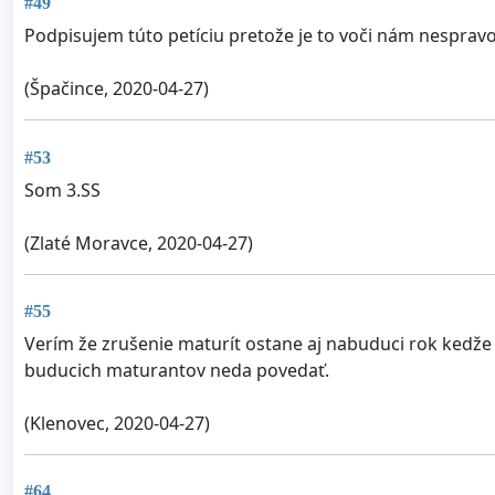
#49
Podpisujem túto petíciu pretože je to voči nám nespravo
(Špačince, 2020-04-27)
#53
Som 3.SS
(Zlaté Moravce, 2020-04-27)
#55
Verím že zrušenie maturít ostane aj nabuduci rok kedže 
buducich maturantov neda povedať.
(Klenovec, 2020-04-27)
#64