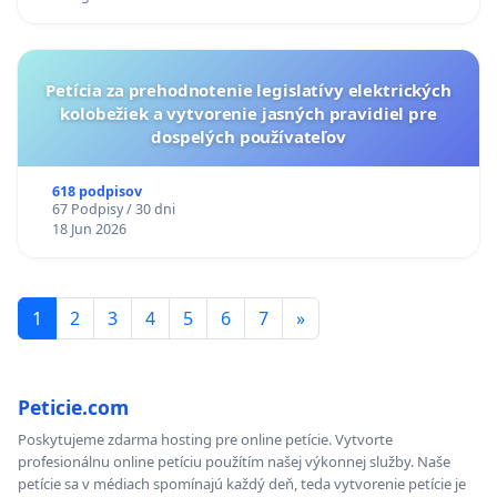
KONTROLA STAVBY C-AREA NA
ĎUMBIERSKEJ/MAGU
Petícia za prehodnotenie legislatívy elektrických
kolobežiek a vytvorenie jasných pravidiel pre
dospelých používateľov
618 podpisov
67 Podpisy / 30 dni
18 Jun 2026
1
2
3
4
5
6
7
»
Peticie.com
Poskytujeme zdarma hosting pre online petície. Vytvorte
profesionálnu online petíciu použítím našej výkonnej služby. Naše
petície sa v médiach spomínajú každý deň, teda vytvorenie petície je