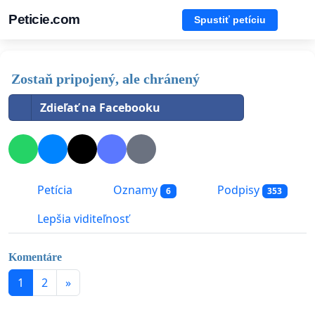
Peticie.com
Spustiť petíciu
Zostaň pripojený, ale chránený
Zdieľať na Facebooku
Petícia
Oznamy
Podpisy
6
353
Lepšia viditeľnosť
Komentáre
1
2
»