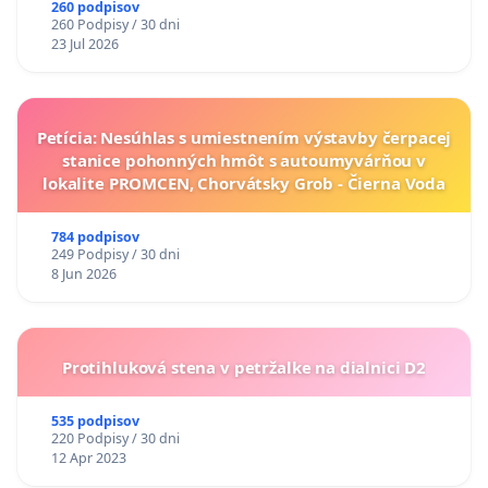
260 podpisov
260 Podpisy / 30 dni
23 Jul 2026
Petícia: Nesúhlas s umiestnením výstavby čerpacej
stanice pohonných hmôt s autoumyvárňou v
lokalite PROMCEN, Chorvátsky Grob - Čierna Voda
784 podpisov
249 Podpisy / 30 dni
8 Jun 2026
Protihluková stena v petržalke na dialnici D2
535 podpisov
220 Podpisy / 30 dni
12 Apr 2023