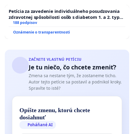
Petícia za zavedenie individuálneho posudzovania
zdravotnej spôsobilosti osôb s diabetom 1. a 2. typu
pri prijímaní do Policajného zboru SR
188 podpisov
Oznámenie o transparentnosti
ZAČNITE VLASTNÚ PETÍCIU
Je tu niečo, čo chcete zmeniť?
Zmena sa nestane tým, že zostaneme ticho.
Autor tejto petície sa postavil a podnikol kroky.
Spravíte to isté?
Opíšte zmenu, ktorú chcete
dosiahnuť
Poháňané AI