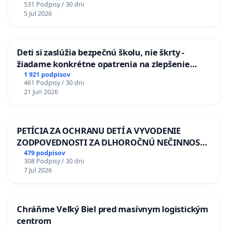
531 Podpisy / 30 dni
5 Jul 2026
Deti si zaslúžia bezpečnú školu, nie škrty -
žiadame konkrétne opatrenia na zlepšenie
situácie v školstve
1 921 podpisov
461 Podpisy / 30 dni
21 Jun 2026
PETÍCIA ZA OCHRANU DETÍ A VYVODENIE
ZODPOVEDNOSTI ZA DLHOROČNÚ NEČINNOSŤ
A ZLYHANIE ŠTÁTU
479 podpisov
308 Podpisy / 30 dni
7 Jul 2026
Chráňme Veľký Biel pred masívnym logistickým
centrom