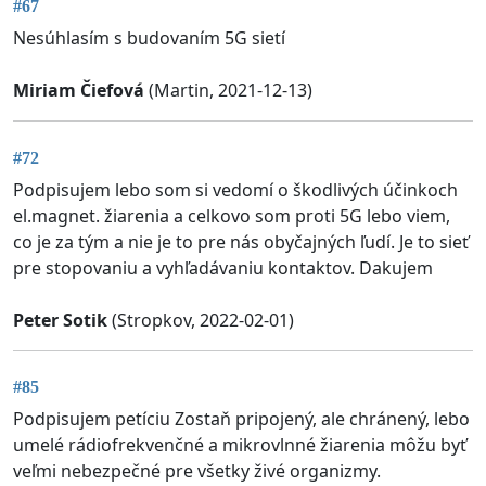
#67
Nesúhlasím s budovaním 5G sietí
Miriam Čiefová
(Martin, 2021-12-13)
#72
Podpisujem lebo som si vedomí o škodlivých účinkoch
el.magnet. žiarenia a celkovo som proti 5G lebo viem,
co je za tým a nie je to pre nás obyčajných ľudí. Je to sieť
pre stopovaniu a vyhľadávaniu kontaktov. Dakujem
Peter Sotik
(Stropkov, 2022-02-01)
#85
Podpisujem petíciu Zostaň pripojený, ale chránený, lebo
umelé rádiofrekvenčné a mikrovlnné žiarenia môžu byť
veľmi nebezpečné pre všetky živé organizmy.