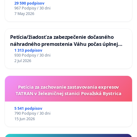
29 590 podpisov
967 Podpisy / 30 dni
7 May 2026
Petícia/žiadosť za zabezpečenie dočasného
náhradného premostenia Váhu počas úplnej
uzávery Vážskeho mosta v Komárne
1 313 podpisov
930 Podpisy / 30 dni
2 Jul 2026
Petícia za zachovanie zastavovania expresov
TATRAN v železničnej stanici Považská Bystrica
5 541 podpisov
790 Podpisy / 30 dni
15 Jun 2026