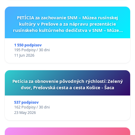
PETÍCIA za zachovanie SNM – Múzea rusínskej
kultúry v Prešove a za nápravu prezentácie
rusínskeho kultúrneho dedičstva v SNM – Múzeu
ukrajinskej kultúry vo Svidníku
1 550 podpisov
195 Podpisy / 30 dni
11 Jun 2026
​Petícia za obnovenie pôvodných rýchlostí: Zelený
dvor, Prešovská cesta a cesta Košice - Šaca
537 podpisov
162 Podpisy / 30 dni
23 May 2026