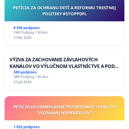
PETÍCIA ZA OCHRANU DETÍ A REFORMU TRESTNEJ
POLITIKY #STOPPDFL
8 550 podpisov
746 Podpisy / 30 dni
2 Feb 2026
VÝZVA ZA ZACHOVANIE ZÁVLAHOVÝCH
KANÁLOV VO VÝLUČNOM VLASTNÍCTVE A POD
KONTROLOU SLOVENSKEJ REPUBLIKY & žiadosť
589 podpisov
589 Podpisy / 30 dni
na riešenie zanedbaného stavu závlahových a
23 Jul 2026
odvodňovacích kanálov na Slovensku
PETÍCIA ZA EXEMPLÁRNE POTRESTANIE TVORCOV
"ZOZNAMU NEPRIATEĽOV"!
1 052 podpisov