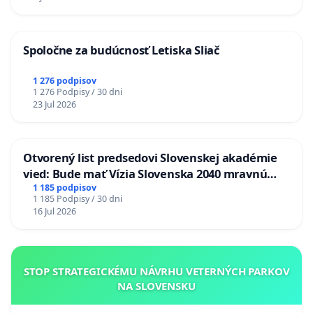
Spoločne za budúcnosť Letiska Sliač
1 276 podpisov
1 276 Podpisy / 30 dni
23 Jul 2026
Otvorený list predsedovi Slovenskej akadémie
vied: Bude mať Vízia Slovenska 2040 mravnú
chrbticu?
1 185 podpisov
1 185 Podpisy / 30 dni
16 Jul 2026
STOP STRATEGICKÉMU NÁVRHU VETERNÝCH PARKOV
NA SLOVENSKU