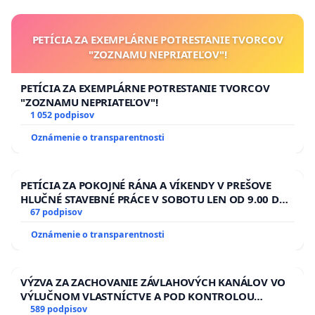
PETÍCIA ZA EXEMPLÁRNE POTRESTANIE TVORCOV
"ZOZNAMU NEPRIATEĽOV"!
PETÍCIA ZA EXEMPLÁRNE POTRESTANIE TVORCOV
"ZOZNAMU NEPRIATEĽOV"!
1 052 podpisov
Oznámenie o transparentnosti
PETÍCIA ZA POKOJNÉ RÁNA A VÍKENDY V PREŠOVE
HLUČNÉ STAVEBNÉ PRÁCE V SOBOTU LEN OD 9.00 DO
13.00 HOD., CEZ PRACOVNÝ TÝŽDEŇ CIEĽ 8.00 – 18.00
67 podpisov
HOD. A PRAVIDELNÁ KONTROLA STAVBY C-AREA NA
Oznámenie o transparentnosti
ĎUMBIERSKEJ/MAGU
VÝZVA ZA ZACHOVANIE ZÁVLAHOVÝCH KANÁLOV VO
VÝLUČNOM VLASTNÍCTVE A POD KONTROLOU
SLOVENSKEJ REPUBLIKY & žiadosť na riešenie
589 podpisov