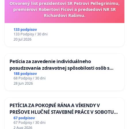
Otvorený list prezidentovi SR Petrovi Pellegrinimu,
premiérovi Robertovi Ficovi a predsedovi NR SR
Richardovi Rašimu.
133 podpisov
133 Podpisy / 30 dni
20 Jul 2026
Petícia za zavedenie individuálneho
posudzovania zdravotnej spôsobilosti osôb s
diabetom 1. a 2. typu pri prijímaní do
188 podpisov
68 Podpisy / 30 dni
Policajného zboru SR
28 Jun 2026
PETÍCIA ZA POKOJNÉ RÁNA A VÍKENDY V
PREŠOVE HLUČNÉ STAVEBNÉ PRÁCE V SOBOTU
LEN OD 9.00 DO 13.00 HOD., CEZ PRACOVNÝ
67 podpisov
67 Podpisy / 30 dni
TÝŽDEŇ CIEĽ 8.00 – 18.00 HOD. A PRAVIDELNÁ
2 Aug 2026