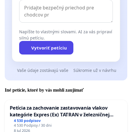
Napíšte to vlastnými slovami. AI za vás pripraví
silnú petíciu.
Vytvoriť petíciu
Vaše údaje zostávajú vaše
Súkromie už v návrhu
Iné petície, ktoré by vás mohli zaujímať
Petícia za zachovanie zastavovania vlakov
kategórie Expres (Ex) TATRAN v železničnej
stanici Púchov
4 530 podpisov
4 530 Podpisy / 30 dni
8 Jul 2026