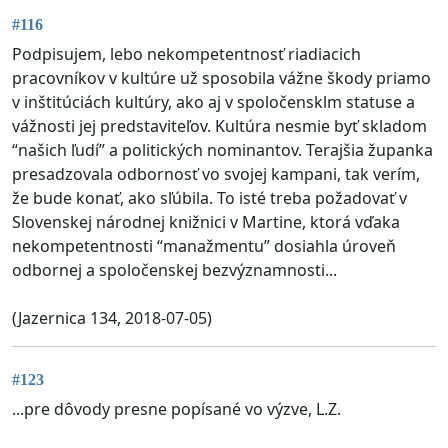
#116
Podpisujem, lebo nekompetentnosť riadiacich
pracovníkov v kultúre už sposobila vážne škody priamo
v inštitúciách kultúry, ako aj v spoločensklm statuse a
vážnosti jej predstaviteľov. Kultúra nesmie byť skladom
“našich ľudí” a politických nominantov. Terajšia županka
presadzovala odbornosť vo svojej kampani, tak verím,
že bude konať, ako sľúbila. To isté treba požadovať v
Slovenskej národnej knižnici v Martine, ktorá vďaka
nekompetentnosti “manažmentu” dosiahla úroveň
odbornej a spoločenskej bezvýznamnosti...
(Jazernica 134, 2018-07-05)
#123
...pre dôvody presne popísané vo výzve, L.Z.