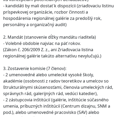
- kandidáti by mali dostať k dispozícii (zriaďovaciu listinu
príspevkovej organizácie, rozbor činnosti a
hospodárenia regionálnej galérie za predošlý rok,
personálny a organizačný audit)
2. Mandát (stanovenie dĺžky mandátu riaditeľa)
- Volebné obdobie najviac na päť rokov.
(Zákon č. 206/2009 Z. z., ani Zriaďovacia listina
regionálnej galérie takúto alternatívu nevylučujú.)
3. Zostavenie komisie (7 členov):
- 2 umenovedné alebo umelecké vysoké školy,
akadémie (osobnosti z radov teoretikov a umelcov so
štrukturálnymi skúsenosťami, členovia umeleckých rád,
správnych rád, galerijných rád, vedúci katedier),
- 2 zástupcovia inštitúcií (galérie, inštitúcie súčasného
umenia, príbuzných inštitúcií (Centrum dizajnu, SNM a
pod.), alebo umenovedné pracovisko (SAV) alebo