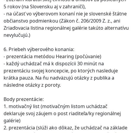
5 rokov (na Slovensku aj v zahraničí),
- na účasť vo výberovom konaní nie je slovenské štátne
občianstvo podmienkou (Zákon č. 206/2009 Z. z., ani
Zriaďovacia listina regionálnej galérie takúto alternatívu
nevylučujú.)
6. Priebeh výberového konania:
- prezentácia metódou Hearing (počúvanie)
- každý uchádzač má k dispozícii 30 minút na
prezentáciu svojej koncepcie, po ktorých nasleduje
krátka pauza. Na ňu nadväzujú otázky z publika a
následne otázky z poroty.
Body prezentácie:
1. motivačný list (motivačným listom uchádzač
deklaruje svoj záujem o post riaditeľa/ky regionálnej
galérie)
2. prezentácia (slúži ako dôkaz, že uchádzač na základe