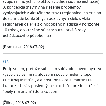
svojich minulých projektov zvládne riadenie inštitúcie)
3. koncepcia (návrhy na riešenie problémov
vyplývajúcich z aktuálneho stavu regionálnej galérie na
dosiahnutie konkrétnych pozitívnych cieľov. Vízia
regionálnej galérie z dlhodobého hľadiska v horizonte
10 rokov, do ktorého sú zahrnuté i prvé 3 roky
uchádzačovho pôsobenia.)
(Bratislava, 2018-07-02)
#13
Podpisujem, pretože súhlasím s dôvodmi uvedenými vo
výzve a záleží mi na zlepšení situácie nielen v tejto
kultúrnej inštitúcii, ale postupne v celej martinskej
kultúre, ktorá v posledných rokoch "napreduje" (česť
"bielym vranám") dolu kopcom.
(Žilina, 2018-07-02)