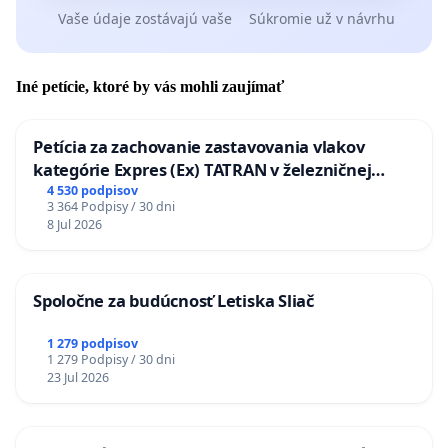
Vaše údaje zostávajú vaše
Súkromie už v návrhu
Iné petície, ktoré by vás mohli zaujímať
Petícia za zachovanie zastavovania vlakov
kategórie Expres (Ex) TATRAN v železničnej
stanici Púchov
4 530 podpisov
3 364 Podpisy / 30 dni
8 Jul 2026
Spoločne za budúcnosť Letiska Sliač
1 279 podpisov
1 279 Podpisy / 30 dni
23 Jul 2026