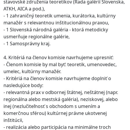
stavovské združenia teoretikov (Rada galérií Slovenska,
ATKH, AICA a pod.),
- 1 zahraničný teoretik umenia, kurátorka, kultúrny
manažér s relevantnou inštitucionálnou praxou,
- 1 Slovenská národná galéria - ktorá metodicky
usmerňuje regionálne galérie,
- 1 Samosprávny kraj.
4. Kritériá na členov komisie navrhujeme upresniť:
- Členom komisie by mal byť: teoretik, umenovedec,
umelec, kultúrny manažér.
- Kritériá na členov komisie navrhujeme doplniť o
nasledujúce body:
- relevantná prax v odbornej štátnej, neštátnej (napr.
regionálna alebo mestská galéria), neziskovej, alebo
inej (nezlučiteľnosť s obchodom s umením a
komerčnou sférou) kultúrnej právne ukotvenej
inštitúcii,
- realizácia alebo participácia na minimálne troch