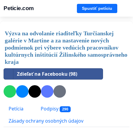
Peticie.com
Spustiť petíciu
Výzva na odvolanie riaditeľky Turčianskej
galérie v Martine a za nastavenie nových
podmienok pri výbere vedúcich pracovníkov
kultúrnych inštitúcií Žilinského samosprávneho
kraja
Zdieľať na Facebooku (98)
Petícia
Podpisy
290
Zásady ochrany osobných údajov