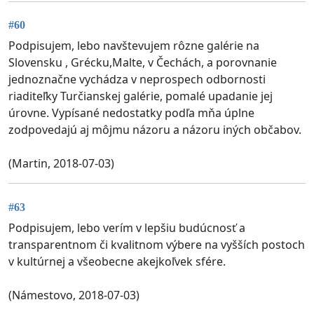
#60
Podpisujem, lebo navštevujem rôzne galérie na
Slovensku , Grécku,Malte, v Čechách, a porovnanie
jednoznačne vychádza v neprospech odbornosti
riaditeľky Turčianskej galérie, pomalé upadanie jej
úrovne. Vypísané nedostatky podľa mňa úplne
zodpovedajú aj môjmu názoru a názoru iných občabov.
(Martin, 2018-07-03)
#63
Podpisujem, lebo verím v lepšiu budúcnosť a
transparentnom či kvalitnom výbere na vyšších postoch
v kultúrnej a všeobecne akejkoľvek sfére.
(Námestovo, 2018-07-03)