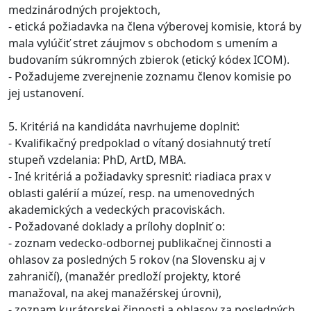
medzinárodných projektoch,
- etická požiadavka na člena výberovej komisie, ktorá by
mala vylúčiť stret záujmov s obchodom s umením a
budovaním súkromných zbierok (etický kódex ICOM).
- Požadujeme zverejnenie zoznamu členov komisie po
jej ustanovení.
5. Kritériá na kandidáta navrhujeme doplniť:
- Kvalifikačný predpoklad o vítaný dosiahnutý tretí
stupeň vzdelania: PhD, ArtD, MBA.
- Iné kritériá a požiadavky spresniť: riadiaca prax v
oblasti galérií a múzeí, resp. na umenovedných
akademických a vedeckých pracoviskách.
- Požadované doklady a prílohy doplniť o:
- zoznam vedecko-odbornej publikačnej činnosti a
ohlasov za posledných 5 rokov (na Slovensku aj v
zahraničí), (manažér predloží projekty, ktoré
manažoval, na akej manažérskej úrovni),
- zoznam kurátorskej činnosti a ohlasov za posledných