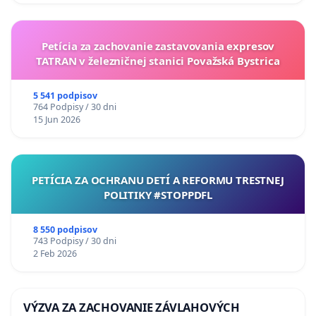
Petícia za zachovanie zastavovania expresov
TATRAN v železničnej stanici Považská Bystrica
5 541 podpisov
764 Podpisy / 30 dni
15 Jun 2026
PETÍCIA ZA OCHRANU DETÍ A REFORMU TRESTNEJ
POLITIKY #STOPPDFL
8 550 podpisov
743 Podpisy / 30 dni
2 Feb 2026
VÝZVA ZA ZACHOVANIE ZÁVLAHOVÝCH