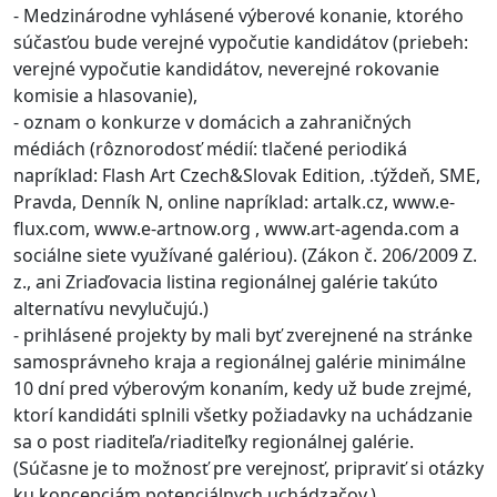
- Medzinárodne vyhlásené výberové konanie, ktorého
súčasťou bude verejné vypočutie kandidátov (priebeh:
verejné vypočutie kandidátov, neverejné rokovanie
komisie a hlasovanie),
- oznam o konkurze v domácich a zahraničných
médiách (rôznorodosť médií: tlačené periodiká
napríklad: Flash Art Czech&Slovak Edition, .týždeň, SME,
Pravda, Denník N, online napríklad: artalk.cz, www.e-
flux.com, www.e-artnow.org , www.art-agenda.com a
sociálne siete využívané galériou). (Zákon č. 206/2009 Z.
z., ani Zriaďovacia listina regionálnej galérie takúto
alternatívu nevylučujú.)
- prihlásené projekty by mali byť zverejnené na stránke
samosprávneho kraja a regionálnej galérie minimálne
10 dní pred výberovým konaním, kedy už bude zrejmé,
ktorí kandidáti splnili všetky požiadavky na uchádzanie
sa o post riaditeľa/riaditeľky regionálnej galérie.
(Súčasne je to možnosť pre verejnosť, pripraviť si otázky
ku koncepciám potenciálnych uchádzačov.)