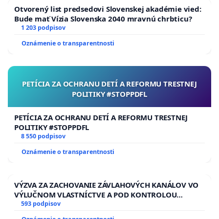
Otvorený list predsedovi Slovenskej akadémie vied:
Bude mať Vízia Slovenska 2040 mravnú chrbticu?
1 203 podpisov
Oznámenie o transparentnosti
PETÍCIA ZA OCHRANU DETÍ A REFORMU TRESTNEJ
POLITIKY #STOPPDFL
PETÍCIA ZA OCHRANU DETÍ A REFORMU TRESTNEJ
POLITIKY #STOPPDFL
8 550 podpisov
Oznámenie o transparentnosti
VÝZVA ZA ZACHOVANIE ZÁVLAHOVÝCH KANÁLOV VO
VÝLUČNOM VLASTNÍCTVE A POD KONTROLOU
SLOVENSKEJ REPUBLIKY & žiadosť na riešenie
593 podpisov
zanedbaného stavu závlahových a odvodňovacích