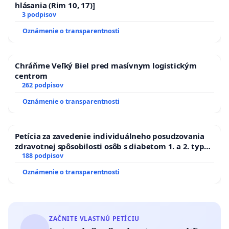
hlásania (Rim 10, 17)]
3 podpisov
Oznámenie o transparentnosti
Chráňme Veľký Biel pred masívnym logistickým
centrom
262 podpisov
Oznámenie o transparentnosti
Petícia za zavedenie individuálneho posudzovania
zdravotnej spôsobilosti osôb s diabetom 1. a 2. typu
pri prijímaní do Policajného zboru SR
188 podpisov
Oznámenie o transparentnosti
ZAČNITE VLASTNÚ PETÍCIU