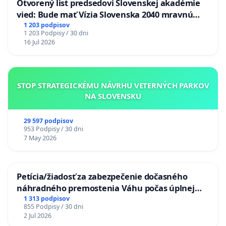
Otvorený list predsedovi Slovenskej akadémie
vied: Bude mať Vízia Slovenska 2040 mravnú
chrbticu?
1 203 podpisov
1 203 Podpisy / 30 dni
16 Jul 2026
STOP STRATEGICKÉMU NÁVRHU VETERNÝCH PARKOV
NA SLOVENSKU
29 597 podpisov
953 Podpisy / 30 dni
7 May 2026
Petícia/žiadosť za zabezpečenie dočasného
náhradného premostenia Váhu počas úplnej
uzávery Vážskeho mosta v Komárne
1 313 podpisov
855 Podpisy / 30 dni
2 Jul 2026