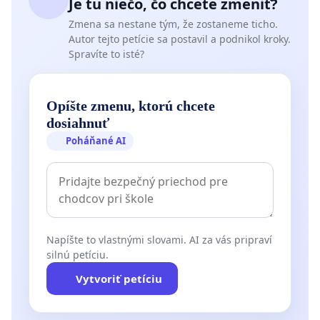
Je tu niečo, čo chcete zmeniť?
Zmena sa nestane tým, že zostaneme ticho.
Autor tejto petície sa postavil a podnikol kroky.
Spravíte to isté?
Opíšte zmenu, ktorú chcete
dosiahnuť
Poháňané AI
Napíšte to vlastnými slovami. AI za vás pripraví
silnú petíciu.
Vytvoriť petíciu