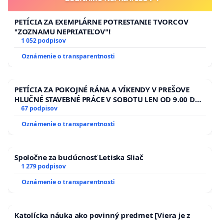
PETÍCIA ZA EXEMPLÁRNE POTRESTANIE TVORCOV
"ZOZNAMU NEPRIATEĽOV"!
1 052 podpisov
Oznámenie o transparentnosti
PETÍCIA ZA POKOJNÉ RÁNA A VÍKENDY V PREŠOVE
HLUČNÉ STAVEBNÉ PRÁCE V SOBOTU LEN OD 9.00 DO
13.00 HOD., CEZ PRACOVNÝ TÝŽDEŇ CIEĽ 8.00 – 18.00
67 podpisov
HOD. A PRAVIDELNÁ KONTROLA STAVBY C-AREA NA
Oznámenie o transparentnosti
ĎUMBIERSKEJ/MAGU
Spoločne za budúcnosť Letiska Sliač
1 279 podpisov
Oznámenie o transparentnosti
Katolícka náuka ako povinný predmet [Viera je z