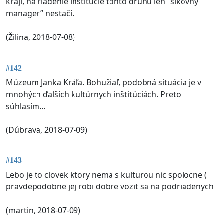
kraji, na riadenie inštitúcie tohto druhu len “šikovný
manager” nestačí.
(Žilina, 2018-07-08)
#142
Múzeum Janka Kráľa. Bohužiaľ, podobná situácia je v
mnohých ďalších kultúrnych inštitúciách. Preto
súhlasím...
(Dúbrava, 2018-07-09)
#143
Lebo je to clovek ktory nema s kulturou nic spolocne (
pravdepodobne jej robi dobre vozit sa na podriadenych
(martin, 2018-07-09)