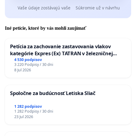
Vaše údaje zostávajú vaše
Súkromie už v návrhu
Iné petície, ktoré by vás mohli zaujímať
Petícia za zachovanie zastavovania vlakov
kategórie Expres (Ex) TATRAN v železničnej
stanici Púchov
4 530 podpisov
3 220 Podpisy / 30 dni
8 Jul 2026
Spoločne za budúcnosť Letiska Sliač
1 282 podpisov
1 282 Podpisy / 30 dni
23 Jul 2026