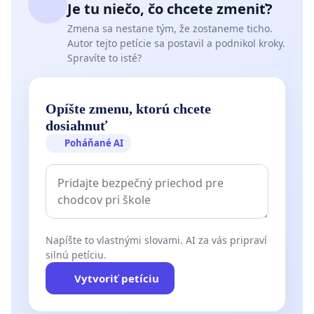
Je tu niečo, čo chcete zmeniť?
Zmena sa nestane tým, že zostaneme ticho.
Autor tejto petície sa postavil a podnikol kroky.
Spravíte to isté?
Opíšte zmenu, ktorú chcete
dosiahnuť
Poháňané AI
Napíšte to vlastnými slovami. AI za vás pripraví
silnú petíciu.
Vytvoriť petíciu