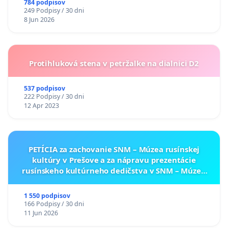
784 podpisov
249 Podpisy / 30 dni
8 Jun 2026
Protihluková stena v petržalke na dialnici D2
537 podpisov
222 Podpisy / 30 dni
12 Apr 2023
PETÍCIA za zachovanie SNM – Múzea rusínskej
kultúry v Prešove a za nápravu prezentácie
rusínskeho kultúrneho dedičstva v SNM – Múzeu
ukrajinskej kultúry vo Svidníku
1 550 podpisov
166 Podpisy / 30 dni
11 Jun 2026