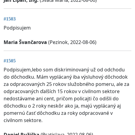
Ján Lipán, Ing.
(Svätá Mária, 2022-08-06)
#1503
Podpisujem
Maria Švančarova
(Pezinok, 2022-08-06)
#1505
Podpisujem,lebo som diskriminovaný už od odchodu
do dôchodku. Mám vyplácaný iba výsluhový dôchodok
za odpracovaných 25 rokov služobného pomeru, ale za
odpracovaných ďalších 15 rokov v civilnom sektore
nedostávame ani cent, pričom policajti čo odišli do
dôchodku o 2 roky neskôr ako ja, majú vyplácaný aj
pomernú časť dôchodku za roky odpracované v
civilnom sektore.
Daniel Ružička
(Bratislava, 2022-08-06)