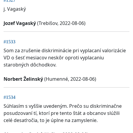
#1527
j. Vagaský
Jozef Vagaský
(Trebišov, 2022-08-06)
#1533
Som za zrušenie diskriminácie pri vyplacaní valorizácie
VD o šesť mesiacov neskôr oproti vyplacaniu
starobných dôchodkov.
Norbert Želinský
(Humenné, 2022-08-06)
#1534
Súhlasím s vyššie uvedeným. Prečo su diskriminačne
posudzovaní tí, ktorí pre tento štát a obcanov slúžili
celé desaťročia, to je úplne na zamyslenie.