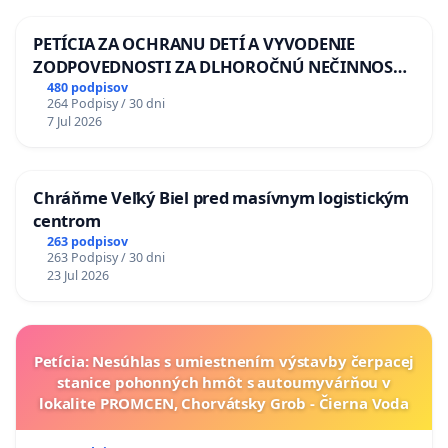
PETÍCIA ZA OCHRANU DETÍ A VYVODENIE
ZODPOVEDNOSTI ZA DLHOROČNÚ NEČINNOSŤ
A ZLYHANIE ŠTÁTU
480 podpisov
264 Podpisy / 30 dni
7 Jul 2026
Chráňme Veľký Biel pred masívnym logistickým
centrom
263 podpisov
263 Podpisy / 30 dni
23 Jul 2026
Petícia: Nesúhlas s umiestnením výstavby čerpacej
stanice pohonných hmôt s autoumyvárňou v
lokalite PROMCEN, Chorvátsky Grob - Čierna Voda