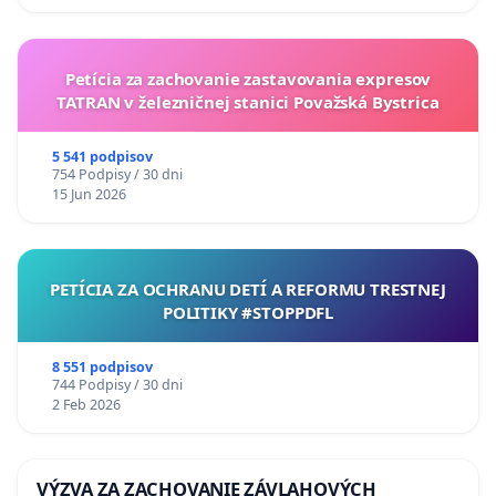
Petícia za zachovanie zastavovania expresov
TATRAN v železničnej stanici Považská Bystrica
5 541 podpisov
754 Podpisy / 30 dni
15 Jun 2026
PETÍCIA ZA OCHRANU DETÍ A REFORMU TRESTNEJ
POLITIKY #STOPPDFL
8 551 podpisov
744 Podpisy / 30 dni
2 Feb 2026
VÝZVA ZA ZACHOVANIE ZÁVLAHOVÝCH