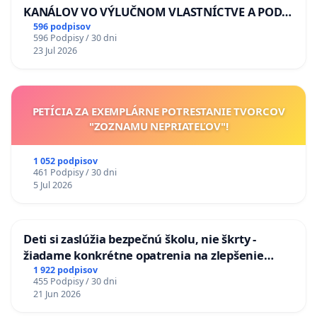
KANÁLOV VO VÝLUČNOM VLASTNÍCTVE A POD
KONTROLOU SLOVENSKEJ REPUBLIKY & žiadosť
596 podpisov
596 Podpisy / 30 dni
na riešenie zanedbaného stavu závlahových a
23 Jul 2026
odvodňovacích kanálov na Slovensku
PETÍCIA ZA EXEMPLÁRNE POTRESTANIE TVORCOV
"ZOZNAMU NEPRIATEĽOV"!
1 052 podpisov
461 Podpisy / 30 dni
5 Jul 2026
Deti si zaslúžia bezpečnú školu, nie škrty -
žiadame konkrétne opatrenia na zlepšenie
situácie v školstve
1 922 podpisov
455 Podpisy / 30 dni
21 Jun 2026