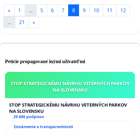
«
1
...
5
6
7
8
9
10
11
12
...
21
»
Petície propagované inými užívateľmi
STOP STRATEGICKÉMU NÁVRHU VETERNÝCH PARKOV
NA SLOVENSKU
STOP STRATEGICKÉMU NÁVRHU VETERNÝCH PARKOV
NA SLOVENSKU
29 600 podpisov
Oznámenie o transparentnosti