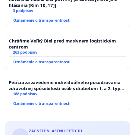
hlásania (Rim 10, 17)]
3 podpisov
Oznámenie o transparentnosti
Chráňme Veľký Biel pred masívnym logistickým
centrom
263 podpisov
Oznámenie o transparentnosti
Petícia za zavedenie individuálneho posudzovania
zdravotnej spôsobilosti osôb s diabetom 1. a 2. typu
pri prijímaní do Policajného zboru SR
188 podpisov
Oznámenie o transparentnosti
ZAČNITE VLASTNÚ PETÍCIU