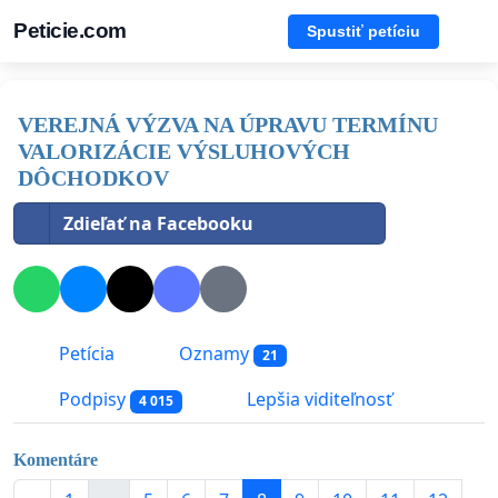
Peticie.com
Spustiť petíciu
VEREJNÁ VÝZVA NA ÚPRAVU TERMÍNU
VALORIZÁCIE VÝSLUHOVÝCH
DÔCHODKOV
Zdieľať na Facebooku
Petícia
Oznamy
21
Podpisy
Lepšia viditeľnosť
4 015
Komentáre