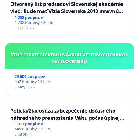
Otvorený list predsedovi Slovenskej akadémie
vied: Bude mať Vízia Slovenska 2040 mravnú
chrbticu?
1 208 podpisov
1 208 Podpisy / 30 dni
16 Jul 2026
STOP STRATEGICKÉMU NÁVRHU VETERNÝCH PARKOV
NA SLOVENSKU
29 600 podpisov
952 Podpisy / 30 dni
7 May 2026
Petícia/žiadosť za zabezpečenie dočasného
náhradného premostenia Váhu počas úplnej
uzávery Vážskeho mosta v Komárne
1 313 podpisov
845 Podpisy / 30 dni
2 Jul 2026