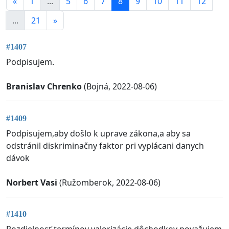
«
1
...
5
6
7
8
9
10
11
12
...
21
»
#1407
Podpisujem.
Branislav Chrenko
(Bojná, 2022-08-06)
#1409
Podpisujem,aby došlo k uprave zákona,a aby sa
odstránil diskriminačny faktor pri vyplácani danych
dávok
Norbert Vasi
(Ružomberok, 2022-08-06)
#1410
Rozdielnosť termínov valorizácie dôchodkov považujem