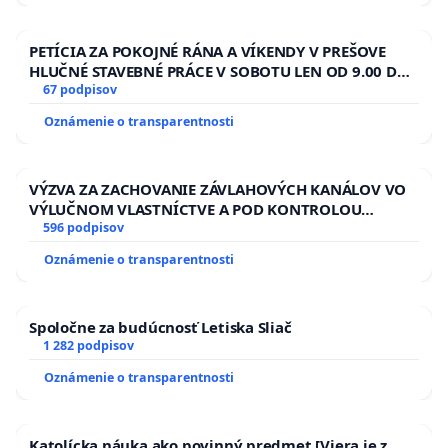
PETÍCIA ZA POKOJNÉ RÁNA A VÍKENDY V PREŠOVE
HLUČNÉ STAVEBNÉ PRÁCE V SOBOTU LEN OD 9.00 DO
13.00 HOD., CEZ PRACOVNÝ TÝŽDEŇ CIEĽ 8.00 – 18.00
67 podpisov
HOD. A PRAVIDELNÁ KONTROLA STAVBY C-AREA NA
Oznámenie o transparentnosti
ĎUMBIERSKEJ/MAGU
VÝZVA ZA ZACHOVANIE ZÁVLAHOVÝCH KANÁLOV VO
VÝLUČNOM VLASTNÍCTVE A POD KONTROLOU
SLOVENSKEJ REPUBLIKY & žiadosť na riešenie
596 podpisov
zanedbaného stavu závlahových a odvodňovacích
Oznámenie o transparentnosti
kanálov na Slovensku
Spoločne za budúcnosť Letiska Sliač
1 282 podpisov
Oznámenie o transparentnosti
Katolícka náuka ako povinný predmet [Viera je z