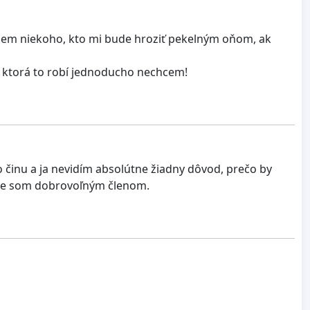
ujem niekoho, kto mi bude hroziť pekelným oňom, ak
iu, ktorá to robí jednoducho nechcem!
činu a ja nevidím absolútne žiadny dôvod, prečo by
o nie som dobrovoľným členom.