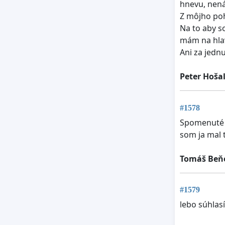
hnevu, nená
Z môjho poh
Na to aby s
mám na hlav
Ani za jednu
Peter Hoša
#1578
Spomenuté v
som ja mal 
Tomáš Beň
#1579
lebo súhlas