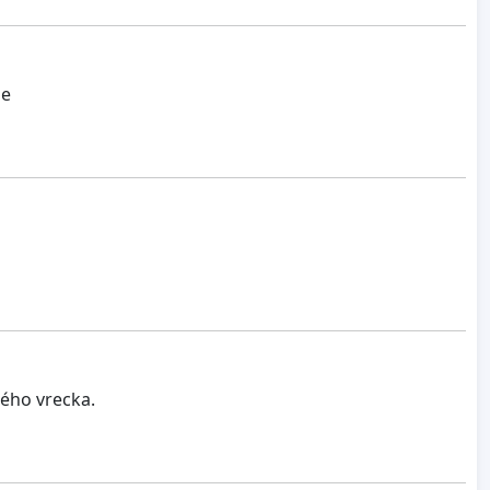
ie
ného vrecka.