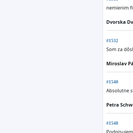
nemienim fi
Dvorska D
#1532
Som za dôsl
Miroslav P
#1540
Absolutne 
Petra Schw
#1548
Podpisujem