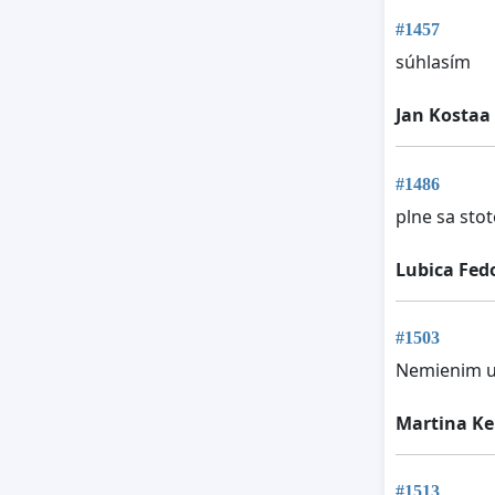
#1457
súhlasím
Jan Kostaa
#1486
plne sa sto
Lubica Fed
#1503
Nemienim už 
Martina Ke
#1513