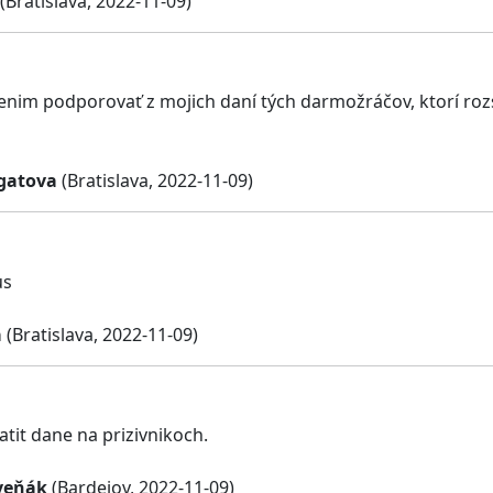
(Bratislava, 2022-11-09)
ienim podporovať z mojich daní tých darmožráčov, ktorí roz
rgatova
(Bratislava, 2022-11-09)
us
a
(Bratislava, 2022-11-09)
tit dane na prizivnikoch.
veňák
(Bardejov, 2022-11-09)