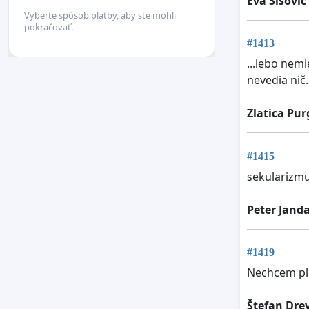
Eva Šišovič
Vyberte spôsob platby, aby ste mohli
pokračovať.
#1413
...lebo nem
nevedia nič.
Zlatica Pu
#1415
sekularizm
Peter Jand
#1419
Nechcem pla
Štefan Dre