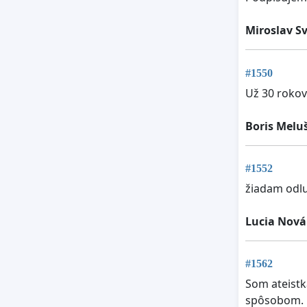
Miroslav S
#1550
Už 30 rokov
Boris Melu
#1552
žiadam odlu
Lucia Nov
#1562
Som ateistk
spôsobom. N