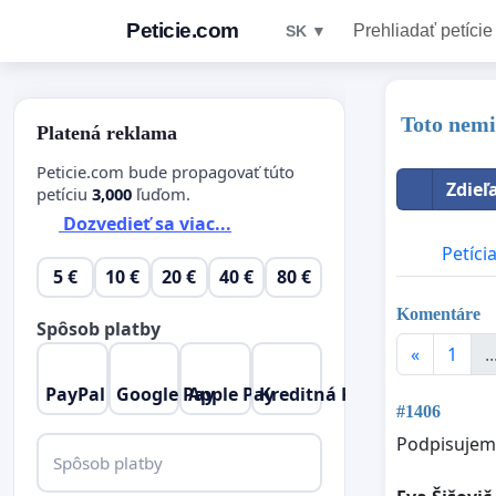
Peticie.com
Prehliadať petície
SK ▼
Toto nemi
Platená reklama
Peticie.com bude propagovať túto
Zdieľ
petíciu
3,000
ľuďom.
Dozvedieť sa viac...
Petíci
5 €
10 €
20 €
40 €
80 €
Komentáre
Spôsob platby
«
1
..
PayPal
Google Pay
Apple Pay
Kreditná Karta
#1406
Podpisujem
Spôsob platby