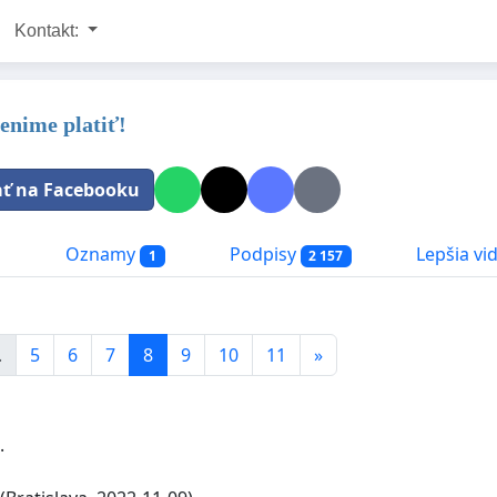
Kontakt:
enime platiť!
ať na Facebooku
a
Oznamy
Podpisy
Lepšia vid
1
2 157
.
5
6
7
8
9
10
11
»
.