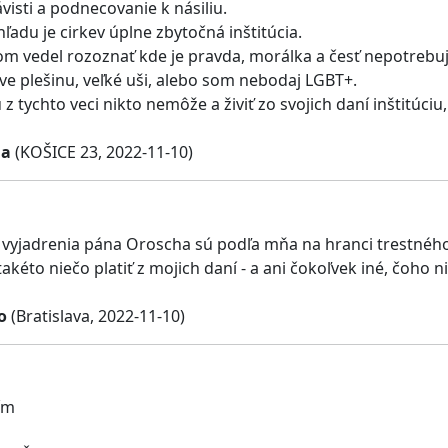
visti a podnecovanie k násiliu.
ľadu je cirkev úplne zbytočná inštitúcia.
om vedel rozoznať kde je pravda, morálka a česť nepotreb
e plešinu, veľké uši, alebo som nebodaj LGBT+.
 z tychto veci nikto nemôže a živiť zo svojich daní inštitúc
la
(KOŠICE 23, 2022-11-10)
yjadrenia pána Oroscha sú podľa mňa na hranci trestného 
takéto niečo platiť z mojich daní - a ani čokoľvek iné, čoh
o
(Bratislava, 2022-11-10)
ím