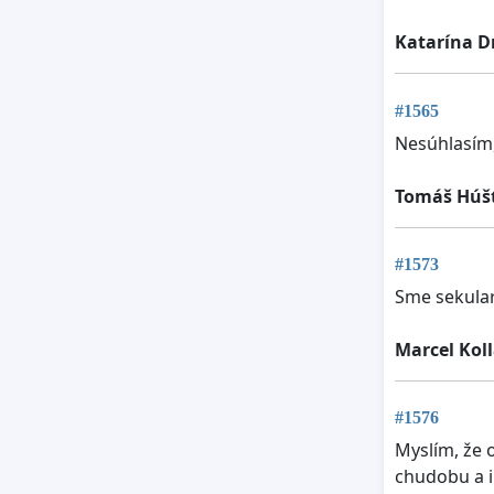
Katarína D
#1565
Nesúhlasím,
Tomáš Húš
#1573
Sme sekular
Marcel Koll
#1576
Myslím, že 
chudobu a i