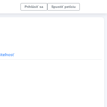
Prihlásiť sa
Spustiť petíciu
iteľnosť