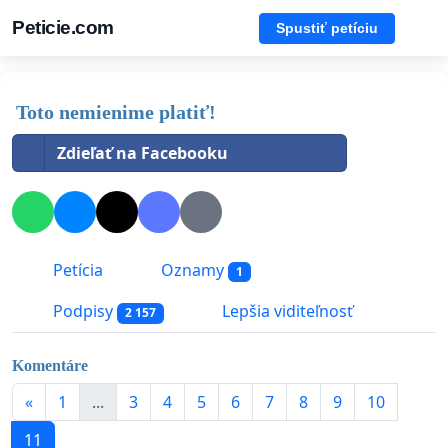
Peticie.com
Spustiť petíciu
Toto nemienime platiť!
Zdieľať na Facebooku
Petícia
Oznamy
1
Podpisy
Lepšia viditeľnosť
2 157
Komentáre
«
1
...
3
4
5
6
7
8
9
10
11