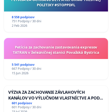
POLITIKY #STOPPDFL
8 558 podpisov
751 Podpisy / 30 dni
2 Feb 2026
Petícia za zachovanie zastavovania expresov
TATRAN v železničnej stanici Považská Bystrica
5 541 podpisov
667 Podpisy / 30 dni
15 Jun 2026
VÝZVA ZA ZACHOVANIE ZÁVLAHOVÝCH
KANÁLOV VO VÝLUČNOM VLASTNÍCTVE A POD
KONTROLOU SLOVENSKEJ REPUBLIKY & žiadosť
601 podpisov
601 Podpisy / 30 dni
na riešenie zanedbaného stavu závlahových a
23 Jul 2026