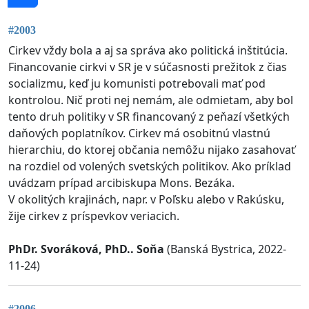
#2003
Cirkev vždy bola a aj sa správa ako politická inštitúcia.
Financovanie cirkvi v SR je v súčasnosti prežitok z čias
socializmu, keď ju komunisti potrebovali mať pod
kontrolou. Nič proti nej nemám, ale odmietam, aby bol
tento druh politiky v SR financovaný z peňazí všetkých
daňových poplatníkov. Cirkev má osobitnú vlastnú
hierarchiu, do ktorej občania nemôžu nijako zasahovať
na rozdiel od volených svetských politikov. Ako príklad
uvádzam prípad arcibiskupa Mons. Bezáka.
V okolitých krajinách, napr. v Poľsku alebo v Rakúsku,
žije cirkev z príspevkov veriacich.
PhDr. Svoráková, PhD.. Soňa
(Banská Bystrica, 2022-
11-24)
#2006