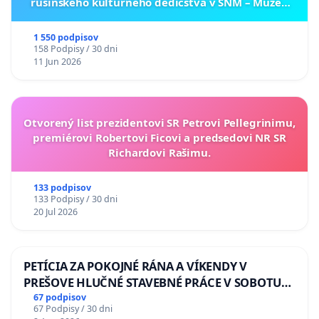
rusínskeho kultúrneho dedičstva v SNM – Múzeu
ukrajinskej kultúry vo Svidníku
1 550 podpisov
158 Podpisy / 30 dni
11 Jun 2026
Otvorený list prezidentovi SR Petrovi Pellegrinimu,
premiérovi Robertovi Ficovi a predsedovi NR SR
Richardovi Rašimu.
133 podpisov
133 Podpisy / 30 dni
20 Jul 2026
PETÍCIA ZA POKOJNÉ RÁNA A VÍKENDY V
PREŠOVE HLUČNÉ STAVEBNÉ PRÁCE V SOBOTU
LEN OD 9.00 DO 13.00 HOD., CEZ PRACOVNÝ
67 podpisov
67 Podpisy / 30 dni
TÝŽDEŇ CIEĽ 8.00 – 18.00 HOD. A PRAVIDELNÁ