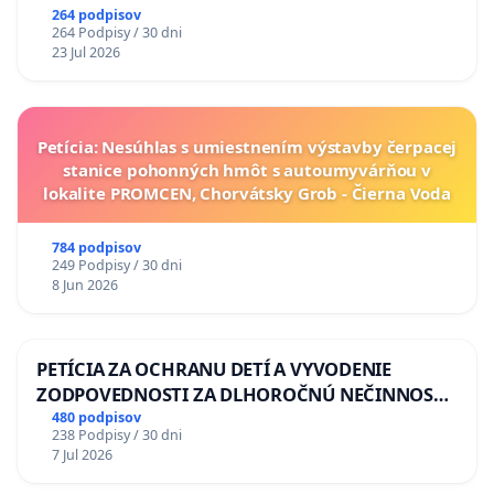
264 podpisov
264 Podpisy / 30 dni
23 Jul 2026
Petícia: Nesúhlas s umiestnením výstavby čerpacej
stanice pohonných hmôt s autoumyvárňou v
lokalite PROMCEN, Chorvátsky Grob - Čierna Voda
784 podpisov
249 Podpisy / 30 dni
8 Jun 2026
PETÍCIA ZA OCHRANU DETÍ A VYVODENIE
ZODPOVEDNOSTI ZA DLHOROČNÚ NEČINNOSŤ
A ZLYHANIE ŠTÁTU
480 podpisov
238 Podpisy / 30 dni
7 Jul 2026