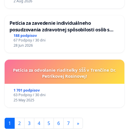
2 Aug 2026
KONTROLA STAVBY C-AREA NA
ĎUMBIERSKEJ/MAGU
Petícia za zavedenie individuálneho
posudzovania zdravotnej spôsobilosti osôb s
diabetom 1. a 2. typu pri prijímaní do
188 podpisov
67 Podpisy / 30 dni
Policajného zboru SR
28 Jun 2026
Petícia za odvolanie riaditeľky SŠŠ v Trenčíne Dr.
Petríkovej Rosinovej!
1 701 podpisov
63 Podpisy / 30 dni
25 May 2025
1
2
3
4
5
6
7
»