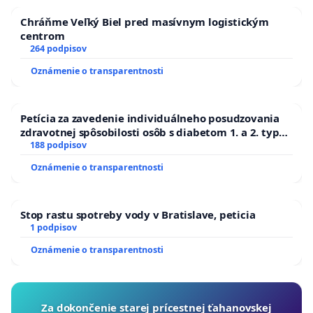
Chráňme Veľký Biel pred masívnym logistickým
centrom
264 podpisov
Oznámenie o transparentnosti
Petícia za zavedenie individuálneho posudzovania
zdravotnej spôsobilosti osôb s diabetom 1. a 2. typu
pri prijímaní do Policajného zboru SR
188 podpisov
Oznámenie o transparentnosti
Stop rastu spotreby vody v Bratislave, peticia
1 podpisov
Oznámenie o transparentnosti
Za dokončenie starej prícestnej ťahanovskej