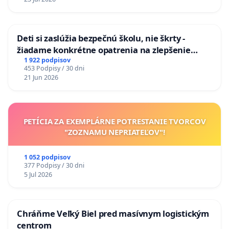
odvodňovacích kanálov na Slovensku
Deti si zaslúžia bezpečnú školu, nie škrty -
žiadame konkrétne opatrenia na zlepšenie
situácie v školstve
1 922 podpisov
453 Podpisy / 30 dni
21 Jun 2026
PETÍCIA ZA EXEMPLÁRNE POTRESTANIE TVORCOV
"ZOZNAMU NEPRIATEĽOV"!
1 052 podpisov
377 Podpisy / 30 dni
5 Jul 2026
Chráňme Veľký Biel pred masívnym logistickým
centrom