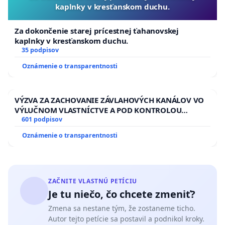
kaplnky v kresťanskom duchu.
Za dokončenie starej prícestnej ťahanovskej
kaplnky v kresťanskom duchu.
35 podpisov
Oznámenie o transparentnosti
VÝZVA ZA ZACHOVANIE ZÁVLAHOVÝCH KANÁLOV VO
VÝLUČNOM VLASTNÍCTVE A POD KONTROLOU
SLOVENSKEJ REPUBLIKY & žiadosť na riešenie
601 podpisov
zanedbaného stavu závlahových a odvodňovacích
Oznámenie o transparentnosti
kanálov na Slovensku
ZAČNITE VLASTNÚ PETÍCIU
Je tu niečo, čo chcete zmeniť?
Zmena sa nestane tým, že zostaneme ticho.
Autor tejto petície sa postavil a podnikol kroky.