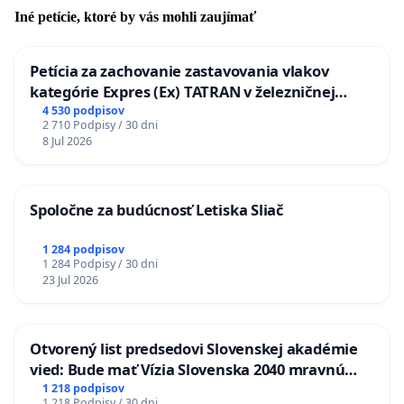
Iné petície, ktoré by vás mohli zaujímať
Petícia za zachovanie zastavovania vlakov
kategórie Expres (Ex) TATRAN v železničnej
stanici Púchov
4 530 podpisov
2 710 Podpisy / 30 dni
8 Jul 2026
Spoločne za budúcnosť Letiska Sliač
1 284 podpisov
1 284 Podpisy / 30 dni
23 Jul 2026
Otvorený list predsedovi Slovenskej akadémie
vied: Bude mať Vízia Slovenska 2040 mravnú
chrbticu?
1 218 podpisov
1 218 Podpisy / 30 dni