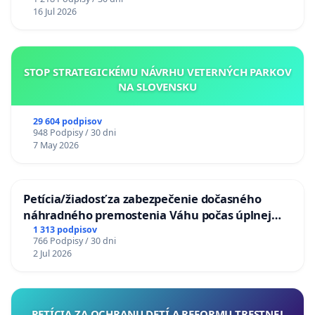
16 Jul 2026
STOP STRATEGICKÉMU NÁVRHU VETERNÝCH PARKOV
NA SLOVENSKU
29 604 podpisov
948 Podpisy / 30 dni
7 May 2026
Petícia/žiadosť za zabezpečenie dočasného
náhradného premostenia Váhu počas úplnej
uzávery Vážskeho mosta v Komárne
1 313 podpisov
766 Podpisy / 30 dni
2 Jul 2026
PETÍCIA ZA OCHRANU DETÍ A REFORMU TRESTNEJ