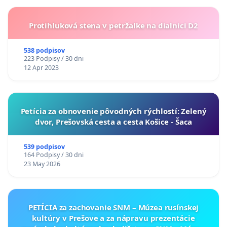
Protihluková stena v petržalke na dialnici D2
538 podpisov
223 Podpisy / 30 dni
12 Apr 2023
​Petícia za obnovenie pôvodných rýchlostí: Zelený
dvor, Prešovská cesta a cesta Košice - Šaca
539 podpisov
164 Podpisy / 30 dni
23 May 2026
PETÍCIA za zachovanie SNM – Múzea rusínskej
kultúry v Prešove a za nápravu prezentácie