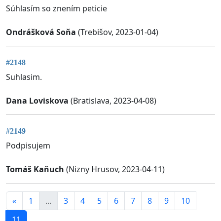
Súhlasím so znením peticie
Ondrášková Soňa
(Trebišov, 2023-01-04)
#2148
Suhlasim.
Dana Loviskova
(Bratislava, 2023-04-08)
#2149
Podpisujem
Tomáš Kaňuch
(Nizny Hrusov, 2023-04-11)
«
1
...
3
4
5
6
7
8
9
10
11