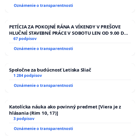
Oznámenie o transparentnosti
PETÍCIA ZA POKOJNÉ RÁNA A VÍKENDY V PREŠOVE
HLUČNÉ STAVEBNÉ PRÁCE V SOBOTU LEN OD 9.00 DO
13.00 HOD., CEZ PRACOVNÝ TÝŽDEŇ CIEĽ 8.00 – 18.00
67 podpisov
HOD. A PRAVIDELNÁ KONTROLA STAVBY C-AREA NA
Oznámenie o transparentnosti
ĎUMBIERSKEJ/MAGU
Spoločne za budúcnosť Letiska Sliač
1 284 podpisov
Oznámenie o transparentnosti
Katolícka náuka ako povinný predmet [Viera je z
hlásania (Rim 10, 17)]
3 podpisov
Oznámenie o transparentnosti