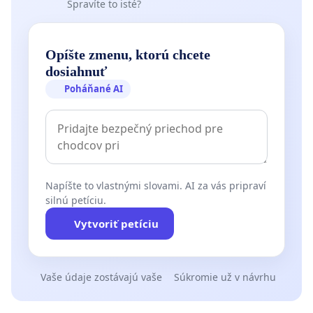
Spravíte to isté?
Opíšte zmenu, ktorú chcete
dosiahnuť
Poháňané AI
Napíšte to vlastnými slovami. AI za vás pripraví
silnú petíciu.
Vytvoriť petíciu
Vaše údaje zostávajú vaše
Súkromie už v návrhu