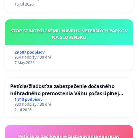
16 Jul 2026
STOP STRATEGICKÉMU NÁVRHU VETERNÝCH PARKOV
NA SLOVENSKU
29 587 podpisov
964 Podpisy / 30 dni
7 May 2026
Petícia/žiadosť za zabezpečenie dočasného
náhradného premostenia Váhu počas úplnej
uzávery Vážskeho mosta v Komárne
1 313 podpisov
930 Podpisy / 30 dni
2 Jul 2026
Petícia za zachovanie zastavovania expresov