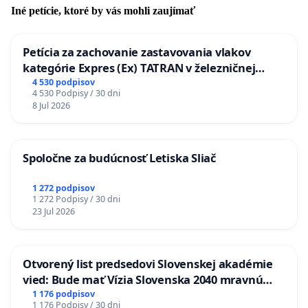
Iné petície, ktoré by vás mohli zaujímať
Petícia za zachovanie zastavovania vlakov
kategórie Expres (Ex) TATRAN v železničnej
stanici Púchov
4 530 podpisov
4 530 Podpisy / 30 dni
8 Jul 2026
Spoločne za budúcnosť Letiska Sliač
1 272 podpisov
1 272 Podpisy / 30 dni
23 Jul 2026
Otvorený list predsedovi Slovenskej akadémie
vied: Bude mať Vízia Slovenska 2040 mravnú
chrbticu?
1 176 podpisov
1 176 Podpisy / 30 dni