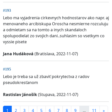
#193
Lebo ma vyjadrenia cirkevnych hodnostarov ako napr. aj
menovaneho arcibiskupa Oroscha nesmierne rozculuju
a odmietam sa na tomto a inych skandaloch
spolupodielat zo svojich dani..suhlasim so vsetkym co
vyssie pisete
Jana Hudáková
(Bratislava, 2022-11-07)
#195
Lebo je treba sa už zbaviť pokrytectva z radov
pseudokresťanom
Rastislav Jánošík
(Stupava, 2022-11-07)
1
2
3
4
5
6
7
8
9
...
11
»