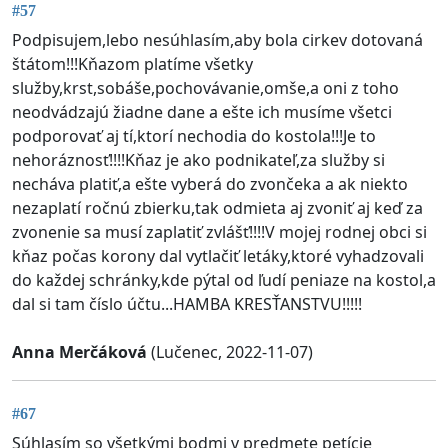
#57
Podpisujem,lebo nesúhlasím,aby bola cirkev dotovaná
štátom!!!Kňazom platíme všetky
služby,krst,sobáše,pochovávanie,omše,a oni z toho
neodvádzajú žiadne dane a ešte ich musíme všetci
podporovať aj tí,ktorí nechodia do kostola!!!Je to
nehoráznosť!!!!Kňaz je ako podnikateľ,za služby si
necháva platiť,a ešte vyberá do zvončeka a ak niekto
nezaplatí ročnú zbierku,tak odmieta aj zvoniť aj keď za
zvonenie sa musí zaplatiť zvlášť!!!!V mojej rodnej obci si
kňaz počas korony dal vytlačiť letáky,ktoré vyhadzovali
do každej schránky,kde pýtal od ľudí peniaze na kostol,a
dal si tam číslo účtu...HAMBA KRESŤANSTVU!!!!!
Anna Merčáková
(Lučenec, 2022-11-07)
#67
Súhlasím so všetkými bodmi v predmete petície