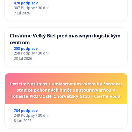
A ZLYHANIE ŠTÁTU
478 podpisov
307 Podpisy / 30 dni
7 Jul 2026
Chráňme Veľký Biel pred masívnym logistickým
centrom
258 podpisov
258 Podpisy / 30 dni
23 Jul 2026
Petícia: Nesúhlas s umiestnením výstavby čerpacej
stanice pohonných hmôt s autoumyvárňou v
lokalite PROMCEN, Chorvátsky Grob - Čierna Voda
784 podpisov
249 Podpisy / 30 dni
8 Jun 2026