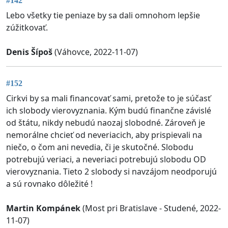
#142
Lebo všetky tie peniaze by sa dali omnohom lepšie
zúžitkovať.
Denis Šípoš
(Váhovce, 2022-11-07)
#152
Cirkvi by sa mali financovať sami, pretože to je súčasť
ich slobody vierovyznania. Kým budú finančne závislé
od štátu, nikdy nebudú naozaj slobodné. Zároveň je
nemorálne chcieť od neveriacich, aby prispievali na
niečo, o čom ani nevedia, či je skutočné. Slobodu
potrebujú veriaci, a neveriaci potrebujú slobodu OD
vierovyznania. Tieto 2 slobody si navzájom neodporujú
a sú rovnako dôležité !
Martin Kompánek
(Most pri Bratislave - Studené, 2022-
11-07)