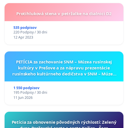
Protihluková stena v petržalke na dialnici D2
535 podpisov
220 Podpisy / 30 dni
12 Apr 2023
PETÍCIA za zachovanie SNM – Múzea rusínskej
kultúry v Prešove a za nápravu prezentácie
rusínskeho kultúrneho dedičstva v SNM – Múzeu
ukrajinskej kultúry vo Svidníku
1 550 podpisov
195 Podpisy / 30 dni
11 Jun 2026
​Petícia za obnovenie pôvodných rýchlostí: Zelený
dvor, Prešovská cesta a cesta Košice - Šaca