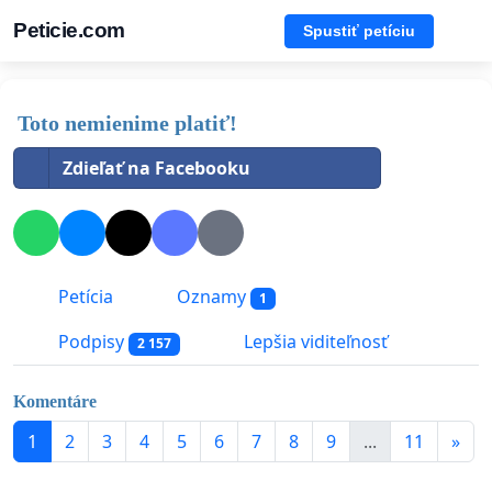
Peticie.com
Spustiť petíciu
Toto nemienime platiť!
Zdieľať na Facebooku
Petícia
Oznamy
1
Podpisy
Lepšia viditeľnosť
2 157
Komentáre
1
2
3
4
5
6
7
8
9
...
11
»