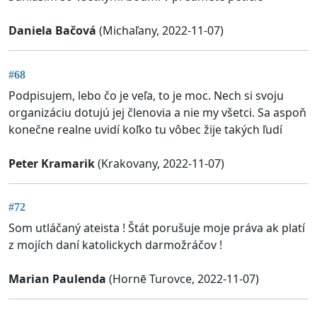
Daniela Bačová
(Michaľany, 2022-11-07)
#68
Podpisujem, lebo čo je veľa, to je moc. Nech si svoju
organizáciu dotujú jej členovia a nie my všetci. Sa aspoň
konečne realne uvidí koľko tu vôbec žije takých ľudí
Peter Kramarik
(Krakovany, 2022-11-07)
#72
Som utláčaný ateista ! Štát porušuje moje práva ak platí
z mojích daní katolickych darmožráčov !
Marian Paulenda
(Hornē Turovce, 2022-11-07)