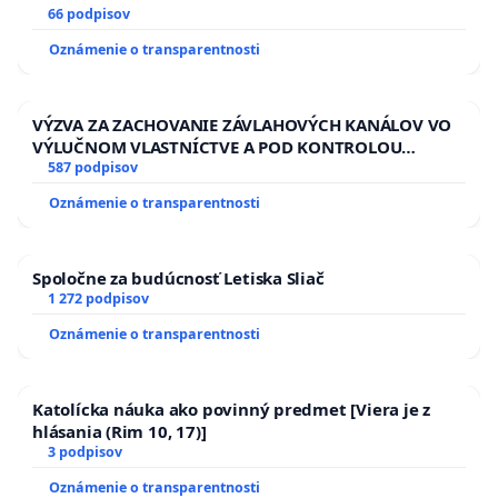
13.00 HOD., CEZ PRACOVNÝ TÝŽDEŇ CIEĽ 8.00 – 18.00
66 podpisov
HOD. A PRAVIDELNÁ KONTROLA STAVBY C-AREA NA
Oznámenie o transparentnosti
ĎUMBIERSKEJ/MAGU
VÝZVA ZA ZACHOVANIE ZÁVLAHOVÝCH KANÁLOV VO
VÝLUČNOM VLASTNÍCTVE A POD KONTROLOU
SLOVENSKEJ REPUBLIKY & žiadosť na riešenie
587 podpisov
zanedbaného stavu závlahových a odvodňovacích
Oznámenie o transparentnosti
kanálov na Slovensku
Spoločne za budúcnosť Letiska Sliač
1 272 podpisov
Oznámenie o transparentnosti
Katolícka náuka ako povinný predmet [Viera je z
hlásania (Rim 10, 17)]
3 podpisov
Oznámenie o transparentnosti