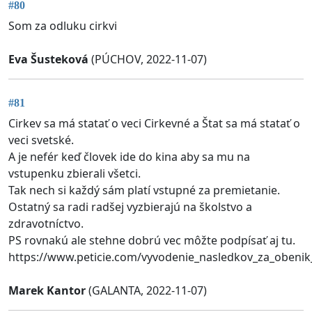
#80
Som za odluku cirkvi
Eva Šusteková
(PÚCHOV, 2022-11-07)
#81
Cirkev sa má statať o veci Cirkevné a Štat sa má statať o
veci svetské.
A je nefér keď človek ide do kina aby sa mu na
vstupenku zbierali všetci.
Tak nech si každý sám platí vstupné za premietanie.
Ostatný sa radi radšej vyzbierajú na školstvo a
zdravotníctvo.
PS rovnakú ale stehne dobrú vec môžte podpísať aj tu.
https://www.peticie.com/vyvodenie_nasledkov_za_obenik
Marek Kantor
(GALANTA, 2022-11-07)