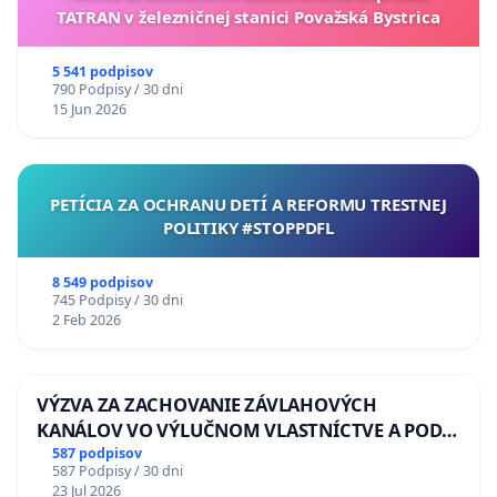
TATRAN v železničnej stanici Považská Bystrica
5 541 podpisov
790 Podpisy / 30 dni
15 Jun 2026
PETÍCIA ZA OCHRANU DETÍ A REFORMU TRESTNEJ
POLITIKY #STOPPDFL
8 549 podpisov
745 Podpisy / 30 dni
2 Feb 2026
VÝZVA ZA ZACHOVANIE ZÁVLAHOVÝCH
KANÁLOV VO VÝLUČNOM VLASTNÍCTVE A POD
KONTROLOU SLOVENSKEJ REPUBLIKY & žiadosť
587 podpisov
587 Podpisy / 30 dni
na riešenie zanedbaného stavu závlahových a
23 Jul 2026