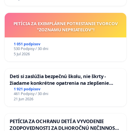
odvodňovacích kanálov na Slovensku
PETÍCIA ZA EXEMPLÁRNE POTRESTANIE TVORCOV
"ZOZNAMU NEPRIATEĽOV"!
1 051 podpisov
530 Podpisy / 30 dni
5 Jul 2026
Deti si zaslúžia bezpečnú školu, nie škrty -
žiadame konkrétne opatrenia na zlepšenie
situácie v školstve
1 921 podpisov
461 Podpisy / 30 dni
21 Jun 2026
PETÍCIA ZA OCHRANU DETÍ A VYVODENIE
ZODPOVEDNOSTI ZA DLHOROČNÚ NEČINNOSŤ