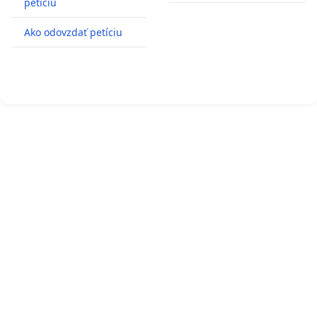
petíciu
Ako odovzdať petíciu