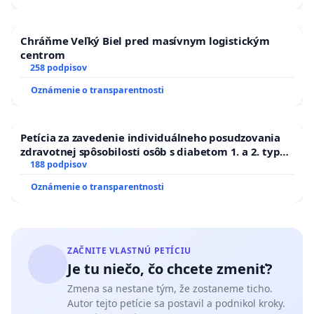
Chráňme Veľký Biel pred masívnym logistickým
centrom
258 podpisov
Oznámenie o transparentnosti
Petícia za zavedenie individuálneho posudzovania
zdravotnej spôsobilosti osôb s diabetom 1. a 2. typu
pri prijímaní do Policajného zboru SR
188 podpisov
Oznámenie o transparentnosti
ZAČNITE VLASTNÚ PETÍCIU
Je tu niečo, čo chcete zmeniť?
Zmena sa nestane tým, že zostaneme ticho.
Autor tejto petície sa postavil a podnikol kroky.