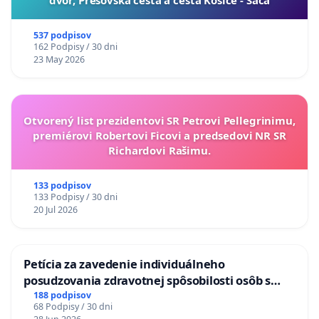
537 podpisov
162 Podpisy / 30 dni
23 May 2026
Otvorený list prezidentovi SR Petrovi Pellegrinimu,
premiérovi Robertovi Ficovi a predsedovi NR SR
Richardovi Rašimu.
133 podpisov
133 Podpisy / 30 dni
20 Jul 2026
Petícia za zavedenie individuálneho
posudzovania zdravotnej spôsobilosti osôb s
diabetom 1. a 2. typu pri prijímaní do
188 podpisov
68 Podpisy / 30 dni
Policajného zboru SR