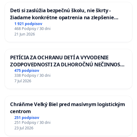
Deti si zaslúžia bezpečnú školu, nie škrty -
žiadame konkrétne opatrenia na zlepšenie
situácie v školstve
1 921 podpisov
468 Podpisy / 30 dni
21 Jun 2026
PETÍCIA ZA OCHRANU DETÍ A VYVODENIE
ZODPOVEDNOSTI ZA DLHOROČNÚ NEČINNOSŤ
A ZLYHANIE ŠTÁTU
475 podpisov
338 Podpisy / 30 dni
7 Jul 2026
Chráňme Veľký Biel pred masívnym logistickým
centrom
251 podpisov
251 Podpisy / 30 dni
23 Jul 2026