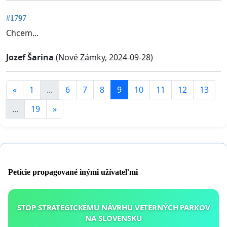
#1797
Chcem...
Jozef Šarina
(Nové Zámky, 2024-09-28)
«
1
...
6
7
8
9
10
11
12
13
...
19
»
Petície propagované inými užívateľmi
STOP STRATEGICKÉMU NÁVRHU VETERNÝCH PARKOV
NA SLOVENSKU