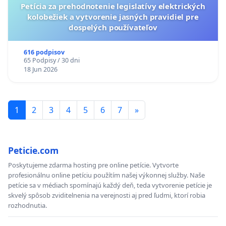
Petícia za prehodnotenie legislatívy elektrických
kolobežiek a vytvorenie jasných pravidiel pre
dospelých používateľov
616 podpisov
65 Podpisy / 30 dni
18 Jun 2026
1
2
3
4
5
6
7
»
Peticie.com
Poskytujeme zdarma hosting pre online petície. Vytvorte
profesionálnu online petíciu použítím našej výkonnej služby. Naše
petície sa v médiach spomínajú každý deň, teda vytvorenie petície je
skvelý spôsob zviditelnenia na verejnosti aj pred ľudmi, ktorí robia
rozhodnutia.