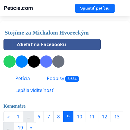
Peticie.com
Spustiť petíciu
Stojíme za Michalom Hvoreckým
Zdieľať na Facebooku
Petícia
Podpisy
3 634
Lepšia viditeľnosť
Komentáre
«
1
...
6
7
8
9
10
11
12
13
...
19
»