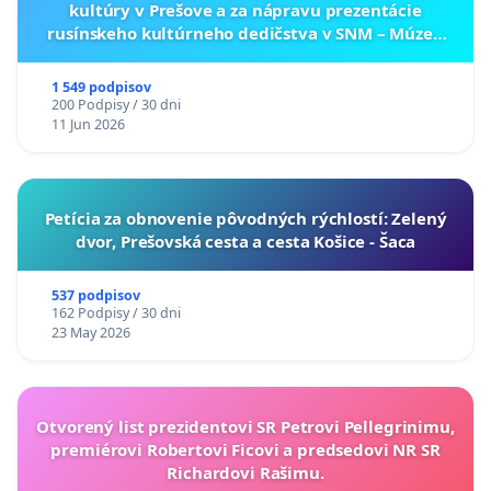
kultúry v Prešove a za nápravu prezentácie
rusínskeho kultúrneho dedičstva v SNM – Múzeu
ukrajinskej kultúry vo Svidníku
1 549 podpisov
200 Podpisy / 30 dni
11 Jun 2026
​Petícia za obnovenie pôvodných rýchlostí: Zelený
dvor, Prešovská cesta a cesta Košice - Šaca
537 podpisov
162 Podpisy / 30 dni
23 May 2026
Otvorený list prezidentovi SR Petrovi Pellegrinimu,
premiérovi Robertovi Ficovi a predsedovi NR SR
Richardovi Rašimu.