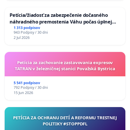
Petícia/žiadosť za zabezpečenie dočasného
náhradného premostenia Váhu počas úplnej
uzávery Vážskeho mosta v Komárne
1 313 podpisov
943 Podpisy / 30 dni
2 Jul 2026
Petícia za zachovanie zastavovania expresov
TATRAN v železničnej stanici Považská Bystrica
5 541 podpisov
792 Podpisy / 30 dni
15 Jun 2026
PETÍCIA ZA OCHRANU DETÍ A REFORMU TRESTNEJ
POLITIKY #STOPPDFL