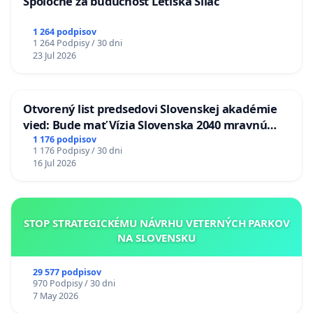
Spoločne za budúcnosť Letiska Sliač
1 264 podpisov
1 264 Podpisy / 30 dni
23 Jul 2026
Otvorený list predsedovi Slovenskej akadémie
vied: Bude mať Vízia Slovenska 2040 mravnú
chrbticu?
1 176 podpisov
1 176 Podpisy / 30 dni
16 Jul 2026
STOP STRATEGICKÉMU NÁVRHU VETERNÝCH PARKOV
NA SLOVENSKU
29 577 podpisov
970 Podpisy / 30 dni
7 May 2026