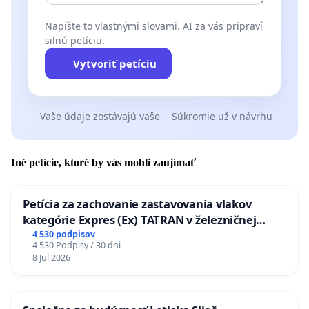
Napíšte to vlastnými slovami. AI za vás pripraví
silnú petíciu.
Vytvoriť petíciu
Vaše údaje zostávajú vaše
Súkromie už v návrhu
Iné petície, ktoré by vás mohli zaujímať
Petícia za zachovanie zastavovania vlakov
kategórie Expres (Ex) TATRAN v železničnej
stanici Púchov
4 530 podpisov
4 530 Podpisy / 30 dni
8 Jul 2026