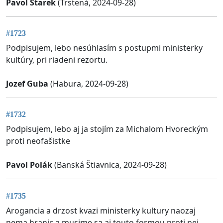
Pavol Starek
(Trstená, 2024-09-28)
#1723
Podpisujem, lebo nesúhlasím s postupmi ministerky
kultúry, pri riadeni rezortu.
Jozef Guba
(Habura, 2024-09-28)
#1732
Podpisujem, lebo aj ja stojím za Michalom Hvoreckým
proti neofašistke
Pavol Polák
(Banská Štiavnica, 2024-09-28)
#1735
Arogancia a drzost kvazi ministerky kultury naozaj
nema hranic a musime sa aj touto formou proti nej