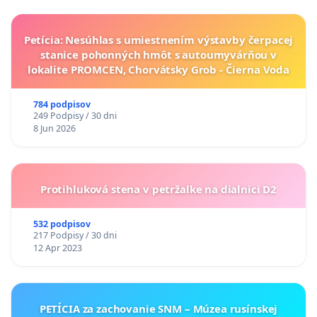
Petícia: Nesúhlas s umiestnením výstavby čerpacej
stanice pohonných hmôt s autoumyvárňou v
lokalite PROMCEN, Chorvátsky Grob - Čierna Voda
784 podpisov
249 Podpisy / 30 dni
8 Jun 2026
Protihluková stena v petržalke na dialnici D2
532 podpisov
217 Podpisy / 30 dni
12 Apr 2023
PETÍCIA za zachovanie SNM – Múzea rusínskej