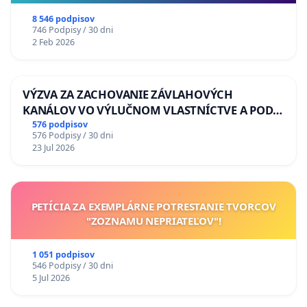
8 546 podpisov
746 Podpisy / 30 dni
2 Feb 2026
VÝZVA ZA ZACHOVANIE ZÁVLAHOVÝCH
KANÁLOV VO VÝLUČNOM VLASTNÍCTVE A POD
KONTROLOU SLOVENSKEJ REPUBLIKY & žiadosť
576 podpisov
576 Podpisy / 30 dni
na riešenie zanedbaného stavu závlahových a
23 Jul 2026
odvodňovacích kanálov na Slovensku
PETÍCIA ZA EXEMPLÁRNE POTRESTANIE TVORCOV
"ZOZNAMU NEPRIATEĽOV"!
1 051 podpisov
546 Podpisy / 30 dni
5 Jul 2026