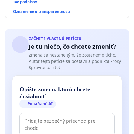
pri prijímaní do Policajného zboru SR
188 podpisov
Oznámenie o transparentnosti
ZAČNITE VLASTNÚ PETÍCIU
Je tu niečo, čo chcete zmeniť?
Zmena sa nestane tým, že zostaneme ticho.
Autor tejto petície sa postavil a podnikol kroky.
Spravíte to isté?
Opíšte zmenu, ktorú chcete
dosiahnuť
Poháňané AI