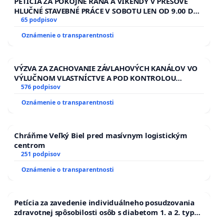
PETÍCIA ZA POKOJNÉ RÁNA A VÍKENDY V PREŠOVE
HLUČNÉ STAVEBNÉ PRÁCE V SOBOTU LEN OD 9.00 DO
13.00 HOD., CEZ PRACOVNÝ TÝŽDEŇ CIEĽ 8.00 – 18.00
65 podpisov
HOD. A PRAVIDELNÁ KONTROLA STAVBY C-AREA NA
Oznámenie o transparentnosti
ĎUMBIERSKEJ/MAGU
VÝZVA ZA ZACHOVANIE ZÁVLAHOVÝCH KANÁLOV VO
VÝLUČNOM VLASTNÍCTVE A POD KONTROLOU
SLOVENSKEJ REPUBLIKY & žiadosť na riešenie
576 podpisov
zanedbaného stavu závlahových a odvodňovacích
Oznámenie o transparentnosti
kanálov na Slovensku
Chráňme Veľký Biel pred masívnym logistickým
centrom
251 podpisov
Oznámenie o transparentnosti
Petícia za zavedenie individuálneho posudzovania
zdravotnej spôsobilosti osôb s diabetom 1. a 2. typu