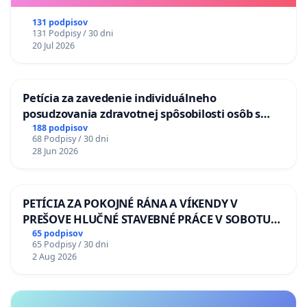
131 podpisov
131 Podpisy / 30 dni
20 Jul 2026
Petícia za zavedenie individuálneho
posudzovania zdravotnej spôsobilosti osôb s
diabetom 1. a 2. typu pri prijímaní do
188 podpisov
68 Podpisy / 30 dni
Policajného zboru SR
28 Jun 2026
PETÍCIA ZA POKOJNÉ RÁNA A VÍKENDY V
PREŠOVE HLUČNÉ STAVEBNÉ PRÁCE V SOBOTU
LEN OD 9.00 DO 13.00 HOD., CEZ PRACOVNÝ
65 podpisov
65 Podpisy / 30 dni
TÝŽDEŇ CIEĽ 8.00 – 18.00 HOD. A PRAVIDELNÁ
2 Aug 2026
KONTROLA STAVBY C-AREA NA
ĎUMBIERSKEJ/MAGU