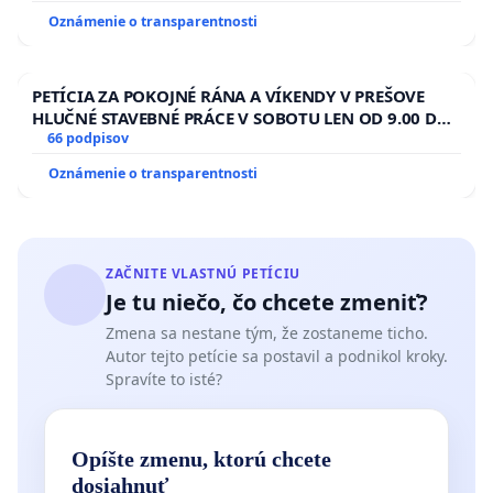
Oznámenie o transparentnosti
PETÍCIA ZA POKOJNÉ RÁNA A VÍKENDY V PREŠOVE
HLUČNÉ STAVEBNÉ PRÁCE V SOBOTU LEN OD 9.00 DO
13.00 HOD., CEZ PRACOVNÝ TÝŽDEŇ CIEĽ 8.00 – 18.00
66 podpisov
HOD. A PRAVIDELNÁ KONTROLA STAVBY C-AREA NA
Oznámenie o transparentnosti
ĎUMBIERSKEJ/MAGU
ZAČNITE VLASTNÚ PETÍCIU
Je tu niečo, čo chcete zmeniť?
Zmena sa nestane tým, že zostaneme ticho.
Autor tejto petície sa postavil a podnikol kroky.
Spravíte to isté?
Opíšte zmenu, ktorú chcete
dosiahnuť