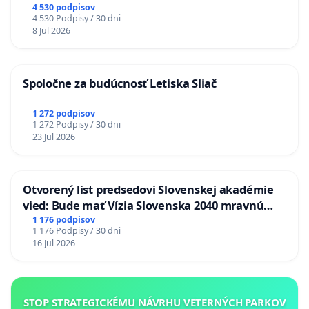
stanici Púchov
4 530 podpisov
4 530 Podpisy / 30 dni
8 Jul 2026
Spoločne za budúcnosť Letiska Sliač
1 272 podpisov
1 272 Podpisy / 30 dni
23 Jul 2026
Otvorený list predsedovi Slovenskej akadémie
vied: Bude mať Vízia Slovenska 2040 mravnú
chrbticu?
1 176 podpisov
1 176 Podpisy / 30 dni
16 Jul 2026
STOP STRATEGICKÉMU NÁVRHU VETERNÝCH PARKOV