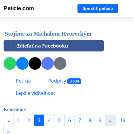
Peticie.com
Spustiť petíciu
Stojíme za Michalom Hvoreckým
Zdieľať na Facebooku
Petícia
Podpisy
3 634
Lepšia viditeľnosť
Komentáre
«
1
2
3
4
5
6
7
8
9
...
19
»