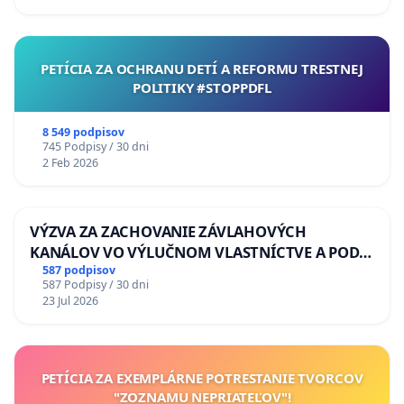
PETÍCIA ZA OCHRANU DETÍ A REFORMU TRESTNEJ
POLITIKY #STOPPDFL
8 549 podpisov
745 Podpisy / 30 dni
2 Feb 2026
VÝZVA ZA ZACHOVANIE ZÁVLAHOVÝCH
KANÁLOV VO VÝLUČNOM VLASTNÍCTVE A POD
KONTROLOU SLOVENSKEJ REPUBLIKY & žiadosť
587 podpisov
587 Podpisy / 30 dni
na riešenie zanedbaného stavu závlahových a
23 Jul 2026
odvodňovacích kanálov na Slovensku
PETÍCIA ZA EXEMPLÁRNE POTRESTANIE TVORCOV
"ZOZNAMU NEPRIATEĽOV"!