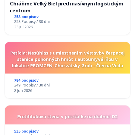
Chráňme Veľký Biel pred masívnym logistickým
centrom
258 podpisov
258 Podpisy / 30 dni
23 Jul 2026
Petícia: Nesúhlas s umiestnením výstavby čerpacej
stanice pohonných hmôt s autoumyvárňou v
lokalite PROMCEN, Chorvátsky Grob - Čierna Voda
784 podpisov
249 Podpisy / 30 dni
8 Jun 2026
Protihluková stena v petržalke na dialnici D2
535 podpisov