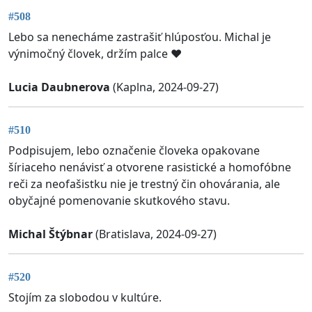
#508
Lebo sa nenecháme zastrašiť hlúposťou. Michal je
výnimočný človek, držím palce ❤️
Lucia Daubnerova
(Kaplna, 2024-09-27)
#510
Podpisujem, lebo označenie človeka opakovane
šíriaceho nenávisť a otvorene rasistické a homofóbne
reči za neofašistku nie je trestný čin ohovárania, ale
obyčajné pomenovanie skutkového stavu.
Michal Štýbnar
(Bratislava, 2024-09-27)
#520
Stojím za slobodou v kultúre.