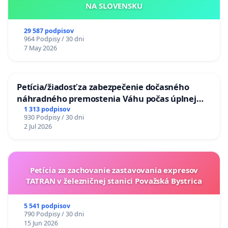
NA SLOVENSKU
29 587 podpisov
964 Podpisy / 30 dni
7 May 2026
Petícia/žiadosť za zabezpečenie dočasného
náhradného premostenia Váhu počas úplnej
uzávery Vážskeho mosta v Komárne
1 313 podpisov
930 Podpisy / 30 dni
2 Jul 2026
Petícia za zachovanie zastavovania expresov
TATRAN v železničnej stanici Považská Bystrica
5 541 podpisov
790 Podpisy / 30 dni
15 Jun 2026