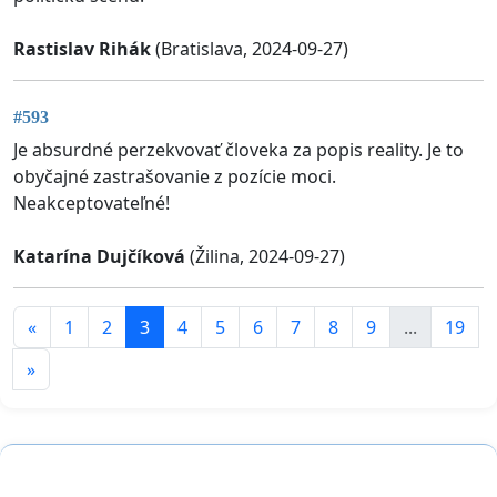
Rastislav Rihák
(Bratislava, 2024-09-27)
#593
Je absurdné perzekvovať človeka za popis reality. Je to
obyčajné zastrašovanie z pozície moci.
Neakceptovateľné!
Katarína Dujčíková
(Žilina, 2024-09-27)
«
1
2
3
4
5
6
7
8
9
...
19
»