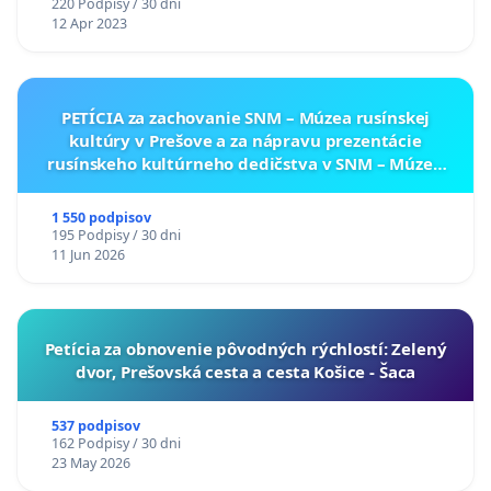
220 Podpisy / 30 dni
12 Apr 2023
PETÍCIA za zachovanie SNM – Múzea rusínskej
kultúry v Prešove a za nápravu prezentácie
rusínskeho kultúrneho dedičstva v SNM – Múzeu
ukrajinskej kultúry vo Svidníku
1 550 podpisov
195 Podpisy / 30 dni
11 Jun 2026
​Petícia za obnovenie pôvodných rýchlostí: Zelený
dvor, Prešovská cesta a cesta Košice - Šaca
537 podpisov
162 Podpisy / 30 dni
23 May 2026