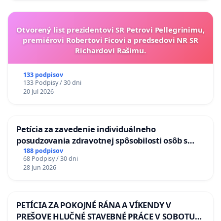
Otvorený list prezidentovi SR Petrovi Pellegrinimu,
premiérovi Robertovi Ficovi a predsedovi NR SR
Richardovi Rašimu.
133 podpisov
133 Podpisy / 30 dni
20 Jul 2026
Petícia za zavedenie individuálneho
posudzovania zdravotnej spôsobilosti osôb s
diabetom 1. a 2. typu pri prijímaní do
188 podpisov
68 Podpisy / 30 dni
Policajného zboru SR
28 Jun 2026
PETÍCIA ZA POKOJNÉ RÁNA A VÍKENDY V
PREŠOVE HLUČNÉ STAVEBNÉ PRÁCE V SOBOTU