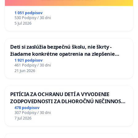
1 051 podpisov
530 Podpisy / 30 dni
5 Jul 2026
Deti si zaslúžia bezpečnú školu, nie škrty -
žiadame konkrétne opatrenia na zlepšenie
situácie v školstve
1 921 podpisov
461 Podpisy / 30 dni
21 Jun 2026
PETÍCIA ZA OCHRANU DETÍ A VYVODENIE
ZODPOVEDNOSTI ZA DLHOROČNÚ NEČINNOSŤ
A ZLYHANIE ŠTÁTU
478 podpisov
307 Podpisy / 30 dni
7 Jul 2026