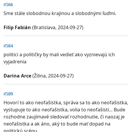
#566
Sme stále slobodnou krajinou a slobodnými ľuďmi.
Filip Fabián
(Bratislava, 2024-09-27)
#584
politici a političky by mali vedieť ako vyznievajú ich
vyjadrenia
Darina Arce
(Žilina, 2024-09-27)
#589
Hovorí to ako neofašistka, správa sa to ako neofašistka,
vystupuje to ako neofašistka, volia to neofašisti... Bude
rozhodne zaujímavé sledovať rozhodnutie, či naozaj je
neofašistka a ak áno, aký to bude mať dopad na
politickú scénu.