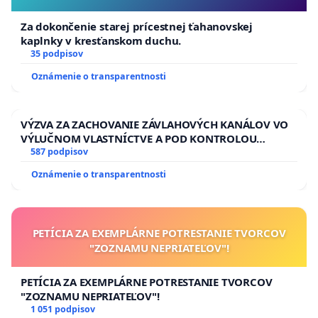
Za dokončenie starej prícestnej ťahanovskej
kaplnky v kresťanskom duchu.
35 podpisov
Oznámenie o transparentnosti
VÝZVA ZA ZACHOVANIE ZÁVLAHOVÝCH KANÁLOV VO
VÝLUČNOM VLASTNÍCTVE A POD KONTROLOU
SLOVENSKEJ REPUBLIKY & žiadosť na riešenie
587 podpisov
zanedbaného stavu závlahových a odvodňovacích
Oznámenie o transparentnosti
kanálov na Slovensku
PETÍCIA ZA EXEMPLÁRNE POTRESTANIE TVORCOV
"ZOZNAMU NEPRIATEĽOV"!
PETÍCIA ZA EXEMPLÁRNE POTRESTANIE TVORCOV
"ZOZNAMU NEPRIATEĽOV"!
1 051 podpisov