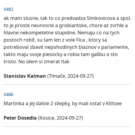
#482
ak mam slusne, tak to co predvadza Simkovicova a spol.
to je proste neunosne a grobiantske, chore az zvrhle a
hlavne nekompetetne stupidne. Nemaju co na tych
postoch robit, su tam len z vole Fica , ktory sa
potreboval zbavit nepohodlnych blaznov v parlamente,
takto maju svoje piesocky a robia tam galibu o sto
tristo. No idem si zmerat tlak
Stanislav Kalman
(Tlmače, 2024-09-27)
#486
Martinka a jej dalsie 2 sliepky, by mali ostat v Kittsee
Peter Dosedla
(Kosice, 2024-09-27)