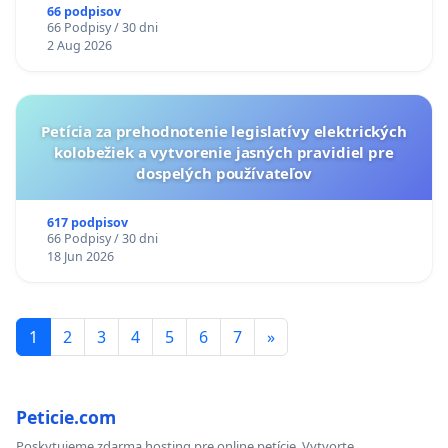
LEN OD 9.00 DO 13.00 HOD., CEZ PRACOVNÝ
66 podpisov
66 Podpisy / 30 dni
TÝŽDEŇ CIEĽ 8.00 – 18.00 HOD. A PRAVIDELNÁ
2 Aug 2026
KONTROLA STAVBY C-AREA NA
ĎUMBIERSKEJ/MAGU
Petícia za prehodnotenie legislatívy elektrických
kolobežiek a vytvorenie jasných pravidiel pre
dospelých používateľov
617 podpisov
66 Podpisy / 30 dni
18 Jun 2026
1
2
3
4
5
6
7
»
Peticie.com
Poskytujeme zdarma hosting pre online petície. Vytvorte