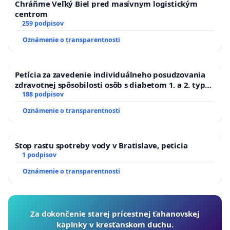
Chráňme Veľký Biel pred masívnym logistickým
centrom
259 podpisov
Oznámenie o transparentnosti
Petícia za zavedenie individuálneho posudzovania
zdravotnej spôsobilosti osôb s diabetom 1. a 2. typu
pri prijímaní do Policajného zboru SR
188 podpisov
Oznámenie o transparentnosti
Stop rastu spotreby vody v Bratislave, peticia
1 podpisov
Oznámenie o transparentnosti
Za dokončenie starej prícestnej ťahanovskej
kaplnky v kresťanskom duchu.