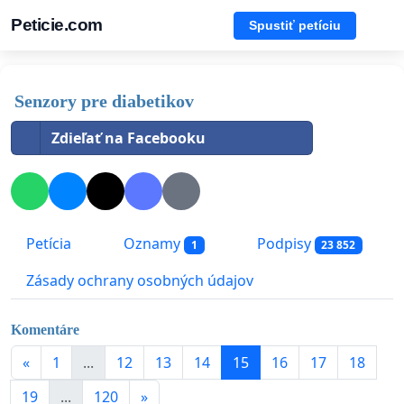
Peticie.com
Spustiť petíciu
Senzory pre diabetikov
Zdieľať na Facebooku
Petícia
Oznamy
Podpisy
1
23 852
Zásady ochrany osobných údajov
Komentáre
«
1
...
12
13
14
15
16
17
18
19
...
120
»