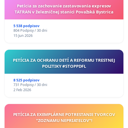
Petícia za zachovanie zastavovania expresov
TATRAN v železničnej stanici Považská Bystrica
5 538 podpisov
804 Podpisy / 30 dni
15 Jun 2026
PETÍCIA ZA OCHRANU DETÍ A REFORMU TRESTNEJ
POLITIKY #STOPPDFL
8 525 podpisov
731 Podpisy / 30 dni
2 Feb 2026
PETÍCIA ZA EXEMPLÁRNE POTRESTANIE TVORCOV
"ZOZNAMU NEPRIATEĽOV"!