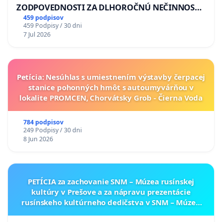
ZODPOVEDNOSTI ZA DLHOROČNÚ NEČINNOSŤ
A ZLYHANIE ŠTÁTU
459 podpisov
459 Podpisy / 30 dni
7 Jul 2026
Petícia: Nesúhlas s umiestnením výstavby čerpacej
stanice pohonných hmôt s autoumyvárňou v
lokalite PROMCEN, Chorvátsky Grob - Čierna Voda
784 podpisov
249 Podpisy / 30 dni
8 Jun 2026
PETÍCIA za zachovanie SNM – Múzea rusínskej
kultúry v Prešove a za nápravu prezentácie
rusínskeho kultúrneho dedičstva v SNM – Múzeu
ukrajinskej kultúry vo Svidníku