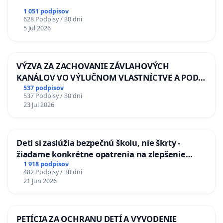
1 051 podpisov
628 Podpisy / 30 dni
5 Jul 2026
VÝZVA ZA ZACHOVANIE ZÁVLAHOVÝCH
KANÁLOV VO VÝLUČNOM VLASTNÍCTVE A POD
KONTROLOU SLOVENSKEJ REPUBLIKY & žiadosť
537 podpisov
537 Podpisy / 30 dni
na riešenie zanedbaného stavu závlahových a
23 Jul 2026
odvodňovacích kanálov na Slovensku
Deti si zaslúžia bezpečnú školu, nie škrty -
žiadame konkrétne opatrenia na zlepšenie
situácie v školstve
1 918 podpisov
482 Podpisy / 30 dni
21 Jun 2026
PETÍCIA ZA OCHRANU DETÍ A VYVODENIE