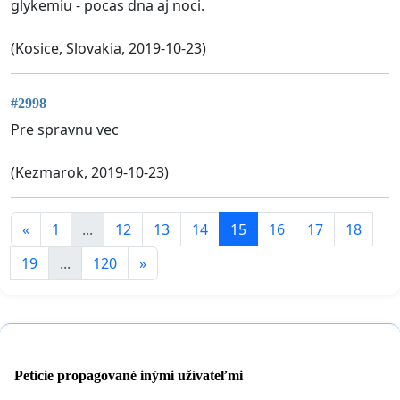
glykemiu - pocas dna aj noci.
(Kosice, Slovakia, 2019-10-23)
#2998
Pre spravnu vec
(Kezmarok, 2019-10-23)
«
1
...
12
13
14
15
16
17
18
19
...
120
»
Petície propagované inými užívateľmi