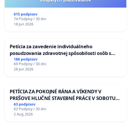
615 podpisov
74 Podpisy / 30 dni
18 Jun 2026
Petícia za zavedenie individuálneho
posudzovania zdravotnej spôsobilosti osôb s
diabetom 1. a 2. typu pri prijímaní do
186 podpisov
69 Podpisy / 30 dni
Policajného zboru SR
28 Jun 2026
PETÍCIA ZA POKOJNÉ RÁNA A VÍKENDY V
PREŠOVE HLUČNÉ STAVEBNÉ PRÁCE V SOBOTU
LEN OD 9.00 DO 13.00 HOD., CEZ PRACOVNÝ
63 podpisov
63 Podpisy / 30 dni
TÝŽDEŇ CIEĽ 8.00 – 18.00 HOD. A PRAVIDELNÁ
2 Aug 2026
KONTROLA STAVBY C-AREA NA
ĎUMBIERSKEJ/MAGU