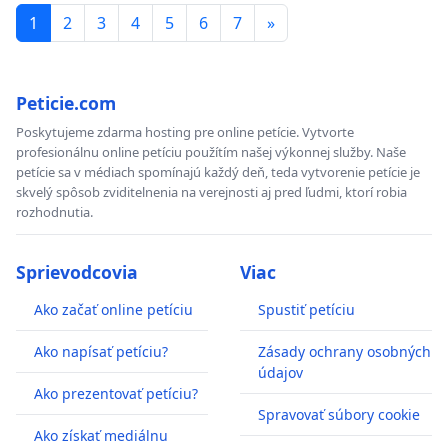
1
2
3
4
5
6
7
»
Peticie.com
Poskytujeme zdarma hosting pre online petície. Vytvorte
profesionálnu online petíciu použítím našej výkonnej služby. Naše
petície sa v médiach spomínajú každý deň, teda vytvorenie petície je
skvelý spôsob zviditelnenia na verejnosti aj pred ľudmi, ktorí robia
rozhodnutia.
Sprievodcovia
Viac
Ako začať online petíciu
Spustiť petíciu
Ako napísať petíciu?
Zásady ochrany osobných
údajov
Ako prezentovať petíciu?
Spravovať súbory cookie
Ako získať mediálnu