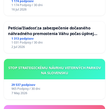
chrbticu?
1 174 podpisov
1 174 Podpisy / 30 dni
16 Jul 2026
Petícia/žiadosť za zabezpečenie dočasného
náhradného premostenia Váhu počas úplnej
uzávery Vážskeho mosta v Komárne
1 313 podpisov
1 031 Podpisy / 30 dni
2 Jul 2026
STOP STRATEGICKÉMU NÁVRHU VETERNÝCH PARKOV
NA SLOVENSKU
29 537 podpisov
965 Podpisy / 30 dni
7 May 2026