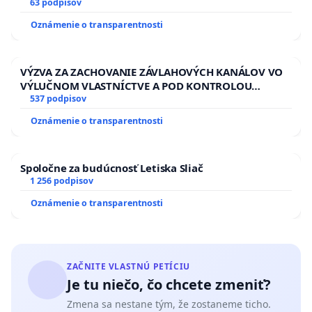
13.00 HOD., CEZ PRACOVNÝ TÝŽDEŇ CIEĽ 8.00 – 18.00
63 podpisov
HOD. A PRAVIDELNÁ KONTROLA STAVBY C-AREA NA
Oznámenie o transparentnosti
ĎUMBIERSKEJ/MAGU
VÝZVA ZA ZACHOVANIE ZÁVLAHOVÝCH KANÁLOV VO
VÝLUČNOM VLASTNÍCTVE A POD KONTROLOU
SLOVENSKEJ REPUBLIKY & žiadosť na riešenie
537 podpisov
zanedbaného stavu závlahových a odvodňovacích
Oznámenie o transparentnosti
kanálov na Slovensku
Spoločne za budúcnosť Letiska Sliač
1 256 podpisov
Oznámenie o transparentnosti
ZAČNITE VLASTNÚ PETÍCIU
Je tu niečo, čo chcete zmeniť?
Zmena sa nestane tým, že zostaneme ticho.