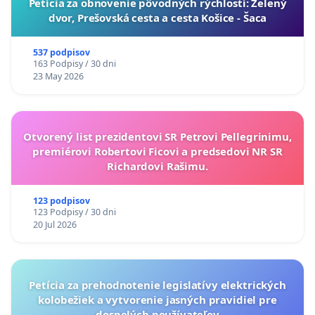
​Petícia za obnovenie pôvodných rýchlostí: Zelený
dvor, Prešovská cesta a cesta Košice - Šaca
537 podpisov
163 Podpisy / 30 dni
23 May 2026
Otvorený list prezidentovi SR Petrovi Pellegrinimu,
premiérovi Robertovi Ficovi a predsedovi NR SR
Richardovi Rašimu.
123 podpisov
123 Podpisy / 30 dni
20 Jul 2026
Petícia za prehodnotenie legislatívy elektrických
kolobežiek a vytvorenie jasných pravidiel pre
dospelých používateľov