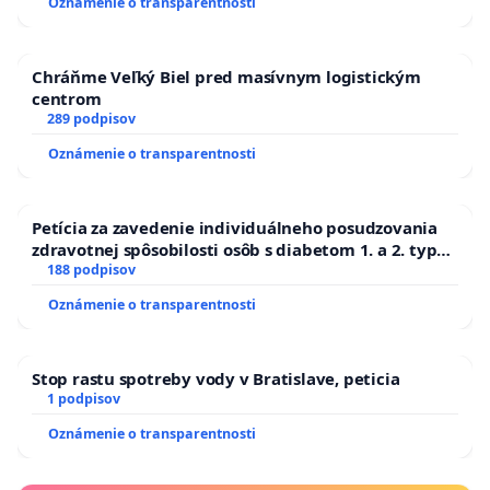
Oznámenie o transparentnosti
Chráňme Veľký Biel pred masívnym logistickým
centrom
289 podpisov
Oznámenie o transparentnosti
Petícia za zavedenie individuálneho posudzovania
zdravotnej spôsobilosti osôb s diabetom 1. a 2. typu
pri prijímaní do Policajného zboru SR
188 podpisov
Oznámenie o transparentnosti
Stop rastu spotreby vody v Bratislave, peticia
1 podpisov
Oznámenie o transparentnosti