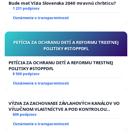
Bude mať Vízia Slovenska 2040 mravnú chrbticu?
1 231 podpisov
Oznámenie o transparentnosti
PETÍCIA ZA OCHRANU DETÍ A REFORMU TRESTNEJ
POLITIKY #STOPPDFL
PETÍCIA ZA OCHRANU DETÍ A REFORMU TRESTNEJ
POLITIKY #STOPPDFL
8 569 podpisov
Oznámenie o transparentnosti
VÝZVA ZA ZACHOVANIE ZÁVLAHOVÝCH KANÁLOV VO
VÝLUČNOM VLASTNÍCTVE A POD KONTROLOU
SLOVENSKEJ REPUBLIKY & žiadosť na riešenie
609 podpisov
zanedbaného stavu závlahových a odvodňovacích
Oznámenie o transparentnosti
kanálov na Slovensku