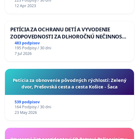
223 Podpisy / 30 dni
12 Apr 2023
PETÍCIA ZA OCHRANU DETÍ A VYVODENIE
ZODPOVEDNOSTI ZA DLHOROČNÚ NEČINNOSŤ
A ZLYHANIE ŠTÁTU
483 podpisov
195 Podpisy / 30 dni
7 Jul 2026
​Petícia za obnovenie pôvodných rýchlostí: Zelený
dvor, Prešovská cesta a cesta Košice - Šaca
539 podpisov
164 Podpisy / 30 dni
23 May 2026