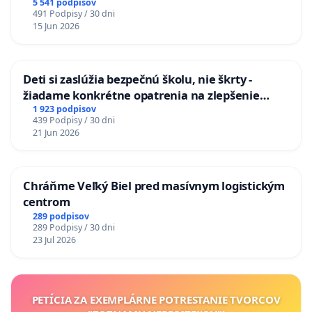
5 541 podpisov
491 Podpisy / 30 dni
15 Jun 2026
Deti si zaslúžia bezpečnú školu, nie škrty -
žiadame konkrétne opatrenia na zlepšenie
situácie v školstve
1 923 podpisov
439 Podpisy / 30 dni
21 Jun 2026
Chráňme Veľký Biel pred masívnym logistickým
centrom
289 podpisov
289 Podpisy / 30 dni
23 Jul 2026
PETÍCIA ZA EXEMPLÁRNE POTRESTANIE TVORCOV