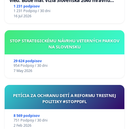
vied: Bude mať Vízia Slovenska 2040 mravnú
chrbticu?
1 231 podpisov
1 231 Podpisy / 30 dni
16 Jul 2026
STOP STRATEGICKÉMU NÁVRHU VETERNÝCH PARKOV
NA SLOVENSKU
29 624 podpisov
954 Podpisy / 30 dni
7 May 2026
PETÍCIA ZA OCHRANU DETÍ A REFORMU TRESTNEJ
POLITIKY #STOPPDFL
8 569 podpisov
751 Podpisy / 30 dni
2 Feb 2026