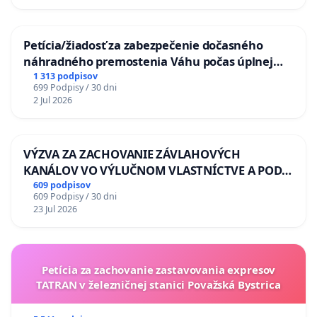
Petícia/žiadosť za zabezpečenie dočasného
náhradného premostenia Váhu počas úplnej
uzávery Vážskeho mosta v Komárne
1 313 podpisov
699 Podpisy / 30 dni
2 Jul 2026
VÝZVA ZA ZACHOVANIE ZÁVLAHOVÝCH
KANÁLOV VO VÝLUČNOM VLASTNÍCTVE A POD
KONTROLOU SLOVENSKEJ REPUBLIKY & žiadosť
609 podpisov
609 Podpisy / 30 dni
na riešenie zanedbaného stavu závlahových a
23 Jul 2026
odvodňovacích kanálov na Slovensku
Petícia za zachovanie zastavovania expresov
TATRAN v železničnej stanici Považská Bystrica