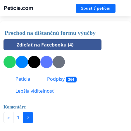
Peticie.com
Spustiť petíciu
Prechod na dištančnú formu výučby
Zdieľať na Facebooku (4)
Petícia
Podpisy
264
Lepšia viditeľnosť
Komentáre
«
1
2