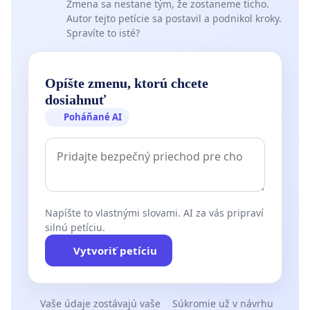
Zmena sa nestane tým, že zostaneme ticho.
Autor tejto petície sa postavil a podnikol kroky.
Spravíte to isté?
Opíšte zmenu, ktorú chcete
dosiahnuť
Poháňané AI
Napíšte to vlastnými slovami. AI za vás pripraví
silnú petíciu.
Vytvoriť petíciu
Vaše údaje zostávajú vaše
Súkromie už v návrhu