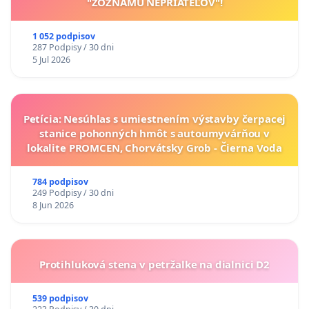
"ZOZNAMU NEPRIATEĽOV"!
1 052 podpisov
287 Podpisy / 30 dni
5 Jul 2026
Petícia: Nesúhlas s umiestnením výstavby čerpacej
stanice pohonných hmôt s autoumyvárňou v
lokalite PROMCEN, Chorvátsky Grob - Čierna Voda
784 podpisov
249 Podpisy / 30 dni
8 Jun 2026
Protihluková stena v petržalke na dialnici D2
539 podpisov