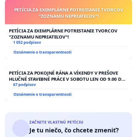
PETÍCIA ZA EXEMPLÁRNE POTRESTANIE TVORCOV
"ZOZNAMU NEPRIATEĽOV"!
PETÍCIA ZA EXEMPLÁRNE POTRESTANIE TVORCOV
"ZOZNAMU NEPRIATEĽOV"!
1 052 podpisov
Oznámenie o transparentnosti
PETÍCIA ZA POKOJNÉ RÁNA A VÍKENDY V PREŠOVE
HLUČNÉ STAVEBNÉ PRÁCE V SOBOTU LEN OD 9.00 DO
13.00 HOD., CEZ PRACOVNÝ TÝŽDEŇ CIEĽ 8.00 – 18.00
67 podpisov
HOD. A PRAVIDELNÁ KONTROLA STAVBY C-AREA NA
Oznámenie o transparentnosti
ĎUMBIERSKEJ/MAGU
ZAČNITE VLASTNÚ PETÍCIU
Je tu niečo, čo chcete zmeniť?