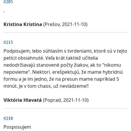
#205
.
Kristina Kristina
(Prešov, 2021-11-10)
#215
Podpisujem, lebo súhlasím s tvrdeniami, ktoré sú v tejto
petícii obsiahnuté. Veľa krát taktiež učitelia
nedodržiavajú stanovené počty žiakov, ak to “nikomu
nepovieme”. Niektori. erešpektujú, že mame hybridnú
formu a je im jedno, že na presun mame napríklad 5
minút. Je v tom chaos, už nevládzeme!!
Viktória Hlavatá
(Poprad, 2021-11-10)
#218
Posposujem