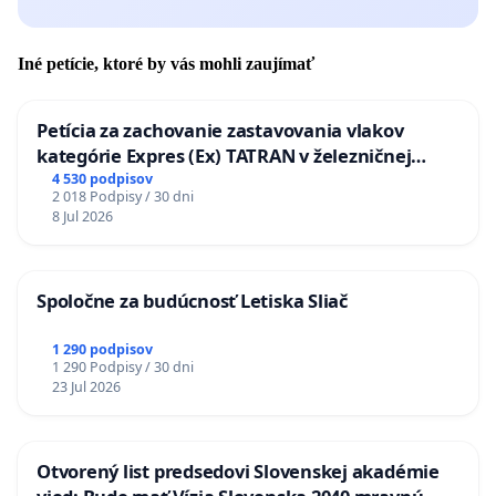
Iné petície, ktoré by vás mohli zaujímať
Petícia za zachovanie zastavovania vlakov
kategórie Expres (Ex) TATRAN v železničnej
stanici Púchov
4 530 podpisov
2 018 Podpisy / 30 dni
8 Jul 2026
Spoločne za budúcnosť Letiska Sliač
1 290 podpisov
1 290 Podpisy / 30 dni
23 Jul 2026
Otvorený list predsedovi Slovenskej akadémie