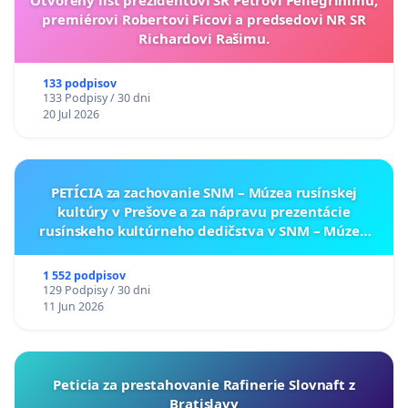
Otvorený list prezidentovi SR Petrovi Pellegrinimu,
premiérovi Robertovi Ficovi a predsedovi NR SR
Richardovi Rašimu.
133 podpisov
133 Podpisy / 30 dni
20 Jul 2026
PETÍCIA za zachovanie SNM – Múzea rusínskej
kultúry v Prešove a za nápravu prezentácie
rusínskeho kultúrneho dedičstva v SNM – Múzeu
ukrajinskej kultúry vo Svidníku
1 552 podpisov
129 Podpisy / 30 dni
11 Jun 2026
Peticia za prestahovanie Rafinerie Slovnaft z
Bratislavy