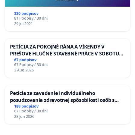
320 podpisov
81 Podpisy / 30 dni
29 Jul 2021
PETÍCIA ZA POKOJNÉ RÁNA A VÍKENDY V
PREŠOVE HLUČNÉ STAVEBNÉ PRÁCE V SOBOTU
LEN OD 9.00 DO 13.00 HOD., CEZ PRACOVNÝ
67 podpisov
67 Podpisy / 30 dni
TÝŽDEŇ CIEĽ 8.00 – 18.00 HOD. A PRAVIDELNÁ
2 Aug 2026
KONTROLA STAVBY C-AREA NA
ĎUMBIERSKEJ/MAGU
Petícia za zavedenie individuálneho
posudzovania zdravotnej spôsobilosti osôb s
diabetom 1. a 2. typu pri prijímaní do
188 podpisov
67 Podpisy / 30 dni
Policajného zboru SR
28 Jun 2026