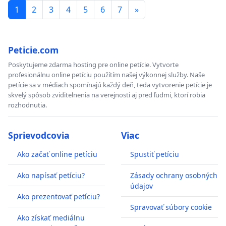
1
2
3
4
5
6
7
»
Peticie.com
Poskytujeme zdarma hosting pre online petície. Vytvorte
profesionálnu online petíciu použítím našej výkonnej služby. Naše
petície sa v médiach spomínajú každý deň, teda vytvorenie petície je
skvelý spôsob zviditelnenia na verejnosti aj pred ľudmi, ktorí robia
rozhodnutia.
Sprievodcovia
Viac
Ako začať online petíciu
Spustiť petíciu
Ako napísať petíciu?
Zásady ochrany osobných
údajov
Ako prezentovať petíciu?
Spravovať súbory cookie
Ako získať mediálnu