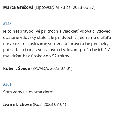
Marta Grešová
(Liptovský Mikuláš, 2023-06-27)
#158
Je to nespravodlivé pri troch a viac detí vdova ci vdovec
dostane vdovský stále, ale pri dvoch či jednému dieťaťu
nie akože nezaslúžime si rovnaké právo a tie peniažky
patria tak ci onak vdovcovm ci vdovam prečo by ich štát
mal držať bez úrokov do 52 rokov.
Robert Šveda
(ZAVADA, 2023-07-01)
#161
Som vdova s dvoma deťmi
Ivana Ličková
(Koš, 2023-07-04)