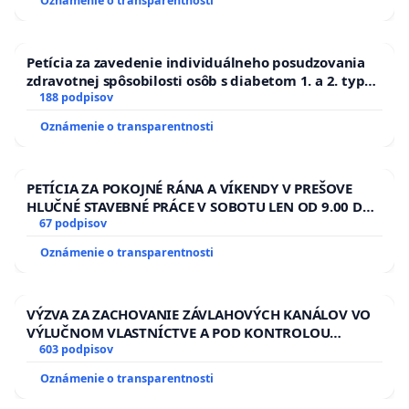
Oznámenie o transparentnosti
Petícia za zavedenie individuálneho posudzovania
zdravotnej spôsobilosti osôb s diabetom 1. a 2. typu
pri prijímaní do Policajného zboru SR
188 podpisov
Oznámenie o transparentnosti
PETÍCIA ZA POKOJNÉ RÁNA A VÍKENDY V PREŠOVE
HLUČNÉ STAVEBNÉ PRÁCE V SOBOTU LEN OD 9.00 DO
13.00 HOD., CEZ PRACOVNÝ TÝŽDEŇ CIEĽ 8.00 – 18.00
67 podpisov
HOD. A PRAVIDELNÁ KONTROLA STAVBY C-AREA NA
Oznámenie o transparentnosti
ĎUMBIERSKEJ/MAGU
VÝZVA ZA ZACHOVANIE ZÁVLAHOVÝCH KANÁLOV VO
VÝLUČNOM VLASTNÍCTVE A POD KONTROLOU
SLOVENSKEJ REPUBLIKY & žiadosť na riešenie
603 podpisov
zanedbaného stavu závlahových a odvodňovacích
Oznámenie o transparentnosti
kanálov na Slovensku