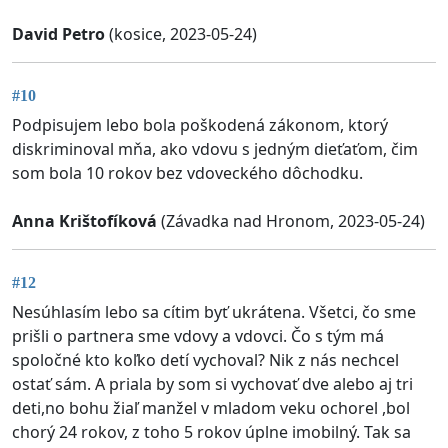
David Petro
(kosice, 2023-05-24)
#10
Podpisujem lebo bola poškodená zákonom, ktorý
diskriminoval mňa, ako vdovu s jedným dieťaťom, čim
som bola 10 rokov bez vdoveckého dôchodku.
Anna Krištofíková
(Závadka nad Hronom, 2023-05-24)
#12
Nesúhlasím lebo sa cítim byť ukrátena. Všetci, čo sme
prišli o partnera sme vdovy a vdovci. Čo s tým má
spoločné kto koľko detí vychoval? Nik z nás nechcel
ostať sám. A priala by som si vychovať dve alebo aj tri
deti,no bohu žiaľ manžel v mladom veku ochorel ,bol
chorý 24 rokov, z toho 5 rokov úplne imobilný. Tak sa