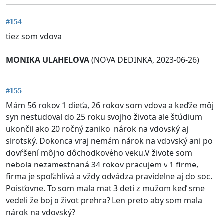
#154
tiez som vdova
MONIKA ULAHELOVA
(NOVA DEDINKA, 2023-06-26)
#155
Mám 56 rokov 1 dieťa, 26 rokov som vdova a keďže môj
syn nestudoval do 25 roku svojho života ale štúdium
ukončil ako 20 ročný zanikol nárok na vdovský aj
sirotský. Dokonca vraj nemám nárok na vdovský ani po
dovŕšení môjho dôchodkového veku.V živote som
nebola nezamestnaná 34 rokov pracujem v 1 firme,
firma je spoľahlivá a vždy odvádza pravidelne aj do soc.
Poisťovne. To som mala mat 3 deti z mužom keď sme
vedeli že boj o život prehra? Len preto aby som mala
nárok na vdovský?