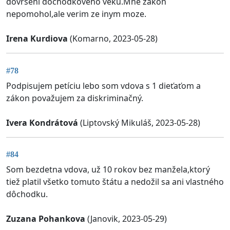
dovrseni dochodkoveho veku.Mne zakon
nepomohol,ale verim ze inym moze.
Irena Kurdiova
(Komarno, 2023-05-28)
#78
Podpisujem petíciu lebo som vdova s 1 dieťaťom a
zákon považujem za diskriminačný.
Ivera Kondrátová
(Liptovský Mikuláš, 2023-05-28)
#84
Som bezdetna vdova, už 10 rokov bez manžela,ktorý
tiež platil všetko tomuto štátu a nedožil sa ani vlastného
dôchodku.
Zuzana Pohankova
(Janovik, 2023-05-29)