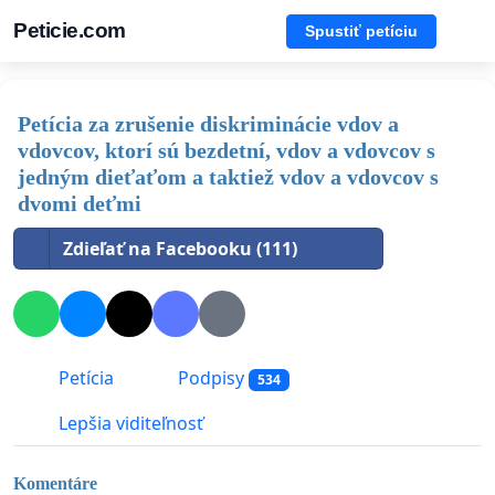
Peticie.com
Spustiť petíciu
Petícia za zrušenie diskriminácie vdov a
vdovcov, ktorí sú bezdetní, vdov a vdovcov s
jedným dieťaťom a taktiež vdov a vdovcov s
dvomi deťmi
Zdieľať na Facebooku (111)
Petícia
Podpisy
534
Lepšia viditeľnosť
Komentáre