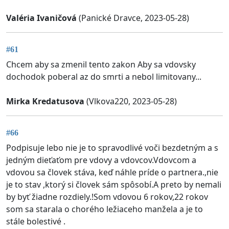
Valéria Ivaničová
(Panické Dravce, 2023-05-28)
#61
Chcem aby sa zmenil tento zakon Aby sa vdovsky
dochodok poberal az do smrti a nebol limitovany...
Mirka Kredatusova
(Vlkova220, 2023-05-28)
#66
Podpisuje lebo nie je to spravodlivé voči bezdetným a s
jedným dieťaťom pre vdovy a vdovcov.Vdovcom a
vdovou sa človek stáva, keď náhle príde o partnera.,nie
je to stav ,ktorý si človek sám spôsobí.A preto by nemali
by byť žiadne rozdiely.!Som vdovou 6 rokov,22 rokov
som sa starala o chorého ležiaceho manžela a je to
stále bolestivé .