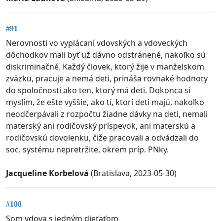
#91
Nerovnosti vo vyplácaní vdovských a vdoveckých
dôchodkov mali byť už dávno odstránené, nakoľko sú
diskriminačné. Každý človek, ktorý žije v manželskom
zväzku, pracuje a nemá deti, prináša rovnaké hodnoty
do spoločnosti ako ten, ktorý má deti. Dokonca si
myslím, že ešte vyššie, ako tí, ktorí deti majú, nakoľko
neodčerpávali z rozpočtu žiadne dávky na deti, nemali
materský ani rodičovský príspevok, ani materskú a
rodičovskú dovolenku, čiže pracovali a odvádzali do
soc. systému nepretržite, okrem príp. PNky.
Jacqueline Korbelová
(Bratislava, 2023-05-30)
#108
Som vdova s jedným dieťaťom