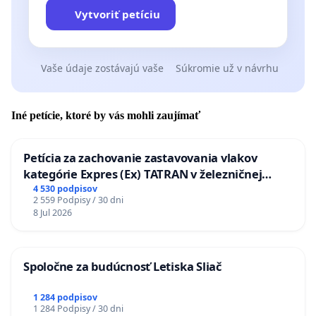
Vytvoriť petíciu
Vaše údaje zostávajú vaše
Súkromie už v návrhu
Iné petície, ktoré by vás mohli zaujímať
Petícia za zachovanie zastavovania vlakov
kategórie Expres (Ex) TATRAN v železničnej
stanici Púchov
4 530 podpisov
2 559 Podpisy / 30 dni
8 Jul 2026
Spoločne za budúcnosť Letiska Sliač
1 284 podpisov
1 284 Podpisy / 30 dni