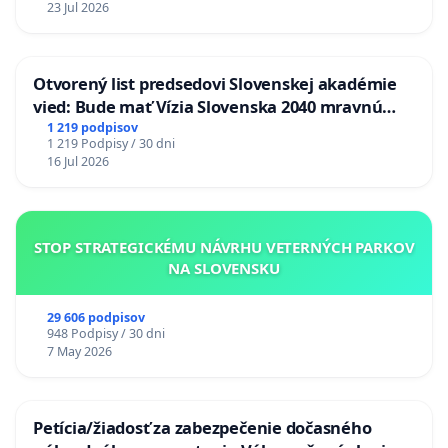
23 Jul 2026
Otvorený list predsedovi Slovenskej akadémie
vied: Bude mať Vízia Slovenska 2040 mravnú
chrbticu?
1 219 podpisov
1 219 Podpisy / 30 dni
16 Jul 2026
STOP STRATEGICKÉMU NÁVRHU VETERNÝCH PARKOV
NA SLOVENSKU
29 606 podpisov
948 Podpisy / 30 dni
7 May 2026
Petícia/žiadosť za zabezpečenie dočasného