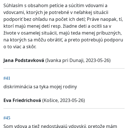
Súhlasím s obsahom petície a súcítim vdovami a
vdovcami, ktorých je potrebné v neľahkej situácii
podporiť bez ohľadu na počet ich detí; Práve naopak, tí,
ktorí majú menej detí resp. žiadne deti a ocitli sa v
živote v osamelej situácii, majú teda menej príbuzných,
na ktorých sa môžu obrátiť, a preto potrebujú podporu
o to viac a skôr.
Jana Podstavková
(Ivanka pri Dunaji, 2023-05-26)
#41
diskriminácia sa tyka mojej rodiny
Eva Friedrichová
(Košice, 2023-05-26)
#45
Som vdova a tiež nedostávajú vdovský, pretože mám