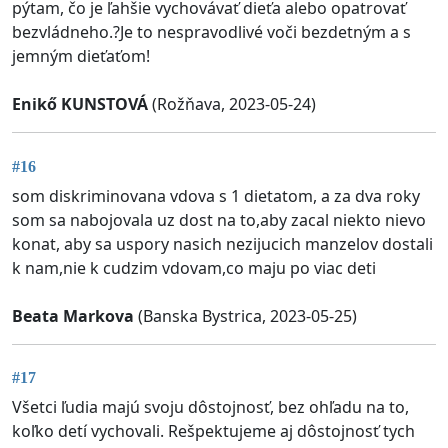
pýtam, čo je ľahšie vychovávať dieťa alebo opatrovať
bezvládneho.?Je to nespravodlivé voči bezdetným a s
jemným dieťaťom!
Enikő KUNSTOVÁ
(Rožňava, 2023-05-24)
#16
som diskriminovana vdova s 1 dietatom, a za dva roky
som sa nabojovala uz dost na to,aby zacal niekto nievo
konat, aby sa uspory nasich nezijucich manzelov dostali
k nam,nie k cudzim vdovam,co maju po viac deti
Beata Markova
(Banska Bystrica, 2023-05-25)
#17
Všetci ľudia majú svoju dôstojnosť, bez ohľadu na to,
koľko detí vychovali. Rešpektujeme aj dôstojnosť tych