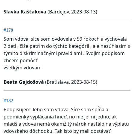
Slavka Kaščakova
(Bardejov, 2023-08-13)
#179
Som vdova, síce som ovdovela v 59 rokoch a vychovala
2 deti , čiže patrím do týchto kategórii , ale nesúhlasím s
týmito diskriminačnými pravidlami . Svojim podpisom
chcem pomôcť
všetkým vdovám
Beata Gajdošová
(Bratislava, 2023-08-15)
#182
Podpisujem, lebo som vdova. Síce som spĺňala
podmienky vyplácania hneď, no nie je mi jedno, ak
mladšia vdova nemá okamžitý nárok nastálo na výplatu
vdovského dôchodku. Tak isto by mali dostávať